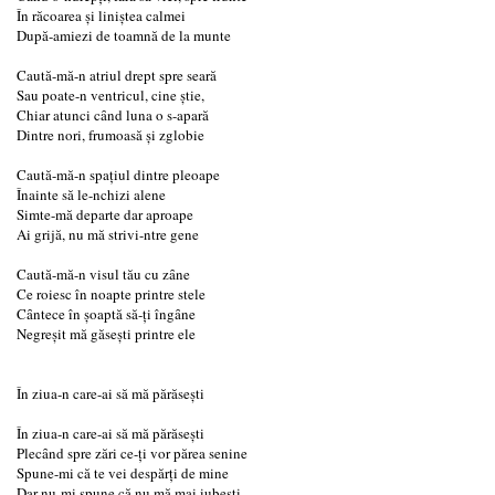
În răcoarea şi liniştea calmei
După-amiezi de toamnă de la munte
Caută-mă-n atriul drept spre seară
Sau poate-n ventricul, cine ştie,
Chiar atunci cȃnd luna o s-apară
Dintre nori, frumoasă şi zglobie
Caută-mă-n spaţiul dintre pleoape
Înainte să le-nchizi alene
Simte-mă departe dar aproape
Ai grijă, nu mă strivi-ntre gene
Caută-mă-n visul tău cu zȃne
Ce roiesc în noapte printre stele
Cȃntece în şoaptă să-ţi îngȃne
Negreşit mă găseşti printre ele
În ziua-n care-ai să mă părăseşti
În ziua-n care-ai să mă părăseşti
Plecȃnd spre zări ce-ţi vor părea senine
Spune-mi că te vei despărţi de mine
Dar nu-mi spune că nu mă mai iubeşti