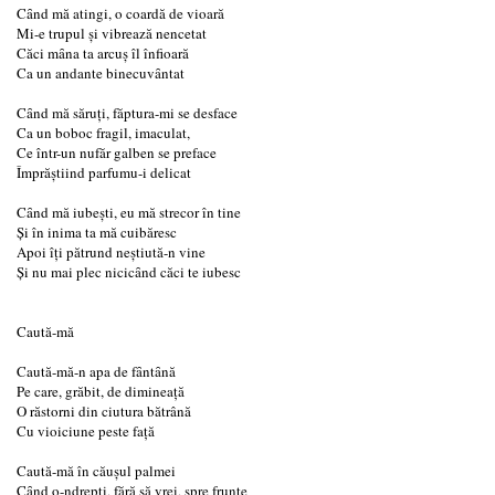
Cȃnd mă atingi, o coardă de vioară
Mi-e trupul şi vibrează nencetat
Căci mȃna ta arcuş îl înfioară
Ca un andante binecuvȃntat
Cȃnd mă săruţi, făptura-mi se desface
Ca un boboc fragil, imaculat,
Ce într-un nufăr galben se preface
Împrăştiind parfumu-i delicat
Cȃnd mă iubeşti, eu mă strecor în tine
Şi în inima ta mă cuibăresc
Apoi îţi pătrund neştiută-n vine
Şi nu mai plec nicicȃnd căci te iubesc
Caută-mă
Caută-mă-n apa de fȃntȃnă
Pe care, grăbit, de dimineaţă
O răstorni din ciutura bătrână
Cu vioiciune peste faţă
Caută-mă în căuşul palmei
Cȃnd o-ndrepţi, fără să vrei, spre frunte