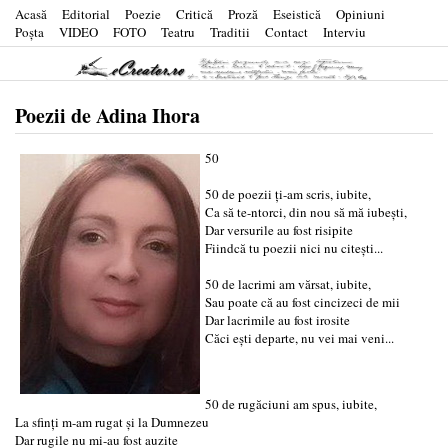
Acasă
Editorial
Poezie
Critică
Proză
Eseistică
Opiniuni
Poşta
VIDEO
FOTO
Teatru
Traditii
Contact
Interviu
Poezii de Adina Ihora
50
50 de poezii ţi-am scris, iubite,
Ca să te-ntorci, din nou să mă iubeşti,
Dar versurile au fost risipite
Fiindcă tu poezii nici nu citeşti...
50 de lacrimi am vărsat, iubite,
Sau poate că au fost cincizeci de mii
Dar lacrimile au fost irosite
Căci eşti departe, nu vei mai veni...
50 de rugăciuni am spus, iubite,
La sfinţi m-am rugat şi la Dumnezeu
Dar rugile nu mi-au fost auzite