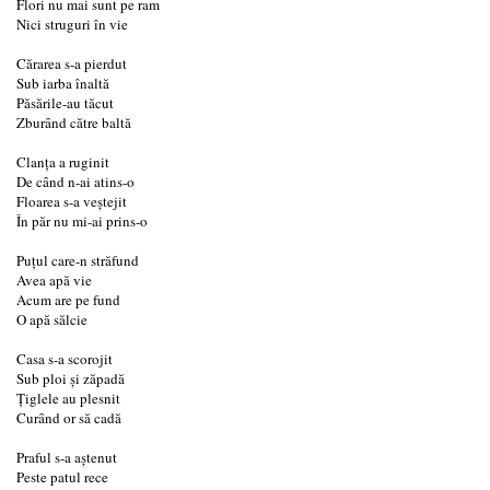
Flori nu mai sunt pe ram
Nici struguri în vie
Cărarea s-a pierdut
Sub iarba înaltă
Păsările-au tăcut
Zburȃnd către baltă
Clanţa a ruginit
De cȃnd n-ai atins-o
Floarea s-a veştejit
În păr nu mi-ai prins-o
Puţul care-n străfund
Avea apă vie
Acum are pe fund
O apă sălcie
Casa s-a scorojit
Sub ploi şi zăpadă
Ţiglele au plesnit
Curȃnd or să cadă
Praful s-a aştenut
Peste patul rece