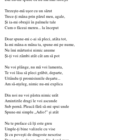
Trezeşte-mă uşor cu un sărut
Trece-ţi mȃna prin părul meu, agale,
Şi ia-mi obrajii în palmele tale
Cum o făceai mereu... la început
Doar spune-mi c-ai să pleci, atȃta tot,
Ia-mi mȃna-n mȃna ta, spune-mi pe nume,
Nu îmi mărturisi nimic anume
Şi-ţi voi zȃmbi atȃt cȃt am să pot
Nu voi plȃnge, nu mă voi lamenta,
Te voi lăsa să pleci grăbit, departe,
Uitȃndu-ţi promisiunile deşarte...
Am să-nţeleg, nimic nu-mi explica
Din noi nu voi păstra nimic urȃt
Amintirile dragi le voi ascunde
Sub pernă. Pleacă fără să-mi spui unde
Spune-mi simplu „Adio!” şi atȃt
Nu te preface că îţi este greu
Umple-ţi bine valizele cu vise
Şi cu poveşti de dragoste nescrise
Dar pune-n ele-un strop din dorul meu