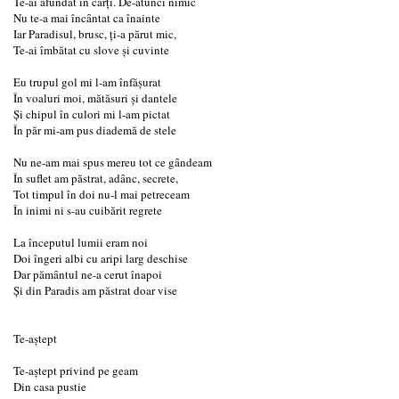
Te-ai afundat în cărţi. De-atunci nimic
Nu te-a mai încȃntat ca înainte
Iar Paradisul, brusc, ţi-a părut mic,
Te-ai îmbătat cu slove şi cuvinte
Eu trupul gol mi l-am înfăşurat
În voaluri moi, mătăsuri şi dantele
Şi chipul în culori mi l-am pictat
În păr mi-am pus diademă de stele
Nu ne-am mai spus mereu tot ce gȃndeam
În suflet am păstrat, adȃnc, secrete,
Tot timpul în doi nu-l mai petreceam
În inimi ni s-au cuibărit regrete
La începutul lumii eram noi
Doi îngeri albi cu aripi larg deschise
Dar pămȃntul ne-a cerut înapoi
Şi din Paradis am păstrat doar vise
Te-aştept
Te-aştept privind pe geam
Din casa pustie