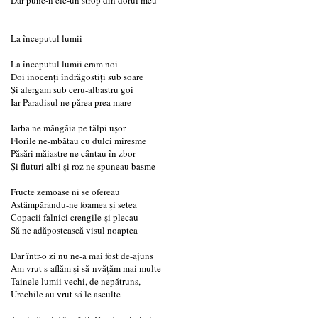
La începutul lumii
La începutul lumii eram noi
Doi inocenţi îndrăgostiţi sub soare
Şi alergam sub ceru-albastru goi
Iar Paradisul ne părea prea mare
Iarba ne mȃngȃia pe tălpi uşor
Florile ne-mbătau cu dulci miresme
Păsări măiastre ne cȃntau în zbor
Şi fluturi albi şi roz ne spuneau basme
Fructe zemoase ni se ofereau
Astȃmpărȃndu-ne foamea şi setea
Copacii falnici crengile-şi plecau
Să ne adăpostească visul noaptea
Dar într-o zi nu ne-a mai fost de-ajuns
Am vrut s-aflăm şi să-nvăţăm mai multe
Tainele lumii vechi, de nepătruns,
Urechile au vrut să le asculte