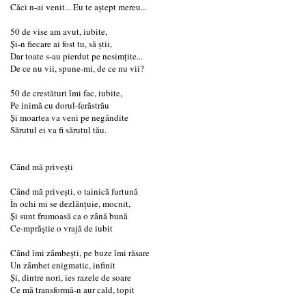
Căci n-ai venit... Eu te aştept mereu...
50 de vise am avut, iubite,
Şi-n fiecare ai fost tu, să ştii,
Dar toate s-au pierdut pe nesimţite...
De ce nu vii, spune-mi, de ce nu vii?
50 de crestături îmi fac, iubite,
Pe inimă cu dorul-ferăstrău
Şi moartea va veni pe negȃndite
Sărutul ei va fi sărutul tău.
Cȃnd mă priveşti
Cȃnd mă priveşti, o tainică furtună
În ochi mi se dezlănţuie, mocnit,
Şi sunt frumoasă ca o zȃnă bună
Ce-mprăştie o vrajă de iubit
Cȃnd îmi zȃmbeşti, pe buze îmi răsare
Un zȃmbet enigmatic, infinit
Şi, dintre nori, ies razele de soare
Ce mă transformă-n aur cald, topit