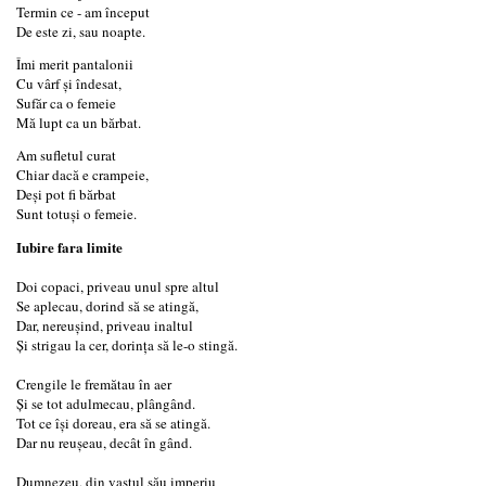
Termin ce - am început
De este zi, sau noapte.
Îmi merit pantalonii
Cu vârf și îndesat,
Sufăr ca o femeie
Mă lupt ca un bărbat.
Am sufletul curat
Chiar dacă e crampeie,
Deși pot fi bărbat
Sunt totuși o femeie.
Iubire fara limite
Doi copaci, priveau unul spre altul
Se aplecau, dorind să se atingă,
Dar, nereuşind, priveau inaltul
Și strigau la cer, dorința să le-o stingă.
Crengile le fremătau în aer
Și se tot adulmecau, plângând.
Tot ce își doreau, era să se atingă.
Dar nu reușeau, decât în gând.
Dumnezeu, din vastul său imperiu