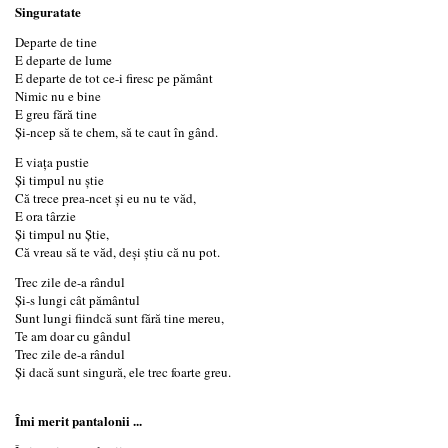
Singuratate
Departe de tine
E departe de lume
E departe de tot ce-i firesc pe pământ
Nimic nu e bine
E greu fără tine
Şi-ncep să te chem, să te caut în gând.
E viaţa pustie
Şi timpul nu ştie
Că trece prea-ncet şi eu nu te văd,
E ora târzie
Şi timpul nu Ştie,
Că vreau să te văd, deşi ştiu că nu pot.
Trec zile de-a rândul
Şi-s lungi cât pământul
Sunt lungi fiindcă sunt fără tine mereu,
Te am doar cu gândul
Trec zile de-a rândul
Şi dacă sunt singură, ele trec foarte greu.
Îmi merit pantalonii ...