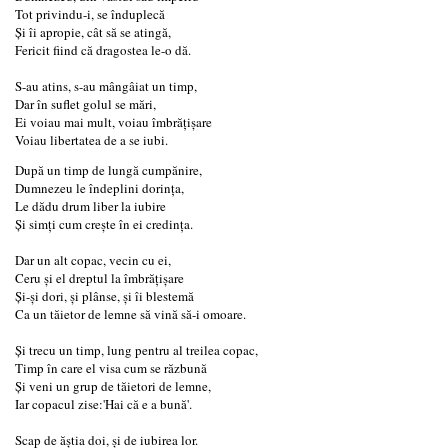
Tot privindu-i, se înduplecă
Și îi apropie, cât să se atingă,
Fericit fiind că dragostea le-o dă.
S-au atins, s-au mângâiat un timp,
Dar în suflet golul se mări,
Ei voiau mai mult, voiau îmbrățișare
Voiau libertatea de a se iubi.
După un timp de lungă cumpănire,
Dumnezeu le îndeplini dorința,
Le dădu drum liber la iubire
Și simți cum creşte în ei credința.
Dar un alt copac, vecin cu ei,
Ceru și el dreptul la îmbrățișare
Și-și dori, și plânse, și îi blestemă
Ca un tăietor de lemne să vină să-i omoare.
Și trecu un timp, lung pentru al treilea copac,
Timp în care el visa cum se răzbună
Și veni un grup de tăietori de lemne,
Iar copacul zise:'Hai că e a bună'.
Scap de ăştia doi, și de iubirea lor.