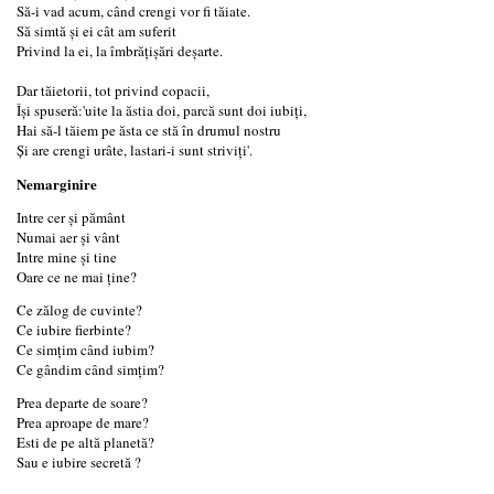
Să-i vad acum, când crengi vor fi tăiate.
Să simtă și ei cât am suferit
Privind la ei, la îmbrățișări deșarte.
Dar tăietorii, tot privind copacii,
Își spuseră:'uite la ăstia doi, parcă sunt doi iubiți,
Hai să-l tăiem pe ăsta ce stă în drumul nostru
Și are crengi urâte, lastari-i sunt striviți'.
Nemarginire
Intre cer și pământ
Numai aer și vânt
Intre mine și tine
Oare ce ne mai ține?
Ce zălog de cuvinte?
Ce iubire fierbinte?
Ce simțim când iubim?
Ce gândim când simțim?
Prea departe de soare?
Prea aproape de mare?
Esti de pe altă planetă?
Sau e iubire secretă ?