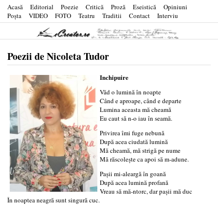
Acasă
Editorial
Poezie
Critică
Proză
Eseistică
Opiniuni
Poşta
VIDEO
FOTO
Teatru
Traditii
Contact
Interviu
Poezii de Nicoleta Tudor
Inchipuire
Văd o lumină în noapte
Când e aproape, când e departe
Lumina aceasta mă cheamă
Eu caut să n-o iau în seamă.
Privirea îmi fuge nebună
După acea ciudată lumină
Mă cheamă, mă strigă pe nume
Mă răscoleşte ca apoi să m-adune.
Paşii mi-aleargă în goană
După acea lumină profană
Vreau să mă-ntorc, dar paşii mă duc
În noaptea neagră sunt singură cuc.