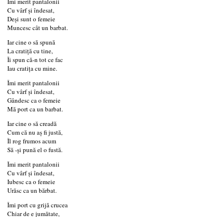
Îmi merit pantalonii
Cu vârf și îndesat,
Deși sunt o femeie
Muncesc cât un barbat.
Iar cine o să spună
La cratiță cu tine,
Îi spun că-n tot ce fac
Iau cratița cu mine.
Îmi merit pantalonii
Cu vârf şi îndesat,
Gândesc ca o femeie
Mă port ca un barbat.
Iar cine o să creadă
Cum că nu aș fi justă,
Îl rog frumos acum
Să -și pună el o fustă.
Îmi merit pantalonii
Cu vârf și îndesat,
Iubesc ca o femeie
Urăsc ca un bărbat.
Îmi port cu grijă crucea
Chiar de e jumătate,