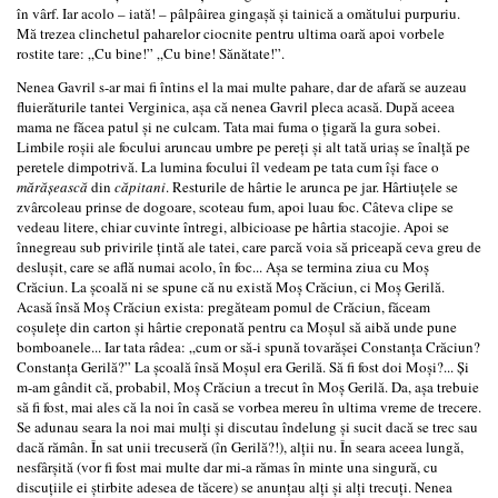
în vârf. Iar acolo – iată! – pâlpâirea gingaşă şi tainică a omătului purpuriu.
Mă trezea clinchetul paharelor ciocnite pentru ultima oară apoi vorbele
rostite tare: „Cu bine!” „Cu bine! Sănătate!”.
Nenea Gavril s-ar mai fi întins el la mai multe pahare, dar de afară se auzeau
fluierăturile tantei Verginica, aşa că nenea Gavril pleca acasă. După aceea
mama ne făcea patul şi ne culcam. Tata mai fuma o ţigară la gura sobei.
Limbile roşii ale focului aruncau umbre pe pereţi şi alt tată uriaş se înalţă pe
peretele dimpotrivă. La lumina focului îl vedeam pe tata cum îşi face o
mărăşească
din
căpitani
. Resturile de hârtie le arunca pe jar. Hârtiuţele se
zvârcoleau prinse de dogoare, scoteau fum, apoi luau foc. Câteva clipe se
vedeau litere, chiar cuvinte întregi, albicioase pe hârtia stacojie. Apoi se
înnegreau sub privirile ţintă ale tatei, care parcă voia să priceapă ceva greu de
desluşit, care se află numai acolo, în foc... Aşa se termina ziua cu Moş
Crăciun. La şcoală ni se spune că nu există Moş Crăciun, ci Moş Gerilă.
Acasă însă Moş Crăciun exista: pregăteam pomul de Crăciun, făceam
coşuleţe din carton şi hârtie creponată pentru ca Moşul să aibă unde pune
bomboanele... Iar tata râdea: „cum or să-i spună tovarăşei Constanţa Crăciun?
Constanţa Gerilă?” La şcoală însă Moşul era Gerilă. Să fi fost doi Moşi?... Şi
m-am gândit că, probabil, Moş Crăciun a trecut în Moş Gerilă. Da, aşa trebuie
să fi fost, mai ales că la noi în casă se vorbea mereu în ultima vreme de trecere.
Se adunau seara la noi mai mulţi şi discutau îndelung şi sucit dacă se trec sau
dacă rămân. În sat unii trecuseră (în Gerilă?!), alţii nu. În seara aceea lungă,
nesfârşită (vor fi fost mai multe dar mi-a rămas în minte una singură, cu
discuţiile ei ştirbite adesea de tăcere) se anunţau alţi şi alţi trecuţi. Nenea