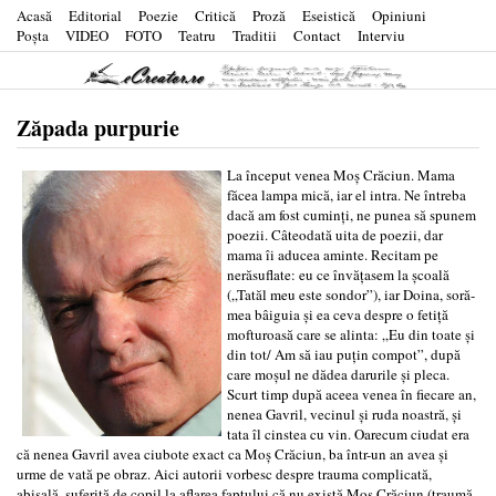
Acasă
Editorial
Poezie
Critică
Proză
Eseistică
Opiniuni
Poşta
VIDEO
FOTO
Teatru
Traditii
Contact
Interviu
Zăpada purpurie
La început venea Moş Crăciun. Mama
făcea lampa mică, iar el intra. Ne întreba
dacă am fost cuminţi, ne punea să spunem
poezii. Câteodată uita de poezii, dar
mama îi aducea aminte. Recitam pe
nerăsuflate: eu ce învăţasem la şcoală
(„Tatăl meu este sondor”), iar Doina, soră-
mea bâiguia şi ea ceva despre o fetiţă
mofturoasă care se alinta: „Eu din toate şi
din tot/ Am să iau puţin compot”, după
care moşul ne dădea darurile şi pleca.
Scurt timp după aceea venea în fiecare an,
nenea Gavril, vecinul şi ruda noastră, şi
tata îl cinstea cu vin. Oarecum ciudat era
că nenea Gavril avea ciubote exact ca Moş Crăciun, ba într-un an avea şi
urme de vată pe obraz. Aici autorii vorbesc despre trauma complicată,
abisală, suferită de copil la aflarea faptului că nu există Moş Crăciun (traumă