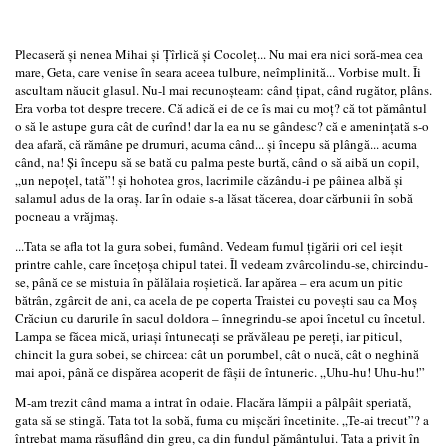
Plecaseră şi nenea Mihai şi Ţîrlică şi Cocoleţ... Nu mai era nici soră-mea cea
mare, Geta, care venise în seara aceea tulbure, neîmplinită... Vorbise mult. Îi
ascultam năucit glasul. Nu-l mai recunoşteam: când ţipat, când rugător, plâns.
Era vorba tot despre trecere. Că adică ei de ce îs mai cu moţ? că tot pământul
o să le astupe gura cât de curînd! dar la ea nu se gândesc? că e ameninţată s-o
dea afară, că rămâne pe drumuri, acuma când... şi începu să plângă... acuma
când, na! Şi începu să se bată cu palma peste burtă, când o să aibă un copil,
„un nepoţel, tată”! şi hohotea gros, lacrimile căzându-i pe pâinea albă şi
salamul adus de la oraş. Iar în odaie s-a lăsat tăcerea, doar cărbunii în sobă
pocneau a vrăjmaş.
...Tata se afla tot la gura sobei, fumând. Vedeam fumul ţigării ori cel ieşit
printre cahle, care înceţoşa chipul tatei. Îl vedeam zvârcolindu‑se, chircindu-
se, până ce se mistuia în pălălaia roşietică. Iar apărea – era acum un pitic
bătrân, zgârcit de ani, ca acela de pe coperta Traistei cu poveşti sau ca Moş
Crăciun cu darurile în sacul doldora – înnegrindu-se apoi încetul cu încetul.
Lampa se făcea mică, uriaşi întunecaţi se prăvăleau pe pereţi, iar piticul,
chincit la gura sobei, se chircea: cât un porumbel, cât o nucă, cât o neghină
mai apoi, până ce dispărea acoperit de fâşii de întuneric. „Uhu-hu! Uhu-hu!”
M-am trezit când mama a intrat în odaie. Flacăra lămpii a pâlpâit speriată,
gata să se stingă. Tata tot la sobă, fuma cu mişcări încetinite. „Te‑ai trecut”? a
întrebat mama răsuflând din greu, ca din fundul pământului. Tata a privit în