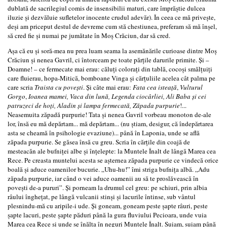
dublată de sacrilegiul comis de insensibilii maturi, care împrăştie dulcea
iluzie şi dezvăluie sufletelor inocente crudul adevăr). În ceea ce mă priveşte,
deşi am priceput destul de devreme cum stă chestiunea, preferam să mă înşel,
să cred fie şi numai pe jumătate în Moş Crăciun, dar să cred.
Aşa că eu şi soră-mea nu prea luam seama la asemănările curioase dintre Moş
Crăciun şi nenea Gavril, ci întorceam pe toate părţile darurile primite. Şi –
Doamne! – ce fermecate mai erau: căluţi coloraţi din tablă, cocoşi smălţuiţi
care fluierau, hopa-Mitică, bomboane Vinga şi cărţuliile acelea cât palma pe
care scria
Traista cu poveşti
. Şi câte mai erau:
Fata cea isteaţă
,
Vulturul
Gorgo
,
Ioanea mamei, Vaca din lună, Legenda ciocârliei, Ali Baba şi cei
patruzeci de hoţi, Aladin şi lampa fermecată, Zăpada purpurie
!...
Neasemuita zăpadă purpurie! Tata şi nenea Gavril vorbeau monoton de-ale
lor, însă eu mă depărtam... mă depărtam... (nu ştiam, desigur, că îndepărtarea
asta se cheamă în psihologie evaziune)... până în Laponia, unde se află
zăpada purpurie. Se găsea însă cu greu. Scria în cărţile din coajă de
mesteacăn ale bufniţei albe şi înţelepte: la Muntele Înalt de lângă Marea cea
Rece. Pe creasta muntelui acesta se aşternea zăpada purpurie ce vindecă orice
boală şi aduce oamenilor bucurie. „Uhu-hu!” îmi striga bufniţa albă. „Adu
zăpada purpurie, iar când o vei aduce oamenii au să te proslăvească în
poveşti de-a pururi”. Şi porneam la drumul cel greu: pe schiuri, prin albia
râului îngheţat, pe lângă vulcanii stinşi şi lacurile întinse, sub vântul
plesnindu‑mă cu aripile-i ude. Şi goneam, goneam peste şapte râuri, peste
şapte lacuri, peste şapte păduri până la gura fluviului Pecioara, unde vuia
Marea cea Rece şi unde se înălţa în neguri Muntele Înalt. Suiam, suiam până