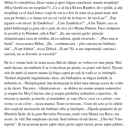
Mihai îi contabiliza, făcea suma şi apoi trăgea concluzia: numai nespălaţi!
(Moş Gerilă era un nespălat?!) „Ce o să facă Ristea Bamboi, de o pildă, şi alţi
nespălaţi ca el dacă într-o viaţă de om n-a fost în stare să-şi pună nişte stuf
nou pe bordei, c-o rămas tot cu cel vechi de la beţivu’ de taică-su?” „Toţi
ţiganii s-au trecut. Şi Zambilica”. „Care Zambilica?” „A lui Talaro, cea cu
părul hălăciugă şi gura cât o şură, de zici că-i Muma Pădurii. Face curăţenie
la şcoală şi la Primărie, adică Sfat”. „Ei, are sarcini grele: păzeşte
zbârnâitoarea ceea de telefon, dă cu mătura, spală closetele...” „Plus unu-n
burtă”, zicea nenea Mihai. „Da – confirma tata – plus sarcina lui bărbatu-
său”. „N-are bărbat”, zicea Ţârlică. „N-are? Ei, n-are importanţă; sarcina‑i
sarcină, nu se discută, se execută!”
De la o vreme însă, în seara aceea fără de sfârşit, se vorbea tot mai puţin. Mai
mult tăceau, iar umbrele li se zvârcoleau pe pereţi, ca şerpii sub furcă. Tăceau
atât de mult că uneori mama îşi băga capul pe uşă să vadă ce se întâmplă.
Văzând chipurile îngândurate, duse, ale bărbaţilor, se trăgea îndărăt, la
treburile ei... Neînţelegând, îmi desluşeam în felul meu mreaja aceea de vorbe
şi de tăceri. Trecerea – tălmăceam eu – se abătea nu numai asupra oamenilor
şi asupra lui Moş Crăciun, dar şi asupra păsărilor, ierburilor, copacilor... Se
treceau şi merele, şi nucile, şi trandafirii, şi vara (
Trece vara ca o pâine, vine
iarna ca un câine
– zicea mama). Toate se treceau... Cum stă scris şi în cărţile
din coajă de mesteacăn ale bufniţei albe şi înţelepte... Zăpada purpurie de pe
Muntele Înalt, de la gura fluviului Pecioara, unde vuia Marea cea Rece, era
acolo, în vârf. Îmi umpleam căciula. Însă trebuia să mă întorc. „Uhu-hu! Vino
repede”. Şi iar goneam peste şapte râuri, peste şapte lacuri, peste şapte păduri,