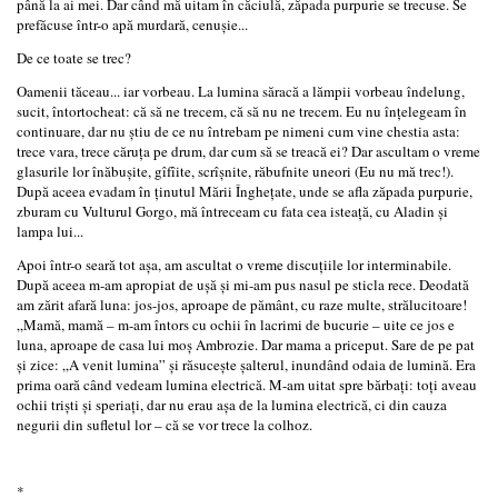
până la ai mei. Dar când mă uitam în căciulă, zăpada purpurie se trecuse. Se
prefăcuse într-o apă murdară, cenuşie...
De ce toate se trec?
Oamenii tăceau... iar vorbeau. La lumina săracă a lămpii vorbeau îndelung,
sucit, întortocheat: că să ne trecem, că să nu ne trecem. Eu nu înţelegeam în
continuare, dar nu ştiu de ce nu întrebam pe nimeni cum vine chestia asta:
trece vara, trece căruţa pe drum, dar cum să se treacă ei? Dar ascultam o vreme
glasurile lor înăbuşite, gîfîite, scrîşnite, răbufnite uneori (Eu nu mă trec!).
După aceea evadam în ţinutul Mării Îngheţate, unde se afla zăpada purpurie,
zburam cu Vulturul Gorgo, mă întreceam cu fata cea isteaţă, cu Aladin şi
lampa lui...
Apoi într-o seară tot aşa, am ascultat o vreme discuţiile lor interminabile.
După aceea m-am apropiat de uşă şi mi-am pus nasul pe sticla rece. Deodată
am zărit afară luna: jos-jos, aproape de pământ, cu raze multe, strălucitoare!
„Mamă, mamă – m-am întors cu ochii în lacrimi de bucurie – uite ce jos e
luna, aproape de casa lui moş Ambrozie. Dar mama a priceput. Sare de pe pat
şi zice: „A venit lumina” şi răsuceşte şalterul, inundând odaia de lumină. Era
prima oară când vedeam lumina electrică. M-am uitat spre bărbaţi: toţi aveau
ochii trişti şi speriaţi, dar nu erau aşa de la lumina electrică, ci din cauza
negurii din sufletul lor – că se vor trece la colhoz.
*