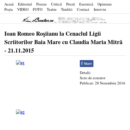
Acasă
Editorial
Poezie
Critică
Proză
Eseistică
Opiniuni
Poşta
VIDEO
FOTO
Teatru
Traditii
Contact
Interviu
Ioan Romeo Roşiianu la Cenaclul Ligii
Scriitorilor Baia Mare cu Claudia Maria Mitră
- 21.11.2015
f
Share
Detalii
Scris de
ecreator
Publicat: 28 Noiembrie 2016