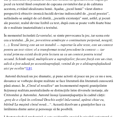
jocul cu textul fiind conștient de capcana cuvintelor dar și de calitatea
acestora, evitând idealizarea lumii. Așadar, „jocul lumii” văzut dintr-o
perspectivă obiectiv-ironică-lucidă devine indisociabil de „jocul poeziei”,
nelăsându-se amăgit de cel dintâi, „jocurile existenței" sunt, astfel, și jocuri
ale poeziei; realul devine lizibil ca text, după cum se poate vorbi foarte bine
de o realitate (materialitate) a textului.
În momentul lecturării
Levantului,
se simte provocarea la joc, iar scena este
cea a textului. „
În joc, povestirea urmărește o continuitate perpetuă, neagră;
(…). Textul întreg este un tot instabil — raportat la alte texte, este un context
pentru un text viitor; el a transformat textul precedent în context — iar
textul prim nu există decât prin lectura sa ca un context pentru textul
secund. Schimb rapid, multiplicare a suprafețelor; fiecare frază este un citat,
adică a fost adusă pe aceastăsuprafață, venind de pe o altăsuprafațăadusă
aici pe ocolite
“
[18]
.
Autorul dictează un joc dramatic, și pune actorii să joace un joc ce nu e nou,
deoarece se vorbește despre realitate se face literatură din literatură cunoscută
până atunci. În „
Cîntul al nouălea
“ are locmomentul ruperii granițeiîntre
ficțiuneși realitate,neutralizându-se distincțiile între diversele instanțe, ale
Cititorului și Autorului. Autorul însuși îșianunțăapariția în cadrul cărții:
„
preț de-o clipă în cotlonul⁄ Deschis astfel înLevantul, apărui chiar eu,
bătînd⁄ La mașină cîntul nouă…
“. Această dizolvare a granițelor face ca
întâlnirea dintre autor și personaje să fie posibilă.
Libertatealudică predomină și este evidentăîn special la nivelul caricatural și