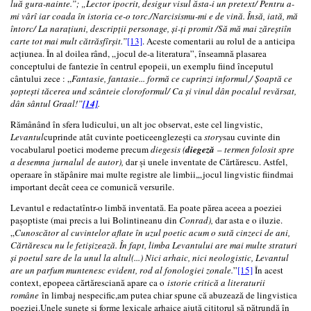
luă gura-nainte.”; „Lector ipocrit, desigur visul ăsta-i un pretext/ Pentru a-
mi vârî iar coada în istoria ce-o torc./Narcisismu-mi e de vină. Însă, iată, mă
întorc/ La narațiuni, descripții personage, și-ți promit /Să mă mai zăreștiîn
carte tot mai mult cătrăsfîrșit.”
[13]
. Aceste comentarii au rolul de a anticipa
acțiunea. În al doilea rând, „jocul de-a literatura”, înseamnă plasarea
conceptului de fantezie în centrul epopeii, un exemplu fiind începutul
cântului zece : „
Fantasie, fantasie... formă ce cuprinzi informul,/ Șoaptă ce
șoptești tăcerea und scânteie cloroformul/ Ca și vinul dân pocalul revărsat,
dân sântul Graal!”
[14]
.
Rămânând în sfera ludicului, un alt joc observat, este cel lingvistic,
Levantul
cuprinde atât cuvinte poeticeenglezești ca
story
sau cuvinte din
vocabularul poetici moderne precum
diegesis (
diegeză
– termen folosit spre
a desemna jurnalul de autor),
dar și unele inventate de Cărtărescu. Astfel,
operaare în stăpânire mai multe registre ale limbii,„jocul lingvistic fiindmai
important decât ceea ce comunică versurile.
Levantul e redactatîntr-o limbă inventată. Ea poate părea aceea a poeziei
pașoptiste (mai precis a lui Bolintineanu din
Conrad),
dar asta e o iluzie.
„
Cunoscător al cuvintelor aflate în uzul poetic acum o sută cinzeci de ani,
Cărtărescu nu le fetișizează. În fapt, limba Levantului are mai multe straturi
și poetul sare de la unul la altul(...) Nici arhaic, nici neologistic, Levantul
are un parfum muntenesc evident, rod al fonologiei zonale.
”
[15]
În acest
context, epopeea cărtăresciană apare ca o
istorie critică a literaturii
române
în limbaj nespecific,am putea chiar spune că abuzează de lingvistica
poeziei.Unele sunete și forme lexicale arhaice ajută cititorul să pătrundă în