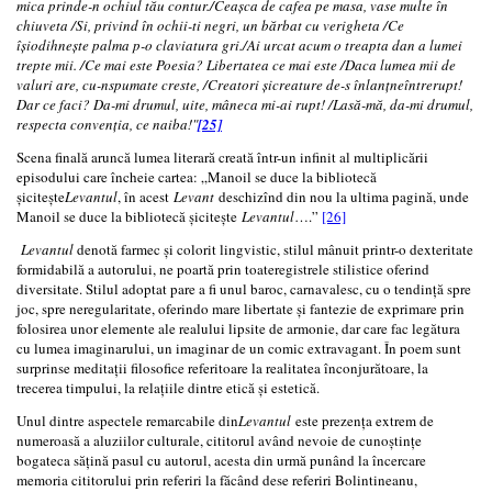
mica prinde-n ochiul tău contur./Ceașca de cafea pe masa, vase multe în
chiuveta /Si, privind în ochii-ti negri, un bărbat cu verigheta /Ce
îșiodihnește palma p-o claviatura gri./Ai urcat acum o treapta dan a lumei
trepte mii. /Ce mai este Poesia? Libertatea ce mai este /Daca lumea mii de
valuri are, cu-nspumate creste, /Creatori șicreature de-s înlanțneîntrerupt!
Dar ce faci? Da-mi drumul, uite, mâneca mi-ai rupt! /Lasă-mă, da-mi drumul,
respecta convenția, ce naiba!"
[25]
Scena finală aruncă lumea literară creată într-un infinit al multiplicării
episodului care încheie cartea: „Manoil se duce la bibliotecă
șicitește
Levantul
, în acest
Levant
deschizînd din nou la ultima pagină, unde
Manoil se duce la bibliotecă șicitește
Levantul
….”
[26]
Levantul
denotă farmec și colorit lingvistic, stilul mânuit printr-o dexteritate
formidabilă a autorului, ne poartă prin toateregistrele stilistice oferind
diversitate. Stilul adoptat pare a fi unul baroc, carnavalesc, cu o tendință spre
joc, spre neregularitate, oferindo mare libertate și fantezie de exprimare prin
folosirea unor elemente ale realului lipsite de armonie, dar care fac legătura
cu lumea imaginarului, un imaginar de un comic extravagant. În poem sunt
surprinse meditații filosofice referitoare la realitatea înconjurătoare, la
trecerea timpului, la relațiile dintre etică și estetică.
Unul dintre aspectele remarcabile din
Levantul
este prezența extrem de
numeroasă a aluziilor culturale, cititorul având nevoie de cunoștințe
bogateca sățină pasul cu autorul, acesta din urmă punând la încercare
memoria cititorului prin referiri la făcând dese referiri Bolintineanu,