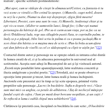
realism", specific scriiturii postmoderniste:
„Mai apoi, cum se vădeşte de citeşti în almanacuri/Cetitor, cu fantasia-ti tu
vezi scene ce vitralii-s /Tot cetind la epopee. () Manoile, cuget nobil, doara
tu sezi la o parte, /Numai tu dan toți deșteptești, efigia fără moarte/
Libertatei, Poesiei, care una sunt în veac. /() Manoile, însătotuși chiar și tu
ești vis ca toate, ()/Liber te samtestiîn lunci, lângă foc; () Dar ești numai
personagiu da hârtieși de gol. /Pot sa-ti curm acum viața, pot sa fac ca sa
devii /Trădătorși luda, rege sau călugărîn pustii /lata, te coprindîn palme, te
înalț ca p-o păpușă, /Alte linii scriu în palma-ti cu o peana jucăușă,/Ba te
scot chiar din hârtia ce-n mașina mea de scris e: /Pan-la brâu acum afara
ești dan fabrica de vise/Si ca cel ce sădeșteaptă cu clipit te uițiîn jur
.”
[22]
Contactul dintre autor și personaje nu se oprește odată cu intrarea celui dintâi
în lumea creată de el, ci și la aducerea personajelor în universul real al
scriitorului. Aceștia sunt aduși în Bucureștiul de azi și își vizitează autorul.
„Există niște pendulări între aparențășiesență, între realitatea concretă și
iluzia amăgitoare a jocului poetic.”
[23]
.Totodată, aici se poate observa o
opoziție între prezent și trecut, între lumea reală și lumea închipuirii.
Auctorele este prezentat aici în timp ce își scrie epopeea, primind vizita
propriilor sale personaje:„
Lucrez în bucătărie. Suflu-n degetele reci. / Gaze
sunt mai mici ca unghia, ca petale de-albăstrea. / Zaţ de nechezol mânjeşte
fundul ceştii de cafea. / Sunt pe masă doar borcane nespălate, și-un cuţit: /
Se reflectă-n lama-i oablă chipul meu nebărbierit
”
[24]
.
Cărtărescu își prezintă casa, începând cu bucătăria în care scrie:
„O bucătărie