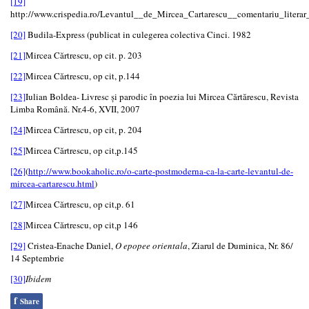
[19]
http://www.crispedia.ro/Levantul__de_Mircea_Cartarescu__comentariu_literar_
[20]
Budila-Express (publicat in culegerea colectiva Cinci. 1982
[21]
Mircea Cărtrescu, op cit. p. 203
[22]
Mircea Cărtrescu, op cit, p.144
[23]
Iulian Boldea- Livresc și parodic în poezia lui Mircea Cărtărescu, Revista
Limba Română. Nr.4-6, XVII, 2007
[24]
Mircea Cărtrescu, op cit, p. 204
[25]
Mircea Cărtrescu, op cit,p.145
[26]
(
http://www.bookaholic.ro/o-carte-postmoderna-ca-la-carte-levantul-de-
mircea-cartarescu.html
)
[27]
Mircea Cărtrescu, op cit,p. 61
[28]
Mircea Cărtrescu, op cit,p 146
[29]
Cristea-Enache Daniel,
O epopee orientala
, Ziarul de Duminica, Nr. 86/
14 Septembrie
[30]
Ibidem
f
Share