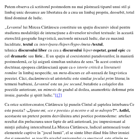
Putem observa că scriitorul postmodern nu mai păstrează tiparul unui stil și
limbaj unic deoarece are libertatea de a crea un limbaj propriu, deosebit, totul
fiind dominat de ludic.
„Levantul
lui Mircea Cărtărescu constituie un spațiu discursiv ideal pentru
studierea modalității de interacțiune a diverselor niveluri textuale: în această
eteroclită geografie lingvistică, auctorele mixează ludic, dar cu maximă
textul
textul
luciditate,
cu
inter-/para-/hiper-/hypo-/meta-/
,
discursului liber
discursului
repetat
genul epic
tehnica
cu cea a
hiper
-
,
cu
dramatic
liric
cel
sau
... E un spațiu al coexistentei paradoxurilor, în manieră
postmodernă, ce își asigură simultan unitatea de sens.”În acest context
doctrinar, epopeea cărtăresciană apare ca o
istorie critică a literaturii
române
în limbaj nespecific, un
meta
-discurs ce
ab
-uzează de lingvistica
poeziei. Căci, dacă
mimesis
-ul aristotelic este similar
jocului prim
literar, în
termeni barbieni,
Levantul
este un
joc secund
, butaforie a colajelor din
poeziile anterioare, un
mimesis
de gradul al doilea, anamorfotic deformat prin
ironie, parodie și spirit ludic.”
[17]
Ca orice scriitor-creator, Cărtărescu își puneîn Cîntul al șaptelea întrebarea Ce
„
?“. Astfel,
este poezia? -
Spune-mi, «ce e poesia» și-ncotro o să se-ndrepte
acestaeste un pretext pentru dezvăluirea artei poetice postmoderne: artefact
rezultat din prelucrarea unor fapte de artă anterioară, joc impresionant al
minții șidialog intercultural.La Mircea Cărtărescu, ludicul antrenează toate
elementele captive în ”jocul lumii”, el se simte liber dând frâu liber ironiei
dar și umorului, se joacăla nivelul universului ca spectacol, este stăpân pe