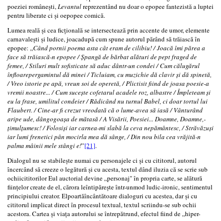
poeziei românești,
Levantul
reprezentând nu doar o epopee fantezistă a luptei
pentru liberate ci și oepopee comică.
Lumea reală și cea ficțională se intersectează prin accente de umor, elemente
carnavalești și ludice, joacadupă cum spune autorul părând să trăiască în
epopee: „
Când pornii poema asta cât eram de cilibiu! / Joacă îmi părea a
face să trăiască-n epopee / Șpangă de bărbat alături de pept fraged de
femee, / Stiluri mult sofisticate să aduc dântr-un condei / Cum călugărul
înfloarepergamintul dă minei / Ticluiam, cu muzichie dă clavir și dă spinetă,
/ Vreo istorie pe apă, vreun soi de operetă, / Plictisit fiind de joasa poesie-a
vremii noastre... / Cum suceşte cofetarul acadele roz, albastre / Împleteam și
eu la frase, umilitul condeier / Râdicând nu turnul Babel, ci doar tortul lui
Flaubert. / Cine-ar fi crezut vreodată că o lume-avea să iasă / Vânturând
aripe ude, dângogoaşa de mătasă / A Visării, Poesiei... Doamne, Doamne,-
țimulțumesc! / Folosiși iar carnea-mi slabă la ceva nepământesc, / Străvăzuși
iar lumi frenetici pân mocirla mea dă sânge, / Din nou bila cea vrăjită-n
palma mâinii mele stângi e!
”
[21]
.
Dialogul nu se stabilește numai cu personajele ci și cu cititorul, autorul
încercând să creeze o legătură și cu acesta, textul dând iluzia că se scrie sub
ochiicititorilor Eul auctorial devine „personaj" în propria carte, se alătură
ființelor create de el, cărora leîntipărește într-unmod ludic-ironic, sentimentul
principiului creator. Elpoartăîncântătoare dialoguri cu acestea, dar și cu
cititorul implicat direct în procesul textual, textul scriindu-se sub ochii
acestora. Cartea și viața autorului se întrepătrund, efectul fiind de „hiper-