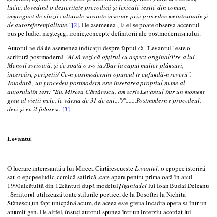
ludic, dovedind o dexteritate prozodică și lexicală ieșită din comun,
impregnat de aluzii culturale savante inserate prin procedee metatextuale și
de autoreferenţialitate.”
[2]
. De asemenea , la el se poate observa accentul
pus pe ludic, meșteșug, ironie,concepte definitorii ale postmodernismului.
Autorul ne dă de asemenea indicații despre faptul că "Levantul" este o
scriitură postmodernă "
Ai să vezi că ofiţirul cu aspect original/Pre-a lui
Manoil sorioară, și de soaţă o s-o ia,/Dar la capul multor plânsuri,
încercări, peripeţii/ Ce-n postmodernist opuscul te cufundă-n reverii".
Totodată , un procedeu postmodern este inserarea propriul nume al
autoruluiîn text: "Eu, Mircea Cărtărescu, am scris Levantul într-un moment
greu al vieții mele, la vârsta de 31 de ani..."/".......Postmodern e procedeul,
deci și eu îl folosesc
"
[3]
Levantul
O lucrare interesantă a lui Mircea Cărtărescueste
Levantul,
o epopee istorică
sau o epopeeludic-comică-satirică ,care apare pentru prima oară în anul
1990alcătuită din 12cânturi după modelul
Țiganiadei
lui Ioan Budai Deleanu
. Scriitorul utilizează toate stilurile poetice, de la Dosoftei la Nichita
Stănescu,un fapt unicpână acum, de aceea este greua încadra opera sa într-un
anumit gen. De altfel, însuși autorul spunea într-un interviu acordat lui