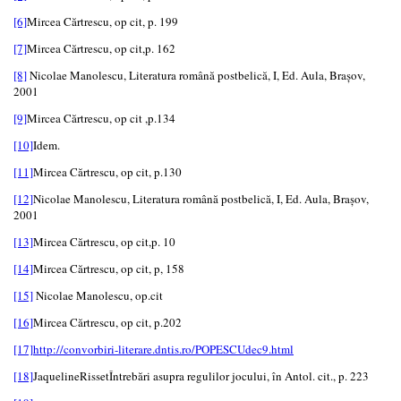
[6]
Mircea Cărtrescu, op cit, p. 199
[7]
Mircea Cărtrescu, op cit,p. 162
[8]
Nicolae Manolescu, Literatura română postbelică, I, Ed. Aula, Brașov,
2001
[9]
Mircea Cărtrescu, op cit ,p.134
[10]
Idem.
[11]
Mircea Cărtrescu, op cit, p.130
[12]
Nicolae Manolescu, Literatura română postbelică, I, Ed. Aula, Brașov,
2001
[13]
Mircea Cărtrescu, op cit,p. 10
[14]
Mircea Cărtrescu, op cit, p, 158
[15]
Nicolae Manolescu, op.cit
[16]
Mircea Cărtrescu, op cit, p.202
[17]
http://convorbiri-literare.dntis.ro/POPESCUdec9.html
[18]
JaquelineRissetÎntrebări asupra regulilor jocului, în Antol. cit., p. 223