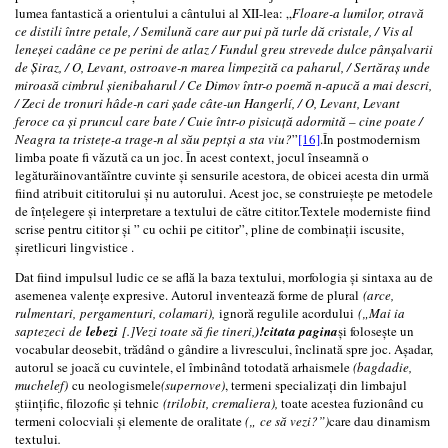
lumea fantastică a orientului a cântului al XII-lea: „
Floare-a lumilor, otravă
ce distili între petale, / Semilună care aur pui pă turle dă cristale, / Vis al
leneşei cadâne ce pe perini de atlaz / Fundul greu strevede dulce pânşalvarii
de Şiraz, / O, Levant, ostroave-n marea limpezită ca paharul, / Sertăraş unde
miroasă cimbrul șienibaharul / Ce Dimov într-o poemă n-apucă a mai descri,
/ Zeci de tronuri hâde-n cari şade câte-un Hangerlí, / O, Levant, Levant
feroce ca și pruncul care bate / Cuie într-o pisicuţă adormită – cine poate /
Neagra ta tristeţe-a trage-n al său peptși a sta viu?
”
[16]
.În postmodernism
limba poate fi văzută ca un joc. În acest context, jocul înseamnă o
legăturăinovantăîntre cuvinte și sensurile acestora, de obicei acesta din urmă
fiind atribuit cititorului și nu autorului. Acest joc, se construiește pe metodele
de înțelegere și interpretare a textului de către cititor.Textele moderniste fiind
scrise pentru cititor și ” cu ochii pe cititor”, pline de combinații iscusite,
șiretlicuri lingvistice .
Dat fiind impulsul ludic ce se află la baza textului, morfologia și sintaxa au de
asemenea valențe expresive. Autorul inventează forme de plural
(arce,
rulmentari, pergamenturi, colamari),
ignoră regulile acordului
(„Mai ia
saptezeci de
lebezi
[.]Vezi toate să fie tineri,
)!citata pagina
și folosește un
vocabular deosebit, trădând o gândire a livrescului, înclinată spre joc. Așadar,
autorul se joacă cu cuvintele, el îmbinând totodată arhaismele
(bagdadie,
muchelef)
cu neologismele
(supernove)
, termeni specializați din limbajul
științific, filozofic și tehnic
(trilobit, cremaliera),
toate acestea fuzionând cu
termeni colocviali și elemente de oralitate
(„ ce să vezi?”)
care dau dinamism
textului
.