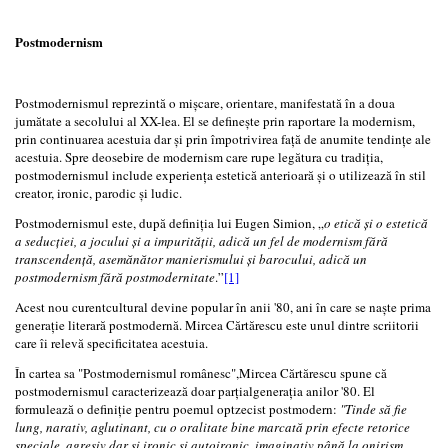
Postmodernism
Postmodernismul reprezintă o mișcare, orientare, manifestată în a doua
jumătate a secolului al XX-lea. El se definește prin raportare la modernism,
prin continuarea acestuia dar și prin împotrivirea față de anumite tendințe ale
acestuia. Spre deosebire de modernism care rupe legătura cu tradiția,
postmodernismul include experiența estetică anterioară și o utilizează în stil
creator, ironic, parodic și ludic.
Postmodernismul este, după definiția lui Eugen Simion, „
o etică și o estetică
a seducției, a jocului și a impurității, adică un fel de modernism fără
transcendență, asemănător manierismului și barocului, adică un
postmodernism fără postmodernitate
.”
[1]
Acest nou curentcultural devine popular în anii '80, ani în care se naște prima
generație literară postmodernă. Mircea Cărtărescu este unul dintre scriitorii
care îi relevă specificitatea acestuia.
În cartea sa "Postmodernismul românesc",Mircea Cărtărescu spune că
postmodernismul caracterizează doar parțialgenerația anilor '80. El
formulează o definiție pentru poemul optzecist postmodern:
"Tinde să fie
lung, narativ, aglutinant, cu o oralitate bine marcată prin efecte retorice
speciale, agresiv dar și ironic și autoironic, imaginativ până la onirism,