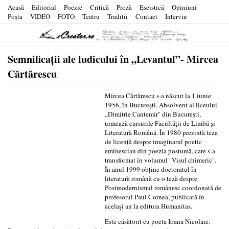
Acasă
Editorial
Poezie
Critică
Proză
Eseistică
Opiniuni
Poşta
VIDEO
FOTO
Teatru
Traditii
Contact
Interviu
Semnificații ale ludicului în „Levantul”- Mircea
Cărtărescu
Mircea Cărtărescu s-a născut la 1 iunie
1956, în București. Absolvent al liceului
„Dimitrie Cantemir" din București,
urmează cursurile Facultății de Limbă și
Literatură Română. În 1980 prezintă teza
de licență despre imaginarul poetic
eminescian din poezia postumă, care s-a
transformat în volumul "Visul chimeric".
În anul 1999 obține doctoratul în
literatură română cu o teză despre
Postmodernismul românesc coordonată de
profesorul Paul Cornea, publicată în
același an la editura Humanitas.
Este căsătorit cu poeta Ioana Nicolaie.