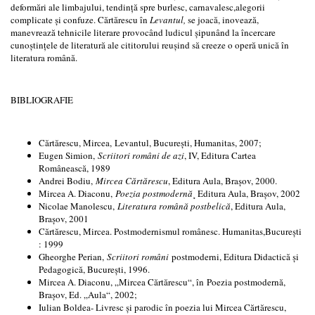
deformări ale limbajului, tendință spre burlesc, carnavalesc,alegorii
complicate și confuze. Cărtărescu în
Levantul,
se joacă, inovează,
manevrează tehnicile literare provocând ludicul șipunând la încercare
cunoștințele de literatură ale cititorului reușind să creeze o operă unică în
literatura română.
BIBLIOGRAFIE
Cărtărescu, Mircea, Levantul, București, Humanitas, 2007;
Eugen Simion,
Scriitori români de azi
, IV, Editura Cartea
Românească, 1989
Andrei Bodiu,
Mircea Cărtărescu
, Editura Aula, Brașov, 2000.
Mircea A. Diaconu,
Poezia postmodernă
¸ Editura Aula, Brașov, 2002
Nicolae Manolescu,
Literatura română postbelică
, Editura Aula,
Brașov, 2001
Cărtărescu, Mircea. Postmodernismul românesc. Humanitas,București
: 1999
Gheorghe Perian,
Scriitori români
postmoderni, Editura Didactică și
Pedagogică, București, 1996.
Mircea A. Diaconu, „Mircea Cărtărescu“, în Poezia postmodernă,
Brașov, Ed. „Aula“, 2002;
Iulian Boldea- Livresc și parodic în poezia lui Mircea Cărtărescu,