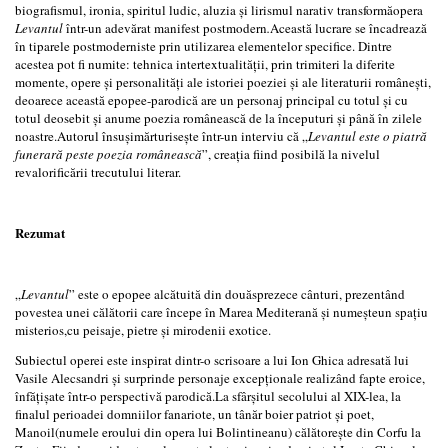
biografismul, ironia, spiritul ludic, aluzia și lirismul narativ transformăopera
Levantul
într-un adevărat manifest postmodern
.
Această lucrare se încadrează
în tiparele postmoderniste prin utilizarea elementelor specifice. Dintre
acestea pot fi numite: tehnica intertextualității, prin trimiteri la diferite
momente, opere și personalități ale istoriei poeziei și ale literaturii românești,
deoarece această epopee-parodică are un personaj principal cu totul și cu
totul deosebit și anume poezia românească de la începuturi și până în zilele
noastre.Autorul însușimărturisește într-un interviu că „
Levantul este o piatră
funerară peste poezia românească
”, creația fiind posibilă la nivelul
revalorificării trecutului literar.
Rezumat
„
Levantul
” este o epopee alcătuită din douăsprezece cânturi, prezentând
povestea unei călătorii care începe în Marea Mediterană și numeșteun spațiu
misterios,cu peisaje, pietre și mirodenii exotice.
Subiectul operei este inspirat dintr-o scrisoare a lui Ion Ghica adresată lui
Vasile Alecsandri și surprinde personaje excepționale realizând fapte eroice,
înfățișate într-o perspectivă parodică.La sfârșitul secolului al XIX-lea, la
finalul perioadei domniilor fanariote, un tânăr boier patriot și poet,
Manoil(numele eroului din opera lui Bolintineanu) călătorește din Corfu la