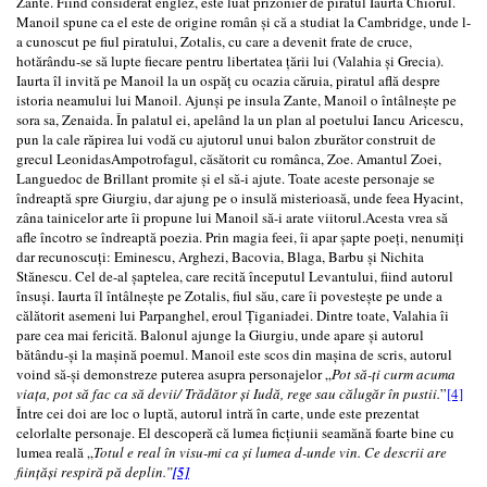
Zante. Fiind considerat englez, este luat prizonier de piratul Iaurta Chiorul.
Manoil spune ca el este de origine român și că a studiat la Cambridge, unde l-
a cunoscut pe fiul piratului, Zotalis, cu care a devenit frate de cruce,
hotărându-se să lupte fiecare pentru libertatea țării lui (Valahia și Grecia).
Iaurta îl invită pe Manoil la un ospăț cu ocazia căruia, piratul află despre
istoria neamului lui Manoil. Ajunși pe insula Zante, Manoil o întâlnește pe
sora sa, Zenaida. În palatul ei, apelând la un plan al poetului Iancu Aricescu,
pun la cale răpirea lui vodă cu ajutorul unui balon zburător construit de
grecul LeonidasAmpotrofagul, căsătorit cu românca, Zoe. Amantul Zoei,
Languedoc de Brillant promite și el să-i ajute. Toate aceste personaje se
îndreaptă spre Giurgiu, dar ajung pe o insulă misterioasă, unde feea Hyacint,
zâna tainicelor arte îi propune lui Manoil să-i arate viitorul.Acesta vrea să
afle încotro se îndreaptă poezia. Prin magia feei, îi apar șapte poeți, nenumiți
dar recunoscuți: Eminescu, Arghezi, Bacovia, Blaga, Barbu și Nichita
Stănescu. Cel de-al șaptelea, care recită începutul Levantului, fiind autorul
însuși. Iaurta îl întâlnește pe Zotalis, fiul său, care îi povestește pe unde a
călătorit asemeni lui Parpanghel, eroul Țiganiadei. Dintre toate, Valahia îi
pare cea mai fericită. Balonul ajunge la Giurgiu, unde apare și autorul
bătându-și la mașină poemul. Manoil este scos din mașina de scris, autorul
voind să-și demonstreze puterea asupra personajelor „
Pot să-ți curm acuma
viața, pot să fac ca să devii/ Trădător și Iudă, rege sau călugăr în pustii.
”
[4]
Între cei doi are loc o luptă, autorul intră în carte, unde este prezentat
celorlalte personaje. El descoperă că lumea ficțiunii seamănă foarte bine cu
lumea reală „
Totul e real în visu-mi ca și lumea d-unde vin. Ce descrii are
ființăși respiră pă deplin.”
[5]