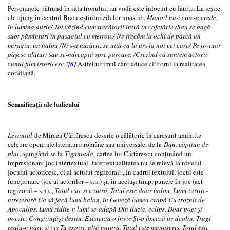
Personajele pătrund în sala tronului, iar vodă este înlocuit cu Iaurta. La ieșire
ele ajung în centrul Bucureștiului zilelor noastre „
Manoil nu-i vine-a crede,
în lumina aurie/ Tot văzînd cum trecătorii intră în cofetărie /Sau se bagă
subt pămînturi în pasagiul cu metrou./ Ne frecăm la ochi de parcă un
miragiu, un halou /Ni s-a năzărit; se uită ca la urs la noi cei care/ Pe trotuar
păşesc alături sau se-ndreaptă spre parcare, /Crezînd că suntem actorii
vunui film istoricesc.”
[6]
.
Astfel,ultimul cânt aduce cititorul la realitatea
cotidiană.
Semnificații ale ludicului
Levantul
de Mircea Cărtărescu descrie o călătorie în caresunt amintite
celebre opere ale literaturii române sau universale, de la
Dan, căpitan de
plai
, ajungând-se la
Țiganiada
, cartea lui Cărtărescu conținând un
impresionant joc intertextual. Intertextualitatea nu se relevă la nivelul
jocului actoricesc, ci al actului regizoral: „În cadrul textului, jocul este
funcționare (joc al actorilor – s.n.) și, în același timp, punere în joc (act
regizoral – s.n). „
Totul este scriitură, Totul este doar holon, Lumi turtite-
ntreţesură Ca să facă lumi balon, în Geneză lumea crapă Cu troznit de-
Apocalips. Lumi zidite-n lumi se-adapă Din iluzie, eclips. Doar poet și
poezie, Conștiințăși destin, Existența o învie Și-o fixează pe deplin. Tragi
realu-n nări, și vis Tu expiri, altă natură. Totul este manuscris, Totul este