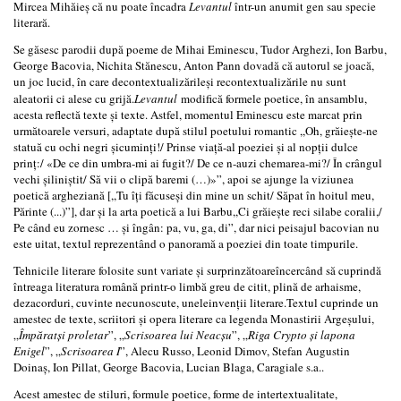
Mircea Mihăieș că nu poate încadra
Levantul
într-un anumit gen sau specie
literară.
Se găsesc parodii după poeme de Mihai Eminescu, Tudor Arghezi, Ion Barbu,
George Bacovia, Nichita Stănescu, Anton Pann dovadă că autorul se joacă,
un joc lucid, în care decontextualizărileși recontextualizările nu sunt
aleatorii ci alese cu grijă.
Levantul
modifică formele poetice, în ansamblu,
acesta reflectă texte și texte. Astfel, momentul Eminescu este marcat prin
următoarele versuri, adaptate după stilul poetului romantic ,,Oh, grăiește-ne
statuă cu ochi negri șicuminți!/ Prinse viață-al poeziei și al nopții dulce
prinț:/ «De ce din umbra-mi ai fugit?/ De ce n-auzi chemarea-mi?/ În crângul
vechi șiliniștit/ Să vii o clipă baremi (…)»”, apoi se ajunge la viziunea
poetică argheziană [,,Tu îți făcuseși din mine un schit/ Săpat în hoitul meu,
Părinte (...)”], dar și la arta poetică a lui Barbu,,Ci grăiește reci silabe coralii,/
Pe când eu zornesc … și îngân: pa, vu, ga, di”, dar nici peisajul bacovian nu
este uitat, textul reprezentând o panoramă a poeziei din toate timpurile.
Tehnicile literare folosite sunt variate și surprinzătoareîncercând să cuprindă
întreaga literatura română printr-o limbă greu de citit, plină de arhaisme,
dezacorduri, cuvinte necunoscute, uneleinvenții literare.Textul cuprinde un
amestec de texte, scriitori și opera literare ca legenda Monastirii Argeșului,
„
Împăratși proletar
”, „
Scrisoarea lui Neacșu
”, „
Riga Crypto și lapona
Enigel
”, „
Scrisoarea I
”, Alecu Russo, Leonid Dimov, Stefan Augustin
Doinaș, Ion Pillat, George Bacovia, Lucian Blaga, Caragiale s.a..
Acest amestec de stiluri, formule poetice, forme de intertextualitate,