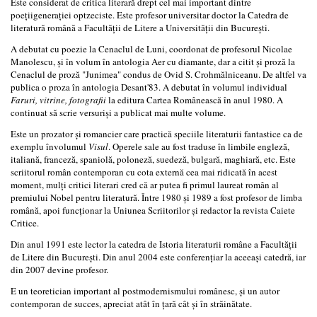
Este considerat de critica literară drept cel mai important dintre
poețiigenerației optzeciste. Este profesor universitar doctor la Catedra de
literatură română a Facultății de Litere a Universității din București.
A debutat cu poezie la Cenaclul de Luni, coordonat de profesorul Nicolae
Manolescu, și în volum în antologia Aer cu diamante, dar a citit și proză la
Cenaclul de proză "Junimea" condus de Ovid S. Crohmălniceanu. De altfel va
publica o proza în antologia Desant'83. A debutat în volumul individual
Faruri, vitrine, fotografii
la editura Cartea Românească în anul 1980. A
continuat să scrie versuriși a publicat mai multe volume.
Este un prozator și romancier care practică speciile literaturii fantastice ca de
exemplu învolumul
Visul
. Operele sale au fost traduse în limbile engleză,
italiană, franceză, spaniolă, poloneză, suedeză, bulgară, maghiară, etc. Este
scriitorul român contemporan cu cota externă cea mai ridicată în acest
moment, mulți critici literari cred că ar putea fi primul laureat român al
premiului Nobel pentru literatură. Între 1980 și 1989 a fost profesor de limba
română, apoi funcționar la Uniunea Scriitorilor și redactor la revista Caiete
Critice.
Din anul 1991 este lector la catedra de Istoria literaturii române a Facultății
de Litere din București. Din anul 2004 este conferențiar la aceeași catedră, iar
din 2007 devine profesor.
E un teoretician important al postmodernismului românesc, și un autor
contemporan de succes, apreciat atât în țară cât și în străinătate.