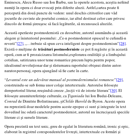
Eminescu, Alecu Russo sau Ion Barbu, sau la operele acestora, aceștia nefiind
numiți în opera ci doar evocați prin diferite aluzii. Astfel,cartea poate fi
percepută din două puncte de vedere: unul deschis cititorilor care văd
jocurile de cuvinte ale poetului comice, iar altul destinat celor care privesc
dincolo de formă șireușesc să facă legăturile, să recunoască aluziile.
Această operăeste postmodernistă cu deosebire, autorul asumându-și această
alegere și îninteriorul poemului: „Ce-n postmodernist opuscul te cufundă-n
reverii”
[27]
, „…trebuie să spun ceva inteligent despre postmodernism”
[28]
.
trăsături postmoderniste
Există o mulțime de
ce pot fi regăsite și în această
operă, cum ar fi prozaicizarea lirismului,explorarea oralității și a limbajului
cotidian, satirizarea unor teme romantice precum lupta pentru popor,
idealismul revoluționar dar și răsturnarea raportului obișnui dintre autor-
narator-personaj, opera ajungând să fie carte în carte.
“
Levantul este un adevărat manual al postmodernismului romanesc
”
[29]
,
construindu-se sub forma unor colaje intertextuale. Autorulse folosește
derepertoriul literar, reușindsă creeze „lecții vii de istorie literara”
[30]
. El
folosește anumitereferințe culturale, ca
Țiganiada
lui Ion Budai-Deleanu,
Conrad
de Dimitrie Bolintineanu, și
Childe Harold
de Byron. Aceste opera
nu reprezintă doar modelele pentru aceste epopee ci sunt și integrate în text
dovedind înc odată caracterul postmodernist, autorul nu încrucișează speciile
literare ci și sursele literare.
Opera prezintă un text unic, greu de egalat în literatura română, ironic și epic,
elaborat în registrul corespondentelor livrești, intertextuale cu formări și