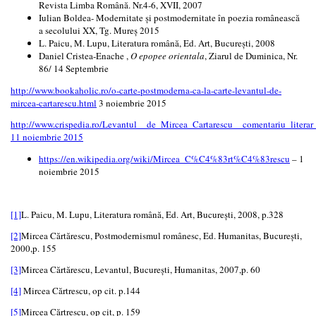
Revista Limba Română. Nr.4-6, XVII, 2007
Iulian Boldea- Modernitate și postmodernitate în poezia românească
a secolului XX, Tg. Mureș 2015
L. Paicu, M. Lupu, Literatura română, Ed. Art, București, 2008
Daniel Cristea-Enache ,
O epopee orientala
, Ziarul de Duminica, Nr.
86/ 14 Septembrie
http://www.bookaholic.ro/o-carte-postmoderna-ca-la-carte-levantul-de-
mircea-cartarescu.html
3 noiembrie 2015
http://www.crispedia.ro/Levantul__de_Mircea_Cartarescu__comentariu_literar_
11 noiembrie 2015
https://en.wikipedia.org/wiki/Mircea_C%C4%83rt%C4%83rescu
– 1
noiembrie 2015
[1]
L. Paicu, M. Lupu, Literatura română, Ed. Art, București, 2008, p.328
[2]
Mircea Cărtărescu, Postmodernismul românesc, Ed. Humanitas, București,
2000,p. 155
[3]
Mircea Cărtărescu, Levantul, București, Humanitas, 2007,p. 60
[4]
Mircea Cărtrescu, op cit. p.144
[5]
Mircea Cărtrescu, op cit, p. 159