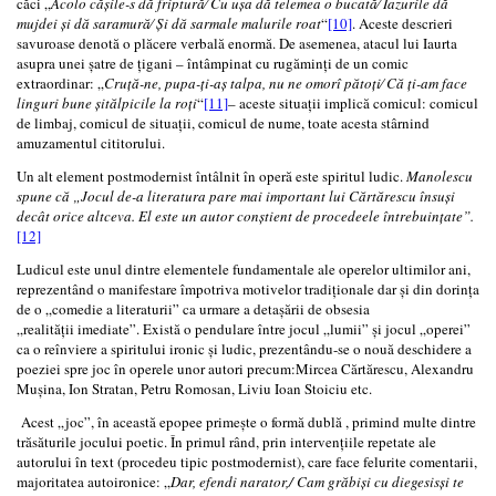
căci „
Acolo cășile-s dă friptură⁄ Cu uşa dă telemea o bucată⁄ Iazurile dă
mujdei și dă saramură⁄ Și dă sarmale malurile roat
“
[10]
. Aceste descrieri
savuroase denotă o plăcere verbală enormă. De asemenea, atacul lui Iaurta
asupra unei șatre de ţigani – întâmpinat cu rugăminți de un comic
extraordinar: „
Cruță-ne, pupa-ți-aș talpa, nu ne omorî pătoți⁄ Că ți-am face
linguri bune șitălpicile la roți
“
[11]
– aceste situații implică comicul: comicul
de limbaj, comicul de situații, comicul de nume, toate acesta stârnind
amuzamentul cititorului.
Un alt element postmodernist întâlnit în operă este spiritul ludic.
Manolescu
spune că „Jocul de-a literatura pare mai important lui Cărtărescu însuși
decât orice altceva. El este un autor conștient de procedeele întrebuințate”.
[12]
Ludicul este unul dintre elementele fundamentale ale operelor ultimilor ani,
reprezentând o manifestare împotriva motivelor tradiționale dar și din dorința
de o „comedie a literaturii” ca urmare a detașării de obsesia
„realității imediate”. Există o pendulare între jocul „lumii” și jocul „operei”
ca o reînviere a spiritului ironic și ludic, prezentându-se o nouă deschidere a
poeziei spre joc în operele unor autori precum:Mircea Cărtărescu, Alexandru
Mușina, Ion Stratan, Petru Romosan, Liviu Ioan Stoiciu etc.
Acest „joc”, în această epopee primește o formă dublă , primind multe dintre
trăsăturile jocului poetic. În primul rând, prin intervențiile repetate ale
autorului în text (procedeu tipic postmodernist), care face felurite comentarii,
majoritatea autoironice: „
Dar, efendi narator,/ Cam grăbiși cu diegesisși te