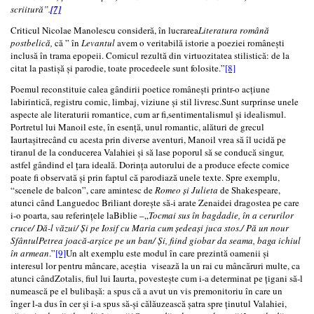
scriitură”.
[7]
Criticul Nicolae Manolescu consideră, în lucrarea
Literatura română
postbelică,
că ” în
Levantul
avem o veritabilă istorie a poeziei românești
inclusă în trama epopeii. Comicul rezultă din virtuozitatea stilistică: de la
citat la pastișă și parodie, toate procedeele sunt folosite.”
[8]
Poemul reconstituie calea gândirii poetice românești printr-o acțiune
labirintică, registru comic, limbaj, viziune și stil livresc.Sunt surprinse unele
aspecte ale literaturii romantice, cum ar fi,sentimentalismul și idealismul.
Portretul lui Manoil este, în esență, unul romantic, alături de grecul
Iaurtașitrecând cu acesta prin diverse aventuri, Manoil vrea să îl ucidă pe
tiranul de la conducerea Valahiei și să lase poporul să se conducă singur,
astfel gândind el țara ideală. Dorința autorului de a produce efecte comice
poate fi observată și prin faptul că parodiază unele texte. Spre exemplu,
“scenele de balcon”, care amintesc de
Romeo și Julieta
de Shakespeare,
atunci când Languedoc Briliant dorește să-i arate Zenaidei dragostea pe care
i-o poarta, sau referințele laBiblie –„
Tocmai sus în bagdadie, în a cerurilor
cruce/ Dă-l văzui/ Și pe Iosif cu Maria cum ședeași juca stos./ Pă un nour
SfântulPetrea joacă-arșice pe un ban/ Și, fiind giobar da seama, baga ichiul
în armean
.”
[9]
Un alt exemplu este modul în care prezintă oamenii și
interesul lor pentru mâncare, aceștia visează la un rai cu mâncăruri multe, ca
atunci cândZotalis, fiul lui Iaurta, povestește cum i-a determinat pe ţigani să-l
numească pe el bulibaşă: a spus că a avut un vis premonitoriu în care un
înger l-a dus în cer și i-a spus să-și călăuzească şatra spre ținutul Valahiei,