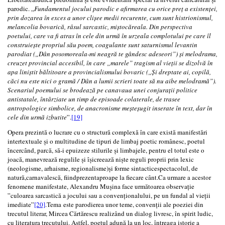
parodic. „
Fundamentul jocului parodic e afirmarea cu orice preț a existenței,
prin dozarea în exces a unor clișee medii recurente, cum sunt histrionismul,
melancolia bovarică, râsul sarcastic, miștocăreala. Din perspectiva
poetului, care va fi atras în cele din urmă în urzeala complotului pe care îl
construiește propriul său poem, coagulante sunt saturnismul levantin
parodiat („Dân posomoreala-mi neagră te gândesc adeseori”) și melodrama,
creuzet provincial accesibil, în care „marele” tragism al vieții se dizolvă în
apa liniștit băltitoare a provincialismului bovaric („Și dreptate ai, copilă,
căci nu este nici o gramă / Dân a lumii scrieri toate să nu aibe melodramă”).
Scenariul poemului se brodează pe canavaua unei conjuraţii politice
antistatale, întârziate un timp de episoade colaterale, de trasee
antropologice simbolice, de anacronisme meșteșugit inserate în text, dar în
cele din urmă izbutite
”.
[19]
Opera prezintă o lucrare cu o structură complexă în care există manifestări
intertextuale și o multitudine de tipuri de limbaj poetic românesc, poetul
încercând, parcă, să-i epuizeze stilurile și limbajele, pentru el totul este o
joacă, manevrează regulile și îșicreează niște reguli proprii prin lexic
(neologisme, arhaisme, regionalisme)și forme sintacticespectacolul, de
natură,carnavalescă, fiindprezentaproape la fiecare cânt.Ca urmare a acestor
fenomene manifestate, Alexandru Mușina face următoarea observație
”culoarea sarcastică a jocului sau a convenționalului, pe un fundal al vieții
imediate”
[20]
.Tema este parodierea unor teme, convenții ale poeziei din
trecutul literar, Mircea Cărtărescu realizând un dialog livresc, în spirit ludic,
cu literatura trecutului. Astfel, poetul adună la un loc, întreaga istorie a