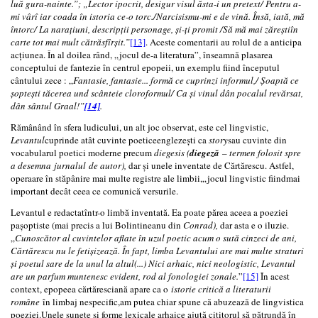
luă gura-nainte.”; „Lector ipocrit, desigur visul ăsta-i un pretext/ Pentru a-
mi vârî iar coada în istoria ce-o torc./Narcisismu-mi e de vină. Însă, iată, mă
întorc/ La narațiuni, descripții personage, și-ți promit /Să mă mai zăreștiîn
carte tot mai mult cătrăsfîrșit.”
[13]
. Aceste comentarii au rolul de a anticipa
acțiunea. În al doilea rând, „jocul de-a literatura”, înseamnă plasarea
conceptului de fantezie în centrul epopeii, un exemplu fiind începutul
cântului zece : „
Fantasie, fantasie... formă ce cuprinzi informul,/ Șoaptă ce
șoptești tăcerea und scânteie cloroformul/ Ca și vinul dân pocalul revărsat,
dân sântul Graal!”
[14]
.
Rămânând în sfera ludicului, un alt joc observat, este cel lingvistic,
Levantul
cuprinde atât cuvinte poeticeenglezești ca
story
sau cuvinte din
vocabularul poetici moderne precum
diegesis (
diegeză
– termen folosit spre
a desemna jurnalul de autor),
dar și unele inventate de Cărtărescu. Astfel,
operaare în stăpânire mai multe registre ale limbii,„jocul lingvistic fiindmai
important decât ceea ce comunică versurile.
Levantul e redactatîntr-o limbă inventată. Ea poate părea aceea a poeziei
pașoptiste (mai precis a lui Bolintineanu din
Conrad),
dar asta e o iluzie.
„
Cunoscător al cuvintelor aflate în uzul poetic acum o sută cinzeci de ani,
Cărtărescu nu le fetișizează. În fapt, limba Levantului are mai multe straturi
și poetul sare de la unul la altul(...) Nici arhaic, nici neologistic, Levantul
are un parfum muntenesc evident, rod al fonologiei zonale.
”
[15]
În acest
context, epopeea cărtăresciană apare ca o
istorie critică a literaturii
române
în limbaj nespecific,am putea chiar spune că abuzează de lingvistica
poeziei.Unele sunete și forme lexicale arhaice ajută cititorul să pătrundă în