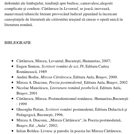
deformări ale limbajului, tendință spre burlesc, carnavalesc,alegorii
complicate și confuze. Cărtărescu în
Levantul,
se joacă, inovează,
manevrează tehnicile literare provocând ludicul șipunând la încercare
cunoștințele de literatură ale cititorului reușind să creeze o operă unică în
literatura română.
BIBLIOGRAFIE
Cărtărescu, Mircea, Levantul, București, Humanitas, 2007;
Eugen Simion,
Scriitori români de azi
, IV, Editura Cartea
Românească, 1989
Andrei Bodiu,
Mircea Cărtărescu
, Editura Aula, Brașov, 2000.
Mircea A. Diaconu,
Poezia postmodernă
¸ Editura Aula, Brașov, 2002
Nicolae Manolescu,
Literatura română postbelică
, Editura Aula,
Brașov, 2001
Cărtărescu, Mircea. Postmodernismul românesc. Humanitas,București
: 1999
Gheorghe Perian,
Scriitori români
postmoderni, Editura Didactică și
Pedagogică, București, 1996.
Mircea A. Diaconu, „Mircea Cărtărescu“, în Poezia postmodernă,
Brașov, Ed. „Aula“, 2002;
Iulian Boldea- Livresc și parodic în poezia lui Mircea Cărtărescu,