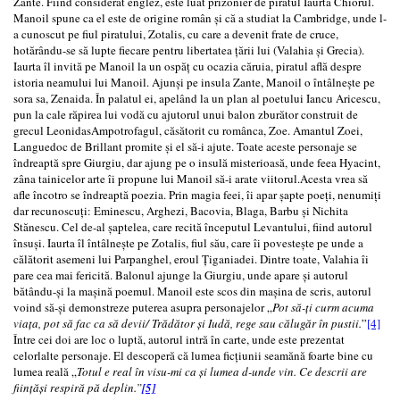
Zante. Fiind considerat englez, este luat prizonier de piratul Iaurta Chiorul.
Manoil spune ca el este de origine român și că a studiat la Cambridge, unde l-
a cunoscut pe fiul piratului, Zotalis, cu care a devenit frate de cruce,
hotărându-se să lupte fiecare pentru libertatea țării lui (Valahia și Grecia).
Iaurta îl invită pe Manoil la un ospăț cu ocazia căruia, piratul află despre
istoria neamului lui Manoil. Ajunși pe insula Zante, Manoil o întâlnește pe
sora sa, Zenaida. În palatul ei, apelând la un plan al poetului Iancu Aricescu,
pun la cale răpirea lui vodă cu ajutorul unui balon zburător construit de
grecul LeonidasAmpotrofagul, căsătorit cu românca, Zoe. Amantul Zoei,
Languedoc de Brillant promite și el să-i ajute. Toate aceste personaje se
îndreaptă spre Giurgiu, dar ajung pe o insulă misterioasă, unde feea Hyacint,
zâna tainicelor arte îi propune lui Manoil să-i arate viitorul.Acesta vrea să
afle încotro se îndreaptă poezia. Prin magia feei, îi apar șapte poeți, nenumiți
dar recunoscuți: Eminescu, Arghezi, Bacovia, Blaga, Barbu și Nichita
Stănescu. Cel de-al șaptelea, care recită începutul Levantului, fiind autorul
însuși. Iaurta îl întâlnește pe Zotalis, fiul său, care îi povestește pe unde a
călătorit asemeni lui Parpanghel, eroul Țiganiadei. Dintre toate, Valahia îi
pare cea mai fericită. Balonul ajunge la Giurgiu, unde apare și autorul
bătându-și la mașină poemul. Manoil este scos din mașina de scris, autorul
voind să-și demonstreze puterea asupra personajelor „
Pot să-ți curm acuma
viața, pot să fac ca să devii/ Trădător și Iudă, rege sau călugăr în pustii.
”
[4]
Între cei doi are loc o luptă, autorul intră în carte, unde este prezentat
celorlalte personaje. El descoperă că lumea ficțiunii seamănă foarte bine cu
lumea reală „
Totul e real în visu-mi ca și lumea d-unde vin. Ce descrii are
ființăși respiră pă deplin.”
[5]