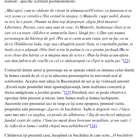
realism", specific scriiturii postmoderniste:
„Mai apoi, cum se vădeşte de citeşti în almanacuri/Cetitor, cu fantasia-ti tu
vezi scene ce vitralii-s /Tot cetind la epopee. () Manoile, cuget nobil, doara
tu sezi la o parte, /Numai tu dan toți deșteptești, efigia fără moarte/
Libertatei, Poesiei, care una sunt în veac. /() Manoile, însătotuși chiar și tu
ești vis ca toate, ()/Liber te samtestiîn lunci, lângă foc; () Dar ești numai
personagiu da hârtieși de gol. /Pot sa-ti curm acum viața, pot sa fac ca sa
devii /Trădătorși luda, rege sau călugărîn pustii /lata, te coprindîn palme, te
înalț ca p-o păpușă, /Alte linii scriu în palma-ti cu o peana jucăușă,/Ba te
scot chiar din hârtia ce-n mașina mea de scris e: /Pan-la brâu acum afara
ești dan fabrica de vise/Si ca cel ce sădeșteaptă cu clipit te uițiîn jur
.”
[22]
Contactul dintre autor și personaje nu se oprește odată cu intrarea celui dintâi
în lumea creată de el, ci și la aducerea personajelor în universul real al
scriitorului. Aceștia sunt aduși în Bucureștiul de azi și își vizitează autorul.
„Există niște pendulări între aparențășiesență, între realitatea concretă și
iluzia amăgitoare a jocului poetic.”
[23]
.Totodată, aici se poate observa o
opoziție între prezent și trecut, între lumea reală și lumea închipuirii.
Auctorele este prezentat aici în timp ce își scrie epopeea, primind vizita
propriilor sale personaje:„
Lucrez în bucătărie. Suflu-n degetele reci. / Gaze
sunt mai mici ca unghia, ca petale de-albăstrea. / Zaţ de nechezol mânjeşte
fundul ceştii de cafea. / Sunt pe masă doar borcane nespălate, și-un cuţit: /
Se reflectă-n lama-i oablă chipul meu nebărbierit
”
[24]
.
Cărtărescu își prezintă casa, începând cu bucătăria în care scrie:
„O bucătărie