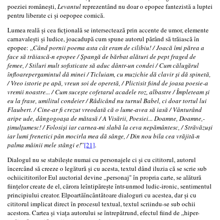
poeziei românești,
Levantul
reprezentând nu doar o epopee fantezistă a luptei
pentru liberate ci și oepopee comică.
Lumea reală și cea ficțională se intersectează prin accente de umor, elemente
carnavalești și ludice, joacadupă cum spune autorul părând să trăiască în
epopee: „
Când pornii poema asta cât eram de cilibiu! / Joacă îmi părea a
face să trăiască-n epopee / Șpangă de bărbat alături de pept fraged de
femee, / Stiluri mult sofisticate să aduc dântr-un condei / Cum călugărul
înfloarepergamintul dă minei / Ticluiam, cu muzichie dă clavir și dă spinetă,
/ Vreo istorie pe apă, vreun soi de operetă, / Plictisit fiind de joasa poesie-a
vremii noastre... / Cum suceşte cofetarul acadele roz, albastre / Împleteam și
eu la frase, umilitul condeier / Râdicând nu turnul Babel, ci doar tortul lui
Flaubert. / Cine-ar fi crezut vreodată că o lume-avea să iasă / Vânturând
aripe ude, dângogoaşa de mătasă / A Visării, Poesiei... Doamne, Doamne,-
țimulțumesc! / Folosiși iar carnea-mi slabă la ceva nepământesc, / Străvăzuși
iar lumi frenetici pân mocirla mea dă sânge, / Din nou bila cea vrăjită-n
palma mâinii mele stângi e!
”
[21]
.
Dialogul nu se stabilește numai cu personajele ci și cu cititorul, autorul
încercând să creeze o legătură și cu acesta, textul dând iluzia că se scrie sub
ochiicititorilor Eul auctorial devine „personaj" în propria carte, se alătură
ființelor create de el, cărora leîntipărește într-unmod ludic-ironic, sentimentul
principiului creator. Elpoartăîncântătoare dialoguri cu acestea, dar și cu
cititorul implicat direct în procesul textual, textul scriindu-se sub ochii
acestora. Cartea și viața autorului se întrepătrund, efectul fiind de „hiper-