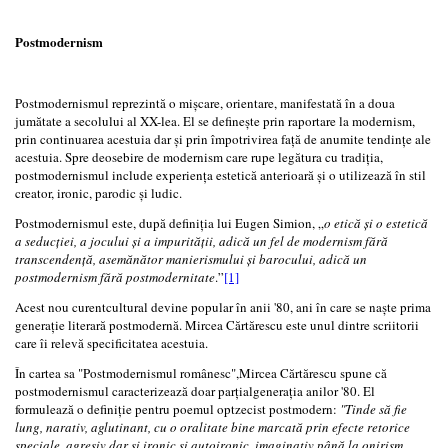
Postmodernism
Postmodernismul reprezintă o mișcare, orientare, manifestată în a doua
jumătate a secolului al XX-lea. El se definește prin raportare la modernism,
prin continuarea acestuia dar și prin împotrivirea față de anumite tendințe ale
acestuia. Spre deosebire de modernism care rupe legătura cu tradiția,
postmodernismul include experiența estetică anterioară și o utilizează în stil
creator, ironic, parodic și ludic.
Postmodernismul este, după definiția lui Eugen Simion, „
o etică și o estetică
a seducției, a jocului și a impurității, adică un fel de modernism fără
transcendență, asemănător manierismului și barocului, adică un
postmodernism fără postmodernitate
.”
[1]
Acest nou curentcultural devine popular în anii '80, ani în care se naște prima
generație literară postmodernă. Mircea Cărtărescu este unul dintre scriitorii
care îi relevă specificitatea acestuia.
În cartea sa "Postmodernismul românesc",Mircea Cărtărescu spune că
postmodernismul caracterizează doar parțialgenerația anilor '80. El
formulează o definiție pentru poemul optzecist postmodern:
"Tinde să fie
lung, narativ, aglutinant, cu o oralitate bine marcată prin efecte retorice
speciale, agresiv dar și ironic și autoironic, imaginativ până la onirism,