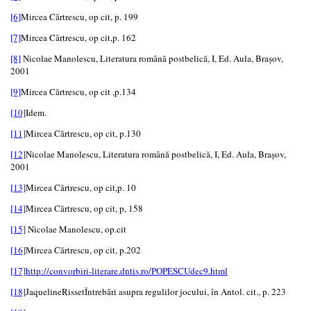
[6]
Mircea Cărtrescu, op cit, p. 199
[7]
Mircea Cărtrescu, op cit,p. 162
[8]
Nicolae Manolescu, Literatura română postbelică, I, Ed. Aula, Brașov,
2001
[9]
Mircea Cărtrescu, op cit ,p.134
[10]
Idem.
[11]
Mircea Cărtrescu, op cit, p.130
[12]
Nicolae Manolescu, Literatura română postbelică, I, Ed. Aula, Brașov,
2001
[13]
Mircea Cărtrescu, op cit,p. 10
[14]
Mircea Cărtrescu, op cit, p, 158
[15]
Nicolae Manolescu, op.cit
[16]
Mircea Cărtrescu, op cit, p.202
[17]
http://convorbiri-literare.dntis.ro/POPESCUdec9.html
[18]
JaquelineRissetÎntrebări asupra regulilor jocului, în Antol. cit., p. 223