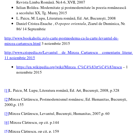
Revista Limba Română. Nr.4-6, XVII, 2007
Iulian Boldea- Modernitate și postmodernitate în poezia românească
a secolului XX, Tg. Mureș 2015
L. Paicu, M. Lupu, Literatura română, Ed. Art, București, 2008
Daniel Cristea-Enache ,
O epopee orientala
, Ziarul de Duminica, Nr.
86/ 14 Septembrie
http://www.bookaholic.ro/o-carte-postmoderna-ca-la-carte-levantul-de-
mircea-cartarescu.html
3 noiembrie 2015
http://www.crispedia.ro/Levantul__de_Mircea_Cartarescu__comentariu_literar_
11 noiembrie 2015
https://en.wikipedia.org/wiki/Mircea_C%C4%83rt%C4%83rescu
– 1
noiembrie 2015
[1]
L. Paicu, M. Lupu, Literatura română, Ed. Art, București, 2008, p.328
[2]
Mircea Cărtărescu, Postmodernismul românesc, Ed. Humanitas, București,
2000,p. 155
[3]
Mircea Cărtărescu, Levantul, București, Humanitas, 2007,p. 60
[4]
Mircea Cărtrescu, op cit. p.144
[5]
Mircea Cărtrescu, op cit, p. 159