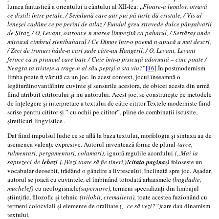
lumea fantastică a orientului a cântului al XII-lea: „
Floare-a lumilor, otravă
ce distili între petale, / Semilună care aur pui pă turle dă cristale, / Vis al
leneşei cadâne ce pe perini de atlaz / Fundul greu strevede dulce pânşalvarii
de Şiraz, / O, Levant, ostroave-n marea limpezită ca paharul, / Sertăraş unde
miroasă cimbrul șienibaharul / Ce Dimov într-o poemă n-apucă a mai descri,
/ Zeci de tronuri hâde-n cari şade câte-un Hangerlí, / O, Levant, Levant
feroce ca și pruncul care bate / Cuie într-o pisicuţă adormită – cine poate /
Neagra ta tristeţe-a trage-n al său peptși a sta viu?
”
[16]
.În postmodernism
limba poate fi văzută ca un joc. În acest context, jocul înseamnă o
legăturăinovantăîntre cuvinte și sensurile acestora, de obicei acesta din urmă
fiind atribuit cititorului și nu autorului. Acest joc, se construiește pe metodele
de înțelegere și interpretare a textului de către cititor.Textele moderniste fiind
scrise pentru cititor și ” cu ochii pe cititor”, pline de combinații iscusite,
șiretlicuri lingvistice .
Dat fiind impulsul ludic ce se află la baza textului, morfologia și sintaxa au de
asemenea valențe expresive. Autorul inventează forme de plural
(arce,
rulmentari, pergamenturi, colamari),
ignoră regulile acordului
(„Mai ia
saptezeci de
lebezi
[.]Vezi toate să fie tineri,
)!citata pagina
și folosește un
vocabular deosebit, trădând o gândire a livrescului, înclinată spre joc. Așadar,
autorul se joacă cu cuvintele, el îmbinând totodată arhaismele
(bagdadie,
muchelef)
cu neologismele
(supernove)
, termeni specializați din limbajul
științific, filozofic și tehnic
(trilobit, cremaliera),
toate acestea fuzionând cu
termeni colocviali și elemente de oralitate
(„ ce să vezi?”)
care dau dinamism
textului
.