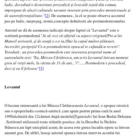
ludic, dovedind o dexteritate prozodică și lexicală ieșită din comun,
impregnat de aluzii culturale savante inserate prin procedee metatextuale și
de autoreferenţialitate.”
[2]
. De asemenea , la el se poate observa accentul
pus pe ludic, meșteșug, ironie,concepte definitorii ale postmodernismului.
Autorul ne dă de asemenea indicații despre faptul că "Levantul" este o
scriitură postmodernă "
Ai să vezi că ofiţirul cu aspect original/Pre-a lui
Manoil sorioară, și de soaţă o s-o ia,/Dar la capul multor plânsuri,
încercări, peripeţii/ Ce-n postmodernist opuscul te cufundă-n reverii".
Totodată , un procedeu postmodern este inserarea propriul nume al
autoruluiîn text: "Eu, Mircea Cărtărescu, am scris Levantul într-un moment
greu al vieții mele, la vârsta de 31 de ani..."/".......Postmodern e procedeul,
deci și eu îl folosesc
"
[3]
Levantul
O lucrare interesantă a lui Mircea Cărtărescueste
Levantul,
o epopee istorică
sau o epopeeludic-comică-satirică ,care apare pentru prima oară în anul
1990alcătuită din 12cânturi după modelul
Țiganiadei
lui Ioan Budai Deleanu
. Scriitorul utilizează toate stilurile poetice, de la Dosoftei la Nichita
Stănescu,un fapt unicpână acum, de aceea este greua încadra opera sa într-un
anumit gen. De altfel, însuși autorul spunea într-un interviu acordat lui