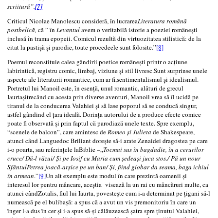
scriitură”.
[7]
Criticul Nicolae Manolescu consideră, în lucrarea
Literatura română
postbelică,
că ” în
Levantul
avem o veritabilă istorie a poeziei românești
inclusă în trama epopeii. Comicul rezultă din virtuozitatea stilistică: de la
citat la pastișă și parodie, toate procedeele sunt folosite.”
[8]
Poemul reconstituie calea gândirii poetice românești printr-o acțiune
labirintică, registru comic, limbaj, viziune și stil livresc.Sunt surprinse unele
aspecte ale literaturii romantice, cum ar fi,sentimentalismul și idealismul.
Portretul lui Manoil este, în esență, unul romantic, alături de grecul
Iaurtașitrecând cu acesta prin diverse aventuri, Manoil vrea să îl ucidă pe
tiranul de la conducerea Valahiei și să lase poporul să se conducă singur,
astfel gândind el țara ideală. Dorința autorului de a produce efecte comice
poate fi observată și prin faptul că parodiază unele texte. Spre exemplu,
“scenele de balcon”, care amintesc de
Romeo și Julieta
de Shakespeare,
atunci când Languedoc Briliant dorește să-i arate Zenaidei dragostea pe care
i-o poarta, sau referințele laBiblie –„
Tocmai sus în bagdadie, în a cerurilor
cruce/ Dă-l văzui/ Și pe Iosif cu Maria cum ședeași juca stos./ Pă un nour
SfântulPetrea joacă-arșice pe un ban/ Și, fiind giobar da seama, baga ichiul
în armean
.”
[9]
Un alt exemplu este modul în care prezintă oamenii și
interesul lor pentru mâncare, aceștia visează la un rai cu mâncăruri multe, ca
atunci cândZotalis, fiul lui Iaurta, povestește cum i-a determinat pe ţigani să-l
numească pe el bulibaşă: a spus că a avut un vis premonitoriu în care un
înger l-a dus în cer și i-a spus să-și călăuzească şatra spre ținutul Valahiei,