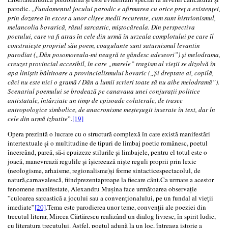
parodic. „
Fundamentul jocului parodic e afirmarea cu orice preț a existenței,
prin dozarea în exces a unor clișee medii recurente, cum sunt histrionismul,
melancolia bovarică, râsul sarcastic, miștocăreala. Din perspectiva
poetului, care va fi atras în cele din urmă în urzeala complotului pe care îl
construiește propriul său poem, coagulante sunt saturnismul levantin
parodiat („Dân posomoreala-mi neagră te gândesc adeseori”) și melodrama,
creuzet provincial accesibil, în care „marele” tragism al vieții se dizolvă în
apa liniștit băltitoare a provincialismului bovaric („Și dreptate ai, copilă,
căci nu este nici o gramă / Dân a lumii scrieri toate să nu aibe melodramă”).
Scenariul poemului se brodează pe canavaua unei conjuraţii politice
antistatale, întârziate un timp de episoade colaterale, de trasee
antropologice simbolice, de anacronisme meșteșugit inserate în text, dar în
cele din urmă izbutite
”.
[19]
Opera prezintă o lucrare cu o structură complexă în care există manifestări
intertextuale și o multitudine de tipuri de limbaj poetic românesc, poetul
încercând, parcă, să-i epuizeze stilurile și limbajele, pentru el totul este o
joacă, manevrează regulile și îșicreează niște reguli proprii prin lexic
(neologisme, arhaisme, regionalisme)și forme sintacticespectacolul, de
natură,carnavalescă, fiindprezentaproape la fiecare cânt.Ca urmare a acestor
fenomene manifestate, Alexandru Mușina face următoarea observație
”culoarea sarcastică a jocului sau a convenționalului, pe un fundal al vieții
imediate”
[20]
.Tema este parodierea unor teme, convenții ale poeziei din
trecutul literar, Mircea Cărtărescu realizând un dialog livresc, în spirit ludic,
cu literatura trecutului. Astfel, poetul adună la un loc, întreaga istorie a