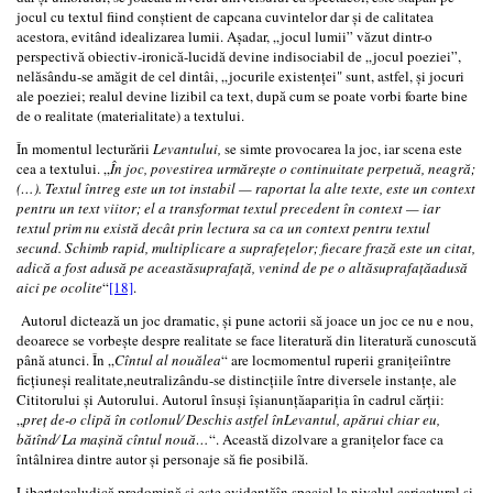
jocul cu textul fiind conștient de capcana cuvintelor dar și de calitatea
acestora, evitând idealizarea lumii. Așadar, „jocul lumii” văzut dintr-o
perspectivă obiectiv-ironică-lucidă devine indisociabil de „jocul poeziei”,
nelăsându-se amăgit de cel dintâi, „jocurile existenței" sunt, astfel, și jocuri
ale poeziei; realul devine lizibil ca text, după cum se poate vorbi foarte bine
de o realitate (materialitate) a textului.
În momentul lecturării
Levantului,
se simte provocarea la joc, iar scena este
cea a textului. „
În joc, povestirea urmărește o continuitate perpetuă, neagră;
(…). Textul întreg este un tot instabil — raportat la alte texte, este un context
pentru un text viitor; el a transformat textul precedent în context — iar
textul prim nu există decât prin lectura sa ca un context pentru textul
secund. Schimb rapid, multiplicare a suprafețelor; fiecare frază este un citat,
adică a fost adusă pe aceastăsuprafață, venind de pe o altăsuprafațăadusă
aici pe ocolite
“
[18]
.
Autorul dictează un joc dramatic, și pune actorii să joace un joc ce nu e nou,
deoarece se vorbește despre realitate se face literatură din literatură cunoscută
până atunci. În „
Cîntul al nouălea
“ are locmomentul ruperii granițeiîntre
ficțiuneși realitate,neutralizându-se distincțiile între diversele instanțe, ale
Cititorului și Autorului. Autorul însuși îșianunțăapariția în cadrul cărții:
„
preț de-o clipă în cotlonul⁄ Deschis astfel înLevantul, apărui chiar eu,
bătînd⁄ La mașină cîntul nouă…
“. Această dizolvare a granițelor face ca
întâlnirea dintre autor și personaje să fie posibilă.
Libertatealudică predomină și este evidentăîn special la nivelul caricatural și