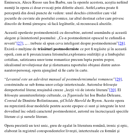
Eminescu, Alecu Russo sau Ion Barbu, sau la operele acestora, aceștia nefiind
numiți în opera ci doar evocați prin diferite aluzii. Astfel,cartea poate fi
percepută din două puncte de vedere: unul deschis cititorilor care văd
jocurile de cuvinte ale poetului comice, iar altul destinat celor care privesc
dincolo de formă șireușesc să facă legăturile, să recunoască aluziile.
Această operăeste postmodernistă cu deosebire, autorul asumându-și această
alegere și îninteriorul poemului: „Ce-n postmodernist opuscul te cufundă-n
reverii”
[27]
, „…trebuie să spun ceva inteligent despre postmodernism”
[28]
.
trăsături postmoderniste
Există o mulțime de
ce pot fi regăsite și în această
operă, cum ar fi prozaicizarea lirismului,explorarea oralității și a limbajului
cotidian, satirizarea unor teme romantice precum lupta pentru popor,
idealismul revoluționar dar și răsturnarea raportului obișnui dintre autor-
narator-personaj, opera ajungând să fie carte în carte.
“
Levantul este un adevărat manual al postmodernismului romanesc
”
[29]
,
construindu-se sub forma unor colaje intertextuale. Autorulse folosește
derepertoriul literar, reușindsă creeze „lecții vii de istorie literara”
[30]
. El
folosește anumitereferințe culturale, ca
Țiganiada
lui Ion Budai-Deleanu,
Conrad
de Dimitrie Bolintineanu, și
Childe Harold
de Byron. Aceste opera
nu reprezintă doar modelele pentru aceste epopee ci sunt și integrate în text
dovedind înc odată caracterul postmodernist, autorul nu încrucișează speciile
literare ci și sursele literare.
Opera prezintă un text unic, greu de egalat în literatura română, ironic și epic,
elaborat în registrul corespondentelor livrești, intertextuale cu formări și