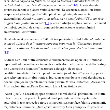
căci „
Acolo cășile-s dă friptură⁄ Cu uşa dă telemea o bucată⁄ Iazurile dă
mujdei și dă saramură⁄ Și dă sarmale malurile roat
“
[10]
. Aceste descrieri
savuroase denotă o plăcere verbală enormă. De asemenea, atacul lui Iaurta
asupra unei șatre de ţigani – întâmpinat cu rugăminți de un comic
extraordinar: „
Cruță-ne, pupa-ți-aș talpa, nu ne omorî pătoți⁄ Că ți-am face
linguri bune șitălpicile la roți
“
[11]
– aceste situații implică comicul: comicul
de limbaj, comicul de situații, comicul de nume, toate acesta stârnind
amuzamentul cititorului.
Un alt element postmodernist întâlnit în operă este spiritul ludic.
Manolescu
spune că „Jocul de-a literatura pare mai important lui Cărtărescu însuși
decât orice altceva. El este un autor conștient de procedeele întrebuințate”.
[12]
Ludicul este unul dintre elementele fundamentale ale operelor ultimilor ani,
reprezentând o manifestare împotriva motivelor tradiționale dar și din dorința
de o „comedie a literaturii” ca urmare a detașării de obsesia
„realității imediate”. Există o pendulare între jocul „lumii” și jocul „operei”
ca o reînviere a spiritului ironic și ludic, prezentându-se o nouă deschidere a
poeziei spre joc în operele unor autori precum:Mircea Cărtărescu, Alexandru
Mușina, Ion Stratan, Petru Romosan, Liviu Ioan Stoiciu etc.
Acest „joc”, în această epopee primește o formă dublă , primind multe dintre
trăsăturile jocului poetic. În primul rând, prin intervențiile repetate ale
autorului în text (procedeu tipic postmodernist), care face felurite comentarii,
majoritatea autoironice: „
Dar, efendi narator,/ Cam grăbiși cu diegesisși te