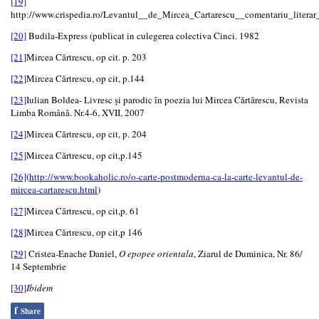
[19]
http://www.crispedia.ro/Levantul__de_Mircea_Cartarescu__comentariu_literar_
[20]
Budila-Express (publicat in culegerea colectiva Cinci. 1982
[21]
Mircea Cărtrescu, op cit. p. 203
[22]
Mircea Cărtrescu, op cit, p.144
[23]
Iulian Boldea- Livresc și parodic în poezia lui Mircea Cărtărescu, Revista
Limba Română. Nr.4-6, XVII, 2007
[24]
Mircea Cărtrescu, op cit, p. 204
[25]
Mircea Cărtrescu, op cit,p.145
[26]
(
http://www.bookaholic.ro/o-carte-postmoderna-ca-la-carte-levantul-de-
mircea-cartarescu.html
)
[27]
Mircea Cărtrescu, op cit,p. 61
[28]
Mircea Cărtrescu, op cit,p 146
[29]
Cristea-Enache Daniel,
O epopee orientala
, Ziarul de Duminica, Nr. 86/
14 Septembrie
[30]
Ibidem
f
Share