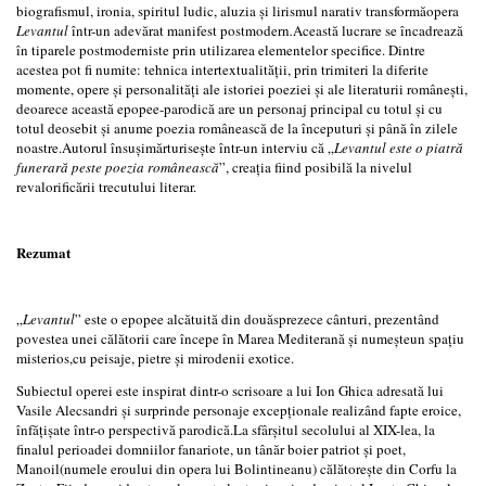
biografismul, ironia, spiritul ludic, aluzia și lirismul narativ transformăopera
Levantul
într-un adevărat manifest postmodern
.
Această lucrare se încadrează
în tiparele postmoderniste prin utilizarea elementelor specifice. Dintre
acestea pot fi numite: tehnica intertextualității, prin trimiteri la diferite
momente, opere și personalități ale istoriei poeziei și ale literaturii românești,
deoarece această epopee-parodică are un personaj principal cu totul și cu
totul deosebit și anume poezia românească de la începuturi și până în zilele
noastre.Autorul însușimărturisește într-un interviu că „
Levantul este o piatră
funerară peste poezia românească
”, creația fiind posibilă la nivelul
revalorificării trecutului literar.
Rezumat
„
Levantul
” este o epopee alcătuită din douăsprezece cânturi, prezentând
povestea unei călătorii care începe în Marea Mediterană și numeșteun spațiu
misterios,cu peisaje, pietre și mirodenii exotice.
Subiectul operei este inspirat dintr-o scrisoare a lui Ion Ghica adresată lui
Vasile Alecsandri și surprinde personaje excepționale realizând fapte eroice,
înfățișate într-o perspectivă parodică.La sfârșitul secolului al XIX-lea, la
finalul perioadei domniilor fanariote, un tânăr boier patriot și poet,
Manoil(numele eroului din opera lui Bolintineanu) călătorește din Corfu la