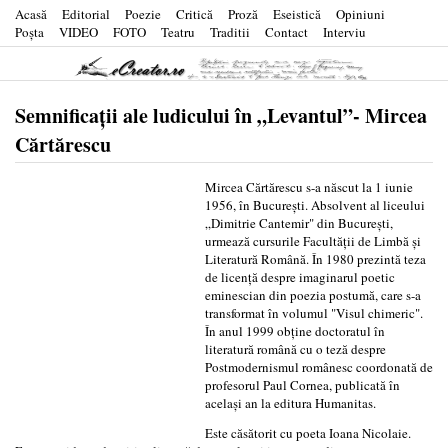
Acasă
Editorial
Poezie
Critică
Proză
Eseistică
Opiniuni
Poşta
VIDEO
FOTO
Teatru
Traditii
Contact
Interviu
Semnificații ale ludicului în „Levantul”- Mircea
Cărtărescu
Mircea Cărtărescu s-a născut la 1 iunie
1956, în București. Absolvent al liceului
„Dimitrie Cantemir" din București,
urmează cursurile Facultății de Limbă și
Literatură Română. În 1980 prezintă teza
de licență despre imaginarul poetic
eminescian din poezia postumă, care s-a
transformat în volumul "Visul chimeric".
În anul 1999 obține doctoratul în
literatură română cu o teză despre
Postmodernismul românesc coordonată de
profesorul Paul Cornea, publicată în
același an la editura Humanitas.
Este căsătorit cu poeta Ioana Nicolaie.