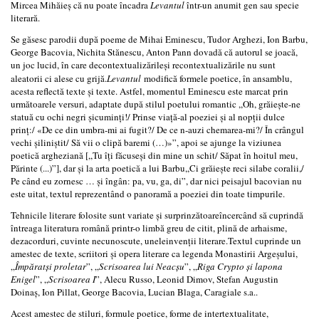
Mircea Mihăieș că nu poate încadra
Levantul
într-un anumit gen sau specie
literară.
Se găsesc parodii după poeme de Mihai Eminescu, Tudor Arghezi, Ion Barbu,
George Bacovia, Nichita Stănescu, Anton Pann dovadă că autorul se joacă,
un joc lucid, în care decontextualizărileși recontextualizările nu sunt
aleatorii ci alese cu grijă.
Levantul
modifică formele poetice, în ansamblu,
acesta reflectă texte și texte. Astfel, momentul Eminescu este marcat prin
următoarele versuri, adaptate după stilul poetului romantic ,,Oh, grăiește-ne
statuă cu ochi negri șicuminți!/ Prinse viață-al poeziei și al nopții dulce
prinț:/ «De ce din umbra-mi ai fugit?/ De ce n-auzi chemarea-mi?/ În crângul
vechi șiliniștit/ Să vii o clipă baremi (…)»”, apoi se ajunge la viziunea
poetică argheziană [,,Tu îți făcuseși din mine un schit/ Săpat în hoitul meu,
Părinte (...)”], dar și la arta poetică a lui Barbu,,Ci grăiește reci silabe coralii,/
Pe când eu zornesc … și îngân: pa, vu, ga, di”, dar nici peisajul bacovian nu
este uitat, textul reprezentând o panoramă a poeziei din toate timpurile.
Tehnicile literare folosite sunt variate și surprinzătoareîncercând să cuprindă
întreaga literatura română printr-o limbă greu de citit, plină de arhaisme,
dezacorduri, cuvinte necunoscute, uneleinvenții literare.Textul cuprinde un
amestec de texte, scriitori și opera literare ca legenda Monastirii Argeșului,
„
Împăratși proletar
”, „
Scrisoarea lui Neacșu
”, „
Riga Crypto și lapona
Enigel
”, „
Scrisoarea I
”, Alecu Russo, Leonid Dimov, Stefan Augustin
Doinaș, Ion Pillat, George Bacovia, Lucian Blaga, Caragiale s.a..
Acest amestec de stiluri, formule poetice, forme de intertextualitate,