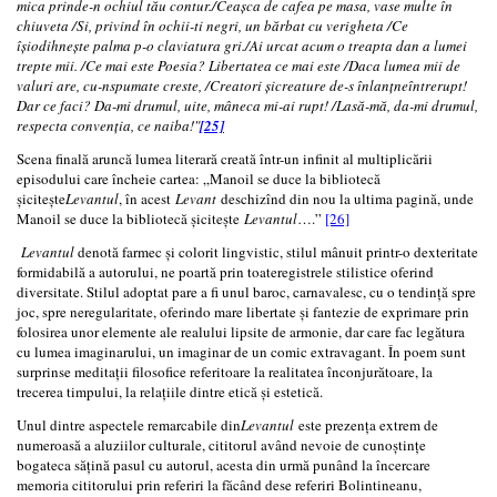
mica prinde-n ochiul tău contur./Ceașca de cafea pe masa, vase multe în
chiuveta /Si, privind în ochii-ti negri, un bărbat cu verigheta /Ce
îșiodihnește palma p-o claviatura gri./Ai urcat acum o treapta dan a lumei
trepte mii. /Ce mai este Poesia? Libertatea ce mai este /Daca lumea mii de
valuri are, cu-nspumate creste, /Creatori șicreature de-s înlanțneîntrerupt!
Dar ce faci? Da-mi drumul, uite, mâneca mi-ai rupt! /Lasă-mă, da-mi drumul,
respecta convenția, ce naiba!"
[25]
Scena finală aruncă lumea literară creată într-un infinit al multiplicării
episodului care încheie cartea: „Manoil se duce la bibliotecă
șicitește
Levantul
, în acest
Levant
deschizînd din nou la ultima pagină, unde
Manoil se duce la bibliotecă șicitește
Levantul
….”
[26]
Levantul
denotă farmec și colorit lingvistic, stilul mânuit printr-o dexteritate
formidabilă a autorului, ne poartă prin toateregistrele stilistice oferind
diversitate. Stilul adoptat pare a fi unul baroc, carnavalesc, cu o tendință spre
joc, spre neregularitate, oferindo mare libertate și fantezie de exprimare prin
folosirea unor elemente ale realului lipsite de armonie, dar care fac legătura
cu lumea imaginarului, un imaginar de un comic extravagant. În poem sunt
surprinse meditații filosofice referitoare la realitatea înconjurătoare, la
trecerea timpului, la relațiile dintre etică și estetică.
Unul dintre aspectele remarcabile din
Levantul
este prezența extrem de
numeroasă a aluziilor culturale, cititorul având nevoie de cunoștințe
bogateca sățină pasul cu autorul, acesta din urmă punând la încercare
memoria cititorului prin referiri la făcând dese referiri Bolintineanu,