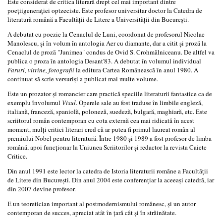
Este considerat de critica literară drept cel mai important dintre
poețiigenerației optzeciste. Este profesor universitar doctor la Catedra de
literatură română a Facultății de Litere a Universității din București.
A debutat cu poezie la Cenaclul de Luni, coordonat de profesorul Nicolae
Manolescu, și în volum în antologia Aer cu diamante, dar a citit și proză la
Cenaclul de proză "Junimea" condus de Ovid S. Crohmălniceanu. De altfel va
publica o proza în antologia Desant'83. A debutat în volumul individual
Faruri, vitrine, fotografii
la editura Cartea Românească în anul 1980. A
continuat să scrie versuriși a publicat mai multe volume.
Este un prozator și romancier care practică speciile literaturii fantastice ca de
exemplu învolumul
Visul
. Operele sale au fost traduse în limbile engleză,
italiană, franceză, spaniolă, poloneză, suedeză, bulgară, maghiară, etc. Este
scriitorul român contemporan cu cota externă cea mai ridicată în acest
moment, mulți critici literari cred că ar putea fi primul laureat român al
premiului Nobel pentru literatură. Între 1980 și 1989 a fost profesor de limba
română, apoi funcționar la Uniunea Scriitorilor și redactor la revista Caiete
Critice.
Din anul 1991 este lector la catedra de Istoria literaturii române a Facultății
de Litere din București. Din anul 2004 este conferențiar la aceeași catedră, iar
din 2007 devine profesor.
E un teoretician important al postmodernismului românesc, și un autor
contemporan de succes, apreciat atât în țară cât și în străinătate.