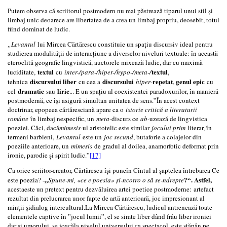
Putem observa că scriitorul postmodern nu mai păstrează tiparul unui stil și
limbaj unic deoarece are libertatea de a crea un limbaj propriu, deosebit, totul
fiind dominat de ludic.
„Levantul
lui Mircea Cărtărescu constituie un spațiu discursiv ideal pentru
studierea modalității de interacțiune a diverselor niveluri textuale: în această
eteroclită geografie lingvistică, auctorele mixează ludic, dar cu maximă
textul
textul
luciditate,
cu
inter-/para-/hiper-/hypo-/meta-/
,
discursului liber
discursului
repetat
genul epic
tehnica
cu cea a
hiper
-
,
cu
dramatic
liric
cel
sau
... E un spațiu al coexistentei paradoxurilor, în manieră
postmodernă, ce își asigură simultan unitatea de sens.”În acest context
doctrinar, epopeea cărtăresciană apare ca o
istorie critică a literaturii
române
în limbaj nespecific, un
meta
-discurs ce
ab
-uzează de lingvistica
poeziei. Căci, dacă
mimesis
-ul aristotelic este similar
jocului prim
literar, în
termeni barbieni,
Levantul
este un
joc secund
, butaforie a colajelor din
poeziile anterioare, un
mimesis
de gradul al doilea, anamorfotic deformat prin
ironie, parodie și spirit ludic.”
[17]
Ca orice scriitor-creator, Cărtărescu își puneîn Cîntul al șaptelea întrebarea Ce
„
?“. Astfel,
este poezia? -
Spune-mi, «ce e poesia» și-ncotro o să se-ndrepte
acestaeste un pretext pentru dezvăluirea artei poetice postmoderne: artefact
rezultat din prelucrarea unor fapte de artă anterioară, joc impresionant al
minții șidialog intercultural.La Mircea Cărtărescu, ludicul antrenează toate
elementele captive în ”jocul lumii”, el se simte liber dând frâu liber ironiei
dar și umorului, se joacăla nivelul universului ca spectacol, este stăpân pe