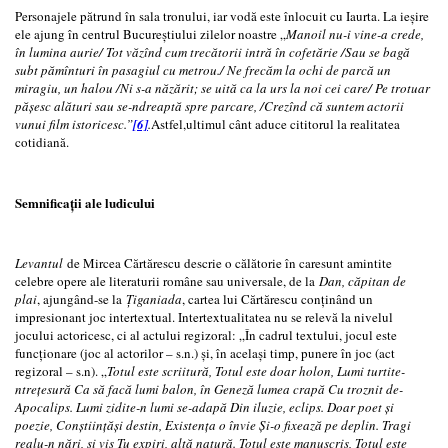
Personajele pătrund în sala tronului, iar vodă este înlocuit cu Iaurta. La ieșire
ele ajung în centrul Bucureștiului zilelor noastre „
Manoil nu-i vine-a crede,
în lumina aurie/ Tot văzînd cum trecătorii intră în cofetărie /Sau se bagă
subt pămînturi în pasagiul cu metrou./ Ne frecăm la ochi de parcă un
miragiu, un halou /Ni s-a năzărit; se uită ca la urs la noi cei care/ Pe trotuar
păşesc alături sau se-ndreaptă spre parcare, /Crezînd că suntem actorii
vunui film istoricesc.”
[6]
.
Astfel,ultimul cânt aduce cititorul la realitatea
cotidiană.
Semnificații ale ludicului
Levantul
de Mircea Cărtărescu descrie o călătorie în caresunt amintite
celebre opere ale literaturii române sau universale, de la
Dan, căpitan de
plai
, ajungând-se la
Țiganiada
, cartea lui Cărtărescu conținând un
impresionant joc intertextual. Intertextualitatea nu se relevă la nivelul
jocului actoricesc, ci al actului regizoral: „În cadrul textului, jocul este
funcționare (joc al actorilor – s.n.) și, în același timp, punere în joc (act
regizoral – s.n). „
Totul este scriitură, Totul este doar holon, Lumi turtite-
ntreţesură Ca să facă lumi balon, în Geneză lumea crapă Cu troznit de-
Apocalips. Lumi zidite-n lumi se-adapă Din iluzie, eclips. Doar poet și
poezie, Conștiințăși destin, Existența o învie Și-o fixează pe deplin. Tragi
realu-n nări, și vis Tu expiri, altă natură. Totul este manuscris, Totul este