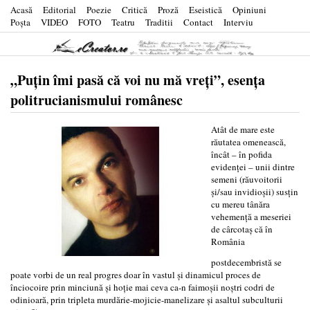
Acasă
Editorial
Poezie
Critică
Proză
Eseistică
Opiniuni
Poşta
VIDEO
FOTO
Teatru
Traditii
Contact
Interviu
„Puţin îmi pasă că voi nu mă vreţi”, esenţa
politrucianismului românesc
Atât de mare este
răutatea omenească,
încât – în pofida
evidenţei – unii dintre
semeni (răuvoitorii
şi/sau invidioşii) susţin
cu mereu tânăra
vehemenţă a meseriei
de cârcotaş că în
România
postdecembristă se
poate vorbi de un real progres doar în vastul şi dinamicul proces de
înciocoire prin minciună şi hoţie mai ceva ca-n faimoşii noştri codri de
odinioară, prin tripleta murdărie-mojicie-manelizare şi asaltul subculturii