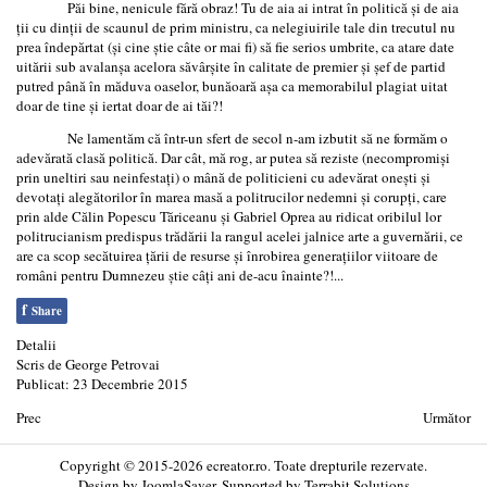
Păi bine, nenicule fără obraz! Tu de aia ai intrat în politică şi de aia
ţii cu dinţii de scaunul de prim ministru, ca nelegiuirile tale din trecutul nu
prea îndepărtat (şi cine ştie câte or mai fi) să fie serios umbrite, ca atare date
uitării sub avalanşa acelora săvârşite în calitate de premier şi şef de partid
putred până în măduva oaselor, bunăoară aşa ca memorabilul plagiat uitat
doar de tine şi iertat doar de ai tăi?!
Ne lamentăm că într-un sfert de secol n-am izbutit să ne formăm o
adevărată clasă politică. Dar cât, mă rog, ar putea să reziste (necompromişi
prin uneltiri sau neinfestaţi) o mână de politicieni cu adevărat oneşti şi
devotaţi alegătorilor în marea masă a politrucilor nedemni şi corupţi, care
prin alde Călin Popescu Tăriceanu şi Gabriel Oprea au ridicat oribilul lor
politrucianism predispus trădării la rangul acelei jalnice arte a guvernării, ce
are ca scop secătuirea ţării de resurse şi înrobirea generaţiilor viitoare de
români pentru Dumnezeu ştie câţi ani de-acu înainte?!...
f
Share
Detalii
Scris de
George Petrovai
Publicat: 23 Decembrie 2015
Prec
Următor
Copyright © 2015-2026 ecreator.ro. Toate drepturile rezervate.
Design by
JoomlaSaver
. Supported by
Terrabit Solutions