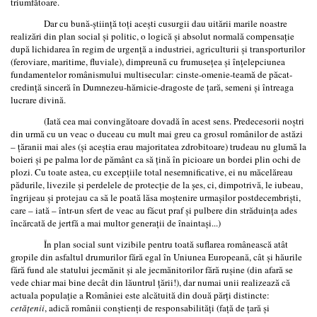
triumfătoare.
Dar cu bună-ştiinţă toţi aceşti cusurgii dau uitării marile noastre
realizări din plan social şi politic, o logică şi absolut normală compensaţie
după lichidarea în regim de urgenţă a industriei, agriculturii şi transporturilor
(feroviare, maritime, fluviale), dimpreună cu frumuseţea şi înţelepciunea
fundamentelor românismului multisecular: cinste-omenie-teamă de păcat-
credinţă sinceră în Dumnezeu-hărnicie-dragoste de ţară, semeni şi întreaga
lucrare divină.
(Iată cea mai convingătoare dovadă în acest sens. Predecesorii noştri
din urmă cu un veac o duceau cu mult mai greu ca grosul românilor de astăzi
– ţăranii mai ales (şi aceştia erau majoritatea zdrobitoare) trudeau nu glumă la
boieri şi pe palma lor de pământ ca să ţină în picioare un bordei plin ochi de
plozi. Cu toate astea, cu excepţiile total nesemnificative, ei nu măcelăreau
pădurile, livezile şi perdelele de protecţie de la şes, ci, dimpotrivă, le iubeau,
îngrijeau şi protejau ca să le poată lăsa moştenire urmaşilor postdecembrişti,
care – iată – într-un sfert de veac au făcut praf şi pulbere din străduinţa ades
încărcată de jertfă a mai multor generaţii de înaintaşi...)
În plan social sunt vizibile pentru toată suflarea românească atât
gropile din asfaltul drumurilor fără egal în Uniunea Europeană, cât şi hăurile
fără fund ale statului jecmănit şi ale jecmănitorilor fără ruşine (din afară se
vede chiar mai bine decât din lăuntrul ţării!), dar numai unii realizează că
actuala populaţie a României este alcătuită din două părţi distincte:
cetăţenii
, adică românii conştienţi de responsabilităţi (faţă de ţară şi