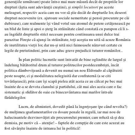
generaţiile următoare) poate într-o mai mare măsură decât de propriile lor
drepturi (ăştia sunt adevăraţii creştini), şi
simplii locuitori
pe aceste
meleaguri, respectiv aceia care nu vor să ştie decât de drepturile lor, deseori
drepturi necuvenite (ex. ajutoare sociale nemeritate şi pensii procurate pe căi
dubioase), care realmente îşi vând votul sau atomul de putere cetăţenească pe
un blid de linte şi apoi o şterg în străinătate când constată cu parapon că li s-
au îngrădit drepturile strict necesare pentru continuarea unui dulce trai
parazitar. Fireşte că ajunşi în străinătate, toţi aceştia nu uită să acuze România
de inutilitatea vieţii lor, dar nu-şi uită nici faimoasele năravuri certate cu
legile de pretutindeni, prin care aduc grave prejudicii tuturor românilor...
În plan politic lucrurile sunt într-atât de bine oglindite de largul şi
îndelung bătătoritul drum al tuturor politrucilor postdecembrişti, încât
politica dâmboviţeană a devenit nu numai un nou Eldorado al căpătuirii
peste noapte, ci şi modalitatea nelegiuită dar confraternă (a se citi
tovărăşească), prin care îşi scapă pielea atât aceia ce au călcat pe bec mai
înainte de-a se devota clanului şi partidului, cât mai ales aceia care o fac
sistematic şi sfidător de oaie cu binecuvântarea mai marilor într-ale
fărădelegilor.
Lucru, de altminteri, dovedit până la îngreţoşare (pe când revolta?)
de mulţimea şparlamentarilor cu dosare penale în regulă, iar mai nou de
halucinantele dezvinovăţiri ale procurorului premier, care refuză să-şi dea
demisia, pe motiv că – atenţie! – faptele de corupţie de care este acuzat au
fost săvârşite înainte de intrarea lui în politică!