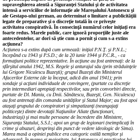
supraveghierea atentă a Siguranţei Statului şi de activitatea
intensă a serviciilor de informaţie ale Mareşalului Antonescu şi
ale Gestapo-ului german, au determinat o limitare a publicităţiii
legate de preparative şi o discreţie totală în ce priveşte
activitatea conspirativă. În consecinţă numărul celor iniţiaţi era
foarte redus. Marele public, care ignoră proporţiile juste ale
antecedentelor, ar dori să ştie cum a pornit şi cum s-a extins
acţiunea?
Acţiunea s-a extins după cum urmează: iniţial P.N.Ţ. şi P.N.L.;
începând cu 1943 şi P.S.D.; de la 20 iunie 1944 şi P.C.R., - ca
formaţiuni politice reprezentative. În acţiune au fost antrenaţi: de la
sfârşitul anului 1942, M.S. Regele şi anturajul său (prin străduinţele
lui Grigore Niculescu Buzeşti); grupul Buzeşti din Ministerul
Afacerilor Externe (de la început, adică din anul 1941); prin
sondaje şi acţiuni individuale de convingere, (purtate cu discreţie
prin intermediari apropiaţi respectivilor, sau prin convorbiri directe,
purtate de Dl. Maniu, cu Dnii. Sănătescu, Buzeşti, Gen. Niculescu)
au fost antrenaţi din comanda unităţilor şi Statul Major; au fost apoi
ataşaţi grupului de conspiratori şi simpatizanţi (neangajaţi
politiceşte) dintre devotaţii Naţiunilor Aliate (funcţionari,
industriaşi) şi mai multe persoane de încredere din Ministere,
Siguranţa Statului, S.S.I.; apoi un grup de legionari (neimplicaţi în
crime şi abuzuri, desprinşi din punct de vedere ideologic de Sima).
Marea masă a opiniei publice era categoric ostilă nemţilor şi
adversară, în marea ei majoritate, lui Antonescu şi practicelor lui.