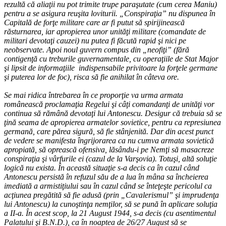
rezultă că aliaţii nu pot trimite trupe paraşutate (cum cerea Maniu)
pentru a se asigura reuşita loviturii. „Conspiraţia” nu dispunea în
Capitală de forţe militare care ar fi putut să spirijinească
răsturnarea, iar apropierea unor unităţi militare (comandate de
militari devotaţi cauzei) nu putea fi făcută rapid şi nici pe
neobservate. Apoi noul guvern compus din „neofiţi” (fără
contigenţă cu treburile guvernamentale, cu operaţiile de Stat Major
şi lipsit de informaţiile indispensabile privitoare la forţele germane
şi puterea lor de foc), risca să fie anihilat în câteva ore.
Se mai ridica întrebarea în ce proporţie va urma armata
românească proclamaţia Regelui şi câţi comandanţi de unităţi vor
continua să rămână devotaţi lui Antonescu. Desigur că trebuia să se
ţină seama de apropierea armatelor sovietice, pentru ca represiunea
germană, care părea sigură, să fie stânjenită. Dar din acest punct
de vedere se manifesta îngrijorarea ca nu cumva armata sovietică
apropiată, să oprească ofensiva, lăsându-i pe Nemţi să masacreze
conspiraţia şi vârfurile ei (cazul de la Varşovia). Totuşi, altă soluţie
logică nu exista. În această situaţie s-a decis ca în cazul când
Antonescu persistă în refuzul său de a lua în mâna sa încheierea
imediată a armistiţiului sau în cazul când se înteţeşte pericolul ca
acţiunea pregătită să fie adusă (prin „Cavalerismul” şi imprudenţa
lui Antonescu) la cunoştinţa nemţilor, să se pună în aplicare soluţia
a II-a. În acest scop, la 21 August 1944, s-a decis (cu asentimentul
Palatului şi B.N.D.), ca în noaptea de 26/27 August să se