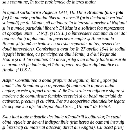
sau commune, în toate problemele de interes major.
În ajunul sărbătoririi Paştelui 1941, Dl. Dinu Brătianu
(n.r. - foto
jos)
în numele partidului liberal, a investit (prin declaraţie verbală
solemnă) pe dl. Maniu, să acţioneze în interesul superior al Naţiunii
şi în numele partidului liberal: Dl Maniu a solicitat (ca reprezentat
al opoziţiei unite – P.N.Ţ. şi P.N.L.) o întrevedere comună cu cei doi
reprezentanţi diplomatici ai guvernelor englez şi American la
Bucureşti (după ce tratase cu aceştia separate, în trei, respective
două întrevederi). Conferinţa a avut loc în 27 aprilie 1941 la sediul
legaţiei britanice, cu participarea dlui Maniu, a d-lui Reginald
Hoare şi a d-lui Gunther. Cu acest prilej s-au tability toate măsurile
ce urmau să fie luate după întreruperea relaţiilor diplomatice cu
Anglia şi U.S.A.
Astfel: Constituirea a două grupuri de legătură, între „opoziţia
unită” din România şi o reprezentaţă autorizată a guvernului
englez; aceste grupuri urmau să fie înzestrate cu mijloace sigure şi
moderne de comunicare (emisie-recepţie) şi cu bază materială de
activitate, precum şi cu cifru. Pentru acoperirea cheltuielilor legate
de acţiune s-a afectat disponibilul Soc. „Unirea” de Petrol.
S-au luat toate măsurile destinate reînodăriii legăturilor, în cazul
când reţelele ar deveni indisponibile (trimiterea de oameni instruiţi
şi înzestraţi cu material adecvat, direct din Anglia). Cu acest prilej