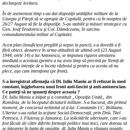
declanşeze lovitura.
În de asemeneai timp s-au dat dispoziţii unităţilor militare de la
Giurgiu şi Piteşti să se apropie de Capitală, pentru ca în noaptea de
26/27 August să fie la dispoziţie. S-au stabilit şi măsuri strategice cu
Gen. Iosif Teodorescu şi Col. Dămăceanu, în sarcina
comandamentului militar al Capitalei.
Acest plan (insuficient pregătit şi nepus la punct), s-a dovedit a fi
fără obiect, deoarece în urma atitudinii de ultimă oră (23 August
1944, orele 14) a lui Antonescu, se impunea riguros arestarea
imediată a acestuia (pentru a nu avea timp să prevină pe Nemţi de
eventuala intenţie de a înceta războiul şi pentru ca acesta să nu
plece, aşa cum intenţiona (pe front).
S-a înregistrat afirmaţia că Dl. Iuliu Maniu ar fi refuzat în mod
constant, înjghebarea unui front anti-fascist şi anti-antonescian.
Ce puteţi să ne spuneţi despre aceasta ?
Dl. Iuliu Maniu a iniţiat şi a constituit „Opoziţia Unită„ din
România, de la începutul dictaturii militare. S-a bucurat, din primul
moment, de concursul nelimitat al d-lui. Constantin I.C. Brătianu.
Ulterior s-au raliat la acţiune Social-Democraţii, prin Dnii. Titel
Petrescu, I. Fluieraş şi Jumanca. La solicitările ulterioare, care i-au
fost făcute de către diferite formaţii politice mai mici, care doreau să
se integreze în lupta de opoziţie, dl. Iuliu Maniu a răspuns negativ,