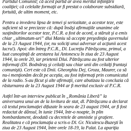
Partidul Comunist; că acest partid ar avea meritul înfiinţării
coaliţiei; că celelalte formaţii ar fi prestat o colaborare subsidiară,
fortuită, de ultim moment, etc.
Pentru a invedera lipsa de temei şi seriozitate, a acestor teze, este
suficient să se precizeze că: după însăşi afirmaţiile unanime ale
susţinătorilor acestor teze, P.C.R. a fost de acord, a stăruit şi a emis
chiar „ultimatum-uri” dlui Maniu să accepte preşedinţia guvernului
de la 23 August 1944, (or, nu soliciţi unui adversar al acţiunii acest
lucru!). Apoi: din întreg P.C.R., Dl. Lucreţiu Pătrăşcanu, primul, a
luat cunoştinţă de arestarea lui Antonescu în ziua de 23 August
1944, la orele 20, iar prietenii Dlui. Pătrăşcanu au fost ulterior
informaţi (Dl. Bodnăraş şi ceilalţi sau chiar unii din ceilalţi fruntaşi
comunişti). Cert este că Dnii. Gheorghiu Dej, Groza, Maurer, ca să
nu-i menţionăm decât pe aceştia, au fost informaţi prin comunicatul
de la radio. S-au făcut şi alte afirmaţii, care abutizau la concluzia că
răsturnarea de la 23 August 1944 ar fi meritul exclusiv al P.C.R.
Astfel într-un interview publicat în „România Liberă” la
aniversarea unui an de la lovitura de stat, dl. Pătrăşcanu a declarat
că textul proclamaţiei difuzate în seara de 23 august 1944, ar fi fost
redactat de dânsul, în iunie 1944, într-o noapte, în plin
bombardament, deodată cu decretele de amnistie şi graţiere.
Realitatea e că proclamaţia a scris-o Dl. Gr. Niculescu-Buzeşti în
ziua de 23 August 1944, între orele 18-19, la Palat. La apariţia