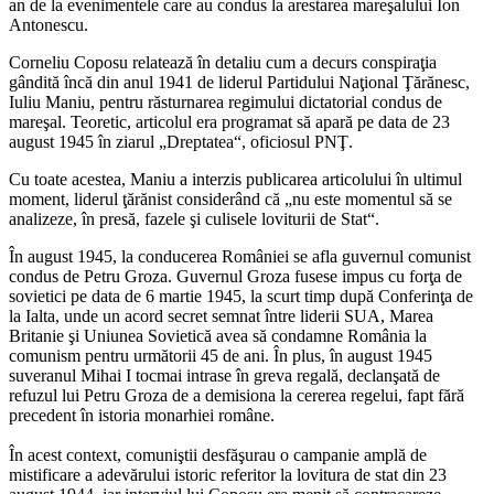
an de la evenimentele care au condus la arestarea mareşalului Ion
Antonescu.
Corneliu Coposu relatează în detaliu cum a decurs conspiraţia
gândită încă din anul 1941 de liderul Partidului Naţional Ţărănesc,
Iuliu Maniu, pentru răsturnarea regimului dictatorial condus de
mareşal. Teoretic, articolul era programat să apară pe data de 23
august 1945 în ziarul „Dreptatea“, oficiosul PNŢ.
Cu toate acestea, Maniu a interzis publicarea articolului în ultimul
moment, liderul ţărănist considerând că „nu este momentul să se
analizeze, în presă, fazele şi culisele loviturii de Stat“.
În august 1945, la conducerea României se afla guvernul comunist
condus de Petru Groza. Guvernul Groza fusese impus cu forţa de
sovietici pe data de 6 martie 1945, la scurt timp după Conferinţa de
la Ialta, unde un acord secret semnat între liderii SUA, Marea
Britanie şi Uniunea Sovietică avea să condamne România la
comunism pentru următorii 45 de ani. În plus, în august 1945
suveranul Mihai I tocmai intrase în greva regală, declanşată de
refuzul lui Petru Groza de a demisiona la cererea regelui, fapt fără
precedent în istoria monarhiei române.
În acest context, comuniştii desfăşurau o campanie amplă de
mistificare a adevărului istoric referitor la lovitura de stat din 23