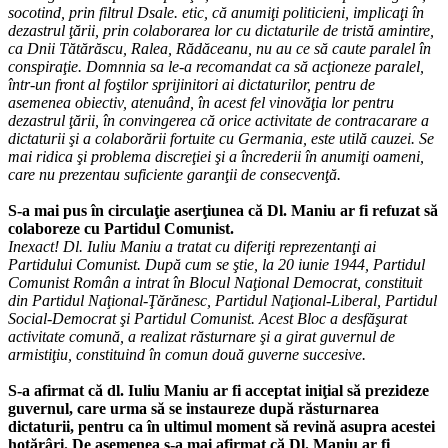
socotind, prin filtrul Dsale. etic, că anumiţi politicieni, implicaţi în
dezastrul ţării, prin colaborarea lor cu dictaturile de tristă amintire,
ca Dnii Tătărăscu, Ralea, Rădăceanu, nu au ce să caute paralel în
conspiraţie. Domnnia sa le-a recomandat ca să acţioneze paralel,
într-un front al foştilor sprijinitori ai dictaturilor, pentru de
asemenea obiectiv, atenuând, în acest fel vinovăţia lor pentru
dezastrul ţării, în convingerea că orice activitate de contracarare a
dictaturii şi a colaborării fortuite cu Germania, este utilă cauzei. Se
mai ridica şi problema discreţiei şi a încrederii în anumiţi oameni,
care nu prezentau suficiente garanţii de consecvenţă.
S-a mai pus în circulaţie aserţiunea că Dl. Maniu ar fi refuzat să
colaboreze cu Partidul Comunist.
Inexact! Dl. Iuliu Maniu a tratat cu diferiţi reprezentanţi ai
Partidului Comunist. După cum se ştie, la 20 iunie 1944, Partidul
Comunist Român a intrat în Blocul Naţional Democrat, constituit
din Partidul Naţional-Ţărănesc, Partidul Naţional-Liberal, Partidul
Social-Democrat şi Partidul Comunist. Acest Bloc a desfăşurat
activitate comună, a realizat răsturnare şi a girat guvernul de
armistiţiu, constituind în comun două guverne succesive.
S-a afirmat că dl. Iuliu Maniu ar fi acceptat iniţial să prezideze
guvernul, care urma să se instaureze după răsturnarea
dictaturii, pentru ca în ultimul moment să revină asupra acestei
hotărâri. De asemenea s-a mai afirmat că Dl. Maniu ar fi