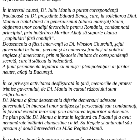
În interesul cauzei, Dl. Iuliu Maniu a purtat corespondenţă
fructuoasă cu Dl. preşedinte Eduard Beneş, care, la solicitarea Dlui.
Maniu a tratat direct cu generalisimul (atunci mareşal) Stalin,
obţinerea unor condiţii favorabile pentru România, condamnată
principial, prin hotărârea Marilor Aliaţi să suporte clauza
„capitulării fără condiţii”.
Deasemenia a făcut intervenţii la Dl. Winston Churchill, şeful
guvernului britanic, precum şi la numeroşi fruntaşi ai politicii
engleze şi americane, prin mijloacele limitate de corespondenţă
secretă, care îi stăteau la îndemână.
A ţinut permanentă legătură cu miniştri plenipotenţiari ai ţărilor
neutre, aflaţi la Bucureşti.
În ce priveşte activitatea desfăşurată în ţară, memoriile de protest
trimise guvernului, de Dl. Maniu în cursul războiului sunt
edificatoare.
Dl. Maniu a făcut deasemenia diferite demersuri adresate
guvernului, în interesul unor antifascişti persecutaţi sau condamnaţi,
în favorul evreilor terorizaţi prin aplicarea legiuirilor antisemite.
Pe plan politic Dl. Maniu a intrat în legătură cu Palatul şi a avut
nenumărate întâlniri clandestine cu M. Sa Regele şi anturajul său
precum şi două întrevederi cu M.Sa Regina Mamă.
În cadrul acţiunii întreprinse, şi anume în perspectiva aplicării