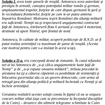
Soluţia I.
avea toate şansele de reuşită. Antonescu avea autoritate şi
prestigiu în armată; cunoştea potenţialul militar român şi german,
amplasamentul trupelor, forţelor de care dispun germanii în ţară şi
în vecinătatea frontierelor, forţele pe care le-ar putea antrena
împotriva României. Motivarea ieşirii României din alianţa militară
era suficientă: Nemţii nu-şi respectaseră angajamentul contractat
faţă de Antonescu, retrăseseră flota 6 aeriană şi corpul 4 motorizat,
destinate să apere Nistrul, spre frontul de nord.
Antonescu, în calitate de militar, acoperit politiceşte de B.N.D. ar fi
putut realiza armistiţiul cu maximum de şanse de reuşită. (Acesta
este motivul pentru care s-a insistat în acest scop).
Soluţia a II-a.
era concepută destul de romantic. În cazul refuzului
net al lui Antonescu de „a-şi călca angajamentele luate faţă de
Nemţi” şi de „a-şi expune onoarea militară”, trebuia procedat la
arestarea lui (şi a câtorva căpetenii cu posibilitate de rezistenţă) şi
înlocuirea guvernului său cu un guvern democratic, care urma să
retragă ţara din alianţa politică şi militară încheiată cu Nemţii şi să
încheie armistiţiul.
Greutatea realizării acestei soluţii consta în faptul că nu se asigura
concurs militar aliat (aşa cum se preconizase la începutul discuţiilor
de la Cairo) – deoarece din ultimele telegrame schimbate la Cairo