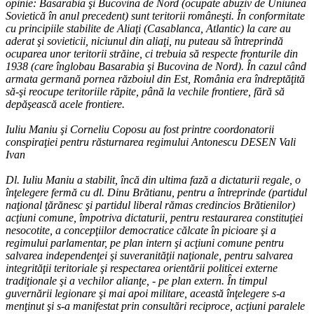
opinie: Basarabia şi Bucovina de Nord (ocupate abuziv de Uniunea
Sovietică în anul precedent) sunt teritorii româneşti. În conformitate
cu principiile stabilite de Aliaţi (Casablanca, Atlantic) la care au
aderat şi sovieticii, niciunul din aliaţi, nu puteau să întreprindă
ocuparea unor teritorii străine, ci trebuia să respecte fronturile din
1938 (care înglobau Basarabia şi Bucovina de Nord). În cazul când
armata germană pornea războiul din Est, România era îndreptăţită
să-şi reocupe teritoriile răpite, până la vechile frontiere, fără să
depăşească acele frontiere.
Iuliu Maniu şi Corneliu Coposu au fost printre coordonatorii
conspiraţiei pentru răsturnarea regimului Antonescu DESEN Vali
Ivan
Dl. Iuliu Maniu a stabilit, încă din ultima fază a dictaturii regale, o
înţelegere fermă cu dl. Dinu Brătianu, pentru a întreprinde (partidul
naţional ţărănesc şi partidul liberal rămas credincios Brătienilor)
acţiuni comune, împotriva dictaturii, pentru restaurarea constituţiei
nesocotite, a concepţiilor democratice călcate în picioare şi a
regimului parlamentar, pe plan intern şi acţiuni comune pentru
salvarea independenţei şi suveranităţii naţionale, pentru salvarea
integrităţii teritoriale şi respectarea orientării politicei externe
tradiţionale şi a vechilor alianţe, - pe plan extern. În timpul
guvernării legionare şi mai apoi militare, această înţelegere s-a
menţinut şi s-a manifestat prin consultări reciproce, acţiuni paralele