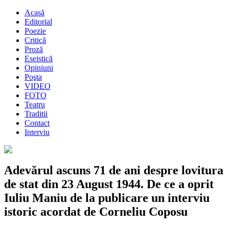
Acasă
Editorial
Poezie
Critică
Proză
Eseistică
Opiniuni
Poşta
VIDEO
FOTO
Teatru
Traditii
Contact
Interviu
Adevărul ascuns 71 de ani despre lovitura
de stat din 23 August 1944. De ce a oprit
Iuliu Maniu de la publicare un interviu
istoric acordat de Corneliu Coposu