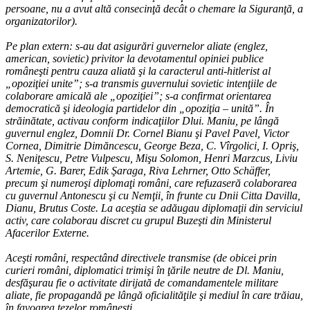
persoane, nu a avut altă consecinţă decât o chemare la Siguranţă, a
organizatorilor).
Pe plan extern: s-au dat asigurări guvernelor aliate (englez,
american, sovietic) privitor la devotamentul opiniei publice
româneşti pentru cauza aliată şi la caracterul anti-hitlerist al
„opoziţiei unite”; s-a transmis guvernului sovietic intenţiile de
colaborare amicală ale „opoziţiei”; s-a confirmat orientarea
democratică şi ideologia partidelor din „opoziţia – unită”. În
străinătate, activau conform indicaţiilor Dlui. Maniu, pe lângă
guvernul englez, Domnii Dr. Cornel Bianu şi Pavel Pavel, Victor
Cornea, Dimitrie Dimăncescu, George Beza, C. Vîrgolici, I. Opriş,
S. Neniţescu, Petre Vulpescu, Mişu Solomon, Henri Marzcus, Liviu
Artemie, G. Barer, Edik Şaraga, Riva Lehrner, Otto Schäffer,
precum şi numeroşi diplomaţi români, care refuzaseră colaborarea
cu guvernul Antonescu şi cu Nemţii, în frunte cu Dnii Citta Davilla,
Dianu, Brutus Coste. La aceştia se adăugau diplomaţii din serviciul
activ, care colaborau discret cu grupul Buzeşti din Ministerul
Afacerilor Externe.
Aceşti români, respectând directivele transmise (de obicei prin
curieri români, diplomatici trimişi în ţările neutre de Dl. Maniu,
desfăşurau fie o activitate dirijată de comandamentele militare
aliate, fie propagandă pe lângă oficialităţile şi mediul în care trăiau,
în favoarea tezelor româneşti.