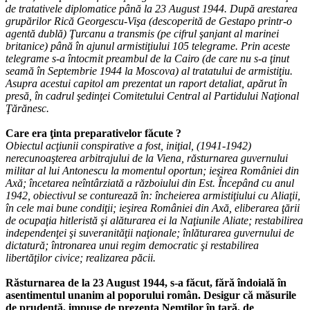
de tratativele diplomatice până la 23 August 1944. După arestarea
grupărilor Rică Georgescu-Vişa (descoperită de Gestapo printr-o
agentă dublă) Ţurcanu a transmis (pe cifrul şanjant al marinei
britanice) până în ajunul armistiţiului 105 telegrame. Prin aceste
telegrame s-a întocmit preambul de la Cairo (de care nu s-a ţinut
seamă în Septembrie 1944 la Moscova) al tratatului de armistiţiu.
Asupra acestui capitol am prezentat un raport detaliat, apărut în
presă, în cadrul şedinţei Comitetului Central al Partidului Naţional
Ţărănesc.
Care era ţinta preparativelor făcute ?
Obiectul acţiunii conspirative a fost, iniţial, (1941-1942)
nerecunoaşterea arbitrajului de la Viena, răsturnarea guvernului
militar al lui Antonescu la momentul oportun; ieşirea României din
Axă; încetarea neîntârziată a războiului din Est. Începând cu anul
1942, obiectivul se conturează în: încheierea armistiţiului cu Aliaţii,
în cele mai bune condiţii; ieşirea României din Axă, eliberarea ţării
de ocupaţia hitleristă şi alăturarea ei la Naţiunile Aliate; restabilirea
independenţei şi suveranităţii naţionale; înlăturarea guvernului de
dictatură; întronarea unui regim democratic şi restabilirea
libertăţilor civice; realizarea păcii.
Răsturnarea de la 23 August 1944, s-a făcut, fără îndoială în
asentimentul unanim al poporului român. Desigur că măsurile
de prudenţă, impuse de prezenţa Nemţilor în ţară, de