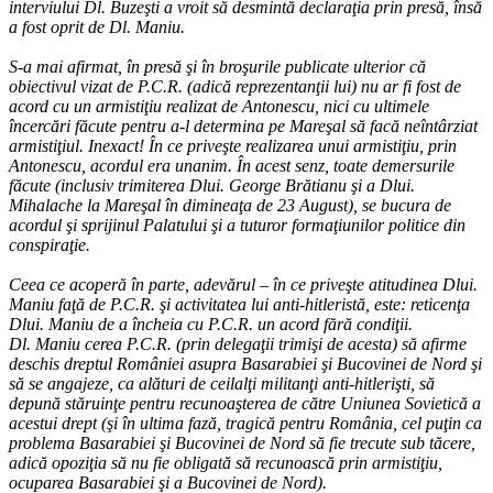
interviului Dl. Buzeşti a vroit să desmintă declaraţia prin presă, însă
a fost oprit de Dl. Maniu.
S-a mai afirmat, în presă şi în broşurile publicate ulterior că
obiectivul vizat de P.C.R. (adică reprezentanţii lui) nu ar fi fost de
acord cu un armistiţiu realizat de Antonescu, nici cu ultimele
încercări făcute pentru a-l determina pe Mareşal să facă neîntârziat
armistiţiul. Inexact! În ce priveşte realizarea unui armistiţiu, prin
Antonescu, acordul era unanim. În acest senz, toate demersurile
făcute (inclusiv trimiterea Dlui. George Brătianu şi a Dlui.
Mihalache la Mareşal în dimineaţa de 23 August), se bucura de
acordul şi sprijinul Palatului şi a tuturor formaţiunilor politice din
conspiraţie.
Ceea ce acoperă în parte, adevărul – în ce priveşte atitudinea Dlui.
Maniu faţă de P.C.R. şi activitatea lui anti-hitleristă, este: reticenţa
Dlui. Maniu de a încheia cu P.C.R. un acord fără condiţii.
Dl. Maniu cerea P.C.R. (prin delegaţii trimişi de acesta) să afirme
deschis dreptul României asupra Basarabiei şi Bucovinei de Nord şi
să se angajeze, ca alături de ceilalţi militanţi anti-hitlerişti, să
depună stăruinţe pentru recunoaşterea de către Uniunea Sovietică a
acestui drept (şi în ultima fază, tragică pentru România, cel puţin ca
problema Basarabiei şi Bucovinei de Nord să fie trecute sub tăcere,
adică opoziţia să nu fie obligată să recunoască prin armistiţiu,
ocuparea Basarabiei şi a Bucovinei de Nord).