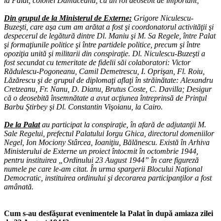
la Palat, colonel Dămăceanu, cu un rol deosebit de important;
Din grupul de la Ministerul de Externe:
Grigore Niculescu-
Buzeşti, care aşa cum am arătat a fost şi coordonatorul activităţii şi
despecerul de legătură dintre Dl. Maniu şi M. Sa Regele, între Palat
şi formaţiunile politice şi între partidele politice, precum şi între
opoziţia unită şi militarii din conspiraţie. Dl. Niculescu-Buzeşti a
fost secundat cu temeritate de fidelii săi colaboratori: Victor
Rădulescu-Pogoneanu, Camil Demetrescu, I. Oprişan, Fl. Roiu,
Lăzărescu şi de grupul de diplomaţi aflaţi în străinătate: Alexandru
Cretzeanu, Fr. Nanu, D. Dianu, Brutus Coste, C. Davilla; Desigur
că o deosebită însemnătate a avut acţiunea întreprinsă de Prinţul
Barbu Ştirbey şi Dl. Constantin Vişoianu, la Cairo.
De la Palat
au participat la conspiraţie, în afară de adjutanţii M.
Sale Regelui, prefectul Palatului Iorgu Ghica, directorul domeniilor
Negel, Ion Mociony Stârcea, Ioaniţiu, Bălănescu. Există în Arhiva
Ministerului de Externe un proiect întocmit în octombrie 1944,
pentru instituirea „Ordinului 23 August 1944” în care figureză
numele pe care le-am citat. În urma spargerii Blocului Naţional
Democratic, instituirea ordinului şi decorarea participanţilor a fost
amânată.
Cum s-au desfăşurat evenimentele la Palat în după amiaza zilei