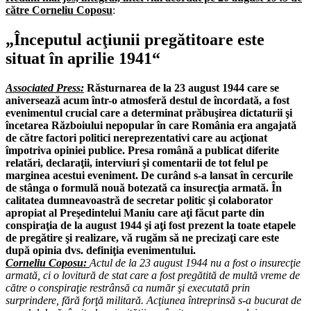
către Corneliu Coposu
:
„Începutul acţiunii pregătitoare este
situat în aprilie 1941“
Associated Press:
Răsturnarea de la 23 august 1944 care se
aniversează acum într-o atmosferă destul de încordată, a fost
evenimentul crucial care a determinat prăbuşirea dictaturii şi
încetarea Războiului nepopular în care România era angajată
de către factori politici nereprezentativi care au acţionat
împotriva opiniei publice. Presa română a publicat diferite
relatări, declaraţii, interviuri şi comentarii de tot felul pe
marginea acestui eveniment. De curând s-a lansat în cercurile
de stânga o formulă nouă botezată ca insurecţia armată. În
calitatea dumneavoastră de secretar politic şi colaborator
apropiat al Preşedintelui Maniu care aţi făcut parte din
conspiraţia de la august 1944 şi aţi fost prezent la toate etapele
de pregătire şi realizare, vă rugăm să ne precizaţi care este
după opinia dvs. definiţia evenimentului.
Corneliu Coposu:
Actul de la 23 august 1944 nu a fost o insurecţie
armată, ci o lovitură de stat care a fost pregătită de multă vreme de
către o conspiraţie restrânsă ca număr şi executată prin
surprindere, fără forţă militară. Acţiunea întreprinsă s-a bucurat de