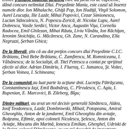
dând concurs nelimitat Dlui. Preşedinte Maniu, este cazul să înserez
numele dlor. Ion Mihalache, Ghiţă Pop, Ion Hudiţă, Virgil Solomon,
Aurel Leucuţia, Ilie Lazăr, Mihai Popovici, Cezar Simionescu,
Lucian Stănculescu, N. Popescu-Zorică, dr. Nicolae Lupu, Aurel
Dobrescu, Vasile Serdici, Victor Anca, Augustin Vişa, Corneliu
Radocea, Emil Ghilezan, Mihai Răutu, Liviu Vânătu, Ion Răchiţan,
Ieronim Stoichiţia, G. Măcărescu, Gh. Zane, N. Carandino, Ella
Negruzzi, Şerban Ghica;
De la liberali
, ştiu că au dat preţios concurs dlui Preşedinte C.I.C.
Brătianu, Dnii Bebe Brătianu, C. Zamfirescu, M. Romniceanu, I.
Vâlsănescu; de la Socialişti, dl. Titel Petrescu a contat pe sprijinul
efectiv al dlor. Adrian Dimitriu, I. Flueraş, C. Jumanca, Şt. Voitec,
Şerban Voinea, I. Schineanu;
De la comunişti
au luat parte la acţiune dnii. Lucreţiu Pătrăşcanu,
Constantinescu Iaşi, Emil Bodnăraş, C. Pîrvulescu, C. Agiu, I.
Rupenian, E. Marcovici, B. Zileberg, Bîgu;
Dintre militari
, au avut un rol decisiv generalii Sănătescu, Aldea,
Iosif Teodorescu, Lazăr, Dombrowski, Mihail, Potopeanu, Amiral
Gheorghiu, Anton de la jandarmi, Emil Gheorghiu din aviaţie,
Boiţeanu, Eftimie, apoi coloneii Niculescu, Şelescu, Anton din
Aviaţie, Mocanu din Marină, Ionescu Emilian, Gherghel, Udriski de