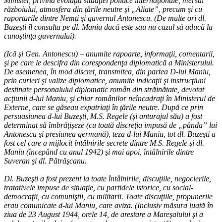
Minister, privind evoluţia situaţiei politice internaţionale, mersul
războiului, atmosfera din ţările neutre şi „Aliate”, precum şi cu
raporturile dintre Nemţi şi guvernul Antonescu. (De multe ori dl.
Buzeşti îl consulta pe dl. Maniu dacă este sau nu cazul să aducă la
cunoştinţa guvernului).
(Ică şi Gen. Antonescu) – anumite rapoarte, informaţii, comentarii,
şi pe care le descifra din corespondenţa diplomatică a Ministerului.
De asemenea, în mod discret, transmitea, din partea D-lui Maniu,
prin curieri şi valize diplomatice, anumite indicaţii şi instrucţiuni
destinate personalului diplomatic român din străinătate, devotat
acţiunii d-lui Maniu, şi chiar românilor neîncadraţi în Ministerul de
Externe, care se găseau expatriaţi în ţările neutre. După ce prin
persuasiunea d-lui Buzeşti, M.S. Regele (şi anturajul său) a fost
determinat să îmbrăţişeze (cu toată discreţia impusă de „pânda” lui
Antonescu şi presiunea germană), teza d-lui Maniu, tot dl. Buzeşti a
fost cel care a mijlocit întâlnirile secrete dintre M.S. Regele şi dl.
Maniu (începând cu anul 1942) şi mai apoi, întâlnirile dintre
Suveran şi dl. Pătrăşcanu.
Dl. Buzeşti a fost prezent la toate întâlnirile, discuţiile, negocierile,
tratativele impuse de situaţie, cu partidele istorice, cu social-
democraţii, cu comuniştii, cu militarii. Toate discuţiile, propunerile
erau comunicate d-lui Maniu, care aviza. (Inclusiv măsura luată în
ziua de 23 August 1944, orele 14, de arestare a Mareşalului şi a