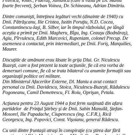
Petrescu, Voitec, Flueraş, Jumanca (care îl vizita pe Dl. Maniu
foarte frecvent), Şerban Voinea, Dr. Schineanu, Adrian Dimitriu.
Dintre comunişti, întreţinea legături vechi (dinainte de 1940) cu
Dnii. Pătrăşcanu, Ilie Cristea, Iustin Poruţiu, N.D. Cocea,
Constantinescu-Iaşi, B. Silber, iar în timpul războiului, pe lângă
aceştia a primit pe Dnii. Magheru, Bîgu, Ing. Ceauşu (Bodnăraş),
Agiu, Pîrvulescu, Edith Marcovici, Rupeniam, colonel Precup. De
asemenea a contactat, prin intermediari, pe Dnii. Foriş, Marquilies,
Maurer.
Discuţiile de amănunt erau lăsate în grija Dlui. Gr. Niculescu
Buzeşti, care a fost prezent la toate acţiunile, fie că era vorba de
demersuri comune, fie că se trata bilateral cu anumite formaţiii sau
organizaţii politice ori militare.
Din Ministerul Afacerilor Externe, Dl. Maniu a avut contact
personal cu Dnii. Davidescu, Stoica, Niculescu-Buzeşti, Rădulescu
Pogoneanu, Camil Demetrescu, Fl. Roiu, Oprişan, Petala.
Acţiunea pentru 23 August 1944 a fost ferm susţinută din afara
partidelor de Prinţul Ştirbey şi de Dnii. Sabin Manuilă, Ştefan-
Mosorel, Ilie Papadache, Ciupercescu (ing. C.F.R.), Rică
Georgescu, Ing. Popovici, Const. Vişoianu, general Rădescu.
Cu unii dintre fruntaşii atraşi în conspiraţie (cu ştirea dar fără