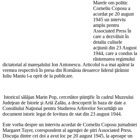
Marele om politic
Corneliu Coposu a
acordat pe 20 august
1945 un interviu
amplu pentru
Associated Press în
care a dezvăluit în
detaliu culisele
acţiunii din 23 August
1944, care a condus la
răsturnarea regimului
dictatorial al mareşalului Ion Antonescu. Articolul n-a mai apărut la
vremea respectivă în presa din România deoarece liderul ţărănist
Iuliu Maniu l-a oprit de la publicare.
Istoricul sălăjan Marin Pop, cercetător ştiinţific în cadrul Muzeului
Judeţean de Istorie şi Artă Zalău, a descoperit în baza de date a
Consiliului Naţional pentru Studierea Arhivelor Securităţii un
document istoric legat de lovitura de stat din 23 august 1944.
Este vorba despre un interviu acordat de Corneliu Coposu jurnalistei
Margaret Tayer, corespondent al agenţiei de ştiri Associated Press.
Discuţia dintre cei doi a avut loc pe 20 august 1945, la aproape un