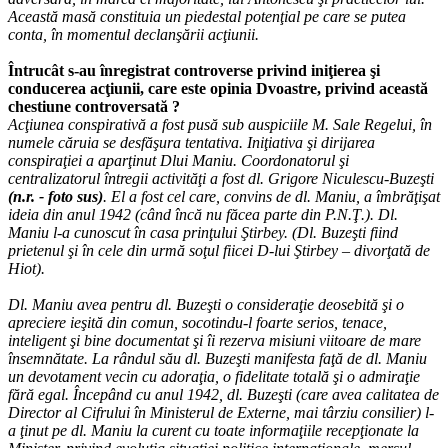
Această masă constituia un piedestal potenţial pe care se putea
conta, în momentul declanşării acţiunii.
Întrucât s-au înregistrat controverse privind iniţierea şi
conducerea acţiunii, care este opinia Dvoastre, privind această
chestiune controversată ?
Acţiunea conspirativă a fost pusă sub auspiciile M. Sale Regelui, în
numele căruia se desfăşura tentativa. Iniţiativa şi dirijarea
conspiraţiei a aparţinut Dlui Maniu. Coordonatorul şi
centralizatorul întregii activităţi a fost dl. Grigore Niculescu-Buzeşti
(n.r. - foto sus)
. El a fost cel care, convins de dl. Maniu, a îmbrăţişat
ideia din anul 1942 (când încă nu făcea parte din P.N.Ţ.). Dl.
Maniu l-a cunoscut în casa prinţului Ştirbey. (Dl. Buzeşti fiind
prietenul şi în cele din urmă soţul fiicei D-lui Ştirbey – divorţată de
Hiot).
Dl. Maniu avea pentru dl. Buzeşti o consideraţie deosebită şi o
apreciere ieşită din comun, socotindu-l foarte serios, tenace,
inteligent şi bine documentat şi îi rezerva misiuni viitoare de mare
însemnătate. La rândul său dl. Buzeşti manifesta faţă de dl. Maniu
un devotament vecin cu adoraţia, o fidelitate totală şi o admiraţie
fără egal. Începând cu anul 1942, dl. Buzeşti (care avea calitatea de
Director al Cifrului în Ministerul de Externe, mai târziu consilier) l-
a ţinut pe dl. Maniu la curent cu toate informaţiile recepţionate la