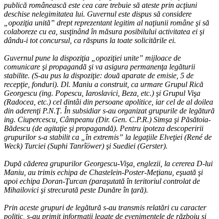
publică românească este cea care trebuie să ateste prin acţiuni
deschise nelegimitatea lui. Guvernul este dispus să considere
„opoziţia unită” drept reprezentant legitim al naţiunii române şi să
colaboreze cu ea, susţinând în măsura posibilului activitatea ei şi
dându-i tot concursul, ca răspuns la toate solicitările ei.
Guvernul pune la dispoziţia „opoziţiei unite” mijloace de
comunicare şi propagandă şi va asigura permanenţa legăturii
stabilite. (S-au pus la dispoziţie: două aparate de emisie, 5 de
recepţie, fonduri). Dl. Maniu a construit, ca urmare Grupul Rică
Georgescu (ing. Popescu, Iaroslavici, Beza, etc.) şi Grupul Vişa
(Radocea, etc.) cel dintâi din persoane apolitice, iar cel de al doilea
din aderenţi P.N.Ţ. În subsidiar s-au organizat grupurile de legătură
ing. Ciupercescu, Câmpeanu (Dir. Gen. C.P.R.) Simşa şi Păsătoia-
Bădescu (de agitaţie şi propagandă). Pentru ipoteza descoperirii
grupurilor s-a stabilit ca „în extremis” la legaţiile Elveţiei (René de
Weck) Turciei (Suphi Tanrîöwer) şi Suediei (Gerster).
După căderea grupurilor Georgescu-Vişa, englezii, la cererea D-lui
Maniu, au trimis echipa de Chastelein-Poster-Meţianu, eşuată şi
apoi echipa Doran-Ţurcan (paraşutată în teritoriul controlat de
Mihailovici şi strecurată peste Dunăre în ţară).
Prin aceste grupuri de legătură s-au transmis relatări cu caracter
politic, s-au primit informaţii legate de evenimentele de războiu şi