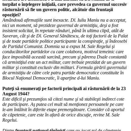
torpilat o înţelegere iniţială, care prevedea ca guvernul succesiv
răsturnării să fie un guvern politic, alcătuir din fruntaşii
opoziţiei?
Amândouă afirmaţiile sunt inexacte. Dl. Iuliu Maniu nu a acceptat,
nici un moment, să prezideze guvernul de armistiţiu, deşi a fost
insistent solicitat, în repetate rânduri, până în ultima clipă, atât de
Suveran, cât şi de Dl. General Sănătescu, de toţi factorii de la Palat
şi de toate partidele politice participante la conspiraţie, şi îndeosebi
de Partidul Comunist. Domnia sa a expus M. Sale Regelui şi
conducătorilor partidelor cu care colabora, motivul temeinic care
face imposibilă această sarcină, precum şi părerea Dsale constantă
că armistiţiul este un act militar, care trebuie prezidat de un guvern
militar şi constituit exclusiv din militari. Formula girării guvernului
de armistiţiu de către cele patru partide democratice constituite în
Blocul Naţional Democratic, îi aparţine d-lui Maniu.
Puteţi să enumeraţi pe factorii principali ai răsturnării de la 23
August 1944?
Este dificil şi prezumţios să citezi nume şi să stabileşti indirect cote
de participare. Aş putea cel mult să menţionez persoanele pe care
le-am întâlnit în diferite etape premergătoare. Consider că aportul
de căpetenie, care este în afară de orice discuţie, revine M. Sale
Regelui.
Dintre
fruntaşii naţional-ţărănişti
care au jucat rol de căpetenie,