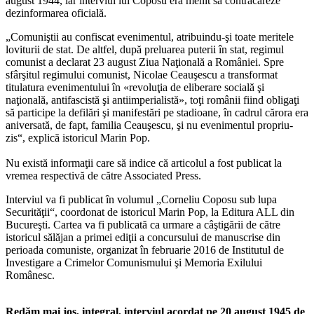
august 1944, iar interviul lui Coposu era menit să contracareze
dezinformarea oficială.
„Comuniştii au confiscat evenimentul, atribuindu-şi toate meritele
loviturii de stat. De altfel, după preluarea puterii în stat, regimul
comunist a declarat 23 august Ziua Naţională a României. Spre
sfârşitul regimului comunist, Nicolae Ceauşescu a transformat
titulatura evenimentului în «revoluţia de eliberare socială şi
naţională, antifascistă şi antiimperialistă», toţi românii fiind obligaţi
să participe la defilări şi manifestări pe stadioane, în cadrul cărora era
aniversată, de fapt, familia Ceauşescu, şi nu evenimentul propriu-
zis“, explică istoricul Marin Pop.
Nu există informaţii care să indice că articolul a fost publicat la
vremea respectivă de către Associated Press.
Interviul va fi publicat în volumul „Corneliu Coposu sub lupa
Securităţii“, coordonat de istoricul Marin Pop, la Editura ALL din
Bucureşti. Cartea va fi publicată ca urmare a câştigării de către
istoricul sălăjan a primei ediţii a concursului de manuscrise din
perioada comuniste, organizat în februarie 2016 de Institutul de
Investigare a Crimelor Comunismului şi Memoria Exilului
Românesc.
Redăm mai jos, integral, interviul acordat pe 20 august 1945 de