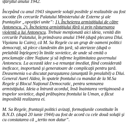
sfârşitul anului 1942.
Începând cu anul 1943 singurele soluţii posibile şi realizabile au fost
socotite (în cercurile Palatului Ministerului de Externe şi ale
fruntaşilor „opoziţiei unite”:
1). Încheierea armistiţiului de către
Antonescu. 2). Încheierea armistiţiului fără şi prin răsturnarea
violentă a lui Antonescu
. Trebuie menţionată aici ideia, venită din
cercurile Palatului, în primăvara anului 1944 (după plecarea Dlui.
Vişoianu la Cairo), că M. Sa Regele cu un grup de oameni politici
democraţi, să plece clandestin din ţară, să aterizeze (după o
prelabilă înţelegere) în liniile sovietice, de unde să emită o
proclamaţie către Naţiune şi să infirme legitimitatea guvernului
Antonescu. La această idee s-a renunţat imediat, fiind considerată
ineficace, inoportună şi generatoare de complicaţii pentru ţară.
Deasemenia s-a discutat paraşutarea (anunţată în prealabil) a Dlui.
General Aurel Aldea, în spatele frontului cu mandat de la M.Sa
Regele şi Blocul Naţional Democratic, pentru semnarea
armistiţiului. Ideia a întrunit acordul, însă înaintarea vertiginoasă a
trupelor sovietice, după prăbuşirea frontului la Uman, a făcut
imposibilă realizarea ei.
M. Sa Regele, fruntaşii politici avizaţi, formaţiunile constituite în
B.N.D. (după 20 iunie 1944) au fost de acord cu cele două soluţii şi
cu constatarea că „tertio non datur”.