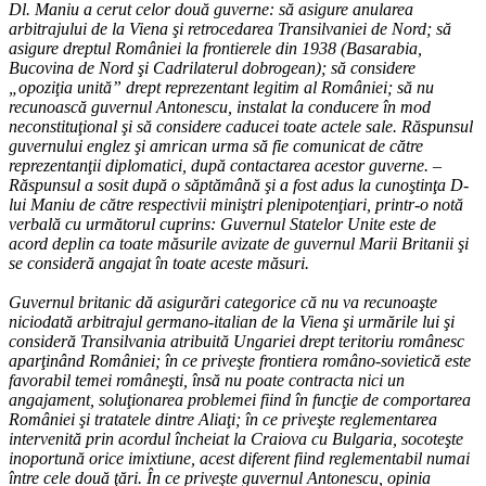
Dl. Maniu a cerut celor două guverne: să asigure anularea
arbitrajului de la Viena şi retrocedarea Transilvaniei de Nord; să
asigure dreptul României la frontierele din 1938 (Basarabia,
Bucovina de Nord şi Cadrilaterul dobrogean); să considere
„opoziţia unită” drept reprezentant legitim al României; să nu
recunoască guvernul Antonescu, instalat la conducere în mod
neconstituţional şi să considere caducei toate actele sale. Răspunsul
guvernului englez şi amrican urma să fie comunicat de către
reprezentanţii diplomatici, după contactarea acestor guverne. –
Răspunsul a sosit după o săptămână şi a fost adus la cunoştinţa D-
lui Maniu de către respectivii miniştri plenipotenţiari, printr-o notă
verbală cu următorul cuprins: Guvernul Statelor Unite este de
acord deplin ca toate măsurile avizate de guvernul Marii Britanii şi
se consideră angajat în toate aceste măsuri.
Guvernul britanic dă asigurări categorice că nu va recunoaşte
niciodată arbitrajul germano-italian de la Viena şi urmările lui şi
consideră Transilvania atribuită Ungariei drept teritoriu românesc
aparţinând României; în ce priveşte frontiera româno-sovietică este
favorabil temei româneşti, însă nu poate contracta nici un
angajament, soluţionarea problemei fiind în funcţie de comportarea
României şi tratatele dintre Aliaţi; în ce priveşte reglementarea
intervenită prin acordul încheiat la Craiova cu Bulgaria, socoteşte
inoportună orice imixtiune, acest diferent fiind reglementabil numai
între cele două ţări. În ce priveşte guvernul Antonescu, opinia