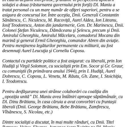
soluţiei a doua (răsturnarea guvernului prin forţă) Dl. Maniu a
tratat personal cu un mare număr de ofiţeri superiori, pentru a se
asigura de concursul lor. Între aceştia, Dnii. Generali Constantin
Sănătescu, C. Niculescu, M. Racoviţă, Aurel Aldea, Ion Liteanu,
Iosif Teodorescu, Anton din jandarmerie, Gen. Dr. Marinescu, Dnii.
Colonei Ştefan Niculescu, Dămăceanu şi Şelescu, precum şi Dnii.
Amiralul Gheorghiu, Amiralul Măcelaru, comadorul Mocanu din
marină şi general Ermil Gheorghiu, comandor Abren din aviaţie.
Pentru menţinerea legăturilor permanente cu militarii, au fost
desemnaţi Aurel Leucuţia şi Corneliu Coposu.
Contactul cu partidele politice a fost asigurat: cu liberalii, prin Ion
Hudiţă şi Virgil Solomon, cu socialiştii prin Em. Socor şi Gr. Graur,
cu comuniştii (în primăvara anului 1944), prin I. Hudiţă, Aurel
Dobrescu, C. Coposu, L. Venetu, M. Răutu, Gh. Zane, I. Stoichiţia,
I. Teodorescu.
Pentru desfăşurarea unei strânse colaborări cu coaliţia din
„opoziţia unită” Dl. Maniu avea întâlniri aproape săptămânale, cu
Dl. Dinu Brătianu, în casa căruia a avut convorbiri cu fruntaşii
liberali (Dnii. George Brătianu, Bebe Brătianu, Zamfirescu,
Vîlsănescu, S. Nicolau, etc.)
Dintre socialişti a discutat, în mai multe rânduri, cu Dnii. Titel