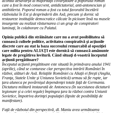
acordul desăvârşit al majorităţii covârşitoare a poporului roman
care a fost în mod consecvent, antidictatorial, anti-antonescian şi
antihitlerist. Poporul roman a fost cu totul favorabil încetării
războiului în Est şi desprinderii din Axă, precum şi dornic să
restaureze instituţiile democratice călcate în picioare însă nu masele
insurgente au realizat răsturnarea ci un grup de conspiratori
luminaţi, în colaborare cu Palatul.
Opinia publică din străinătate care nu a avut posibilitatea să
cunoască culisele politice, activitatea conspirativă şi acţiunile
discrete care au stat la baza succesului remarcabil al opoziţiei
care milita pentru ALIAŢI este dornică să cunoască amănunte
legate de pregătirea loviturii. Când situaţi d-voastră începutul
acţiunii pregătitoare?
Începutul acţiunii pregătitoare este situată în primăvara anului 1941
(aprilie), când se conturase clar perspectiva intrării României în
război, alături de Axă. Relaţiile României cu Aliaţii ei fireşti (Anglia,
Franţa, Statele Unite şi Uniunea Sovietică) urmau să fie rupte, iar
ţara aluneca pe povârnişul dependenţei totale faţă de Germania.
Dictatura militară instaurată de Antonescu (în sucesiunea dictaturii
legionare şi a celei regale) împingea ţara la război contra Uniunii
Sovietice, împotriva dorinţei populaţiei (lipsite de posibilităţi de
manifestare).
Faţă de războiul din perspectivă, dl. Maniu avea următoarea