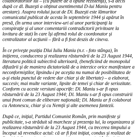
colaboratorilor lui – (cu putere de a opune rezistenţă), s-a decis
după ce dl. Buzeşti a obţinut asentimentul D-lui Maniu pentru
arestare). Asupra rolului jucat de Dl. Buzeşti este lămuritor
comunicatul publicat de acesta în septembrie 1944 şi apărut în
presă, (în urma unor interview-uri al unor participanţi la
conspiraţie şi al unor comentariii contradictorii privitoare la
lovitura de stat) în care îşi afirmă rolul de coordonator şi
centralizator al acţiunii – fără a fi fost deszis de cineva.
În ce priveşte poziţia Dlui Iuliu Maniu (n.r. - foto stânga), în
iniţierea, conducerea şi realizarea răsturnării de la 23 August 1944,
literatura politică subiectivă ulterioară, (beneficiind de monopolul
difuzării şi de maniera dictatorială de a interzice orice manifestare a
neconformiştilor, lipsindu-i pe aceştia nu numai de posibilitatea de
a-şi etala punctul de vedere dar chiar şi de libertate) – a elaborat,
succesiv, mai multe variante, lipsite de temei şi chiar de seriozitate.
Conform cu aceste versiuni apocrife: Dl. Maniu s-ar fi opus
răsturnării de la 23 August 1944; Dl. Maniu s-ar fi opus construirii
unui front comun de eliberare naţională; Dl. Maniu ar fi colaborat
cu Antonescu, chiar şi cu Nemţii şi alte asemenea fantezii.
După ce, iniţial, Partidul Comunist Român, prin manifeste şi
publicitate, s-a străduit să marcheze şi prezenţa lui, la organizarea şi
realizarea răsturnării de la 23 August 1944, cu trecerea timpului a
început să revendice actul: că ar fi fost iniţiat, condus şi realizat de