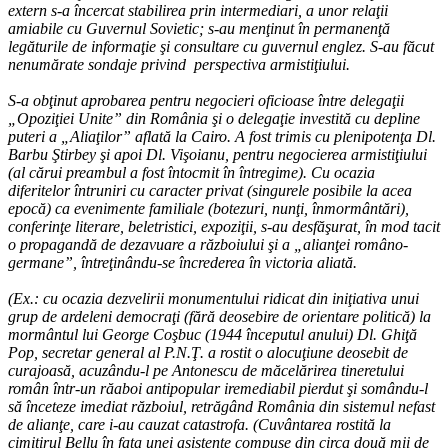
extern s-a încercat stabilirea prin intermediari, a unor relaţii
amiabile cu Guvernul Sovietic; s-au menţinut în permanenţă
legăturile de informaţie şi consultare cu guvernul englez. S-au făcut
nenumărate sondaje privind perspectiva armistiţiului.
S-a obţinut aprobarea pentru negocieri oficioase între delegaţii
„Opoziţiei Unite” din România şi o delegaţie investită cu depline
puteri a „Aliaţilor” aflată la Cairo. A fost trimis cu plenipotenţa Dl.
Barbu Ştirbey şi apoi Dl. Vişoianu, pentru negocierea armistiţiului
(al cărui preambul a fost întocmit în întregime). Cu ocazia
diferitelor întruniri cu caracter privat (singurele posibile la acea
epocă) ca evenimente familiale (botezuri, nunţi, înmormântări),
conferinţe literare, beletristici, expoziţii, s-au desfăşurat, în mod tacit
o propagandă de dezavuare a războiului şi a „alianţei româno-
germane”, întreţinându-se încrederea în victoria aliată.
(Ex.: cu ocazia dezvelirii monumentului ridicat din iniţiativa unui
grup de ardeleni democraţi (fără deosebire de orientare politică) la
mormântul lui George Coşbuc (1944 începutul anului) Dl. Ghiţă
Pop, secretar general al P.N.Ţ. a rostit o alocuţiune deosebit de
curajoasă, acuzându-l pe Antonescu de măcelărirea tineretului
român într-un răaboi antipopular iremediabil pierdut şi somându-l
să înceteze imediat războiul, retrăgând România din sistemul nefast
de alianţe, care i-au cauzat catastrofa. (Cuvântarea rostită la
cimitirul Bellu în faţa unei asistenţe compuse din circa două mii de