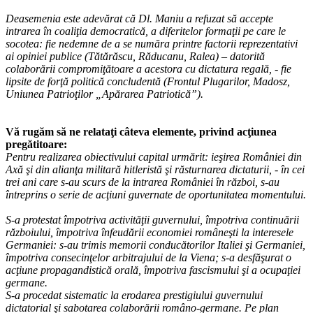
Deasemenia este adevărat că Dl. Maniu a refuzat să accepte
intrarea în coaliţia democratică, a diferitelor formaţii pe care le
socotea: fie nedemne de a se număra printre factorii reprezentativi
ai opiniei publice (Tătărăscu, Răducanu, Ralea) – datorită
colaborării compromiţătoare a acestora cu dictatura regală, - fie
lipsite de forţă politică concludentă (Frontul Plugarilor, Madosz,
Uniunea Patrioţilor „Apărarea Patriotică”).
Vă rugăm să ne relataţi câteva elemente, privind acţiunea
pregătitoare:
Pentru realizarea obiectivului capital urmărit: ieşirea României din
Axă şi din alianţa militară hitleristă şi răsturnarea dictaturii, - în cei
trei ani care s-au scurs de la intrarea României în război, s-au
întreprins o serie de acţiuni guvernate de oportunitatea momentului.
S-a protestat împotriva activităţii guvernului, împotriva continuării
războiului, împotriva înfeudării economiei româneşti la interesele
Germaniei: s-au trimis memorii conducătorilor Italiei şi Germaniei,
împotriva consecinţelor arbitrajului de la Viena; s-a desfăşurat o
acţiune propagandistică orală, împotriva fascismului şi a ocupaţiei
germane.
S-a procedat sistematic la erodarea prestigiului guvernului
dictatorial şi sabotarea colaborării româno-germane. Pe plan