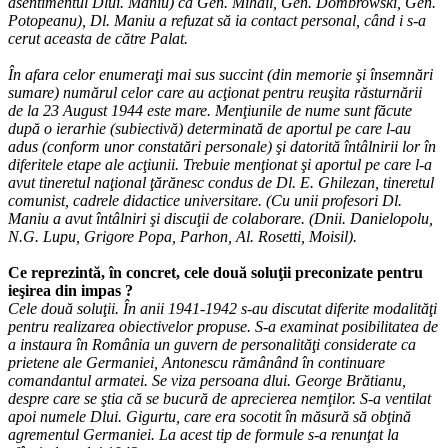
asentimentul Dlui. Maniu) ca Gen. Mihail, Gen. Dombrowski, Gen.
Potopeanu), Dl. Maniu a refuzat să ia contact personal, când i s-a
cerut aceasta de către Palat.
În afara celor enumeraţi mai sus succint (din memorie şi însemnări
sumare) numărul celor care au acţionat pentru reuşita răsturnării
de la 23 August 1944 este mare. Menţiunile de nume sunt făcute
după o ierarhie (subiectivă) determinată de aportul pe care l-au
adus (conform unor constatări personale) şi datorită întâlnirii lor în
diferitele etape ale acţiunii. Trebuie menţionat şi aportul pe care l-a
avut tineretul naţional ţărănesc condus de Dl. E. Ghilezan, tineretul
comunist, cadrele didactice universitare. (Cu unii profesori Dl.
Maniu a avut întâlniri şi discuţii de colaborare. (Dnii. Danielopolu,
N.G. Lupu, Grigore Popa, Parhon, Al. Rosetti, Moisil).
Ce reprezintă, în concret, cele două soluţii preconizate pentru
ieşirea din impas ?
Cele două soluţii. În anii 1941-1942 s-au discutat diferite modalităţi
pentru realizarea obiectivelor propuse. S-a examinat posibilitatea de
a instaura în România un guvern de personalităţi considerate ca
prietene ale Germaniei, Antonescu rămânând în continuare
comandantul armatei. Se viza persoana dlui. George Brătianu,
despre care se ştia că se bucură de aprecierea nemţilor. S-a ventilat
apoi numele Dlui. Gigurtu, care era socotit în măsură să obţină
agrementul Germaniei. La acest tip de formule s-a renunţat la