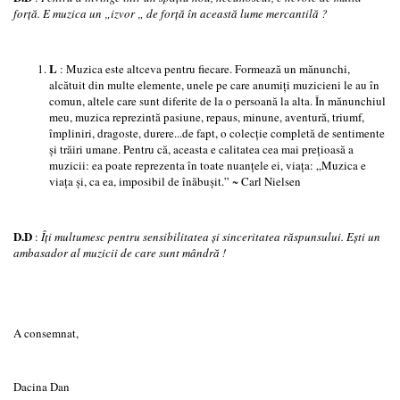
forţă. E muzica un „izvor „ de forţă în această lume mercantilă ?
L
: Muzica este altceva pentru fiecare. Formează un mănunchi,
alcătuit din multe elemente, unele pe care anumiţi muzicieni le au în
comun, altele care sunt diferite de la o persoană la alta. În mănunchiul
meu, muzica reprezintă pasiune, repaus, minune, aventură, triumf,
împliniri, dragoste, durere...de fapt, o colecţie completă de sentimente
şi trăiri umane. Pentru că, aceasta e calitatea cea mai preţioasă a
muzicii: ea poate reprezenta în toate nuanţele ei, viaţa: „Muzica e
viaţa şi, ca ea, imposibil de înăbuşit.” ~ Carl Nielsen
D.D
:
Îţi multumesc pentru sensibilitatea şi sinceritatea răspunsului. Eşti un
ambasador al muzicii de care sunt mândră !
A consemnat,
Dacina Dan