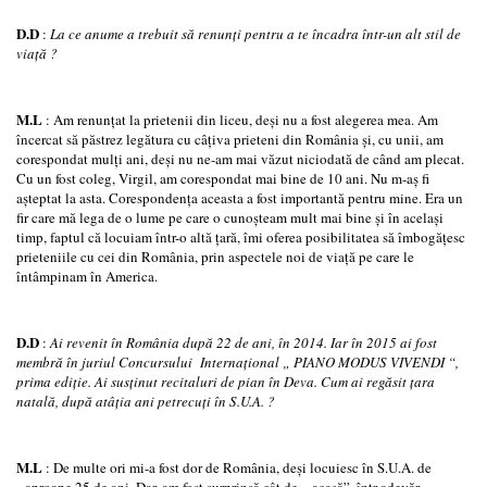
D.D
:
La ce anume a trebuit să renunţi pentru a te încadra într-un alt stil de
viaţă ?
M.L
: Am renunţat la prietenii din liceu, deşi nu a fost alegerea mea. Am
încercat să păstrez legătura cu câţiva prieteni din România şi, cu unii, am
corespondat mulţi ani, deşi nu ne-am mai văzut niciodată de când am plecat.
Cu un fost coleg, Virgil, am corespondat mai bine de 10 ani. Nu m-aş fi
aşteptat la asta. Corespondenţa aceasta a fost importantă pentru mine. Era un
fir care mă lega de o lume pe care o cunoşteam mult mai bine şi în acelaşi
timp, faptul că locuiam într-o altă ţară, îmi oferea posibilitatea să îmbogăţesc
prieteniile cu cei din România, prin aspectele noi de viaţă pe care le
întâmpinam în America.
D.D
:
Ai revenit în România după 22 de ani, în 2014. Iar în 2015 ai fost
membră în juriul Concursului Internaţional „ PIANO MODUS VIVENDI
“
,
prima ediţie. Ai susţinut recitaluri de pian în Deva. Cum ai regăsit ţara
natală, după atâţia ani petrecuţi în S.U.A. ?
M.L
: De multe ori mi-a fost dor de România, deşi locuiesc în S.U.A. de
aproape 25 de ani. Dar, am fost surprinsă cât de „acasă”, într-adevăr