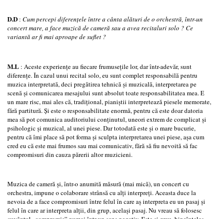
D.D
:
Cum percepi diferenţele între a cânta alături de o orchestră, într-un
concert mare, a face muzică de cameră sau a avea recitaluri solo ? Ce
variantă ar fi mai aproape de suflet ?
M.L
: Aceste experienţe au fiecare frumuseţile lor, dar într-adevăr, sunt
diferenţe. În cazul unui recital solo, eu sunt complet responsabilă pentru
muzica interpretată, deci pregătirea tehnică şi muzicală, interpretarea pe
scenă şi comunicarea mesajului sunt absolut toate responsabilitatea mea. E
un mare risc, mai ales că, tradiţional, pianiştii interpretează piesele memorate,
fără partitură. Şi este o responsabilitate enormă, pentru că este doar datoria
mea să pot comunica auditoriului conţinutul, uneori extrem de complicat şi
psihologic şi muzical, al unei piese. Dar totodată este şi o mare bucurie,
pentru că îmi place să pot forma şi sculpta interpretarea unei piese, aşa cum
cred eu că este mai frumos sau mai comunicativ, fără să fiu nevoită să fac
compromisuri din cauza părerii altor muzicieni.
Muzica de cameră şi, într-o anumită măsură (mai mică), un concert cu
orchestra, impune o colaborare strânsă cu alţi interpreţi. Aceasta duce la
nevoia de a face compromisuri între felul în care aş interpreta eu un pasaj şi
felul în care ar interpreta alţii, din grup, acelaşi pasaj. Nu vreau să folosesc
cuvântul „compromis” numai într-un sens negativ. Este şi greu, bineînţeles,