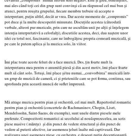
mai ales când toţi cei din grup sunt convinşi că au răspunsul cel mai bun şi
atunci, pentru reuşita grupului, fiecare membru trebuie să accepte o
interpretare, puţin altfel, decât ar vrea. Dar aceste momente de „compromis”
pot duce şi la multe descoperiri minunate. Discuţiile acestea (câteodată
verbale, alteori pur muzicale, prin care ne ascultăm unii pe alţii şi înţelegem
intenţia interpretativă a celorlalţi), discutiile acestea, deci, dau naştere unor
idei cu totul noi, fascinante, care ne îmbogăţesc propria comoară muzicală, şi
pe care le putem aplica şi la muzica solo, în viitor.
Îmi plac toate aceste feluri de a face muzică. Des, ţin foarte mult la
interpretarea mea pentru o anumită piesă şi din acest motiv, îmi place foarte
mult să cânt solo. Totuşi, îmi place şi/nu numai, „convorbirea” muzicală într-
un grup de muzică de cameră, ci şi prieteniile care se pot forma, continua, sau
aprofunda prin această muncă de suflet împreună.
Mă atrage muzica pentru pian şi orchestră, cel mai mult. Repertoriul romantic
pentru pian şi orchestră (concertele de Rachmaninov, Chopin, Liszt,
Mendelssohn, Saint-Saens, de exemplu), sunt unele dintre piesele mele
preferate. Compozitorii romantici ai secolului al nouăsprezecelea, au scris
piese masive ( măreţe) şi din punct de vedere structural şi din punct de
vedere al puterii afective, iar asemenea ţeluri înalte mă captivează. Dar
realizarea unei asemenea piese, cu orchestra, e deseori puţin decepţionantă,