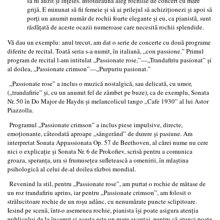
să fii auzit şi înţeles. Întotdeauna aleg rochiile de concert cu mare
grijă. E minunat să fii femeie şi să ai prilejul să achiziţionezi şi apoi să
porţi un anumit număr de rochii foarte elegante şi eu, ca pianistă, sunt
răsfăţată de aceste ocazii numeroase care necesită rochii splendide.
Vă dau un exemplu: anul trecut, am dat o serie de concerte cu două programe
diferite de recital. Toată seria s-a numit, în italiană, „con passione.” Primul
program de recital l-am intitulat „Passionate rose,”—„Trandafiriu pasionat” şi
al doilea, „Passionate crimson”—„Purpuriu pasionat.”
„Passionate rose” a inclus o muzică nostalgică, sau delicată, cu umor,
(„trandafirie” şi, cu un anumit fel de zâmbet pe buze), ca de exemplu, Sonata
Nr. 50 în Do Major de Haydn şi melancolicul tango „Cafe 1930” al lui Astor
Piazzolla.
Programul „Passionate crimson” a inclus piese impulsive, directe,
emoţionante, câteodată aproape „sângerând” de durere şi pasiune. Am
interpretat Sonata Appassionata Op. 57 de Beethoven, al cărei nume nu cere
nici o explicaţie şi Sonata Nr. 6 de Prokofiev, scrisă pentru a comunica
groaza, speranţa, ura si frumuseţea sufletească a omenirii, în mlaştina
psihologică al celui de-al doilea război mondial.
Revenind la stil, pentru „Passionate rose”, am purtat o rochie de mătase de
un roz trandafiriu aprins, iar pentru „Passionate crimson”, am folosit o
strălucitoare rochie de un roşu adânc, cu nenumărate puncte sclipitoare.
Iesind pe scenă, într-o asemenea rochie, pianista îşi poate asigura atenţia
publicului de la început şi acesta este un mare avantaj, pentru că atunci poate