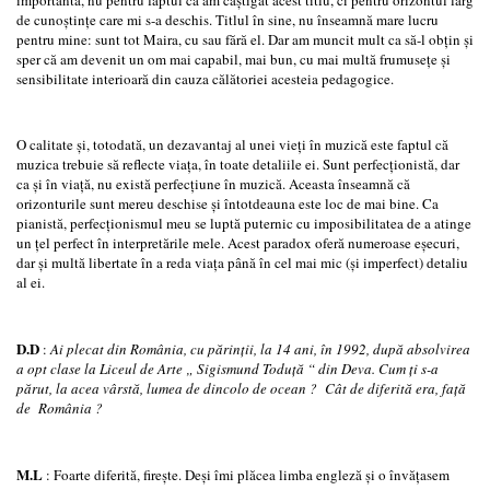
de cunoştinţe care mi s-a deschis. Titlul în sine, nu înseamnă mare lucru
pentru mine: sunt tot Maira, cu sau fără el. Dar am muncit mult ca să-l obţin şi
sper că am devenit un om mai capabil, mai bun, cu mai multă frumuseţe şi
sensibilitate interioară din cauza călătoriei acesteia pedagogice.
O calitate şi, totodată, un dezavantaj al unei vieţi în muzică este faptul că
muzica trebuie să reflecte viaţa, în toate detaliile ei. Sunt perfecţionistă, dar
ca şi în viaţă, nu există perfecţiune în muzică. Aceasta înseamnă că
orizonturile sunt mereu deschise şi întotdeauna este loc de mai bine. Ca
pianistă, perfecţionismul meu se luptă puternic cu imposibilitatea de a atinge
un ţel perfect în interpretările mele. Acest paradox oferă numeroase eşecuri,
dar şi multă libertate în a reda viaţa până în cel mai mic (şi imperfect) detaliu
al ei.
D.D
:
Ai plecat din România, cu părinţii, la 14 ani, în 1992, după absolvirea
a opt clase la Liceul de Arte
„
Sigismund Toduţă “ din Deva.
Cum ţi s-a
părut, la acea vârstă, lumea de dincolo de ocean ? Cât de diferită era, faţă
de
România ?
M.L
: Foarte diferită, fireşte. Deşi îmi plăcea limba engleză şi o învăţasem