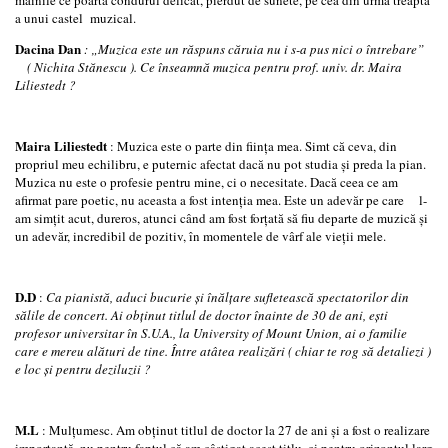
a unui castel muzical.
Dacina Dan
:
„Muzica este un răspuns căruia nu i s-a pus nici o întrebare”
(
N
ichita Stănescu ). Ce înseamnă muzica pentru prof. univ. dr. Maira
Liliestedt ?
Maira Liliestedt
: Muzica este o parte din fiinţa mea. Simt că ceva, din
propriul meu echilibru, e puternic afectat dacă nu pot studia şi preda la pian.
Muzica nu este o profesie pentru mine, ci o necesitate. Dacă ceea ce am
afirmat pare poetic, nu aceasta a fost intenţia mea. Este un adevăr pe care l-
am simţit acut, dureros, atunci când am fost forţată să fiu departe de muzică şi
un adevăr, incredibil de pozitiv, în momentele de vârf ale vieţii mele.
D.D
:
Ca pianist
ă, aduci bucurie şi înălţare sufletească spectatorilor din
sălile de concert. Ai obţinut titlul de doctor înainte de
30 de ani
, eşti
profesor universitar în S.U.A., la University of Mount Union, ai o familie
care e mereu alături de tine. Între atâtea realizări ( chiar te rog să detaliezi )
e loc şi pentru deziluzii
?
M.L
: Mulţumesc. Am obţinut titlul de doctor la 27 de ani şi a fost o realizare
importantă, nu pentru faptul că am câştigat acest titlu, ci pentru orizontul larg