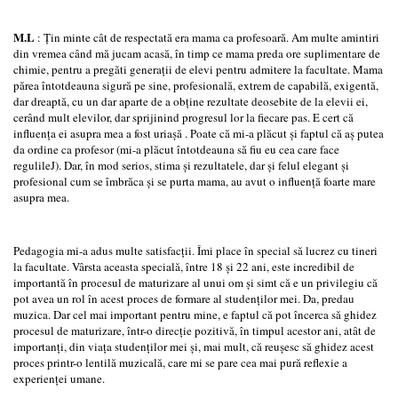
M.L
: Ţin minte cât de respectată era mama ca profesoară. Am multe amintiri
din vremea când mă jucam acasă, în timp ce mama preda ore suplimentare de
chimie, pentru a pregăti generaţii de elevi pentru admitere la facultate. Mama
părea întotdeauna sigură pe sine, profesională, extrem de capabilă, exigentă,
dar dreaptă, cu un dar aparte de a obţine rezultate deosebite de la elevii ei,
cerând mult elevilor, dar sprijinind progresul lor la fiecare pas. E cert că
influenţa ei asupra mea a fost uriaşă . Poate că mi-a plăcut şi faptul că aş putea
da ordine ca profesor (mi-a plăcut întotdeauna să fiu eu cea care face
regulileJ). Dar, în mod serios, stima şi rezultatele, dar şi felul elegant şi
profesional cum se îmbrăca şi se purta mama, au avut o influenţă foarte mare
asupra mea.
Pedagogia mi-a adus multe satisfacţii. Îmi place în special să lucrez cu tineri
la facultate. Vârsta aceasta specială, între 18 şi 22 ani, este incredibil de
importantă în procesul de maturizare al unui om şi simt că e un privilegiu că
pot avea un rol în acest proces de formare al studenţilor mei. Da, predau
muzica. Dar cel mai important pentru mine, e faptul că pot încerca să ghidez
procesul de maturizare, într-o direcţie pozitivă, în timpul acestor ani, atât de
importanţi, din viaţa studenţilor mei şi, mai mult, că reuşesc să ghidez acest
proces printr-o lentilă muzicală, care mi se pare cea mai pură reflexie a
experienţei umane.