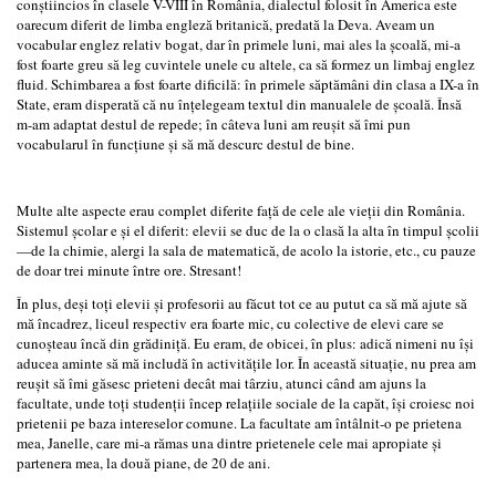
conştiincios în clasele V-VIII în România, dialectul folosit în America este
oarecum diferit de limba engleză britanică, predată la Deva. Aveam un
vocabular englez relativ bogat, dar în primele luni, mai ales la şcoală, mi-a
fost foarte greu să leg cuvintele unele cu altele, ca să formez un limbaj englez
fluid. Schimbarea a fost foarte dificilă: în primele săptămâni din clasa a IX-a în
State, eram disperată că nu înţelegeam textul din manualele de şcoală. Însă
m-am adaptat destul de repede; în câteva luni am reuşit să îmi pun
vocabularul în funcţiune şi să mă descurc destul de bine.
Multe alte aspecte erau complet diferite faţă de cele ale vieţii din România.
Sistemul şcolar e şi el diferit: elevii se duc de la o clasă la alta în timpul şcolii
—de la chimie, alergi la sala de matematică, de acolo la istorie, etc., cu pauze
de doar trei minute între ore. Stresant!
În plus, deşi toţi elevii şi profesorii au făcut tot ce au putut ca să mă ajute să
mă încadrez, liceul respectiv era foarte mic, cu colective de elevi care se
cunoşteau încă din grădiniţă. Eu eram, de obicei, în plus: adică nimeni nu îşi
aducea aminte să mă includă în activităţile lor. În această situaţie, nu prea am
reuşit să îmi găsesc prieteni decât mai târziu, atunci când am ajuns la
facultate, unde toţi studenţii încep relaţiile sociale de la capăt, îşi croiesc noi
prietenii pe baza intereselor comune. La facultate am întâlnit-o pe prietena
mea, Janelle, care mi-a rămas una dintre prietenele cele mai apropiate şi
partenera mea, la două piane, de 20 de ani.