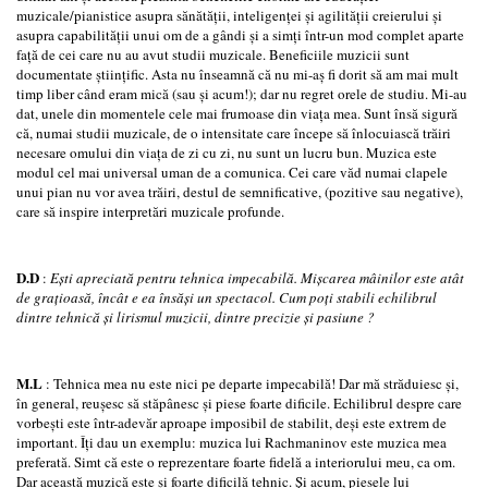
muzicale/pianistice asupra sănătăţii, inteligenţei şi agilităţii creierului şi
asupra capabilităţii unui om de a gândi şi a simţi într-un mod complet aparte
faţă de cei care nu au avut studii muzicale. Beneficiile muzicii sunt
documentate ştiinţific. Asta nu înseamnă că nu mi-aş fi dorit să am mai mult
timp liber când eram mică (sau şi acum!); dar nu regret orele de studiu. Mi-au
dat, unele din momentele cele mai frumoase din viaţa mea. Sunt însă sigură
că, numai studii muzicale, de o intensitate care începe să înlocuiască trăiri
necesare omului din viaţa de zi cu zi, nu sunt un lucru bun. Muzica este
modul cel mai universal uman de a comunica. Cei care văd numai clapele
unui pian nu vor avea trăiri, destul de semnificative, (pozitive sau negative),
care să inspire interpretări muzicale profunde.
D.D
:
Eşti apreciată pentru tehnica impecabilă. Mişcarea mâinilor este atât
de graţioasă, încât e ea însăşi un spectacol. Cum poţi stabili echilibrul
dintre tehnică şi lirismul muzicii, dintre precizie şi pasiune ?
M.L
: Tehnica mea nu este nici pe departe impecabilă! Dar mă străduiesc şi,
în general, reuşesc să stăpânesc şi piese foarte dificile. Echilibrul despre care
vorbeşti este într-adevăr aproape imposibil de stabilit, deşi este extrem de
important. Îţi dau un exemplu: muzica lui Rachmaninov este muzica mea
preferată. Simt că este o reprezentare foarte fidelă a interiorului meu, ca om.
Dar această muzică este şi foarte dificilă tehnic. Şi acum, piesele lui