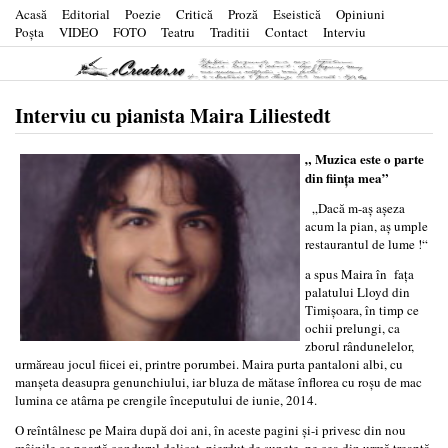
Acasă
Editorial
Poezie
Critică
Proză
Eseistică
Opiniuni
Poşta
VIDEO
FOTO
Teatru
Traditii
Contact
Interviu
Interviu cu pianista Maira Liliestedt
„
Muzica este o parte
din fiin
ţa mea
”
„Dacă m-aş aşeza
acum la pian, aş umple
restaurantul de lume !“
a spus Maira în faţa
palatului Lloyd din
Timişoara, în timp ce
ochii prelungi, ca
zborul rândunelelor,
urmăreau jocul fiicei ei, printre porumbei. Maira purta pantaloni albi, cu
manşeta deasupra genunchiului, iar bluza de mătase înflorea cu roşu de mac
lumina ce atârna pe crengile începutului de iunie, 2014.
O reîntâlnesc pe Maira după doi ani, în aceste pagini şi-i privesc din nou
mâinile ce poartă condurul delicat, pierdut de sunete, pe cea din urmă treaptă