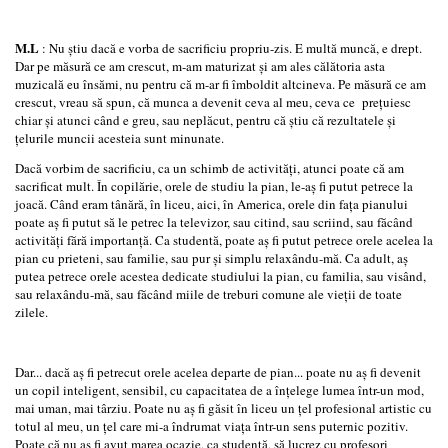
M.L
: Nu ştiu dacă e vorba de sacrificiu propriu-zis. E multă muncă, e drept.
Dar pe măsură ce am crescut, m-am maturizat şi am ales călătoria asta
muzicală eu însămi, nu pentru că m-ar fi îmboldit altcineva. Pe măsură ce am
crescut, vreau să spun, că munca a devenit ceva al meu, ceva ce preţuiesc
chiar şi atunci când e greu, sau neplăcut, pentru că ştiu că rezultatele şi
ţelurile muncii acesteia sunt minunate.
Dacă vorbim de sacrificiu, ca un schimb de activităţi, atunci poate că am
sacrificat mult. În copilărie, orele de studiu la pian, le-aş fi putut petrece la
joacă. Când eram tânără, în liceu, aici, în America, orele din faţa pianului
poate aş fi putut să le petrec la televizor, sau citind, sau scriind, sau făcând
activităţi fără importanţă. Ca studentă, poate aş fi putut petrece orele acelea la
pian cu prieteni, sau familie, sau pur şi simplu relaxându-mă. Ca adult, aş
putea petrece orele acestea dedicate studiului la pian, cu familia, sau visând,
sau relaxându-mă, sau făcând miile de treburi comune ale vieţii de toate
zilele.
Dar... dacă aş fi petrecut orele acelea departe de pian... poate nu aş fi devenit
un copil inteligent, sensibil, cu capacitatea de a înţelege lumea într-un mod,
mai uman, mai târziu. Poate nu aş fi găsit în liceu un ţel profesional artistic cu
totul al meu, un ţel care mi-a îndrumat viaţa într-un sens puternic pozitiv.
Poate că nu aş fi avut marea ocazie, ca studentă, să lucrez cu profesori