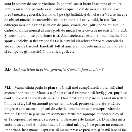
sunt în sistem de ore particulare. În general, acest lucru înseamnă că multe
familii nu îşi pot permite să îşi trimită copiii la ore de muzică. În şcoli se
predă muzica generală, (cam o oră pe săptămână), şi din clasa a VI-a se începe
de obicei muzica de ansamblu, ori instrumentală ori vocală, în cor. Dar
educaţia muzicală intensă cu ore de pian, vioară, etc., plus teoria muzicii, în
cadrul orarului normal al unei şcoli de muzică este ceva ce nu există în S.U.A.
Şi acest lucru mi se pare foarte trist. Aici, societatea este mult mai fascinată de
sportivi celebri şi fiecare şcoală (şi la nivelul claselor inferioare, câteodată)
are echipe de baschet, baseball, fotbal american. Liceele mari au de multe ori
şi echipe de gimnastică, înot, volei, golf, etc.
D.D
:
Eşti muzician la prima generaţie. Cum ai ajuns la pian
?
M.L
: Mama cânta puţin la pian şi părinţii mei cumpăraseră o pianină când
aveam doar trei ani. Mama s-a gândit că ar fi interesant să învăţ şi eu, puţin, să
cânt şi m-a dat la şcoala de muzică. D-na prof. Ona se pare că a avut încredere
în mine şi a găsit un anumit potenţial muzical, pentru că m-a ajutat să fac
progrese care acum, după ani de zile de meserie, mi se par surprinzător de
rapide. Dar dânsa şi acum are asemenea rezultate, aproape cu fiecare elev al
ei. Priceperea pedagogică a acestei profesoare este fantastică. D-na Ona mi-a
amintit un episod din clasa I sau a II-a când mă pregătise pentru un concurs
important. Însă mama îi spusese să nu mă preseze prea tare şi să mă lase să fac