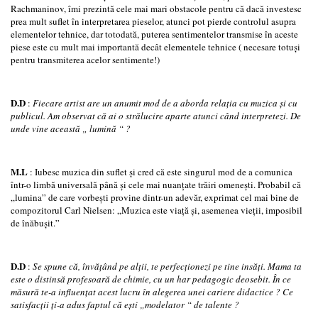
Rachmaninov, îmi prezintă cele mai mari obstacole pentru că dacă investesc
prea mult suflet în interpretarea pieselor, atunci pot pierde controlul asupra
elementelor tehnice, dar totodată, puterea sentimentelor transmise în aceste
piese este cu mult mai importantă decât elementele tehnice ( necesare totuşi
pentru transmiterea acelor sentimente!)
D.D
:
Fiecare artist are un anumit mod de a aborda relaţia cu muzica şi cu
publicul. Am observat că ai o strălucire aparte atunci când interpretezi. De
unde vine această „ lumină
“
?
M.L
: Iubesc muzica din suflet şi cred că este singurul mod de a comunica
într-o limbă universală până şi cele mai nuanţate trăiri omeneşti. Probabil că
„lumina” de care vorbeşti provine dintr-un adevăr, exprimat cel mai bine de
compozitorul Carl Nielsen: „Muzica este viaţă şi, asemenea vieţii, imposibil
de înăbuşit.”
D.D
:
Se spune că, învăţând pe alţii, te perfecţionezi pe tine insăţi. Mama ta
este o distinsă profesoară de chimie, cu un har pedagogic deosebit. În ce
măsură te-a influenţat acest lucru în alegerea unei cariere didactice ? Ce
satisfacţii ţi-a adus faptul că eşti „modelator
“
de talente ?