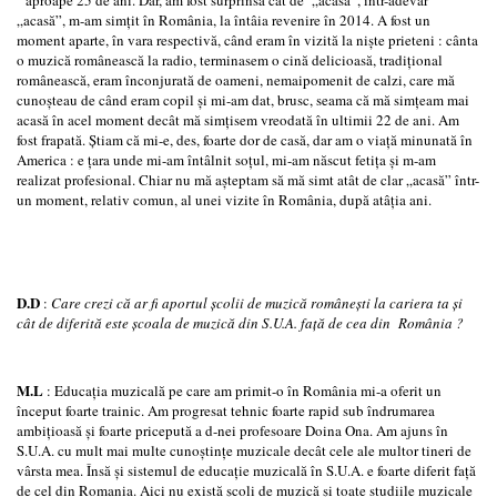
„acasă”, m-am simţit în România, la întâia revenire în 2014. A fost un
moment aparte, în vara respectivă, când eram în vizită la nişte prieteni : cânta
o muzică românească la radio, terminasem o cină delicioasă, tradiţional
românească, eram înconjurată de oameni, nemaipomenit de calzi, care mă
cunoşteau de când eram copil şi mi-am dat, brusc, seama că mă simţeam mai
acasă în acel moment decât mă simţisem vreodată în ultimii 22 de ani. Am
fost frapată. Ştiam că mi-e, des, foarte dor de casă, dar am o viaţă minunată în
America : e ţara unde mi-am întâlnit soţul, mi-am născut fetiţa şi m-am
realizat profesional. Chiar nu mă aşteptam să mă simt atât de clar „acasă” într-
un moment, relativ comun, al unei vizite în România, după atâţia ani.
D.D
:
Care crezi că ar fi aportul şcolii de muzică româneşti la cariera ta şi
cât de diferită este şcoala de muzică din S.U.A. faţă de cea din România ?
M.L
: Educaţia muzicală pe care am primit-o în România mi-a oferit un
început foarte trainic. Am progresat tehnic foarte rapid sub îndrumarea
ambiţioasă şi foarte pricepută a d-nei profesoare Doina Ona. Am ajuns în
S.U.A. cu mult mai multe cunoştinţe muzicale decât cele ale multor tineri de
vârsta mea. Însă şi sistemul de educaţie muzicală în S.U.A. e foarte diferit faţă
de cel din Romania. Aici nu există şcoli de muzică şi toate studiile muzicale