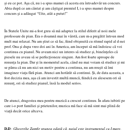
şi eu ce pot. Aşa că, nu i-a spus mamei că acesta era într-adevăr un concurs.
Abia după ce am cântat şi am câştigat premiul I, i-a spus mamei despre
concurs şi a adăugat “Uite, atât a putut!”
În Statele Unite mi-a fost greu să mă adaptez la stilul diferit al noii mele
profesoare de pian. Era o doamnă mai în vârstă, care m-a pregătit într-un mod
mult mai relaxat. Nu am ştiut ce să fac, fiind obişnuită cu ritmul rapid al d-nei
prof. Ona şi dupa vreo doi ani în America, am început să mă îndoiesc că voi
continua cu pianul. Nu aveam nici un interes să studiez şi, bineînţeles că
piesele nu aveau să se perfecţioneze singure. Am fost foarte aproape de
renunţa la pian. Dar şi în momentul acela, când nu mai voiam să studiez şi mi
se părea că nu am nici un motiv pentru a continua, nu am reuşit să îmi
imaginez viaţa fără pian. Atunci am hotărât să continui. Şi, de data aceasta, a
fost decizia mea, aşa că am investit multă muncă, fiindcă eu alesesem ori să
renunţ, ori să studiez pianul, însă la modul serios.
De atunci, dragostea mea pentru muzică a crescut continuu. În afara iubirii pe
care i-o port familiei şi prietenilor, muzica mă face să mă simt mai plină de
viaţă decât orice altceva.
D.D
:
Gheorghe
Zamfir spunea odată că, naiul este instrumentul cu I mare.