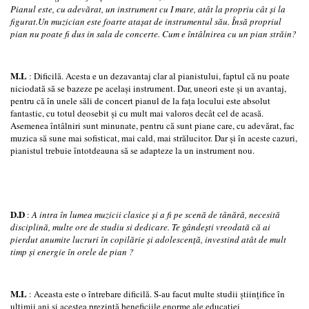
Pianul este, cu adevărat, un instrument cu I mare, atât la propriu cât şi la
figurat.Un
muzician este foarte ataşat de instrumentul său. Însă propriul
pian nu poate fi dus in sala de concerte.
Cum e întâlnirea cu un pian străin?
M.L
: Dificilă. Acesta e un dezavantaj clar al pianistului, faptul că nu poate
niciodată să se bazeze pe acelaşi instrument. Dar, uneori este şi un avantaj,
pentru că în unele săli de concert pianul de la faţa locului este absolut
fantastic, cu totul deosebit şi cu mult mai valoros decât cel de acasă.
Asemenea întâlniri sunt minunate, pentru că sunt piane care, cu adevărat, fac
muzica să sune mai sofisticat, mai cald, mai strălucitor. Dar şi în aceste cazuri,
pianistul trebuie întotdeauna să se adapteze la un instrument nou.
D.D
:
A intra în lumea muzicii clasice şi a fi pe scenă de tânără, necesită
disciplină, multe ore de studiu si dedicare. Te gândeşti vreodată că ai
pierdut anumite lucruri în copilărie şi adolescenţă, investind atât de mult
timp şi energie în orele de pian ?
M.L
: Aceasta este o întrebare dificilă. S-au facut multe studii ştiinţifice în
ultimii ani şi acestea prezintă beneficiile enorme ale educaţiei