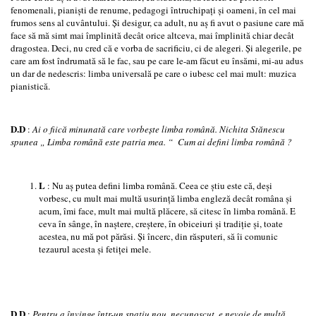
fenomenali, pianişti de renume, pedagogi întruchipaţi şi oameni, în cel mai
frumos sens al cuvântului. Şi desigur, ca adult, nu aş fi avut o pasiune care mă
face să mă simt mai împlinită decât orice altceva, mai împlinită chiar decât
dragostea. Deci, nu cred că e vorba de sacrificiu, ci de alegeri. Şi alegerile, pe
care am fost îndrumată să le fac, sau pe care le-am făcut eu însămi, mi-au adus
un dar de nedescris: limba universală pe care o iubesc cel mai mult: muzica
pianistică.
D.D
:
Ai o fiică minunată care vorbeşte limba română. Nichita Stănescu
spunea „ Limba română este patria mea.
“
Cum ai defini limba română ?
L
: Nu aş putea defini limba română. Ceea ce ştiu este că, deşi
vorbesc, cu mult mai multă usurinţă limba engleză decât româna şi
acum, îmi face, mult mai multă plăcere, să citesc în limba română. E
ceva în sânge, în naştere, creştere, în obiceiuri şi tradiţie şi, toate
acestea, nu mă pot părăsi. Şi încerc, din răsputeri, să îi comunic
tezaurul acesta şi fetiţei mele.
D.D
:
Pentru a învinge într-un spaţiu nou, necunoscut, e nevoie de multă