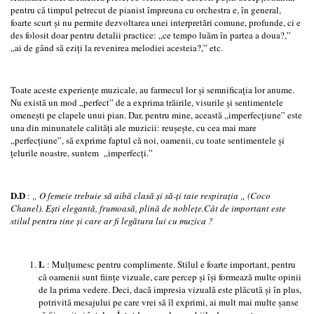
pentru că timpul petrecut de pianist împreuna cu orchestra e, în general,
foarte scurt şi nu permite dezvoltarea unei interpretări comune, profunde, ci e
des folosit doar pentru detalii practice: „ce tempo luăm în partea a doua?,”
„ai de gând să eziţi la revenirea melodiei acesteia?,” etc.
Toate aceste experienţe muzicale, au farmecul lor şi semnificaţia lor anume.
Nu există un mod „perfect” de a exprima trăirile, visurile şi sentimentele
omeneşti pe clapele unui pian. Dar, pentru mine, această „imperfecţiune” este
una din minunatele calităţi ale muzicii: reuşeşte, cu cea mai mare
„perfecţiune”, să exprime faptul că noi, oamenii, cu toate sentimentele şi
ţelurile noastre, suntem „imperfecţi.”
D.D
:
„ O femeie trebuie să aibă clasă şi să-ţi taie respiraţia „ (Coco
Chanel). Eşti elegantă, frumoasă, plină de nobleţe.Cât de important este
stilul pentru tine şi care ar fi legătura lui cu muzica ?
L
: Mulţumesc pentru complimente. Stilul e foarte important, pentru
că oamenii sunt fiinţe vizuale, care percep şi îşi formează multe opinii
de la prima vedere. Deci, dacă impresia vizuală este plăcută şi în plus,
potrivită mesajului pe care vrei să îl exprimi, ai mult mai multe şanse