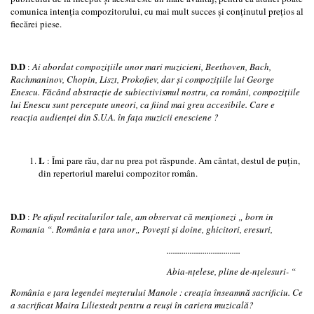
comunica intenţia compozitorului, cu mai mult succes şi conţinutul preţios al
fiecărei piese.
D.D
:
Ai abordat compoziţiile unor mari muzicieni, Beethoven, Bach,
Rachmaninov, Chopin, Liszt, Prokofiev, dar şi compoziţiile lui George
Enescu. Făcând abstracţie de subiectivismul nostru, ca români, compoziţiile
lui Enescu sunt percepute uneori, ca fiind mai greu accesibile. Care e
reacţia audienţei din S.U.A. în faţa muzicii enesciene ?
L
: Îmi pare rău, dar nu prea pot răspunde. Am cântat, destul de puţin,
din repertoriul marelui compozitor român.
D.D
:
Pe afişul recitalurilor tale, am observat că menţionezi „ born in
Romania
“
. România e ţara unor„ Poveşti şi doine, ghicitori, eresuri,
...................................
Abia-nţelese, pline de-nţelesuri-
“
România e ţara legendei meşterului Manole
:
creaţia înseamnă sacrificiu. Ce
a sacrificat Maira Liliestedt pentru a reuşi în cariera muzicală?