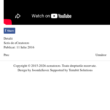
f
Share
Detalii
Scris de
eCreator.ro
Publicat: 11 Iulie 2016
Prec
Următor
Copyright © 2015-2026 ecreator.ro. Toate drepturile rezervate.
Design by
JoomlaSaver
. Supported by
Terrabit Solutions