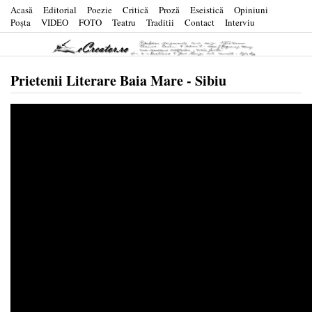
Acasă
Editorial
Poezie
Critică
Proză
Eseistică
Opiniuni
Poşta
VIDEO
FOTO
Teatru
Traditii
Contact
Interviu
Prietenii Literare Baia Mare - Sibiu