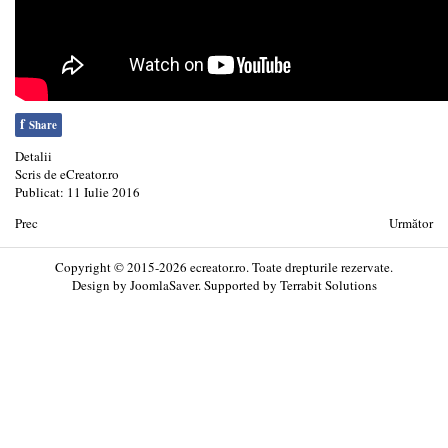
f
Share
Detalii
Scris de
eCreator.ro
Publicat: 11 Iulie 2016
Prec
Următor
Copyright © 2015-2026 ecreator.ro. Toate drepturile rezervate.
Design by
JoomlaSaver
. Supported by
Terrabit Solutions