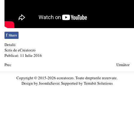
f
Share
Detalii
Scris de
eCreator.ro
Publicat: 11 Iulie 2016
Prec
Următor
Copyright © 2015-2026 ecreator.ro. Toate drepturile rezervate.
Design by
JoomlaSaver
. Supported by
Terrabit Solutions