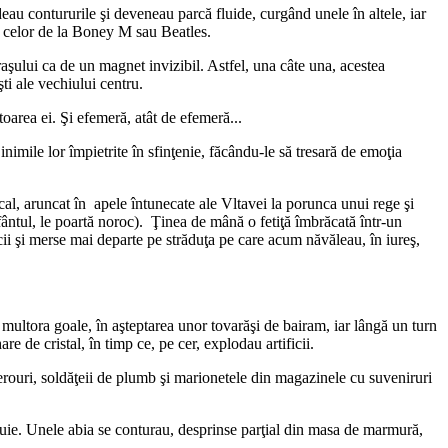
deau contururile şi deveneau parcă fluide, curgând unele în altele, iar
le celor de la Boney M sau Beatles.
oraşului ca de un magnet invizibil. Astfel, una câte una, acestea
ti ale vechiului centru.
toarea ei. Şi efemeră, atât de efemeră...
ile lor împietrite în sfinţenie, făcându-le să tresară de emoţia
ocal, aruncat în apele întunecate ale Vltavei la porunca unui rege şi
 sfântul, le poartă noroc). Ţinea de mână o fetiţă îmbrăcată într-un
cii şi merse mai departe pe străduţa pe care acum năvăleau, în iureş,
i multora goale, în aşteptarea unor tovarăşi de bairam, iar lângă un turn
e de cristal, în timp ce, pe cer, explodau artificii.
 zerouri, soldăţeii de plumb şi marionetele din magazinele cu suveniruri
atuie. Unele abia se conturau, desprinse parţial din masa de marmură,