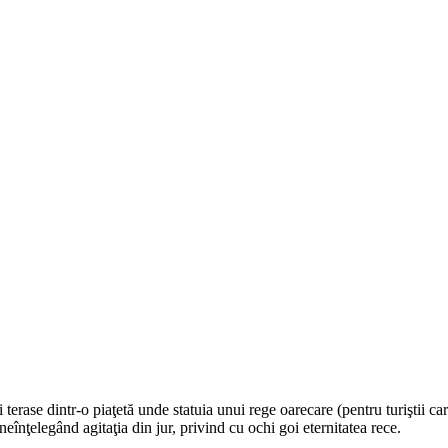
 terase dintr-o piaţetă unde statuia unui rege oarecare (pentru turiştii c
eînţelegând agitaţia din jur, privind cu ochi goi eternitatea rece.