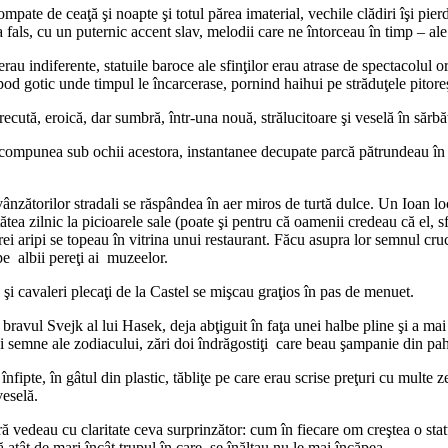
mpate de ceaţă şi noapte şi totul părea imaterial, vechile clădiri îşi pier
 fals, cu un puternic accent slav, melodii care ne întorceau în timp – a
erau indiferente, statuile baroce ale sfinţilor erau atrase de spectacolul 
pod gotic unde timpul le încarcerase, pornind haihui pe străduţele pitoreş
recută, eroică, dar sumbră, într-una nouă, strălucitoare şi veselă în sărbă
mpunea sub ochii acestora, instantanee decupate parcă pătrundeau în inim
e vânzătorilor stradali se răspândea în aer miros de turtă dulce. Un Ioan l
stătea zilnic la picioarele sale (poate şi pentru că oamenii credeau că el,
ei aripi se topeau în vitrina unui restaurant. Făcu asupra lor semnul cru
pe albii pereţi ai muzeelor.
 şi cavaleri plecaţi de la Castel se mişcau graţios în pas de menuet.
 bravul Svejk al lui Hasek, deja abţiguit în faţa unei halbe pline şi a ma
şi semne ale zodiacului, zări doi îndrăgostiţi care beau şampanie din pahar
fipte, în gâtul din plastic, tăbliţe pe care erau scrise preţuri cu multe
veselă.
tră vedeau cu claritate ceva surprinzător: cum în fiecare om creştea o st
ă atât de mari încât trupul în care se înălţau nu le mai încăpea.