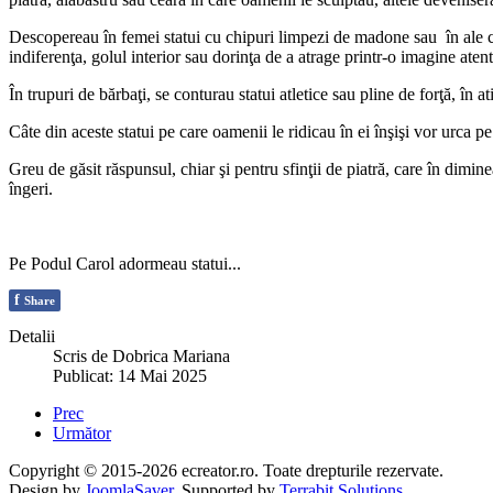
Descopereau în femei statui cu chipuri limpezi de madone sau în ale căr
indiferenţa, golul interior sau dorinţa de a atrage printr-o imagine aten
În trupuri de bărbaţi, se conturau statui atletice sau pline de forţă, în at
Câte din aceste statui pe care oamenii le ridicau în ei înşişi vor urca 
Greu de găsit răspunsul, chiar şi pentru sfinţii de piatră, care în dimine
îngeri.
Pe Podul Carol adormeau statui...
f
Share
Detalii
Scris de
Dobrica Mariana
Publicat: 14 Mai 2025
Prec
Următor
Copyright © 2015-2026 ecreator.ro. Toate drepturile rezervate.
Design by
JoomlaSaver
. Supported by
Terrabit Solutions