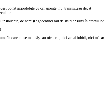
ele, deşi bogat împodobite cu ornamente, nu transmiteau decât
cul lor.
şi insinuante, de narcişi egocentrici sau de sisifi absurzi în efortul lor.
!
ume în care nu se mai năşteau nici eroi, nici zei ai iubirii, nici măcar