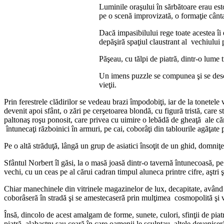
Luminile oraşului în sărbătoare erau esto
pe o scenă improvizată, o formaţie cânta
Dacă impasibilului rege toate acestea îi 
depăşiră spaţiul claustrant al vechiului 
Păşeau, cu tălpi de piatră, dintr-o lume t
Un imens puzzle se compunea şi se desco
vieţii.
Prin ferestrele clădirilor se vedeau brazi împodobiţi, iar de la tonetel
devenit apoi sfânt, o zări pe cerşetoarea blondă, cu figură tristă, care 
paltonaş roşu ponosit, care privea cu uimire o lebădă de gheaţă ale căr
întunecaţi războinici în armuri, pe cai, coborâţi din tablourile agăţate 
Pe o altă străduţă, lângă un grup de asiatici însoţit de un ghid, domniţe
Sfântul Norbert îl găsi, la o masă joasă dintr-o tavernă întunecoasă, pe
vechi, cu un ceas pe al cărui cadran timpul aluneca printre cifre, aştri 
Chiar manechinele din vitrinele magazinelor de lux, decapitate, având în
coborâseră în stradă şi se amestecaseră prin mulţimea cosmopolită şi 
Însă, dincolo de acest amalgam de forme, sunete, culori, sfinţii de pia
piatră, alabastru sau ceară în care oamenii le sculptau, altele deveniser