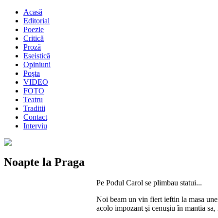
Acasă
Editorial
Poezie
Critică
Proză
Eseistică
Opiniuni
Poşta
VIDEO
FOTO
Teatru
Traditii
Contact
Interviu
Noapte la Praga
Pe Podul Carol se plimbau statui...
Noi beam un vin fiert ieftin la masa unei
acolo impozant şi cenuşiu în mantia sa, n