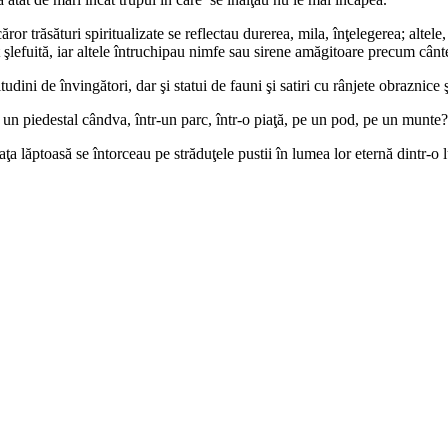
or trăsături spiritualizate se reflectau durerea, mila, înţelegerea; alt
t şlefuită, iar altele întruchipau nimfe sau sirene amăgitoare precum cânte
itudini de învingători, dar şi statui de fauni şi satiri cu rânjete obraznice 
pe un piedestal cândva, într-un parc, într-o piaţă, pe un pod, pe un munte?
aţa lăptoasă se întorceau pe străduţele pustii în lumea lor eternă dintr-o l