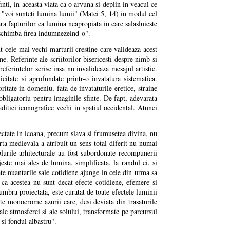
nti, in aceasta viata ca o arvuna si deplin in veacul ce
ul "voi sunteti lumina lumii" (Matei 5, 14) in modul cel
ara fapturilor ca lumina neapropiata in care salasluieste
reschimba firea indumnezeind-o".
 cele mai vechi marturii crestine care valideaza acest
e. Referinte ale scriitorilor bisericesti despre nimb si
eferintelor scrise insa nu invalideaza mesajul artistic.
citate si aprofundate printr-o invatatura sistematica.
itate in domeniu, fata de invataturile eretice, straine
obligatoriu pentru imaginile sfinte. De fapt, adevarata
aditiei iconografice vechi in spatiul occidental. Atunci
flectate in icoana, precum slava si frumusetea divina, nu
arta medievala a atribuit un sens total diferit nu numai
blurile arhitecturale au fost subordonate recompunerii
ujeste mai ales de lumina, simplificata, la randul ei, si
ate nuantarile sale cotidiene ajunge in cele din urma sa
 ca acestea nu sunt decat efecte cotidiene, efemere si
umbra proiectata, este curatat de toate efectele luminii
fete monocrome azurii care, desi deviata din trasaturile
ale atmosferei si ale solului, transformate pe parcursul
 si fondul albastru".