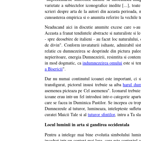
varietate a subiectelor iconografice inedite [...], toat
scrieri despre arta de la autori din aceasta perioada
cunoasterea empirica si o anumita referire la vechile tr
Neaducand aici in discutie anumite excese care s-au 
Aceasta a franat tendintele abstracte si naturaliste si 
- spre deosebire de italieni - au facut loc naturalului
de divin". Conform invataturii isihaste, admirabil si
relatie cu dumnezeirea se desprinde din pictura paleo
nepieritoare, energia Dumnezeirii, resimtita si contempl
in mod dogmatic, ca
indumnezeirea omului
este si te
a Bisericii
".
Dar nu numai continutul icoanei este important, ci si
transfigurat, pictorul insusi trebuie sa aiba
harul dum
asemenea picteaza pe Cel asemenea". Iconarul trebuie s
icoane erau intr-un fel introdusi intr-o categorie apar
care se facea in Duminica Pastilor. Se incepea cu trop
Dumnezeule al tuturor, lumineaza, intelepteste sufletu
curatei Maicii Tale si al
tuturor sfintilor
, intru a Ta sl
Locul luminii in arta si gandirea occidentala
Pentru a intelege mai bine evolutia simbolului luminii
incadrat intr-un context mai larg, care este contextul a