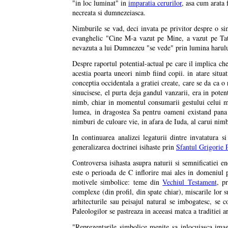
"in loc luminat" in
imparatia cerurilor
, asa cum arata 
necreata si dumnezeiasca.
Nimburile se vad, deci invata pe privitor despre o si
evanghelic "Cine M-a vazut pe Mine, a vazut pe Tat
nevazuta a lui Dumnezeu "se vede" prin lumina harului 
Despre raportul potential-actual pe care il implica ch
acestia poarta uneori nimb fiind copii. in atare situati
conceptia occidentala a gratiei create, care se da ca 
sinucisese, el purta deja gandul vanzarii, era in poten
nimb, chiar in momentul consumarii gestului celui ma
lumea, in dragostea Sa pentru oameni existand pana la
nimburi de culoare vie, in afara de Iuda, al carui nimb
In continuarea analizei legaturii dintre invatatura s
generalizarea doctrinei isihaste prin
Sfantul Grigorie 
Controversa isihasta asupra naturii si semnificatiei 
este o perioada de C inflorire mai ales in domeniul p
motivele simbolice: teme din
Vechiul Testament
, p
complexe (din profil, din spate chiar), miscarile lor s
arhitecturile sau peisajul natural se imbogatesc, se 
Paleologilor se pastreaza in aceeasi matca a traditiei ar
"Reprezentarile simbolice menite sa inlocuiasca imagi