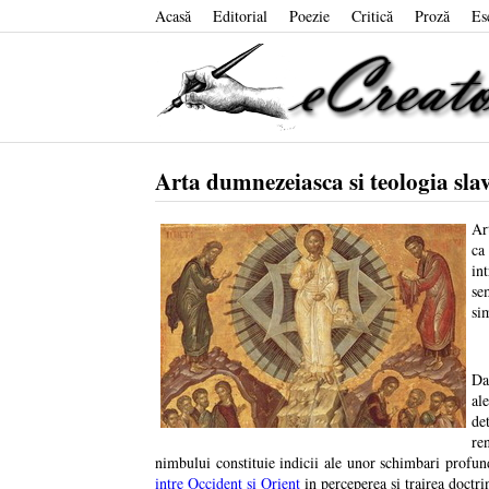
Acasă
Editorial
Poezie
Critică
Proză
Es
Arta dumnezeiasca si teologia slav
Ar
ca
in
se
si
Da
al
de
re
nimbului constituie indicii ale unor schimbari profun
intre Occident si Orient
in perceperea si trairea doctrin