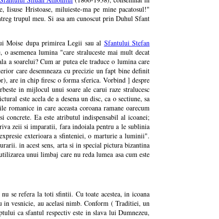
, Iisuse Hristoase, miluieste-ma pe mine pacatosul!"
intreg trupul meu. Si asa am cunoscut prin Duhul Sfant
 lui Moise dupa primirea Legii sau al
Sfantului Stefan
e, o asemenea lumina "care straluceste mai mult decat
rala a soarelui? Cum ar putea ele traduce o lumina care
terior care desemneaza cu precizie un fapt bine definit
or), are in chip firesc o forma sferica. Vorbind ] despre
beste in mijlocul unui soare ale carui raze stralucesc
ctural este acela de a desena un disc, ca o sectiune, sa
nile romanice in care aceasta coroana ramane oarecum
si concrete. Ea este atributul indispensabil al icoanei;
iva zeii si imparatii, fara indoiala pentru a le sublinia
expresie exterioara a sfinteniei, o marturie a luminii".
urarii. in acest sens, arta si in special pictura bizantina
n utilizarea unui limbaj care nu reda lumea asa cum este
 se refera la toti sfintii. Cu toate acestea, in icoana
u in vesnicie, au acelasi nimb. Conform ( Traditiei, un
faptului ca sfantul respectiv este in slava lui Dumnezeu,