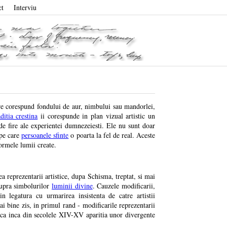
ct
Interviu
care corespund fondului de aur, nimbului sau mandorlei,
aditia crestina
ii corespunde in plan vizual artistic un
 de fire ale experientei dumnezeiesti. Ele nu sunt doar
 pe care
persoanele sfinte
o poarta la fel de real. Aceste
formele lumii create.
 reprezentarii artistice, dupa Schisma, treptat, si mai
asupra simbolurilor
luminii divine
. Cauzele modificarii,
in legatura cu urmarirea insistenta de catre artistii
mai bine zis, in primul rand - modificarile reprezentarii
fica inca din secolele XIV-XV aparitia unor divergente