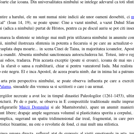
foarte clar icoana. Din universalitatea nimbului se intelege adevarul ca toti sfin
mtire a harului, ele nu sunt numai niste indicii ale unor oameni deosebiti, ci
m
al" (Ioan 14, 19), se poate spune: Cine a vazut nimbul, a vazut Duhul Sfa
(adica a nimbului) purtat de Hristos, pentru ca pe discul auriu se pot citi ins
emarea la sfintenie se intelege mai mult prin utilizarea nimbului in anumite co
i, nimbul ilustreaza sfintenia in potenta a fiecaruia si pe care au actualizat-o 
o rasplata dupa moarte... in scena Cinei de Taina, in majoritatea icoanelor, Apos
ta osandit. Absenta nimbului sanctioneaza autoexcluderea lui. Totusi, intr-o repr
i odios, tradarea. Prin aceasta exceptie (poate si eroare), icoana de mai su
 sfarsit o sansa a reabilitarii, chiar si pentru vanzatorul Iuda. Mai realist
 este negru. El e inca Apostol, de aceea poarta nimb, dar in inima lui a patruns
i arta prin perspectiva nimbului, se poate observa influenta pe care a exerci
Palama
, sinoadele din vremea sa si scriitorii o care i-au urmat.
energiilor necreate a avut loc in timpul dinastiei Paleologilor (1261-1453), ul
icturii. Pe de o parte, se observa in E compozitiile traditionale multe imprumu
refigurarile
Maicii Domnului
si ale Mantuitorului), apare un anumit manieris
unt libere; drapaje ample sugereaza volumul si plasticitatea sporita a corpului, s
complica, sugerand un spatiu tridimensional dar ireal, fragmentat, in care pers
tistice bizantine, nu este o revolutie de fond, ci mai mult una stilistica.
nea umana directa, refluxul atat de expresiv al vietii emotionale in arta, tend