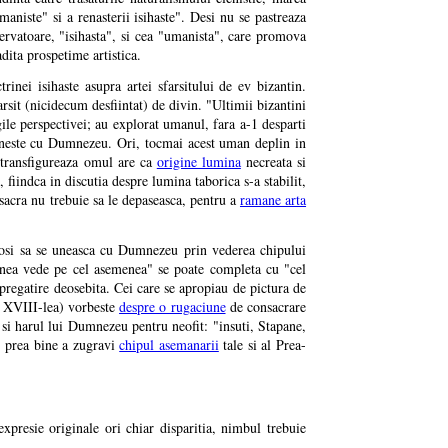
umaniste" si a renasterii isihaste". Desi nu se pastreaza
ervatoare, "isihasta", si cea "umanista", care promova
dita prospetime artistica.
rinei isihaste asupra artei sfarsitului de ev bizantin.
arsit (nicidecum desfiintat) de divin. "Ultimii bizantini
gile perspectivei; au explorat umanul, fara a-1 desparti
e uneste cu Dumnezeu. Ori, tocmai acest uman deplin in
e transfigureaza omul are ca
origine lumina
necreata si
 fiindca in discutia despre lumina taborica s-a stabilit,
 sacra nu trebuie sa le depaseasca, pentru a
ramane arta
nciosi sa se uneasca cu Dumnezeu prin vederea chipului
enea vede pe cel asemenea" se poate completa cu "cel
i pregatire deosebita. Cei care se apropiau de pictura de
al XVIII-lea) vorbeste
despre o rugaciune
de consacrare
 si harul lui Dumnezeu pentru neofit: "insuti, Stapane,
si prea bine a zugravi
chipul asemanarii
tale si al Prea-
expresie originale ori chiar disparitia, nimbul trebuie