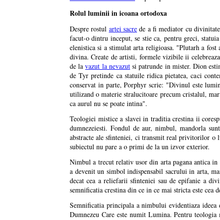
Rolul luminii in icoana ortodoxa
Despre rostul
artei sacre
de a fi mediator cu divinitate
facut-o dintru inceput, se stie ca, pentru greci, statui
elenistica si a stimulat arta religioasa. "Plutarh a fo
divina. Create de artisti, formele vizibile ii celebreaz
de la
vazut la nevazut
si patrunde in mister. Dion esti
de Tyr pretinde ca statuile ridica pietatea, caci cont
conservat in parte, Porphyr scrie: "Divinul este lumino
utilizand o materie stralucitoare precum cristalul, marm
ca aurul nu se poate intina".
Teologiei mistice a slavei in traditia crestina ii cores
dumnezeiesti. Fondul de aur, nimbul, mandorla sunt 
abstracte ale sfinteniei, ci transmit real privitorilor 
subiectul nu pare a o primi de la un izvor exterior.
Nimbul a trecut relativ usor din arta pagana antica in l
a devenit un simbol indispensabil sacrului in arta, ma
decat cea a reliefarii sfinteniei sau de epifanie a div
semnificatia crestina din ce in ce mai stricta este cea
Semnificatia principala a nimbului evidentiaza ideea
Dumnezeu Care este numit Lumina. Pentru teologia mis