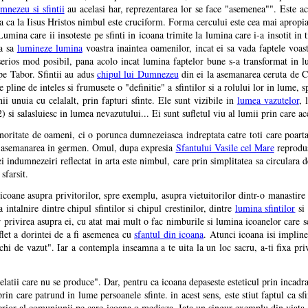
mnezeu si sfintii
au acelasi har, reprezentarea lor se face "asemenea"". Este ac
ia ca la Iisus Hristos nimbul este cruciform. Forma cercului este cea mai apropi
umina care ii insoteste pe sfinti in icoana trimite la lumina care i-a insotit in 
sa sa
lumineze lumina
voastra inaintea oamenilor, incat ei sa vada faptele voas
i serios mod posibil, pana acolo incat lumina faptelor bune s-a transformat in 
pe Tabor. Sfintii au adus
chipul lui Dumnezeu
din ei la asemanarea ceruta de Cr
pline de inteles si frumusete o "definitie" a sfintilor si a rolului lor in lume,
ii unuia cu celalalt, prin fapturi sfinte. Ele sunt vizibile in
lumea vazutelor
, 
) si salasluiesc in lumea nevazutului... Ei sunt sufletul viu al lumii prin care 
minoritate de oameni, ci o porunca dumnezeiasca indreptata catre toti care poar
", asemanarea in germen. Omul, dupa expresia
Sfantului Vasile cel Mare
reprodu
indumnezeiri reflectat in arta este nimbul, care prin simplitatea sa circulara d
sfarsit.
 icoane asupra privitorilor, spre exemplu, asupra vietuitorilor dintr-o manastire 
intalnire dintre chipul sfintilor si chipul crestinilor, dintre
lumina sfintilor
si 
r privirea asupra ei, cu atat mai mult o fac nimburile si lumina icoanelor care 
uflet a dorintei de a fi asemenea cu
sfantul din icoana
. Atunci icoana isi impline
ochi de vazut". Iar a contempla inseamna a te uita la un loc sacru, a-ti fixa pri
latii care nu se produce". Dar, pentru ca icoana depaseste esteticul prin incadra
prin care patrund in lume persoanele sfinte. in acest sens, este stiut faptul ca sf
perior al comuniunii pe care icoana o mediaza. Iata un singur exemplu din viata