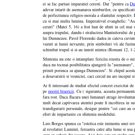
ei se fac partasi imparatiei ceresti. Dar "pentru ca
Du
adevar intarit de asemanarea nimburilor, cu specificat
de perfectiunea religios-morala a sfantului respectiv. L
cu si mai multa lumina. Imperativul evanghelic: "A
ceruri" (Matei 5, 16) a fost luat de sfinti in cel ma
asupra trupului, dandu-i stralucirea Mantuitorului de 
lui Dumnezeu. Pavel Florenski dadea in cateva cuvinte 
vazuti ai lumii nevazute, prin simboluri vii ale fuziun
schimbat trupul si si-au innoit mintea (Romani 12, 1-2
Sfintenia nu este o intamplare fericita reusita de o 
daca nu tocmai posibilitatea ajungerii la "asemanare
primit porunca sa ajunga Dumnezeu". Si chipul acestei 
a desavarsirii si vesniciei, caci cercul nu are inceput si 
Ar fi interesant de studiat efectul concret exercitat de
pe
peretii bisericii
. Cu ( siguranta, aceasta permanenta 
fara rost. Daca flacara unei lumanari atrage involunta
mult decat captivarea atentiei poate fi incoltirea in s
transfigurarii personale, desigur pentru "cei care au 
efort de impartasire cu sfintenia modelului.
Luis Borges spunea ca "estetica este iminenta unei reve
al revelatiei Luminii, fereastra catre alta lume si usa 
cum ar cobori din icoana. Aici deja este un stadiu su