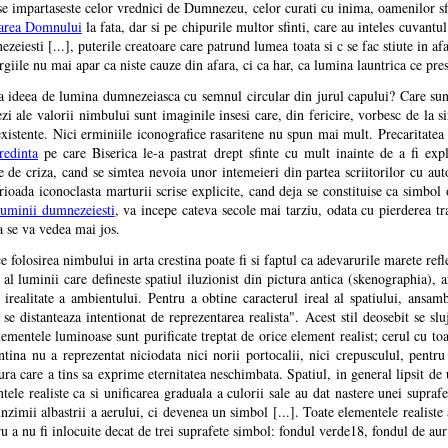
 se impartaseste celor vrednici de Dumnezeu, celor curati cu inima, oamenilor sfi
area Domnului
la fata, dar si pe chipurile multor sfinti, care au inteles cuvant
ezeiesti [...], puterile creatoare care patrund lumea toata si c se fac stiute in af
rgiile nu mai apar ca niste cauze din afara, ci ca har, ca lumina launtrica ce p
ata ideea de lumina dumnezeiasca cu semnul circular din jurul capului? Care sunt
 ale valorii nimbului sunt imaginile insesi care, din fericire, vorbesc de la sin
xistente. Nici erminiile iconografice rasaritene nu spun mai mult. Precaritatea r
redinta
pe care Biserica le-a pastrat drept sfinte cu mult inainte de a fi expli
 de criza, cand se simtea nevoia unor intemeieri din partea scriitorilor cu autor
ioada iconoclasta marturii scrise explicite, cand deja se constituise ca simbol 
luminii dumnezeiesti
, va incepe cateva secole mai tarziu, odata cu pierderea tr
a se va vedea mai jos.
ce folosirea nimbului in arta crestina poate fi si faptul ca adevarurile marete re
al luminii care defineste spatiul iluzionist din pictura antica (skenographia), 
e irealitate a ambientului. Pentru a obtine caracterul ireal al spatiului, ansam
re se distanteaza intentionat de reprezentarea realista". Acest stil deosebit se sl
elementele luminoase sunt purificate treptat de orice element realist; cerul cu to
ntina nu a reprezentat niciodata nici norii portocalii, nici crepusculul, pentru
ura care a tins sa exprime eternitatea neschimbata. Spatiul, in general lipsit de 
ntele realiste ca si unificarea graduala a culorii sale au dat nastere unei supra
nzimii albastrii a aerului, ci devenea un simbol [...]. Toate elementele realiste 
tru a nu fi inlocuite decat de trei suprafete simbol: fondul verde18, fondul de aur