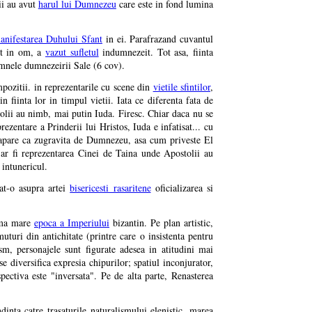
tii au avut
harul lui Dumnezeu
care este in fond lumina
anifestarea Duhului Sfant
in ei. Parafrazand cuvantul
nt in om, a
vazut sufletul
indumnezeit. Tot asa, fiinta
emnele dumnezeirii Sale (6 cov).
mpozitii. in reprezentarile cu scene din
vietile sfintilor
,
in fiinta lor in timpul vietii. Iata ce diferenta fata de
tolii au nimb, mai putin Iuda. Firesc. Chiar daca nu se
ezentare a Prinderii lui Hristos, Iuda e infatisat... cu
s apare ca zugravita de Dumnezeu, asa cum priveste El
a ar fi reprezentarea Cinei de Taina unde Apostolii au
 intunericul.
tat-o asupra artei
bisericesti rasaritene
oficializarea si
tima mare
epoca a Imperiului
bizantin. Pe plan artistic,
turi din antichitate (printre care o insistenta pentru
m, personajele sunt figurate adesea in atitudini mai
e diversifica expresia chipurilor; spatiul inconjurator,
pectiva este "inversata". Pe de alta parte, Renasterea
inta catre trasaturile naturalismului elenistic, marea