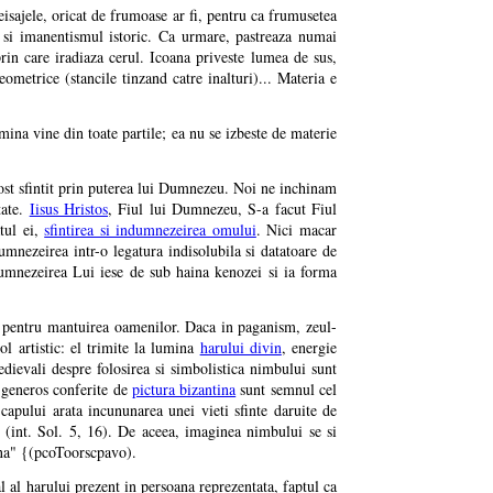
isajele, oricat de frumoase ar fi, pentru ca frumusetea
 si imanentismul istoric. Ca urmare, pastreaza numai
in care iradiaza cerul. Icoana priveste lumea de sus,
ometrice (stancile tinzand catre inalturi)... Materia e
mina vine din toate partile; ea nu se izbeste de materie
 fost sfintit prin puterea lui Dumnezeu. Noi ne inchinam
tate.
Iisus Hristos
, Fiul lui Dumnezeu, S-a facut Fiul
tul ei,
sfintirea si indumnezeirea omului
. Nici macar
umnezeirea intr-o legatura indisolubila si datatoare de
umnezeirea Lui iese de sub haina kenozei si ia forma
e pentru mantuirea oamenilor. Daca in paganism, zeul-
ol artistic: el trimite la lumina
harului divin
, energie
medievali despre folosirea si simbolistica nimbului sunt
e generos conferite de
pictura bizantina
sunt semnul cel
 capului arata incununarea unei vieti sfinte daruite de
 (int. Sol. 5, 16). De aceea, imaginea nimbului se si
ina" {(pcoToorscpavo).
l al harului prezent in persoana reprezentata, faptul ca