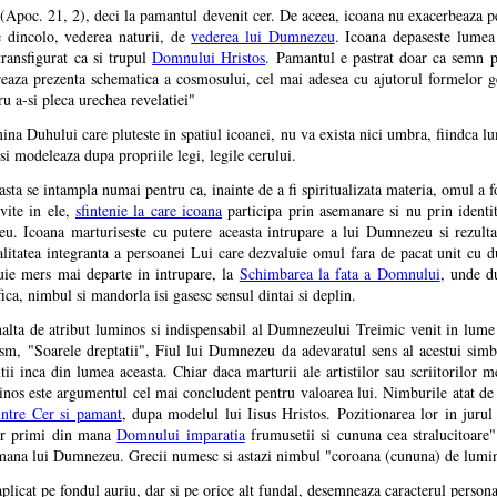
 (Apoc. 21, 2), deci la pamantul devenit cer. De aceea, icoana nu exacerbeaza pe
e dincolo, vederea naturii, de
vederea lui Dumnezeu
. Icoana depaseste lumea
ransfigurat ca si trupul
Domnului Hristos
. Pamantul e pastrat doar ca semn pr
ereaza prezenta schematica a cosmosului, cel mai adesea cu ajutorul formelor ge
ru a-si pleca urechea revelatiei"
ina Duhului care pluteste in spatiul icoanei, nu va exista nici umbra, fiindca lu
 si modeleaza dupa propriile legi, legile cerului.
asta se intampla numai pentru ca, inainte de a fi spiritualizata materia, omul a
vite in ele,
sfintenie la care icoana
participa prin asemanare si nu prin identi
. Icoana marturiseste cu putere aceasta intrupare a lui Dumnezeu si rezulta
ealitatea integranta a persoanei Lui care dezvaluie omul fara de pacat unit cu d
buie mers mai departe in intrupare, la
Schimbarea la fata a Domnului
, unde d
ca, nimbul si mandorla isi gasesc sensul dintai si deplin.
nalta de atribut luminos si indispensabil al Dumnezeului Treimic venit in lum
nism, "Soarele dreptatii", Fiul lui Dumnezeu da adevaratul sens al acestui simb
ntii inca din lumea aceasta. Chiar daca marturii ale artistilor sau scriitorilor 
uminos este argumentul cel mai concludent pentru valoarea lui. Nimburile atat d
intre Cer si pamant
, dupa modelul lui Iisus Hristos. Pozitionarea lor in jurul
vor primi din mana
Domnului imparatia
frumusetii si cununa cea stralucitoare"
n mana lui Dumnezeu. Grecii numesc si astazi nimbul "coroana (cununa) de lum
aplicat pe fondul auriu, dar si pe orice alt fundal, desemneaza caracterul persona