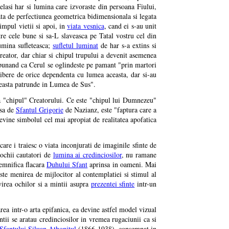
elasi har si lumina care izvoraste din persoana Fiului,
ata de perfectiunea geometrica bidimensionala si legata
timpul vietii si apoi, in
viata vesnica
, cand ei s-au unit
tre cele bune si sa-L slaveasca pe Tatal vostru cel din
lumina sufleteasca;
sufletul luminat
de har s-a extins si
eator, dar chiar si chipul trupului a devenit asemenea
 spunand ca Cerul se oglindeste pe pamant "prin martori
libere de orice dependenta cu lumea aceasta, dar si-au
aceasta patrunde in Lumea de Sus".
ta "chipul" Creatorului. Ce este "chipul lui Dumnezeu"
sa de
Sfantul Grigorie
de Nazianz, este "faptura care a
evine simbolul cel mai apropiat de realitatea apofatica
care i traiesc o viata inconjurati de imaginile sfinte de
ochii cautatori de
lumina ai credinciosilor
, nu ramane
semnifica flacara
Duhului Sfant
aprinsa in oameni. Mai
ste menirea de mijlocitor al contemplatiei si stimul al
virea ochilor si a mintii asupra
prezentei sfinte
intr-un
rea intr-o arta epifanica, ea devine astfel model vizual
intii se aratau credinciosilor in vremea rugaciunii ca si
Sfantului Siluan Athonitul
(1866-1938), consemnat in