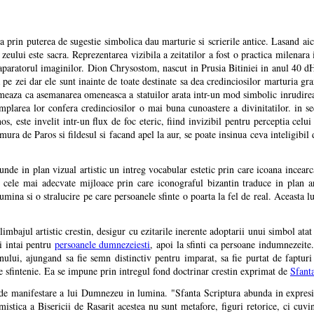
a prin puterea de sugestie simbolica dau marturie si scrierile antice. Lasand aic
a zeului este sacra. Reprezentarea vizibila a zeitatilor a fost o practica milenar
st aparatorul imaginilor. Dion Chrysostom, nascut in Prusia Bitiniei in anul 40 dH
a pe zei dar ele sunt inainte de toate destinate sa dea credinciosilor marturia g
meaza ca asemanarea omeneasca a statuilor arata intr-un mod simbolic inrudirea 
emplarea lor confera credinciosilor o mai buna cunoastere a divinitatilor. in se
s, este invelit intr-un flux de foc eteric, fiind invizibil pentru perceptia celu
ura de Paros si fildesul si facand apel la aur, se poate insinua ceva inteligibil di
punde in plan vizual artistic un intreg vocabular estetic prin care icoana incearc
cele mai adecvate mijloace prin care iconograful bizantin traduce in plan ar
o lumina si o stralucire pe care persoanele sfinte o poarta la fel de real. Aceasta 
imbajul artistic crestin, desigur cu ezitarile inerente adoptarii unui simbol ata
i intai pentru
persoanele dumnezeiesti
, apoi la sfinti ca persoane indumnezeite
inului, ajungand sa fie semn distinctiv pentru imparat, sa fie purtat de fapturi 
 de sfintenie. Ea se impune prin intregul fond doctrinar crestin exprimat de
Sfant
 de manifestare a lui Dumnezeu in lumina. "Sfanta Scriptura abunda in expresii
tica a Bisericii de Rasarit acestea nu sunt metafore, figuri retorice, ci cuv