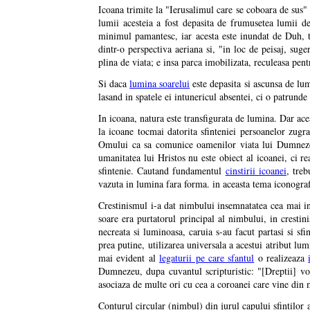
Icoana trimite la "Ierusalimul care se coboara de sus"
lumii acesteia a fost depasita de frumusetea lumii d
minimul pamantesc, iar acesta este inundat de Duh, t
dintr-o perspectiva aeriana si, "in loc de peisaj, sug
plina de viata; e insa parca imobilizata, reculeasa pent
Si daca
lumina soarelui
este depasita si ascunsa de lum
lasand in spatele ei intunericul absentei, ci o patrunde
In icoana, natura este transfigurata de lumina. Dar ace
la icoane tocmai datorita sfinteniei persoanelor zugra
Omului ca sa comunice oamenilor viata lui Dumnezeu
umanitatea lui Hristos nu este obiect al icoanei, ci r
sfintenie. Cautand fundamentul
cinstirii icoanei
, tre
vazuta in lumina fara forma. in aceasta tema iconografi
Crestinismul i-a dat nimbului insemnatatea cea mai i
soare era purtatorul principal al nimbului, in cresti
necreata si luminoasa, caruia s-au facut partasi si sfi
prea putine, utilizarea universala a acestui atribut l
mai evident al
legaturii pe care sfantul
o realizeaza
Dumnezeu, dupa cuvantul scripturistic: "[Dreptii] 
asociaza de multe ori cu cea a coroanei care vine di
Conturul circular (nimbul) din jurul capului sfintilor 