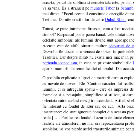
aceasta, pe cat de sublima si nemateriala este, pe atat
va sa vina. Ea a stralucit pe
muntele Tabor
la
Schimb
mai direct. "Focul acesta il constituie c energiile dumn
Treimea. Daruite crestinilor de catre
Duhul Sfant
, ene
Totusi, se pune intrebarea fireasca, cum a fost asoci
simbol? Raspunsul poate parea banal: cele dintai dovezi
celelalte simboluri ale luminii divine sunt aproape ine
Aceasta este de altfel situatia multor
adevaruri de c
Dezvoltarile doctrinare veneau de obicei in perioadele
Traditiei. Dar despre nimb nu exista nici macar in per
perioada iconoclasta
, in ceea ce priveste simbolurile
apar si marturii ale semnificatiei nimbului. Dar aceast
O posibila explicatie a lipsei de marturii care sa expli
au nevoie de dovezi. Ele "Contrar caracterului realist 
luminii, ci si intregului spatiu - care da impresia d
formelor si a peisajului, simplificat si stilizat, si ca
orientata catre acelasi mesaj transcendent. Astfel, si 
fie inlocuit cu fondul de azur sau de aur. "Arta biza
instantanee; ele sunt ignorate complet din aceasta pict
reale [...]. Purificarea fondului azuriu de toate eleme
realiste ale atmosferei, nu mai era reprezentarea profu
secolelor, isi vor pierde astfel trasaturile animate pen