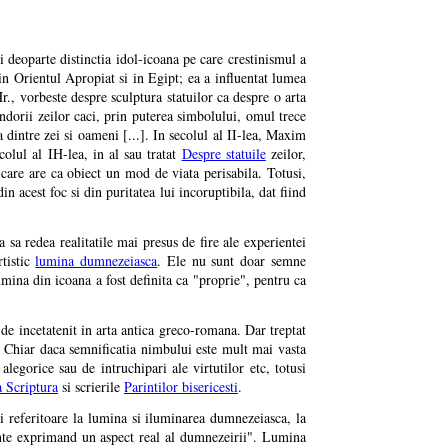
i deoparte distinctia idol-icoana pe care crestinismul a
a in Orientul Apropiat si in Egipt; ea a influentat lumea
r., vorbeste despre sculptura statuilor ca despre o arta
randorii zeilor caci, prin puterea simbolului, omul trece
dintre zei si oameni [...]. In secolul al II-lea, Maxim
colul al IH-lea, in al sau tratat
Despre statuile
zeilor,
i care are ca obiect un mod de viata perisabila. Totusi,
n acest foc si din puritatea lui incoruptibila, dat fiind
a sa redea realitatile mai presus de fire ale experientei
tistic
lumina dumnezeiasca
. Ele nu sunt doar semne
lumina din icoana a fost definita ca "proprie", pentru ca
t de incetatenit in arta antica greco-romana. Dar treptat
. Chiar daca semnificatia nimbului este mult mai vasta
alegorice sau de intruchipari ale virtutilor etc, totusi
a Scriptura
si scrierile
Parintilor bisericesti
.
 referitoare la lumina si iluminarea dumnezeiasca, la
inte exprimand un aspect real al dumnezeirii". Lumina