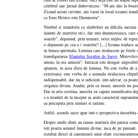
celebrul sau jurnal duhovnicesc: "M-am dus la biser
Zicand aceste cuvinte, am vazut in locul icoanei stan
ca Iisus Hristos este Dumnezeu".
Nimbul si mandorla ca simboluri au dificila sarcina 
inainte de martiriu etc), dar una dumnezeiasca, care
soarele", depasind, prin urmare, orice mijloc de repre
o depaseste pe cea a ( soarelui? [...] Icoana traduce 
in lumea spirituala. Lumina care straluceste pe fetele s
transfigurarea
Sfantului Serafim de Sarov
, Motovilov
intens, la ora amiezii". Intrucat este desigur imposibi
spunem, in acea sfera de lumina. Nu este vorba de a
exterioara; este vorba de a semnala stralucirea chipulu
indispensabil, dar nu si suficient. intr-adevar, ea poat
originea divina. Asadar, prin ea insasi, aureola nu poa
Dar in arta crestina, aureola isi capata semnificatia de
s-a straduit de la inceput sa arate caracterul supranat
ea perceputa prin simturi si ratiune.
Astfel, scenele sacre apar intr-o perspectiva deosebita
Despre multi sfinti au ramas marturii din partea conte
toti poarta semnul luminii divine, inca de pe pamant. 
rezultat direct al canonizarii unui sfant (recunoasterea