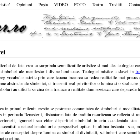
eistică
Opiniuni
Poşta
VIDEO
FOTO
Teatru
Traditii
Conta
ei
ticolul de fata vrea sa surprinda semnificatiile artistice si mai ales teologice 
 simboluri ale manifestarii divine luminoase. Teologiei mistice a slavei in
tr
treg vocabular estetic prin care icoana incearca sa redea realitatile mai presus
mne abstracte ale sfinteniei, ci transmit real privitorilor o lumina si o stralucire
mboluri au dificila sarcina de a traduce o realitate dumnezeiasca care depaseste 
ca in primul mileniu crestin se pastreaza comunitatea de simboluri si modalitatea
es in perioada Renasterii, distantarea fata de traditia rasariteana se reflecta si 
teriorarii, ignorarii sau chiar disparitiei nimbului in arta occidentala stau 
nascentisti a naturalismului ori a perspectivei optice. in ultima instanta - sau, 
de ale conceptiei despre lumina ca simbol al divinitatii, schimbari care semni
ei crestine.