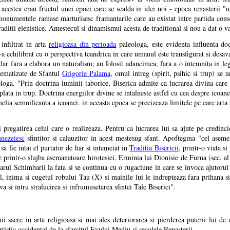
e acestea erau fructul unei epoci care se scalda in idei noi - epoca renasterii "
, monumentele ramase marturisesc framantarile care au existat intre partida cons
aditii elenistice. Amestecul si dinamismul acesta de traditional si nou a dat o va
infiltrat in arta
religioasa din perioada
paleologa, este evidenta influenta doct
le-a echilibrat cu o perspectiva teandrica in care umanul este transfigurat si desav
, dar fara a elabora un naturalism; au folosit adancimea, fara a o intemnita in le
stematizate de Sfantul
Grigorie Palama
, omul intreg (spirit, psihic si trup) s
loga. "Prin doctrina luminii taborice, Biserica admite ca lucrarea divina car
ata in trup. Doctrina energiilor divine se intalneste astfel cu cea despre icoane,
melia semnificanta a icoanei. in aceasta epoca se precizeaza limitele pe care arta
 pregatirea celui care o realizeaza. Pentru ca lucrarea lui sa ajute pe credi
nezeiesc
sfintitor si calauzitor in acest mestesug sfant. Apoftegma "cel asem
a fie intai el purtator de har si intemeiat in
Traditia Bisericii
, printr-o viata s
te printr-o slujba asemanatoare hirotesiei. Erminia lui Dionisie de Furna (sec. 
arul Schimbarii la fata si se continua cu o rugaciune in care se invoca ajutorul
l, inima si cugetul robului Tau (X) si mainile lui le indrepteaza fara prihana 
ava si intru stralucirea si infrumusetarea sfintei Tale Biserici".
 sacre in arta religioasa si mai ales deteriorarea si pierderea puterii lui de 
rtistic occidental de la sfarsitul Evului Mediu si secolele Renasterii.