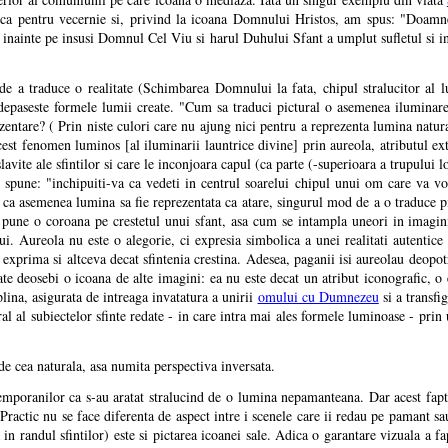
ica pentru vecernie si, privind la icoana Domnului Hristos, am spus: "Doamne
d inainte pe insusi Domnul Cel Viu si harul Duhului Sfant a umplut sufletul si 
de a traduce o realitate (Schimbarea Domnului la fata, chipul stralucitor al
 depaseste formele lumii create. "Cum sa traduci pictural o asemenea iluminar
zentare? ( Prin niste culori care nu ajung nici pentru a reprezenta lumina natu
acest fenomen luminos [al iluminarii launtrice divine] prin aureola, atributul ex
lavite ale sfintilor si care le inconjoara capul (ca parte (-superioara a trupului l
 spune: "inchipuiti-va ca vedeti in centrul soarelui chipul unui om care va vor
l ca asemenea lumina sa fie reprezentata ca atare, singurul mod de a o traduce pi
 pune o coroana pe crestetul unui sfant, asa cum se intampla uneori in imagi
i. Aureola nu este o alegorie, ci expresia simbolica a unei realitati autentice 
e exprima si altceva decat sfintenia crestina. Adesea, paganii isi aureolau deopotr
te deosebi o icoana de alte imagini: ea nu este decat un atribut iconografic, o 
plina, asigurata de intreaga invatatura a unirii
omului cu Dumnezeu
si a transfig
ural al subiectelor sfinte redate - in care intra mai ales formele luminoase - pri
 de cea naturala, asa numita perspectiva inversata.
mporanilor ca s-au aratat stralucind de o lumina nepamanteana. Dar acest fapt nu
Practic nu se face diferenta de aspect intre i scenele care ii redau pe pamant sa
 in randul sfintilor) este si pictarea icoanei sale. Adica o garantare vizuala a 