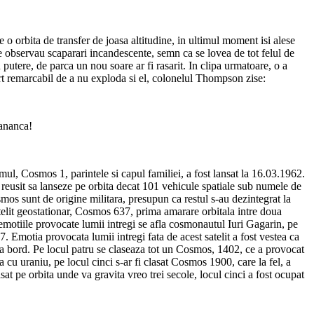
e o orbita de transfer de joasa altitudine, in ultimul moment isi alese
 se observau scaparari incandescente, semn ca se lovea de tot felul de
putere, de parca un nou soare ar fi rasarit. In clipa urmatoare, o a
ort remarcabil de a nu exploda si el, colonelul Thompson zise:
mananca!
ul, Cosmos 1, parintele si capul familiei, a fost lansat la 16.03.1962.
u reusit sa lanseze pe orbita decat 101 vehicule spatiale sub numele de
mos sunt de origine militara, presupun ca restul s-au dezintegrat la
atelit geostationar, Cosmos 637, prima amarare orbitala intre doua
motiile provocate lumii intregi se afla cosmonautul Iuri Gagarin, pe
7. Emotia provocata lumii intregi fata de acest satelit a fost vestea ca
la bord. Pe locul patru se claseaza tot un Cosmos, 1402, ce a provocat
cu uraniu, pe locul cinci s-ar fi clasat Cosmos 1900, care la fel, a
sat pe orbita unde va gravita vreo trei secole, locul cinci a fost ocupat