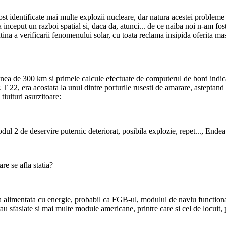
st identificate mai multe explozii nucleare, dar natura acestei probleme s
 a inceput un razboi spatial si, daca da, atunci... de ce naiba noi n-am fo
 a verificarii fenomenului solar, cu toata reclama insipida oferita mass
dinea de 300 km si primele calcule efectuate de computerul de bord indicau
uz T 22, era acostata la unul dintre porturile rusesti de amarare, astepta
tiuituri asurzitoare:
odul 2 de deservire puternic deteriorat, posibila explozie, repet..., Endea
re se afla statia?
ra alimentata cu energie, probabil ca FGB-ul, modulul de navlu functional
erau sfasiate si mai multe module americane, printre care si cel de locuit,