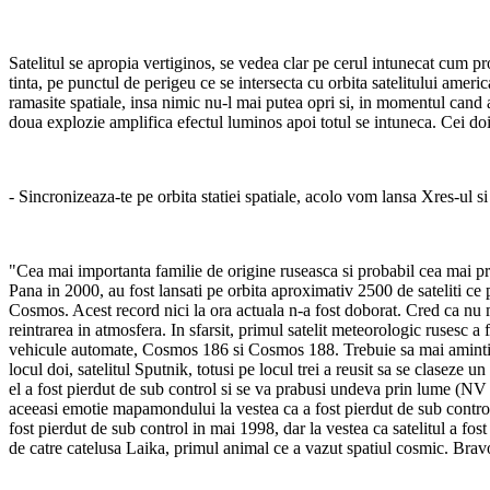
Satelitul se apropia vertiginos, se vedea clar pe cerul intunecat cum pro
tinta, pe punctul de perigeu ce se intersecta cu orbita satelitului amer
ramasite spatiale, insa nimic nu-l mai putea opri si, in momentul cand a
doua explozie amplifica efectul luminos apoi totul se intuneca. Cei doi
- Sincronizeaza-te pe orbita statiei spatiale, acolo vom lansa Xres-ul 
"Cea mai importanta familie de origine ruseasca si probabil cea mai pre
Pana in 2000, au fost lansati pe orbita aproximativ 2500 de sateliti ce
Cosmos. Acest record nici la ora actuala n-a fost doborat. Cred ca nu m
reintrarea in atmosfera. In sfarsit, primul satelit meteorologic rusesc
vehicule automate, Cosmos 186 si Cosmos 188. Trebuie sa mai amintim ca
locul doi, satelitul Sputnik, totusi pe locul trei a reusit sa se claseze
el a fost pierdut de sub control si se va prabusi undeva prin lume (NV
aceeasi emotie mapamondului la vestea ca a fost pierdut de sub control 
fost pierdut de sub control in mai 1998, dar la vestea ca satelitul a fos
de catre catelusa Laika, primul animal ce a vazut spatiul cosmic. Bravo