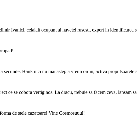
adimir Ivanici, celalalt ocupant al navetei rusesti, expert in identificarea 
prapad!
va secunde. Hank nici nu mai astepta vreun ordin, activa propulsoarele s
biect ce se cobora vertiginos. La dracu, trebuie sa facem ceva, lansam s
sub forma de stele cazatoare! Vine Cosmosuuul!