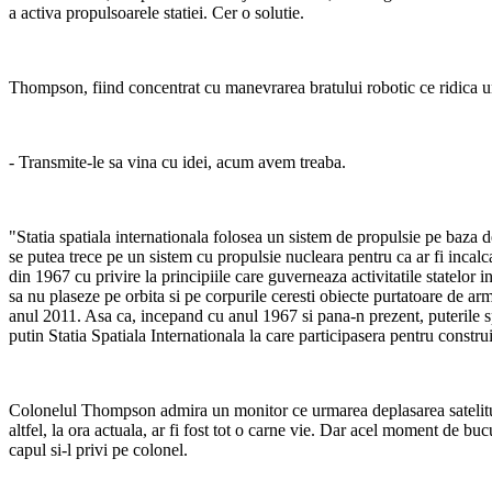
a activa propulsoarele statiei. Cer o solutie.
Thompson, fiind concentrat cu manevrarea bratului robotic ce ridica un 
- Transmite-le sa vina cu idei, acum avem treaba.
"Statia spatiala internationala folosea un sistem de propulsie pe baza 
se putea trece pe un sistem cu propulsie nucleara pentru ca ar fi incalc
din 1967 cu privire la principiile care guverneaza activitatile statelor 
sa nu plaseze pe orbita si pe corpurile ceresti obiecte purtatoare de arm
anul 2011. Asa ca, incepand cu anul 1967 si pana-n prezent, puterile sp
putin Statia Spatiala Internationala la care participasera pentru construir
Colonelul Thompson admira un monitor ce urmarea deplasarea satelitului
altfel, la ora actuala, ar fi fost tot o carne vie. Dar acel moment de b
capul si-l privi pe colonel.