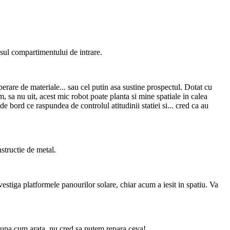
sasul compartimentului de intrare.
perare de materiale... sau cel putin asa sustine prospectul. Dotat cu
m, sa nu uit, acest mic robot poate planta si mine spatiale in calea
de bord ce raspundea de controlul atitudinii statiei si... cred ca au
nstructie de metal.
estiga platformele panourilor solare, chiar acum a iesit in spatiu. Va
? Dupa cum arata, nu cred sa putem repara ceva!