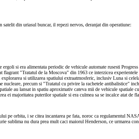
satelit din uriasul buncar, il repezi nervos, deranjat din operatiune:
de ergoli si era alimentata periodic de vehicule automate rusesti Progres
at flagrant "Tratatul de la Moscova" din 1963 ce interzicea experientele 
in explorarea si utilizarea spatiului extraatmosferic, inclusiv Luna si cel
e nucleare, precum si "Tratatul cu privire la rachetele antibalistice" inch
atiale au lansat in spatiu aproximativ cateva mii de vehicule spatiale cu 
ea ei majoritatea puterilor spatiale si era culmea sa se incalce atat de fla
 pe orbita, i se citea incantarea pe fata, noroc ca regulamentul NASA nu
ucurie sublima nu dura prea mult caci maiorul Henderson, ce urmarea concen