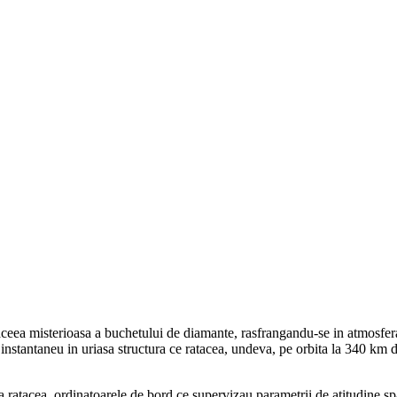
aceea misterioasa a buchetului de diamante, rasfrangandu-se in atmosfera 
nstantaneu in uriasa structura ce ratacea, undeva, pe orbita la 340 km de
la ratacea, ordinatoarele de bord ce supervizau parametrii de atitudine spa