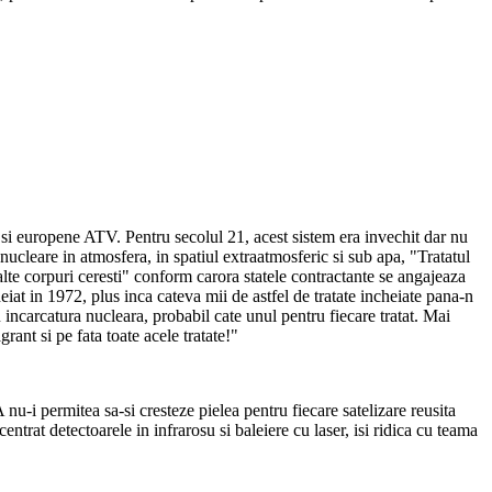
s si europene ATV. Pentru secolul 21, acest sistem era invechit dar nu
nucleare in atmosfera, in spatiul extraatmosferic si sub apa, "Tratatul
elalte corpuri ceresti" conform carora statele contractante se angajeaza
eiat in 1972, plus inca cateva mii de astfel de tratate incheiate pana-n
incarcatura nucleara, probabil cate unul pentru fiecare tratat. Mai
grant si pe fata toate acele tratate!"
-i permitea sa-si cresteze pielea pentru fiecare satelizare reusita
trat detectoarele in infrarosu si baleiere cu laser, isi ridica cu teama