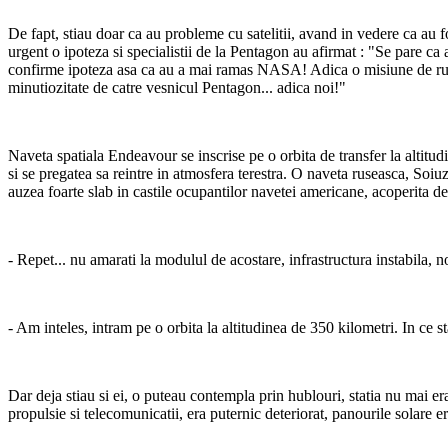
De fapt, stiau doar ca au probleme cu satelitii, avand in vedere ca au fo
urgent o ipoteza si specialistii de la Pentagon au afirmat : "Se pare ca
confirme ipoteza asa ca au a mai ramas NASA! Adica o misiune de rutina
minutiozitate de catre vesnicul Pentagon... adica noi!"
Naveta spatiala Endeavour se inscrise pe o orbita de transfer la altitu
si se pregatea sa reintre in atmosfera terestra. O naveta ruseasca, Soi
auzea foarte slab in castile ocupantilor navetei americane, acoperita de 
- Repet... nu amarati la modulul de acostare, infrastructura instabila, n
- Am inteles, intram pe o orbita la altitudinea de 350 kilometri. In ce sta
Dar deja stiau si ei, o puteau contempla prin hublouri, statia nu mai e
propulsie si telecomunicatii, era puternic deteriorat, panourile solare 