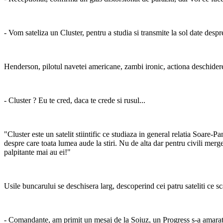
- Vom sateliza un Cluster, pentru a studia si transmite la sol date desp
Henderson, pilotul navetei americane, zambi ironic, actiona deschiderea
- Cluster ? Eu te cred, daca te crede si rusul...
"Cluster este un satelit stiintific ce studiaza in general relatia Soare-
despre care toata lumea aude la stiri. Nu de alta dar pentru civili mer
palpitante mai au ei!"
Usile buncarului se deschisera larg, descoperind cei patru sateliti ce s
- Comandante, am primit un mesaj de la Soiuz, un Progress s-a amarat la