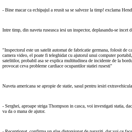
- Bine macar ca echipajul a reusit sa se salveze la timp! exclama Hende
Intre timp, din naveta ruseasca iesi un inspector, deplasandu-se incet de
"Inspectorul este un satelit automat de fabricatie germana, folosit de ca
camera video, el poate fi teleghidat cu ajutorul unui computer portabil, 
satelitilor, probabil asa se explica multitudinea de incidente de la bord
provocat ceva probleme cardiace ocupantilor statiei rusesti"
Naveta americana se apropie de statie, sasul pentru iesiri extravehicula
- Serghei, aproape striga Thompson in casca, voi investigati statia, dac
va da o mana de ajutor.
- Receptionat, confirma un glas distorsionat de paraziti, dar voi ce fa