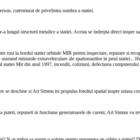
rson, cutremurat de privelistea sumbra a statiei.
-a lungul structurii metalice a statiei. Acesta se indrepta direct inspre 
tre rusi la bordul statiei orbitale MIR pentru inspectare, reparare si recu
usurand misiunile extravehiculare ale spationautilor in jurul statiei... H
ul statiei Mir din anul 1997, incendii, coliziuni, defectarea computerului 
re se deschise si Art Simms isi propulsa fotoliul spatial inspre uriasa co
a puteti, repuneti in functiune generatoarele de curent, Art Simms va inv
ceti? N-ar trebui sa gasim o solutie pentru repunerea pe orbita a statiei