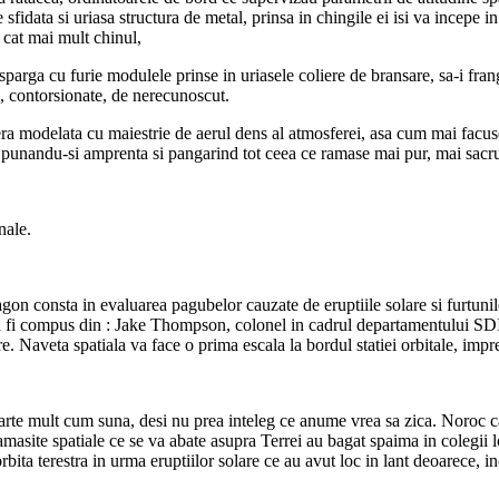
e sfidata si uriasa structura de metal, prinsa in chingile ei isi va incepe i
 cat mai mult chinul,
a-i sparga cu furie modulele prinse in uriasele coliere de bransare, sa-i f
e, contorsionate, de nerecunoscut.
ra modelata cu maiestrie de aerul dens al atmosferei, asa cum mai facuse
 punandu-si amprenta si pangarind tot ceea ce ramase mai pur, mai sacru, m
nale.
 consta in evaluarea pagubelor cauzate de eruptiile solare si furtunile 
va fi compus din : Jake Thompson, colonel in cadrul departamentului SDI 
e. Naveta spatiala va face o prima escala la bordul statiei orbitale, imp
arte mult cum suna, desi nu prea inteleg ce anume vrea sa zica. Noroc ca
asite spatiale ce se va abate asupra Terrei au bagat spaima in colegii lor
rbita terestra in urma eruptiilor solare ce au avut loc in lant deoarece, inc