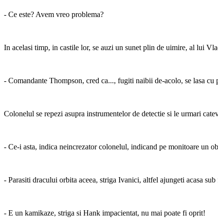
- Ce este? Avem vreo problema?
In acelasi timp, in castile lor, se auzi un sunet plin de uimire, al lui Vl
- Comandante Thompson, cred ca..., fugiti naibii de-acolo, se lasa cu 
Colonelul se repezi asupra instrumentelor de detectie si le urmari cate
- Ce-i asta, indica neincrezator colonelul, indicand pe monitoare un o
- Parasiti dracului orbita aceea, striga Ivanici, altfel ajungeti acasa 
- E un kamikaze, striga si Hank impacientat, nu mai poate fi oprit!