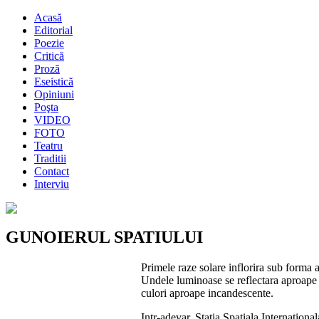
Acasă
Editorial
Poezie
Critică
Proză
Eseistică
Opiniuni
Poşta
VIDEO
FOTO
Teatru
Traditii
Contact
Interviu
GUNOIERUL SPATIULUI
Primele raze solare inflorira sub forma 
Undele luminoase se reflectara aproape i
culori aproape incandescente.
Intr-adevar, Statia Spatiala Internationa