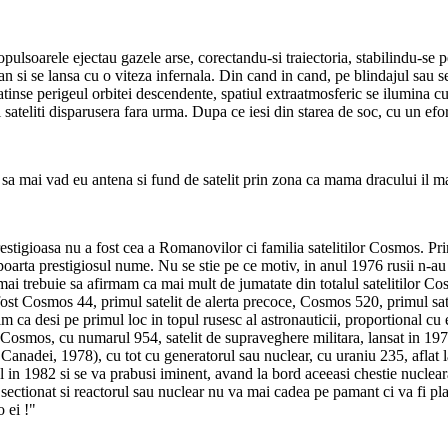
pulsoarele ejectau gazele arse, corectandu-si traiectoria, stabilindu-se p
ican si se lansa cu o viteza infernala. Din cand in cand, pe blindajul sau
tinse perigeul orbitei descendente, spatiul extraatmosferic se ilumina cu 
 sateliti disparusera fara urma. Dupa ce iesi din starea de soc, cu un ef
si sa mai vad eu antena si fund de satelit prin zona ca mama dracului il 
stigioasa nu a fost cea a Romanovilor ci familia satelitilor Cosmos. Prim
 poarta prestigiosul nume. Nu se stie pe ce motiv, in anul 1976 rusii n-a
ai trebuie sa afirmam ca mai mult de jumatate din totalul satelitilor Cos
 a fost Cosmos 44, primul satelit de alerta precoce, Cosmos 520, primul s
 desi pe primul loc in topul rusesc al astronauticii, proportional cu e
 un Cosmos, cu numarul 954, satelit de supraveghere militara, lansat in 197
 Canadei, 1978), cu tot cu generatorul sau nuclear, cu uraniu 235, aflat 
in 1982 si se va prabusi iminent, avand la bord aceeasi chestie nucleara 
t sectionat si reactorul sau nuclear nu va mai cadea pe pamant ci va fi pla
 ei !"