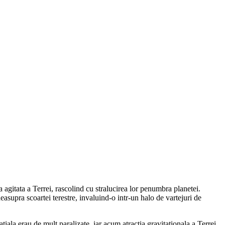
agitata a Terrei, rascolind cu stralucirea lor penumbra planetei.
asupra scoartei terestre, invaluind-o intr-un halo de vartejuri de
tiala erau de mult paralizate, iar acum atractia gravitationala a Terrei