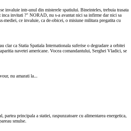
e invaluie intr-unul din misterele spatiului. Bineinteles, trebuia trasata
st inca invitati ?" NORAD, nu s-a avantat nici sa infirme dar nici sa
-mediei, ce invaluie, ca de-obicei, o misiune militara pregatita cu
 clar ca Statia Spatiala Internationala suferise o degradare a orbitei
nd aparitia navetei americane. Vocea comandantului, Serghei Vladici, se
vour, nu amarati la...
, partea principala a statiei, raspunzatoare cu alimentarea energetica,
 pareau smulse.