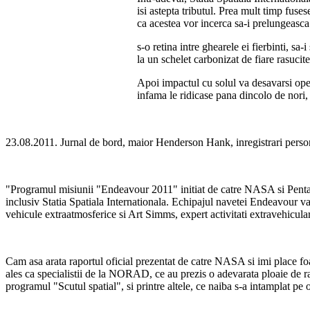
isi astepta tributul. Prea mult timp fuses
ca acestea vor incerca sa-i prelungeasca
s-o retina intre ghearele ei fierbinti, s
la un schelet carbonizat de fiare rasucit
Apoi impactul cu solul va desavarsi ope
infama le ridicase pana dincolo de nori,
23.08.2011. Jurnal de bord, maior Henderson Hank, inregistrari perso
"Programul misiunii "Endeavour 2011" initiat de catre NASA si Pentagon
inclusiv Statia Spatiala Internationala. Echipajul navetei Endeavour 
vehicule extraatmosferice si Art Simms, expert activitati extravehicular
Cam asa arata raportul oficial prezentat de catre NASA si imi place fo
ales ca specialistii de la NORAD, ce au prezis o adevarata ploaie de ram
programul "Scutul spatial", si printre altele, ce naiba s-a intamplat pe o