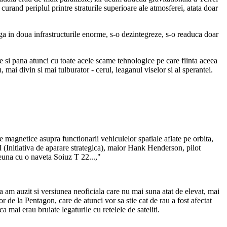
n curand periplul printre straturile superioare ale atmosferei, atata doar
ranga in doua infrastructurile enorme, s-o dezintegreze, s-o readuca doar
 si pana atunci cu toate acele scame tehnologice pe care fiinta aceea
ai divin si mai tulburator - cerul, leaganul viselor si al sperantei.
magnetice asupra functionarii vehiculelor spatiale aflate pe orbita,
(Initiativa de aparare strategica), maior Hank Henderson, pilot
reuna cu o naveta Soiuz T 22...,"
 am auzit si versiunea neoficiala care nu mai suna atat de elevat, mai
 de la Pentagon, care de atunci vor sa stie cat de rau a fost afectat
a mai erau bruiate legaturile cu retelele de sateliti.