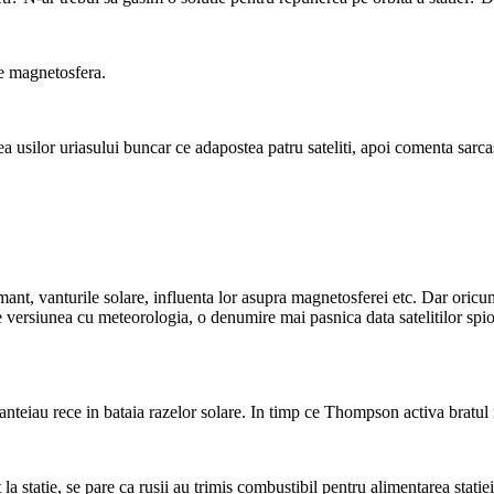
re magnetosfera.
 usilor uriasului buncar ce adapostea patru sateliti, apoi comenta sarcas
Pamant, vanturile solare, influenta lor asupra magnetosferei etc. Dar oricum
ge versiunea cu meteorologia, o denumire mai pasnica data satelitilor spi
canteiau rece in bataia razelor solare. In timp ce Thompson activa bratul
 statie, se pare ca rusii au trimis combustibil pentru alimentarea statie