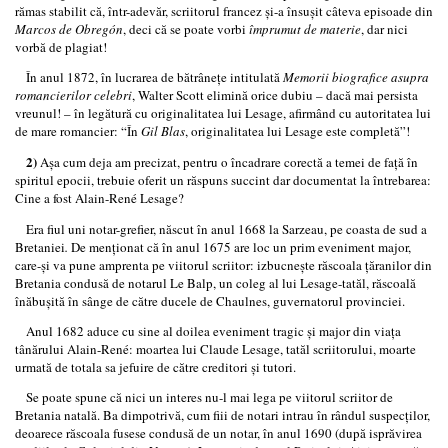
rămas stabilit că, într-adevăr, scriitorul francez şi-a însuşit câteva episoade din
Marcos de Obregón
, deci că se poate vorbi
împrumut de materie
, dar nici
vorbă de plagiat!
În anul 1872, în lucrarea de bătrâneţe intitulată
Memorii biografice asupra
romancierilor celebri
, Walter Scott elimină orice dubiu – dacă mai persista
vreunul! – în legătură cu originalitatea lui Lesage, afirmând cu autoritatea lui
de mare romancier: “În
Gil Blas
, originalitatea lui Lesage este completă”!
2)
Aşa cum deja am precizat, pentru o încadrare corectă a temei de faţă în
spiritul epocii, trebuie oferit un răspuns succint dar documentat la întrebarea:
Cine a fost Alain-René Lesage?
Era fiul uni notar-grefier, născut în anul 1668 la Sarzeau, pe coasta de sud a
Bretaniei
.
De menţionat că în anul 1675 are loc un prim eveniment major,
care-şi va pune amprenta pe viitorul scriitor: izbucneşte răscoala ţăranilor din
Bretania condusă de notarul Le Balp, un coleg al lui Lesage-tatăl, răscoală
înăbuşită în sânge de către ducele de Chaulnes, guvernatorul provinciei.
Anul 1682 aduce cu sine al doilea eveniment tragic şi major din viaţa
tânărului Alain-René: moartea lui Claude Lesage, tatăl scriitorului, moarte
urmată de totala sa jefuire de către creditori şi tutori.
Se poate spune că nici un interes nu-l mai lega pe viitorul scriitor de
Bretania natală. Ba dimpotrivă, cum fiii de notari intrau în rândul suspecţilor,
deoarece răscoala fusese condusă de un notar, în anul 1690 (după isprăvirea