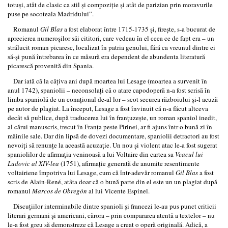
totuşi, atât de clasic ca stil şi compoziţie şi atât de parizian prin moravurile
puse pe socoteala Madridului”.
Romanul
Gil Blas
a fost elaborat între 1715-1735 şi, fireşte, s-a bucurat de
aprecierea numeroşilor săi cititori, care vedeau în el ceea ce de fapt era – un
strălucit roman picaresc, localizat în patria genului, fără ca vreunul dintre ei
să-şi pună întrebarea în ce măsură era dependent de abundenta literatură
picarescă provenită din Spania.
Dar iată că la câţiva ani după moartea lui Lesage (moartea a survenit în
anul 1742), spaniolii – neconsolaţi că o atare capodoperă n-a fost scrisă în
limba spaniolă de un conaţional de-al lor – scot securea războiului şi-l acuză
pe autor de plagiat. La început, Lesage a fost învinuit că n-a făcut altceva
decât să publice, după traducerea lui în franţuzeşte, un roman spaniol inedit,
al cărui manuscris, trecut în Franţa peste Pirinei, ar fi ajuns într-o bună zi în
mâinile sale. Dar din lipsă de dovezi documentare, spaniolii detractori au fost
nevoiţi să renunţe la această acuzaţie. Un nou şi violent atac le-a fost sugerat
spaniolilor de afirmaţia veninoasă a lui Voltaire din cartea sa
Veacul lui
Ludovic al XIV-lea
(1751), afirmaţie generată de anumite resentimente
voltairiene împotriva lui Lesage, cum că într-adevăr romanul
Gil Blas
a fost
scris de Alain-René, atâta doar că o bună parte din el este un un plagiat după
romanul
Marcos de Obregón
al lui Vicente Espinel.
Discuţiilor interminabile dintre spanioli şi francezi le-au pus punct criticii
literari germani şi americani, cărora – prin compararea atentă a textelor – nu
le-a fost greu să demonstreze că Lesage a creat o operă originală. Adică, a