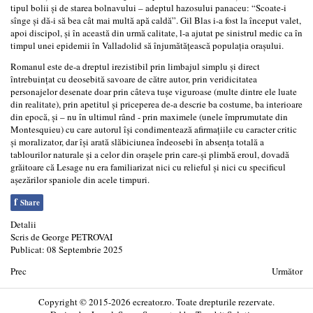
tipul bolii şi de starea bolnavului – adeptul hazosului panaceu: “Scoate-i
sînge şi dă-i să bea cât mai multă apă caldă”. Gil Blas i-a fost la început valet,
apoi discipol, şi în această din urmă calitate, l-a ajutat pe sinistrul medic ca în
timpul unei epidemii în Valladolid să înjumătăţească populaţia oraşului.
Romanul este de-a dreptul irezistibil prin limbajul simplu şi direct
întrebuinţat cu deosebită savoare de către autor, prin veridicitatea
personajelor desenate doar prin câteva tuşe viguroase (multe dintre ele luate
din realitate), prin apetitul şi priceperea de-a descrie ba costume, ba interioare
din epocă, şi – nu în ultimul rând - prin maximele (unele împrumutate din
Montesquieu) cu care autorul îşi condimentează afirmaţiile cu caracter critic
şi moralizator, dar îşi arată slăbiciunea îndeosebi în absenţa totală a
tablourilor naturale şi a celor din oraşele prin care-şi plimbă eroul, dovadă
grăitoare că Lesage nu era familiarizat nici cu relieful şi nici cu specificul
aşezărilor spaniole din acele timpuri.
f
Share
Detalii
Scris de
George PETROVAI
Publicat: 08 Septembrie 2025
Prec
Următor
Copyright © 2015-2026 ecreator.ro. Toate drepturile rezervate.