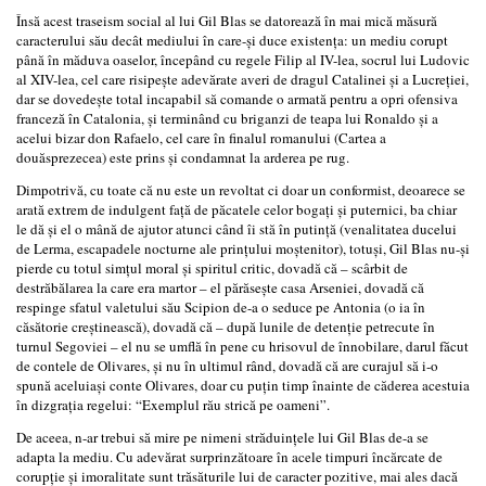
Însă acest traseism social al lui Gil Blas se datorează în mai mică măsură
caracterului său decât mediului în care-şi duce existenţa: un mediu corupt
până în măduva oaselor, începând cu regele Filip al IV-lea, socrul lui Ludovic
al XIV-lea, cel care risipeşte adevărate averi de dragul Catalinei şi a Lucreţiei,
dar se dovedeşte total incapabil să comande o armată pentru a opri ofensiva
franceză în Catalonia, şi terminând cu briganzi de teapa lui Ronaldo şi a
acelui bizar don Rafaelo, cel care în finalul romanului (Cartea a
douăsprezecea) este prins şi condamnat la arderea pe rug.
Dimpotrivă, cu toate că nu este un revoltat ci doar un conformist, deoarece se
arată extrem de indulgent faţă de păcatele celor bogaţi şi puternici, ba chiar
le dă şi el o mână de ajutor atunci când îi stă în putinţă (venalitatea ducelui
de Lerma, escapadele nocturne ale prinţului moştenitor), totuşi, Gil Blas nu-şi
pierde cu totul simţul moral şi spiritul critic, dovadă că – scârbit de
destrăbălarea la care era martor – el părăseşte casa Arseniei, dovadă că
respinge sfatul valetului său Scipion de-a o seduce pe Antonia (o ia în
căsătorie creştinească), dovadă că – după lunile de detenţie petrecute în
turnul Segoviei – el nu se umflă în pene cu hrisovul de înnobilare, darul făcut
de contele de Olivares, şi nu în ultimul rând, dovadă că are curajul să i-o
spună aceluiaşi conte Olivares, doar cu puţin timp înainte de căderea acestuia
în dizgraţia regelui: “Exemplul rău strică pe oameni”.
De aceea, n-ar trebui să mire pe nimeni străduinţele lui Gil Blas de-a se
adapta la mediu. Cu adevărat surprinzătoare în acele timpuri încărcate de
corupţie şi imoralitate sunt trăsăturile lui de caracter pozitive, mai ales dacă