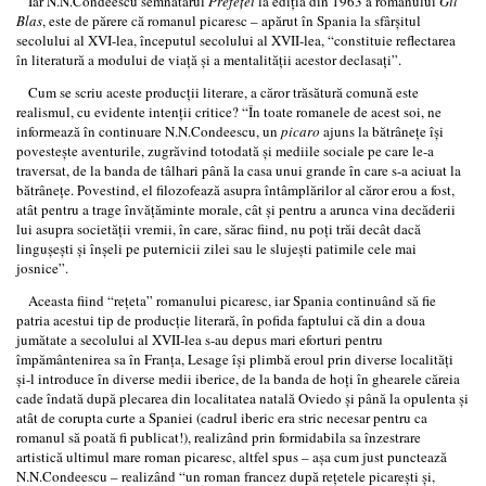
Iar N.N.Condeescu semnatarul
Prefeţei
la ediţia din 1963 a romanului
Gil
Blas
, este de părere că romanul picaresc – apărut în Spania la sfârşitul
secolului al XVI-lea, începutul secolului al XVII-lea, “constituie reflectarea
în literatură a modului de viaţă şi a mentalităţii acestor declasaţi”.
Cum se scriu aceste producţii literare, a căror trăsătură comună este
realismul, cu evidente intenţii critice? “În toate romanele de acest soi, ne
informează în continuare N.N.Condeescu, un
picaro
ajuns la bătrâneţe îşi
povesteşte aventurile, zugrăvind totodată şi mediile sociale pe care le-a
traversat, de la banda de tâlhari până la casa unui grande în care s-a aciuat la
bătrâneţe. Povestind, el filozofează asupra întâmplărilor al căror erou a fost,
atât pentru a trage învăţăminte morale, cât şi pentru a arunca vina decăderii
lui asupra societăţii vremii, în care, sărac fiind, nu poţi trăi decât dacă
linguşeşti şi înşeli pe puternicii zilei sau le slujeşti patimile cele mai
josnice”.
Aceasta fiind “reţeta” romanului picaresc, iar Spania continuând să fie
patria acestui tip de producţie literară, în pofida faptului că din a doua
jumătate a secolului al XVII-lea s-au depus mari eforturi pentru
împământenirea sa în Franţa, Lesage îşi plimbă eroul prin diverse localităţi
şi-l introduce în diverse medii iberice, de la banda de hoţi în ghearele căreia
cade îndată după plecarea din localitatea natală Oviedo şi până la opulenta şi
atât de corupta curte a Spaniei (cadrul iberic era stric necesar pentru ca
romanul să poată fi publicat!), realizând prin formidabila sa înzestrare
artistică ultimul mare roman picaresc, altfel spus – aşa cum just punctează
N.N.Condeescu – realizând “un roman francez după reţetele picareşti şi,