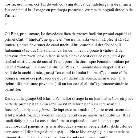
nostru,
nota mea, G.P.
) ar dovedi convingător cât de îndelungat şi de intim a
fost contactul lui Lesage cu producţia picarescă, extrem de bogată dincolo de
Pirinei”.
*
Gil Blas, prin urmare, îşi dovedeşte firea de
picaro
încă din primul capitol al
primei Cărţi (“fiindcă”, ne spune el, “eu numai asta voiam, să plec şi să văd
lumea”), adică de-atunci de când unchiul lui, canonicul din Oviedo, îl
îndeamnă să se ducă la Salamanca. Iar cum firea nu poate fi văduvită de
năravuri, fără riscul de-a o face să pară alceva decât ceea ce este, iată-l pe
tânărul nostru erou de numai 17 ani pornit la drum spre Pennaflor, călare pe
catârul “rablagit” al canonicului Gil Perez, nu înainte de-a şterpeli câţiva
reali de la unchiul mic, gras şi “cu capul înfundat în umeri”, cu toate că în
pungă îi sunau cei patruzeci de ducaţi dăruiţi de acesta, iar în urechi ar fi
trebuit să-i mai sune poveţele (“să nu iau ce-i al altuia”) şi binecuvântările
părinţilor.
Dar de-abia ajunge Gil Blas la Pennaflor şi trage la un han mai arătos, că şi are
parte de prima păţanie din seria inevitabilelor păţanii cu care soarta îl
încearcă pe orişicare
picaro
. De fapt este mai mult o păţanie-avertisment de
felul păcălelilor, dacă avem în vedere faptul că pe naivul şi fudulul Gil Blas
toată tărăşenia nu l-a costat decât masa copioasă cu care l-a cinstit pe
necunoscutul panegirist şi, mai ales, dacă avem în vedere sfatul şfichiuitor cu
care acesta îl răsplăteşte după ospăţ: “...Nu te lăsa amăgit şi nu mai crede pe
nimeni atunci când are să spuie că eşti a opta minune a lumii”.