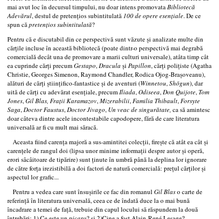
mai avut loc în decursul timpului, nu doar intens promovata
Bibliotecă
Adevărul
, destul de pretenţios subintitulată
100 de opere esenţiale
. De ce
spun că
pretenţios subintitulată
?
Pentru că e discutabil din ce perspectivă sunt văzute şi analizate multe din
cărţile incluse în această bibliotecă (poate dintr-o perspectivă mai degrabă
comercială decât una de promovare a marii culturi universale), atâta timp cât
ea cuprinde cărţi precum
Gestapo
,
Dracula
şi
Papillon
, cărţi poliţiste (Agatha
Christie, Georges Simenon, Raymond Chandler, Rodica Ojog-Braşoveanu),
alături de cărţi ştiinţifico-fantastice şi de aventuri (
Winnetou
,
Shōgun
), dar
uită de cărţi cu adevărat esenţiale, precum
Iliada
,
Odiseea
,
Don Quijote
,
Tom
Jones
,
Gil Blas, Fraţii Karamazov
,
Mizerabilii
,
Familia Thibault
,
Forsyte
Saga
,
Doctor Faustus
,
Doctor Jivago
,
Un veac de singurătate,
ca să amintesc
doar câteva dintre acele incontestabile capodopere, fără de care literatura
universală ar fi cu mult mai săracă.
Aceasta fiind carenţa majoră a sus-amintitei colecţii, fireşte că atât ea cât şi
carenţele de rangul doi (lipsa unor minime informaţii despre autor şi operă,
erori sâcâitoare de tipărire) sunt ţinute în umbră până la deplina lor ignorare
de către forţa irezistibilă a doi factori de natură comercială: preţul cărţilor şi
aspectul lor grafic...
Pentru a vedea care sunt însuşirile ce fac din romanul
Gil Blas
o carte de
referinţă în literatura universală, ceea ce de îndată duce la o mai bună
încadrare a temei de faţă, trebuie din capul locului să răspundem la două
întrebări: 1) Ce este un
picaro
? şi 2)Cine a fost Alain-René Lesage?