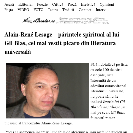
Acasă
Editorial
Poezie
Critică
Proză
Eseistică
Opiniuni
Poşta
VIDEO
FOTO
Teatru
Traditii
Contact
Interviu
Alain-René Lesage – părintele spiritual al lui
Gil Blas, cel mai vestit picaro din literatura
universală
Fără-ndoială că pe lista
cu cele 100 de cărţi
esenţiale, listă
întocmită de un
adevărat cunoscător al
literaturii universale,
nu poate să nu fie
inclusă
Istoria lui Gil
Blas de Santillana
, sau
mai pe scurt
Gil Blas
,
faimosul roman
picaresc al francezului Alain-René Lesage.
Precis că asemenea încercări lăudabile de alcătuire a unui astfel de nucleu au