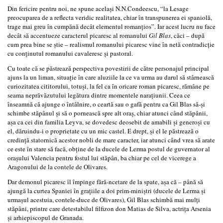
Din fericire pentru noi, ne spune acelaşi N.N.Condeescu, “la Lesage
preocuparea de a reflecta veridic realitatea, chiar în transpunerea ei spaniolă,
trage mai greu în cumpănă decât elementul romanţios”. Iar acest lucru nu face
decât să accentueze caracterul picaresc al romanului
Gil Blas
, căci – după
cum prea bine se ştie – realismul romanului picaresc vine în netă contradicţie
cu conţinutul romanului cavaleresc şi pastoral.
Cu toate că se păstrează perspectiva povestirii de către personajul principal
ajuns la un liman, situaţie în care aluziile la ce va urma au darul să stârnească
curiozitatea cititorului, totuşi, la fel ca în oricare roman picaresc, rămâne pe
seama neprăvăzutului legătura dintre momentele naraţiunii. Ceea ce
înseamnă că ajunge o întâlnire, o ceartă sau o gafă pentru ca Gil Blas să-şi
schimbe stăpânul şi să o pornească spre alt oraş, chiar atunci când stăpânii,
aşa ca cei din familia Leyva, se dovedesc deosebit de amabili şi generoşi cu
el, dăruindu-i o proprietate cu un mic castel. E drept, şi el le păstrează o
credinţă statornică acestor nobli de mare caracter, iar atunci când vrea să arate
ce este în stare să facă, obţine de la ducele de Lerma postul de guvernator al
oraşului Valencia pentru fostul lui stăpân, ba chiar pe cel de vicerege a
Aragonului de la contele de Olivares.
Dar demonul picaresc îl împinge fără-ncetare de la spate, aşa că – până să
ajungă la curtea Spaniei în graţiile a doi prim-miniştri (ducele de Lerma şi
urmaşul acestuia, contele-duce de Olivares), Gil Blas schimbă mai mulţi
stăpâni, printre care detestabilul filfizon don Matias de Silva, actriţa Arsenia
şi arhiepiscopul de Granada.