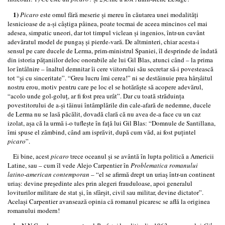
1)
Picaro
este omul fără meserie şi mereu în căutarea unei modalităţi
lesnicioase de a-şi câştiga pâinea, poate tocmai de aceea mincinos cel mai
adesea, simpatic uneori, dar tot timpul viclean şi ingenios, într-un cuvânt
adevăratul model de pungaş şi pierde-vară. De altminteri, chiar acesta-i
sensul pe care ducele de Lerma, prim-ministrul Spaniei, îl desprinde de îndată
din istoria păţaniilor deloc onorabile ale lui Gil Blas, atunci când – la prima
lor întâlnire – înaltul demnitar îi cere viitorului său secretar să-i povestească
tot “şi cu sinceritate”. “Greu lucru îmi cerea!” ni se destăinuie prea hârşâitul
nostru erou, motiv pentru care pe loc el se hotărăşte să acopere adevărul,
“acolo unde gol-goluţ, ar fi fost prea urât”. Dar cu toată străduinţa
povestitorului de a-şi tăinui întâmplările din cale-afară de nedemne, ducele
de Lerma nu se lasă păcălit, dovadă clară că nu avea de-a face cu un caz
izolat, aşa că la urmă i-o tufleşte în faţă lui Gil Blas: “Domnule de Santillana,
îmi spuse el zâmbind, când am isprăvit, după cum văd, ai fost puţintel
picaro
”.
Ei bine, acest
picaro
trece oceanul şi se avântă în lupta politică a Americii
Latine, sau – cum îl vede Alejo Carpentier în
Problematica romanului
latino-american contemporan
– “el se afirmă drept un uriaş într-un continent
uriaş: devine preşedinte ales prin alegeri frauduloase, apoi generalul
loviturilor militare de stat şi, în sfârşit, civil sau militar, devine dictator”.
Acelaşi Carpentier avansează opinia că romanul picaresc se află la originea
romanului modern!