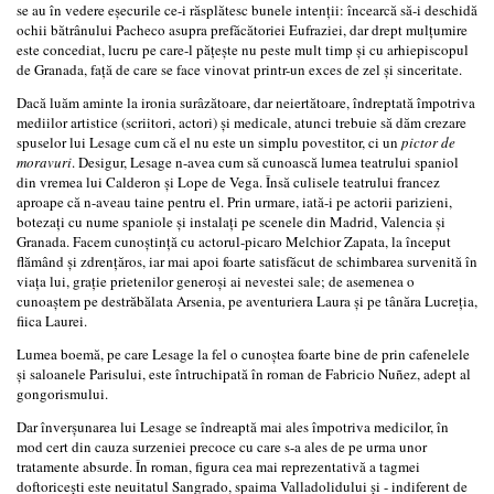
se au în vedere eşecurile ce-i răsplătesc bunele intenţii: încearcă să-i deschidă
ochii bătrânului Pacheco asupra prefăcătoriei Eufraziei, dar drept mulţumire
este concediat, lucru pe care-l păţeşte nu peste mult timp şi cu arhiepiscopul
de Granada, faţă de care se face vinovat printr-un exces de zel şi sinceritate.
Dacă luăm aminte la ironia surâzătoare, dar neiertătoare, îndreptată împotriva
mediilor artistice (scriitori, actori) şi medicale, atunci trebuie să dăm crezare
spuselor lui Lesage cum că el nu este un simplu povestitor, ci un
pictor de
moravuri
. Desigur, Lesage n-avea cum să cunoască lumea teatrului spaniol
din vremea lui Calderon şi Lope de Vega. Însă culisele teatrului francez
aproape că n-aveau taine pentru el. Prin urmare, iată-i pe actorii parizieni,
botezaţi cu nume spaniole şi instalaţi pe scenele din Madrid, Valencia şi
Granada. Facem cunoştinţă cu actorul-picaro Melchior Zapata, la început
flămând şi zdrenţăros, iar mai apoi foarte satisfăcut de schimbarea survenită în
viaţa lui, graţie prietenilor generoşi ai nevestei sale; de asemenea o
cunoaştem pe destrăbălata Arsenia, pe aventuriera Laura şi pe tânăra Lucreţia,
fiica Laurei.
Lumea boemă, pe care Lesage la fel o cunoştea foarte bine de prin cafenelele
şi saloanele Parisului, este întruchipată în roman de Fabricio Nuñez, adept al
gongorismului.
Dar înverşunarea lui Lesage se îndreaptă mai ales împotriva medicilor, în
mod cert din cauza surzeniei precoce cu care s-a ales de pe urma unor
tratamente absurde. În roman, figura cea mai reprezentativă a tagmei
doftoriceşti este neuitatul Sangrado, spaima Valladolidului şi - indiferent de