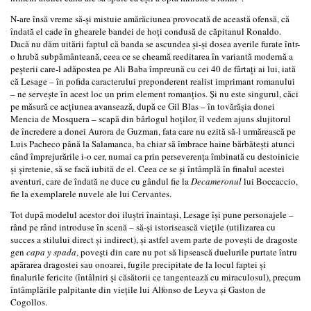
N-are însă vreme să-şi mistuie amărăciunea provocată de această ofensă, că
îndată el cade în ghearele bandei de hoţi condusă de căpitanul Ronaldo.
Dacă nu dăm uitării faptul că banda se ascundea şi-şi dosea averile furate într-
o hrubă subpământeană, ceea ce se cheamă reeditarea în variantă modernă a
peşterii care-l adăpostea pe Ali Baba împreună cu cei 40 de fârtaţi ai lui, iată
că Lesage – în pofida caracterului preponderent realist imprimant romanului
– ne serveşte în acest loc un prim element romanţios. Şi nu este singurul, căci
pe măsură ce acţiunea avansează, după ce Gil Blas – în tovărăşia donei
Mencia de Mosquera – scapă din bârlogul hoţilor, îl vedem ajuns slujitorul
de încredere a donei Aurora de Guzman, fata care nu ezită să-l urmărească pe
Luis Pacheco până la Salamanca, ba chiar să îmbrace haine bărbăteşti atunci
când împrejurările i-o cer, numai ca prin perseverenţa îmbinată cu destoinicie
şi şiretenie, să se facă iubită de el. Ceea ce se şi întâmplă în finalul acestei
aventuri, care de îndată ne duce cu gândul fie la
Decameronul
lui Boccaccio,
fie la exemplarele nuvele ale lui Cervantes.
Tot după modelul acestor doi iluştri înaintaşi, Lesage îşi pune personajele –
rând pe rând introduse în scenă – să-şi istorisească vieţile (utilizarea cu
succes a stilului direct şi indirect), şi astfel avem parte de poveşti de dragoste
gen
capa y spada
, poveşti din care nu pot să lipsească duelurile purtate întru
apărarea dragostei sau onoarei, fugile precipitate de la locul faptei şi
finalurile fericite (întâlniri şi căsătorii ce tangentează cu miraculosul), precum
întâmplările palpitante din vieţile lui Alfonso de Leyva şi Gaston de
Cogollos.