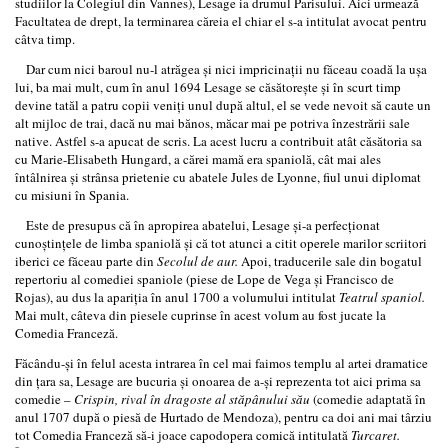
studiilor la Colegiul din Vannes), Lesage ia drumul Parisului. Aici urmează
Facultatea de drept, la terminarea căreia el chiar el s-a intitulat avocat pentru
câtva timp.
Dar cum nici baroul nu-l atrăgea şi nici impricinaţii nu făceau coadă la uşa
lui, ba mai mult, cum în anul 1694 Lesage se căsătoreşte şi în scurt timp
devine tatăl a patru copii veniţi unul după altul, el se vede nevoit să caute un
alt mijloc de trai, dacă nu mai bănos, măcar mai pe potriva înzestrării sale
native. Astfel s-a apucat de scris. La acest lucru a contribuit atât căsătoria sa
cu Marie-Elisabeth Hungard, a cărei mamă era spaniolă, cât mai ales
întâlnirea şi strânsa prietenie cu abatele Jules de Lyonne, fiul unui diplomat
cu misiuni în Spania.
Este de presupus că în apropirea abatelui, Lesage şi-a perfecţionat
cunoştinţele de limba spaniolă şi că tot atunci a citit operele marilor scriitori
iberici ce făceau parte din
Secolul de aur.
Apoi, traducerile sale din bogatul
repertoriu al comediei spaniole (piese de Lope de Vega şi Francisco de
Rojas), au dus la apariţia în anul 1700 a volumului intitulat
Teatrul spaniol.
Mai mult, câteva din piesele cuprinse în acest volum au fost jucate la
Comedia Franceză.
Făcându-şi în felul acesta intrarea în cel mai faimos templu al artei dramatice
din ţara sa, Lesage are bucuria şi onoarea de a-şi reprezenta tot aici prima sa
comedie –
Crispin, rival în dragoste al stăpânului său
(comedie adaptată în
anul 1707 după o piesă de Hurtado de Mendoza), pentru ca doi ani mai târziu
tot Comedia Franceză să-i joace capodopera comică intitulată
Turcaret.