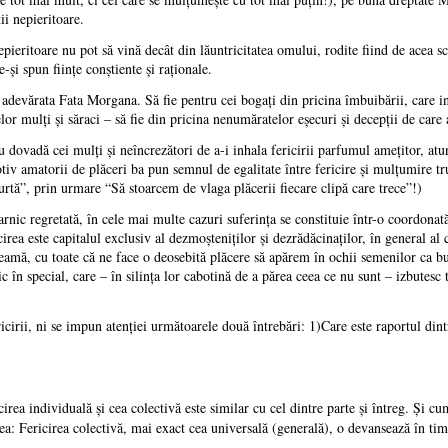
ii nepieritoare.
ieritoare nu pot să vină decât din lăuntricitatea omului, rodite fiind de acea scâ
-şi spun fiinţe conştiente şi raţionale.
adevărata Fata Morgana. Să fie pentru cei bogaţi din pricina îmbuibării, care in
celor mulţi şi săraci – să fie din pricina nenumăratelor eşecuri şi decepţii de care 
dovadă cei mulţi şi neîncrezători de a-i inhala fericirii parfumul ameţitor, atun
v amatorii de plăceri ba pun semnul de egalitate între fericire şi mulţumire trup
curtă”, prin urmare “Să stoarcem de vlaga plăcerii fiecare clipă care trece”!)
nic regretată, în cele mai multe cazuri suferinţa se constituie într-o coordona
ea este capitalul exclusiv al dezmoşteniţilor şi dezrădăcinaţilor, în general al c
amă, cu toate că ne face o deosebită plăcere să apărem în ochii semenilor ca buni 
itic în special, care – în silinţa lor cabotină de a părea ceea ce nu sunt – izbutes
cirii, ni se impun atenţiei următoarele două întrebări: 1)Care este raportul dintr
irea individuală şi cea colectivă este similar cu cel dintre parte şi întreg. Şi c
a: Fericirea colectivă, mai exact cea universală (generală), o devansează în timp