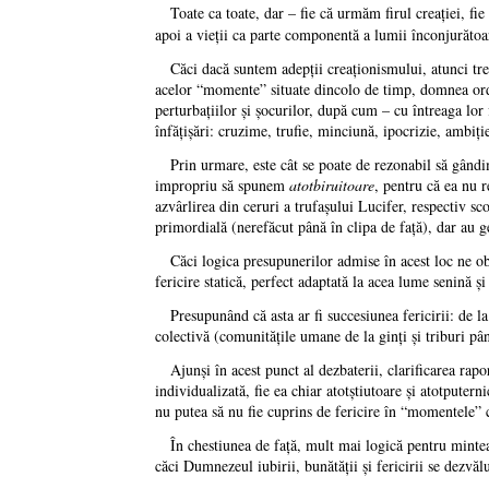
Toate ca toate, dar – fie că urmăm firul creaţiei, fie
apoi a vieţii ca parte componentă a lumii înconjurătoa
Căci dacă suntem adepţii creaţionismului, atunci treb
acelor “momente” situate dincolo de timp, domnea ordine
perturbaţiilor şi şocurilor, după cum – cu întreaga lor 
înfăţişări: cruzime, trufie, minciună, ipocrizie, ambiţi
Prin urmare, este cât se poate de rezonabil să gândim 
impropriu să spunem
atotbiruitoare
, pentru că ea nu r
azvârlirea din ceruri a trufaşului Lucifer, respectiv 
primordială (nerefăcut până în clipa de faţă), dar au 
Căci logica presupunerilor admise în acest loc ne obli
fericire statică, perfect adaptată la acea lume senină şi
Presupunând că asta ar fi succesiunea fericirii: de l
colectivă (comunităţile umane de la ginţi şi triburi p
Ajunşi în acest punct al dezbaterii, clarificarea rapo
individualizată, fie ea chiar atotştiutoare şi atotputer
nu putea să nu fie cuprins de fericire în “momentele” cr
În chestiunea de faţă, mult mai logică pentru mintea u
căci Dumnezeul iubirii, bunătăţii şi fericirii se dezvăl