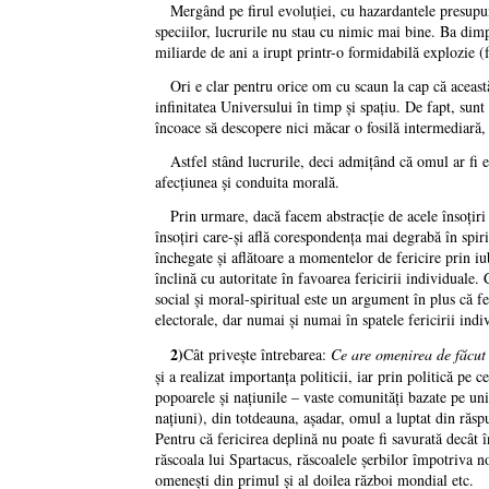
Mergând pe firul evoluţiei, cu hazardantele presupuneri
speciilor, lucrurile nu stau cu nimic mai bine. Ba dim
miliarde de ani a irupt printr-o formidabilă explozie
Ori e clar pentru orice om cu scaun la cap că această t
infinitatea Universului în timp şi spaţiu. De fapt, sun
încoace să descopere nici măcar o fosilă intermediară, 
Astfel stând lucrurile, deci admiţând că omul ar fi ev
afecţiunea şi conduita morală.
Prin urmare, dacă facem abstracţie de acele însoţiri î
însoţiri care-şi află corespondenţa mai degrabă în spir
închegate şi aflătoare a momentelor de fericire prin i
înclină cu autoritate în favoarea fericirii individuale.
social şi moral-spiritual este un argument în plus că fe
electorale, dar numai şi numai în spatele fericirii indi
2)
Cât priveşte întrebarea:
Ce are omenirea de făcut 
şi a realizat importanţa politicii, iar prin politică pe 
popoarele şi naţiunile – vaste comunităţi bazate pe uni
naţiuni), din totdeauna, aşadar, omul a luptat din răspu
Pentru că fericirea deplină nu poate fi savurată decât 
răscoala lui Spartacus, răscoalele şerbilor împotriva nob
omeneşti din primul şi al doilea război mondial etc.