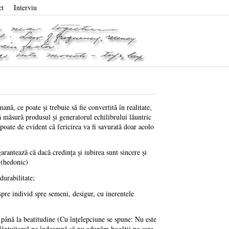
ct
Interviu
nă, ce poate şi trebuie să fie convertită în realitate,
ală măsură produsul şi generatorul echilibrului lăuntric
poate de evident că fericirea va fi savurată doar acolo
arantează că dacă credinţa şi iubirea sunt sincere şi
 (hedonic)
durabilitate;
spre individ spre semeni, desigur, cu inerentele
 până la beatitudine (Cu înţelepciune se spune: Nu este
 Mântuitorul ne îndeamnă să nu adunăm bogăţii pe care