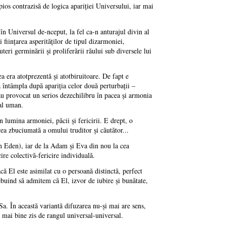
opios contrazisă de logica apariţiei Universului, iar mai
n Universul de-nceput, la fel ca-n anturajul divin al
fiinţarea asperităţilor de tipul dizarmoniei,
teri germinării şi proliferării răului sub diversele lui
 era atotprezentă şi atotbiruitoare. De fapt e
a întâmpla după apariţia celor două perturbaţii –
au provocat un serios dezechilibru în pacea şi armonia
ral uman.
 lumina armoniei, păcii şi fericirii. E drept, o
irea zbuciumată a omului truditor şi căutător...
in Eden), iar de la Adam şi Eva din nou la cea
ire colectivă-fericire individuală.
ă El este asimilat cu o persoană distinctă, perfect
trebuind să admitem că El, izvor de iubire şi bunătate,
a. În această variantă difuzarea nu-şi mai are sens,
, mai bine zis de rangul universal-universal.