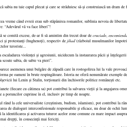
 că sabia nu taie capul plecat şi care se străduiesc să-şi construiască un dram de
a vreme când evreii erau sub stăpânirea romanilor, sublinia nevoia de libertate –
re: “Adevărul vă va face liberi”!
ă se comită excese, de-ar fi să amintim din trecut doar de
cruciade
,
encomiend
ici şi protestanţi (hughenoţi), respectiv de
jihad
(războiul musulmanilor împotriv
telor teroriste...
escaladarea violenţei şi agresiunii, nicidecum la instaurarea păcii şi înţelegeri
 scoate sabia, de sabie va pieri”.
rece asemenea unui bulgăre de zăpadă care în rostogolirea lui la vale provoacă 
ansforma pe oameni în brute respingătoare. Istoria ne oferă nenumărate exemple de
olşevicii lui Lenin şi Stalin, torţionarii din închisorile politice româneşti etc.
nete (fiecare cu câtimea sa) pot contribui la salvarea vieţii şi la angajarea ome
ţe a poruncilor cuprinse în el, inclusiv pe timp de noapte.
 rând la cele universaliste (creştinism, budism, islamism), pot contribui la rân
rarea de dialoguri interconfesionale responsabile şi eficace, nu doar de ochii lumi
nă la identificarea şi activarea tuturor acelor zone comune cu mare impact asupra 
 mai drepţi, în consecinţă mai fericiţi.