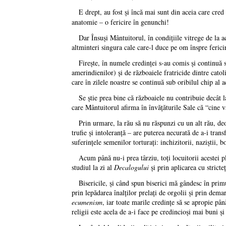
E drept, au fost şi încă mai sunt din aceia care cred
anatomie – o fericire în genunchi!
Dar Însuşi Mântuitorul, în condiţiile vitrege de la ace
altminteri singura cale care-l duce pe om înspre ferici
Fireşte, în numele credinţei s-au comis şi continuă s
amerindienilor) şi de războaiele fratricide dintre catol
care în zilele noastre se continuă sub oribilul chip al ac
Se ştie prea bine că războaiele nu contribuie decât la 
care Mântuitorul afirma în învăţăturile Sale că “cine va
Prin urmare, la rău să nu răspunzi cu un alt rău, deoa
trufie şi intoleranţă – are puterea necurată de a-i tr
suferinţele semenilor torturaţi: inchizitorii, naziştii, b
Acum până nu-i prea târziu, toţi locuitorii acestei pla
studiul la zi al
Decalogului
şi prin aplicarea cu stricte
Bisericile, şi când spun biserici mă gândesc în primul
prin lepădarea înalţilor prelaţi de orgolii şi prin dema
ecumenism
, iar toate marile credinţe să se apropie pâ
religii este acela de a-i face pe credincioşi mai buni şi