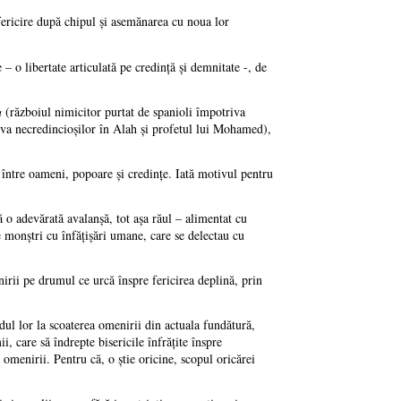
 fericire după chipul şi asemănarea cu noua lor
 o libertate articulată pe credinţă şi demnitate -, de
a
(războiul nimicitor purtat de spanioli împotriva
a necredincioşilor în Alah şi profetul lui Mohamed),
i între oameni, popoare şi credinţe. Iată motivul pentru
o adevărată avalanşă, tot aşa răul – alimentat cu
 monştri cu înfăţişări umane, care se delectau cu
nirii pe drumul ce urcă înspre fericirea deplină, prin
dul lor la scoaterea omenirii din actuala fundătură,
i, care să îndrepte bisericile înfrăţite înspre
omenirii. Pentru că, o ştie oricine, scopul oricărei