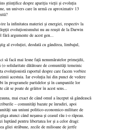
 ştiinţifice despre apariţia vieţii şi evoluţia
iune, un univers care în urmă cu aproximativ 13
nită?
e la infinitatea materiei şi energiei, respectiv la
adepţii evoluţionismului nu au reuşit de la Darwin
ol fără argumente de acest gen...
tig al evoluţiei, deodată cu gândirea, limbajul,
ci să facă mai lesne faţă nenumăratelor primejdii,
ă (o solidaritate dătătoare de comunităţi temeinic
nta evoluţionistă raportul despre care facem vorbire
uzimii acestuia. Iar evoluţia lui din punct de vedere
ebi în programele partidelor şi în campaniile lor
e cât se poate de grăitor în acest sens...
tdeauna, mai exact de când omul a început să gândească
 triburile – comunităţi bazate pe înrudiri, apoi
munităţi sau uniuni politico-economico-militare de
âştiga atunci când neşansa şi ceasul rău i-o răpeau.
 luptând pentru libertatea lor şi a celor dragi:
rea gliei străbune, zecile de milioane de jertfe