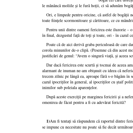
le mănâncă moliile şi le fură hoţii, ci să adunăm bogăţ
Ori, e limpede pentru oricine, că astfel de bogăţii nep
toate fiinţele scormonitoare şi cârtitoare, ce cu mândrie
Pentru unii dintre oameni fericirea este iluzorie – o 
în final, dezgustul faţă de toţi şi toate, ori - în cazul 
Poate că de aici derivă graba periculoasă de care dau 
corola minunilor de-o clipă. (Pesemne că din acest moti
justificări de genul: “Avem o singură viaţă, şi aceea s
Dar dacă fericirea este scurtă şi tocmai de aceea amar
alarmant de inuman ne-am obişnuit cu ideea că nefericir
trecem zilnic pe lângă ea, aproape fără s-o băgăm în se
cazul ipocriţilor în general, al ipocriţilor cu ştaif pol
inimilor sub poleiala aparenţelor.
După aceste exerciţii pe marginea fericirii şi a neferi
omenirea de făcut pentru a fi cu adevărat fericită?
1)
Am fi tentaţi să răspundem că raportul dintre feric
se impune cu necesitate nu poate să fie decât următoare