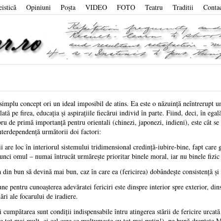
eistică
Opiniuni
Poşta
VIDEO
FOTO
Teatru
Traditii
Conta
simplu concept ori un ideal imposibil de atins. Ea este o năzuinţă neîntrerupt uma
lată pe firea, educaţia şi aspiraţiile fiecărui individ în parte. Fiind, deci, în eg
ru de primă importanţă pentru orientali (chinezi, japonezi, indieni), este cât se 
nterdependenţă următorii doi factori:
are loc în interiorul sistemului tridimensional credinţă-iubire-bine, fapt care g
tunci omul – numai întrucât urmăreşte prioritar binele moral, iar nu binele fizic
a din bun să devină mai bun, caz în care ea (fericirea) dobândeşte consistenţă şi 
e pentru cunoaşterea adevăratei fericiri este dinspre interior spre exterior, din
ări ale focarului de iradiere.
umpătarea sunt condiţii indispensabile întru atingerea stării de fericire urcată
te tot mai mult, ci cel care se mulţumeşte cu tot mai puţin!), pe bună dreptate