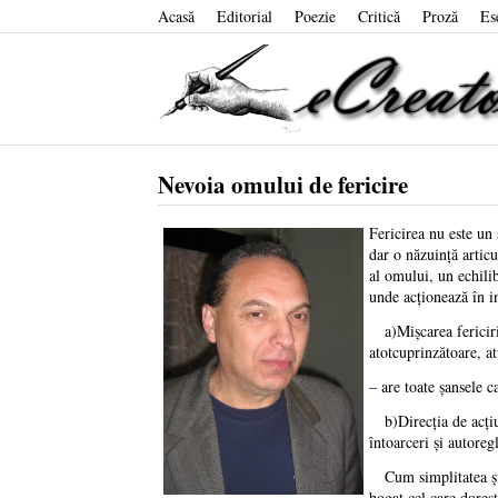
Acasă
Editorial
Poezie
Critică
Proză
Es
Nevoia omului de fericire
Fericirea nu este un 
dar o năzuinţă articu
al omului, un echilib
unde acţionează în i
a)Mişcarea fericirii 
atotcuprinzătoare, a
– are toate şansele c
b)Direcţia de acţiun
întoarceri şi autoregl
Cum simplitatea şi c
bogat cel care doreş