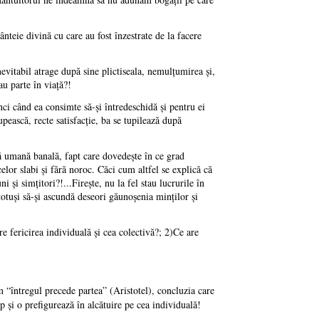
nteie divină cu care au fost înzestrate de la facere
evitabil atrage după sine plictiseala, nemulţumirea şi,
au parte în viaţă?!
ci când ea consimte să-şi întredeschidă şi pentru ei
ească, recte satisfacţie, ba se tupilează după
tă umană banală, fapt care dovedeşte în ce grad
elor slabi şi fără noroc. Căci cum altfel se explică că
şi simţitori?!...Fireşte, nu la fel stau lucrurile în
c totuşi să-şi ascundă deseori găunoşenia minţilor şi
e fericirea individuală şi cea colectivă?; 2)Ce are
um “întregul precede partea” (Aristotel), concluzia care
 şi o prefigurează în alcătuire pe cea individuală!