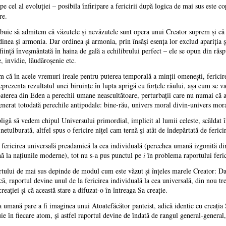
 pe cel al evoluţiei – posibila înfiripare a fericirii după logica de mai sus este c
re.
uie să admitem că văzutele şi nevăzutele sunt opera unui Creator suprem şi că î
a şi armonia. Dar ordinea şi armonia, prin însăşi esenţa lor exclud apariţia şi 
fiinţă înveşmântată în haina de gală a echilibrului perfect – ele se opun din răspu
e, invidie, lăudăroşenie etc.
că în acele vremuri ireale pentru puterea temporală a minţii omeneşti, fericirea
eprezenta rezultatul unei biruinţe în lupta aprigă cu forţele răului, aşa cum se v
scoaterea din Eden a perechii umane neascultătoare, perturbaţii care nu numai că 
generat totodată perechile antipodale: bine-rău, univers moral divin-univers mo
gă să vedem chipul Universului primordial, implicit al lumii celeste, scăldat în
 netulburată, altfel spus o fericire niţel cam ternă şi atât de îndepărtată de feric
a fericirea universală preadamică la cea individuală (perechea umană izgonită d
ână la naţiunile moderne), tot nu s-a pus punctul pe
i
în problema raportului feric
rtului de mai sus depinde de modul cum este văzut şi înţeles marele Creator: Dac
nică, raportul devine unul de la fericirea individuală la cea universală, din nou 
eaţiei şi că această stare a difuzat-o în întreaga Sa creaţie.
mană pare a fi imaginea unui Atoatefăcător panteist, adică identic cu creaţia S
uie în fiecare atom, şi astfel raportul devine de îndată de rangul general-general