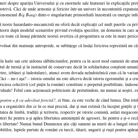
 despre apariţia Universului şi cu enormele sale hiatusuri în explicaţiile pretins
potrivă. Căci de unde armonie şi fericire într-un univers în necontenită expans
 (fenomenul
Big Bang
) dintr-o singularitate primordială înzestrată cu energie infi
eorie hazardanto-mecanicistă nu oferă decât explicaţii cel mult puerile cu privir
t teorii după modelul scenariilor privind evoluţia speciilor, un domeniu în care 
cu toate că însuşi părintele teoriei avertiza că progenitura sa este în mare peric
oluat din maimuţe antropoide, se subînţege că însăşi fericirea reprezintă un câş
n haite sau cete aidoma sălbăticiunilor, pentru ca în acest mod oamenii de-atun
itul de turmă şi în instinctul de conservare decât în solidaritatea conştient-uman
ubire, izbânzi şi îndestulare), atunci avem dovada neîndoielnică cum că în varia
 Căci – nu-i aşa? – istoria omului nu este altceva decât istoria egoismului şi a cr
ricirea colectivă (cel puţin la români) constituie o perpetuă posibilitate, îndeos
viduale! Felul cum acţionează politicienii de pretutindeni, nu numai ai noştri, est
pentru a fi cu adevărat fericită?
, ei bine, ea este veche de când lumea. Din to
cea a organizării din ce în ce mai precisă, dar şi mai extinsă (la început ginţile şi
tatea de limbă, tradiţii şi teritoriu, respectiv pe istorie comună, astăzi megaco
teri fie pentru a-şi apăra libertatea ameninţată de agresori, fie pentru a şi-o rec
în libertate! Numai bunul Dumnezeu ştie câţi oameni au murit de-a lungul istoriei
ililor, luptele purtate de români cu turcii, tătarii, ungurii şi ruşii pentru apăra