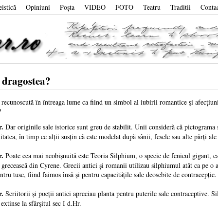
eistică
Opiniuni
Poşta
VIDEO
FOTO
Teatru
Traditii
Conta
 dragostea?
recunoscută în întreaga lume ca fiind un simbol al iubirii romantice şi afecţiuni
?
r.
Dar originile sale istorice sunt greu de stabilit. Unii consideră că pictograma
litatea, în timp ce alţii susţin că este modelat după sânii, fesele sau alte părţi 
r.
Poate cea mai neobişnuită este Teoria Silphium, o specie de fenicul gigant, ca
 grecească din Cyrene. Grecii antici şi romanii utilizau silphiumul atât ca pe 
tru tuse, fiind faimos însă şi pentru capacităţile sale deosebite de contracepţie.
r.
Scriitorii şi poeţii antici apreciau planta pentru puterile sale contraceptive. S
 extinse la sfârşitul sec I d.Hr.