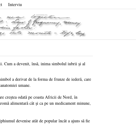
ct
Interviu
i. Cum a devenit, însă, inima simbolul iubrii şi al
 simbol a derivat de la forma de frunze de iederă, care
ale anatomiei umane.
re creştea odată pe coasta Africii de Nord, în
o aromă alimentară cât şi ca pe un medicament minune,
ilphiumul devenise atât de popular încât a ajuns să fie