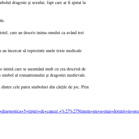
lul dragoste şi sexului, fapt care ar fi ajutat la
le.
stotel, care au descris inima omului ca având trei
u au încercat să reprezinte unele texte medicale
 o inimă care se aseamănă mult cu cea descrisă de
un simbol al romantismului şi dragostei medievale.
 dintre cele patru simboluri din cărţile de joc. Prin
+diagnostica+5+tipuri+de+cancer.+%27%27Nimeni+nu+a+mai+dormit+in+noa