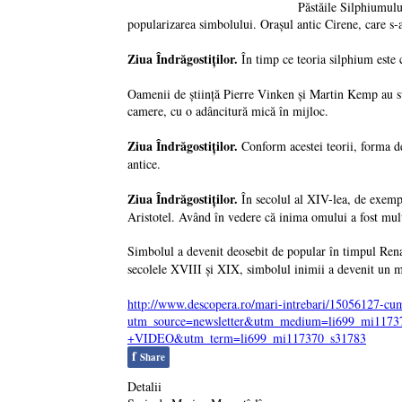
Păstăile Silphiumulu
popularizarea simbolului. Oraşul antic Cirene, care s-
Ziua Îndrăgostiţilor.
În timp ce teoria silphium este 
Oamenii de ştiinţă Pierre Vinken şi Martin Kemp au susţ
camere, cu o adâncitură mică în mijloc.
Ziua Îndrăgostiţilor.
Conform acestei teorii, forma de
antice.
Ziua Îndrăgostiţilor.
În secolul al XIV-lea, de exemp
Aristotel. Având în vedere că inima omului a fost mult
Simbolul a devenit deosebit de popular în timpul Renaşte
secolele XVIII şi XIX, simbolul inimii a devenit un mot
http://www.descopera.ro/mari-intrebari/15056127-cum
utm_source=newsletter&utm_medium=li699_mi11737
+VIDEO&utm_term=li699_mi117370_s31783
f
Share
Detalii