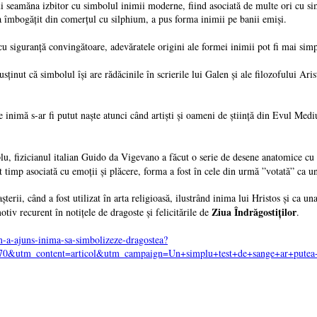
i seamăna izbitor cu simbolul inimii moderne, fiind asociată de multe ori cu simbo
a îmbogăţit din comerţul cu silphium, a pus forma inimii pe banii emişi.
cu siguranţă convingătoare, adevăratele origini ale formei inimii pot fi mai simp
inut că simbolul îşi are rădăcinile în scrierile lui Galen şi ale filozofului Ari
 inimă s-ar fi putut naşte atunci când artişti şi oameni de ştiinţă din Evul Medi
lu, fizicianul italian Guido da Vigevano a făcut o serie de desene anatomice cu
 timp asociată cu emoţii şi plăcere, forma a fost în cele din urmă ”votată” ca 
rii, când a fost utilizat în arta religioasă, ilustrând inima lui Hristos şi ca una
Ziua Îndrăgostiţilor
iv recurent în notiţele de dragoste şi felicitările de
.
-a-ajuns-inima-sa-simbolizeze-dragostea?
0&utm_content=articol&utm_campaign=Un+simplu+test+de+sange+ar+putea