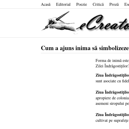
Acasă
Editorial
Poezie
Critică
Proză
Es
Cum a ajuns inima să simbolizeze
Forma de inimă este 
Zilei Îndrăgostiţilor
Ziua Îndrăgostiţilo
sunt asociate cu fide
Ziua Îndrăgostiţilo
apropiere de colonia
asemeni siropului pen
Ziua Îndrăgostiţilo
cultivat pe suprafeţe