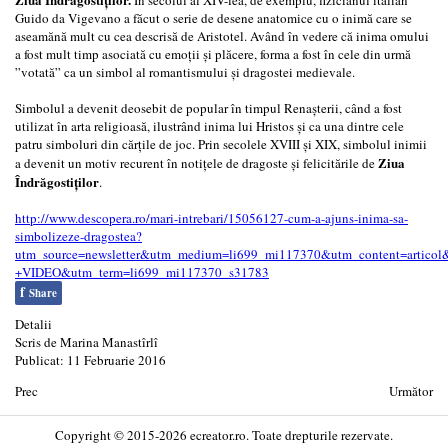
Guido da Vigevano a făcut o serie de desene anatomice cu o inimă care se
aseamănă mult cu cea descrisă de Aristotel. Având în vedere că inima omului
a fost mult timp asociată cu emoţii şi plăcere, forma a fost în cele din urmă
”votată” ca un simbol al romantismului şi dragostei medievale.
Simbolul a devenit deosebit de popular în timpul Renaşterii, când a fost
utilizat în arta religioasă, ilustrând inima lui Hristos şi ca una dintre cele
patru simboluri din cărţile de joc. Prin secolele XVIII şi XIX, simbolul inimii
Ziua
a devenit un motiv recurent în notiţele de dragoste şi felicitările de
Îndrăgostiţilor
.
http://www.descopera.ro/mari-intrebari/15056127-cum-a-ajuns-inima-sa-
simbolizeze-dragostea?
utm_source=newsletter&utm_medium=li699_mi117370&utm_content=articol&
+VIDEO&utm_term=li699_mi117370_s31783
f
Share
Detalii
Scris de
Marina Manastîrlî
Publicat: 11 Februarie 2016
Prec
Următor
Copyright © 2015-2026 ecreator.ro. Toate drepturile rezervate.