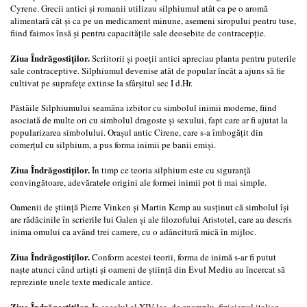
Cyrene. Grecii antici şi romanii utilizau silphiumul atât ca pe o aromă
alimentară cât şi ca pe un medicament minune, asemeni siropului pentru tuse,
fiind faimos însă şi pentru capacităţile sale deosebite de contracepţie.
Ziua Îndrăgostiţilor.
Scriitorii şi poeţii antici apreciau planta pentru puterile
sale contraceptive. Silphiumul devenise atât de popular încât a ajuns să fie
cultivat pe suprafeţe extinse la sfârşitul sec I d.Hr.
Păstăile Silphiumului seamăna izbitor cu simbolul inimii moderne, fiind
asociată de multe ori cu simbolul dragoste şi sexului, fapt care ar fi ajutat la
popularizarea simbolului. Oraşul antic Cirene, care s-a îmbogăţit din
comerţul cu silphium, a pus forma inimii pe banii emişi.
Ziua Îndrăgostiţilor.
În timp ce teoria silphium este cu siguranţă
convingătoare, adevăratele origini ale formei inimii pot fi mai simple.
Oamenii de ştiinţă Pierre Vinken şi Martin Kemp au susţinut că simbolul îşi
are rădăcinile în scrierile lui Galen şi ale filozofului Aristotel, care au descris
inima omului ca având trei camere, cu o adâncitură mică în mijloc.
Ziua Îndrăgostiţilor.
Conform acestei teorii, forma de inimă s-ar fi putut
naşte atunci când artişti şi oameni de ştiinţă din Evul Mediu au încercat să
reprezinte unele texte medicale antice.
Ziua Îndrăgostiţilor.
În secolul al XIV-lea, de exemplu, fizicianul italian