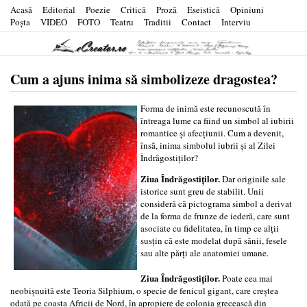
Acasă
Editorial
Poezie
Critică
Proză
Eseistică
Opiniuni
Poşta
VIDEO
FOTO
Teatru
Traditii
Contact
Interviu
Cum a ajuns inima să simbolizeze dragostea?
Forma de inimă este recunoscută în
întreaga lume ca fiind un simbol al iubirii
romantice şi afecţiunii. Cum a devenit,
însă, inima simbolul iubrii şi al Zilei
Îndrăgostiţilor?
Ziua Îndrăgostiţilor.
Dar originile sale
istorice sunt greu de stabilit. Unii
consideră că pictograma simbol a derivat
de la forma de frunze de iederă, care sunt
asociate cu fidelitatea, în timp ce alţii
susţin că este modelat după sânii, fesele
sau alte părţi ale anatomiei umane.
Ziua Îndrăgostiţilor.
Poate cea mai
neobişnuită este Teoria Silphium, o specie de fenicul gigant, care creştea
odată pe coasta Africii de Nord, în apropiere de colonia grecească din