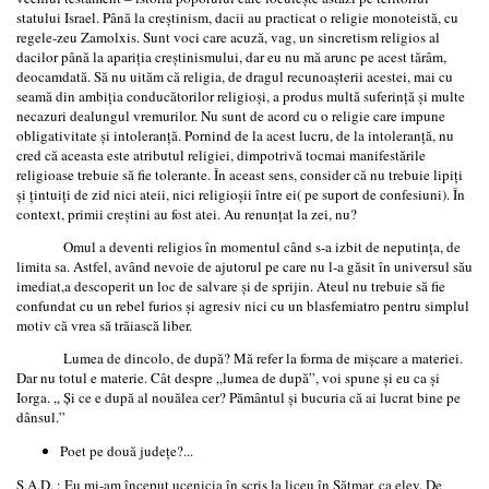
statului Israel. Până la creştinism, dacii au practicat o religie monoteistă, cu
regele-zeu Zamolxis. Sunt voci care acuză, vag, un sincretism religios al
dacilor până la apariţia creştinismului, dar eu nu mă arunc pe acest tărâm,
deocamdată. Să nu uităm că religia, de dragul recunoaşterii acestei, mai cu
seamă din ambiţia conducătorilor religioşi, a produs multă suferinţă şi multe
necazuri dealungul vremurilor. Nu sunt de acord cu o religie care impune
obligativitate şi intoleranţă. Pornind de la acest lucru, de la intoleranţă, nu
cred că aceasta este atributul religiei, dimpotrivă tocmai manifestările
religioase trebuie să fie tolerante. În aceast sens, consider că nu trebuie lipiţi
şi ţintuiţi de zid nici ateii, nici religioşii între ei( pe suport de confesiuni). În
context, primii creştini au fost atei. Au renunţat la zei, nu?
Omul a deventi religios în momentul când s-a izbit de neputinţa, de
limita sa. Astfel, având nevoie de ajutorul pe care nu l-a găsit în universul său
imediat,a descoperit un loc de salvare şi de sprijin. Ateul nu trebuie să fie
confundat cu un rebel furios şi agresiv nici cu un blasfemiatro pentru simplul
motiv că vrea să trăiască liber.
Lumea de dincolo, de după? Mă refer la forma de mişcare a materiei.
Dar nu totul e materie. Cât despre „lumea de după”, voi spune şi eu ca şi
Iorga. „ Şi ce e după al nouălea cer? Pământul şi bucuria că ai lucrat bine pe
dânsul.”
Poet pe două judeţe?...
Ş.A.D. : Eu mi-am început ucenicia în scris la liceu în Sătmar, ca elev. De