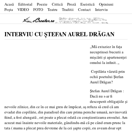
Acasă
Editorial
Poezie
Critică
Proză
Eseistică
Opiniuni
Poşta
VIDEO
FOTO
Teatru
Traditii
Contact
Interviu
INTERVIU CU ŞTEFAN AUREL DRĂGAN
„Mă extaziez în faţa
necuprinsei bucurii a
mişcării şi apartenenţei
omului la infinit. „
Copilăria văzută prin
ochii poetului Ştefan
Aurel Drăgan?
Ştefan Aurel Drăgan :
Dacă nu s-ar fi
descoperit obligaţiile şi
nevoile zilnice, din ce în ce mai greu de împăcat, aş refuza să cred că am
evadat din copilărie, din paradisul din care prima pereche umană, nevinovată
fiind, a fost alungată , ori poate a plecat odată cu conştientizarea erosului. Am
acuzat mai înainte nevoile materiale, gândindu-mă că pe când eram prunc la
tata ( mama a plecat prea devreme de la cei şapte copii, eu aveam doar opt