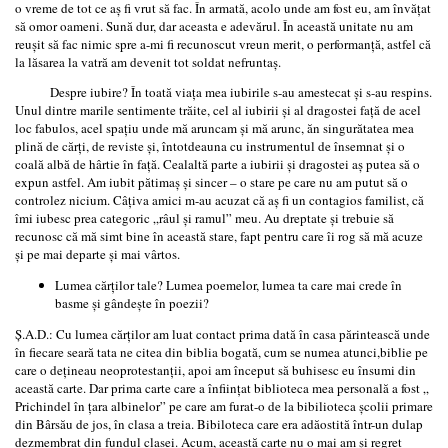
o vreme de tot ce aş fi vrut să fac. În armată, acolo unde am fost eu, am învăţat
să omor oameni. Sună dur, dar aceasta e adevărul. În această unitate nu am
reuşit să fac nimic spre a-mi fi recunoscut vreun merit, o performanţă, astfel că
la lăsarea la vatră am devenit tot soldat nefruntaş.
Despre iubire? În toată viaţa mea iubirile s-au amestecat şi s-au respins.
Unul dintre marile sentimente trăite, cel al iubirii şi al dragostei faţă de acel
loc fabulos, acel spaţiu unde mă aruncam şi mă arunc, ăn singurătatea mea
plină de cărţi, de reviste şi, întotdeauna cu instrumentul de însemnat şi o
coală albă de hârtie în faţă. Cealaltă parte a iubirii şi dragostei aş putea să o
expun astfel. Am iubit pătimaş şi sincer – o stare pe care nu am putut să o
controlez nicium. Câţiva amici m-au acuzat că aş fi un contagios familist, că
îmi iubesc prea categoric „râul şi ramul” meu. Au dreptate şi trebuie să
recunosc că mă simt bine în această stare, fapt pentru care îi rog să mă acuze
şi pe mai departe şi mai vârtos.
Lumea cărţilor tale? Lumea poemelor, lumea ta care mai crede în
basme şi gândeşte în poezii?
Ş.A.D.: Cu lumea cărţilor am luat contact prima dată în casa părintească unde
în fiecare seară tata ne citea din biblia bogată, cum se numea atunci,biblie pe
care o deţineau neoprotestanţii, apoi am început să buhisesc eu însumi din
această carte. Dar prima carte care a înfiinţat biblioteca mea personală a fost „
Prichindel în ţara albinelor” pe care am furat-o de la bibilioteca şcolii primare
din Bârsău de jos, în clasa a treia. Bibiloteca care era adăostită într-un dulap
dezmembrat din fundul clasei. Acum, această carte nu o mai am şi regret