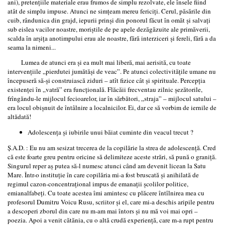
ani), pretenţiile materiale erau frumos de simplu rezolvate, ele însele fiind
atât de simplu impuse. Atunci ne simţeam mereu fericiţi. Cerul, păsările din
cuib, rândunica din grajd, iepurii prinşi din ponorul făcut în omăt şi salvaţi
sub eislea vacilor noastre, moriştile de pe apele dezăgăzuite ale primăverii,
scalda în arşiţa anotimpului erau ale noastre, fără interziceri şi fereli, fără a da
seama la nimeni...
Lumea de atunci era şi ea mult mai liberă, mai aerisită, cu toate
intervenţiile „pierdutei jumătăşi de veac”. Pe atunci colectivităţile umane nu
începuseră să-şi construiască ziduri – atît fizice cât şi spirituale. Percepţia
existenţei în „vatră” era funcţională. Flăcăii frecventau zilnic şezătorile,
frîngăndu-le mijlocul fecioarelor, iar în sărbători, „straja” – mijlocul satului –
era locul obişnuit de întâlnire a localnicilor. Ei, dar ce să vorbim de iernile de
altădată!
Adolescenţa şi iubirile unui băiat cuminte din veacul trecut ?
Ş.A.D. : Eu nu am sesizat trecerea de la copilărie la strea de adolescenţă. Cred
că este foarte greu pentru oricine să delimiteze aceste strări, să pună o graniţă.
Singurul reper aş putea să-l numesc atunci când am devenit licean la Satu
Mare. Într-o instituţie în care copilăria mi-a fost bruscată şi anihilată de
regimul cazon-concentraţional impus de emanaţii şcolilor politice,
emianalfabeţi. Cu toate acestea îmi amintesc cu plăcere întîlnirea mea cu
profesorul Dumitru Voicu Rusu, scriitor şi el, care mi-a deschis aripile pentru
a descoperi zborul din care nu m-am mai întors şi nu mă voi mai opri –
poezia. Apoi a venit cătănia, cu o altă crudă experienţă, care m-a rupt pentru