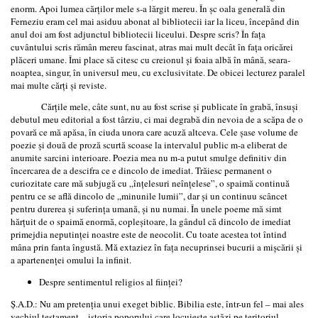
enorm. Apoi lumea cărţilor mele s-a lărgit mereu. În şc oala generală din
Ferneziu eram cel mai asiduu abonat al bibliotecii iar la liceu, începând din
anul doi am fost adjunctul bibliotecii liceului. Despre scris? În faţa
cuvântului scris rămân mereu fascinat, atras mai mult decât în faţa oricărei
plăceri umane. Îmi place să citesc cu creionul şi foaia albă în mână, seara-
noaptea, singur, în universul meu, cu exclusivitate. De obicei lecturez paralel
mai multe cărţi şi reviste.
Cărţile mele, câte sunt, nu au fost scrise şi publicate în grabă, însuşi
debutul meu editorial a fost târziu, ci mai degrabă din nevoia de a scăpa de o
povară ce mă apăsa, în ciuda unora care acuză altceva. Cele şase volume de
poezie şi două de proză scurtă scoase la intervalul public m-a eliberat de
anumite sarcini interioare. Poezia mea nu m-a putut smulge definitiv din
încercarea de a descifra ce e dincolo de imediat. Trăiesc permanent o
curiozitate care mă subjugă cu „înţelesuri neînţelese”, o spaimă continuă
pentru ce se află dincolo de „minunile lumii”, dar şi un continuu scâncet
pentru durerea şi suferinţa umană, şi nu numai. În unele poeme mă simt
hărţuit de o spaimă enormă, copleşitoare, la gândul că dincolo de imediat
primejdia neputinţei noastre este de neocolit. Cu toate acestea tot întind
mâna prin fanta îngustă. Mă extaziez în faţa necuprinsei bucurii a mişcării şi
a apartenenţei omului la infinit.
Despre sentimentul religios al fiinţei?
Ş.A.D.: Nu am pretenţia unui exeget biblic. Bibilia este, într-un fel – mai ales
vechiul testament – istoria poporului care locuieşte astăzi pe teritoriul