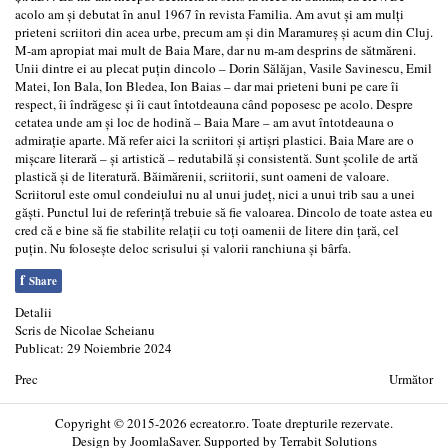
acolo am şi debutat în anul 1967 în revista Familia. Am avut şi am mulţi
prieteni scriitori din acea urbe, precum am şi din Maramureş şi acum din Cluj.
M-am apropiat mai mult de Baia Mare, dar nu m-am desprins de sătmăreni.
Unii dintre ei au plecat puţin dincolo – Dorin Sălăjan, Vasile Savinescu, Emil
Matei, Ion Bala, Ion Bledea, Ion Baias – dar mai prieteni buni pe care îi
respect, îi îndrăgesc şi îi caut întotdeauna când poposesc pe acolo. Despre
cetatea unde am şi loc de hodină – Baia Mare – am avut întotdeauna o
admiraţie aparte. Mă refer aici la scriitori şi artişri plastici. Baia Mare are o
mişcare literară – şi artistică – redutabilă şi consistentă. Sunt şcolile de artă
plastică şi de literatură. Băimărenii, scriitorii, sunt oameni de valoare.
Scriitorul este omul condeiului nu al unui judeţ, nici a unui trib sau a unei
găşti. Punctul lui de referinţă trebuie să fie valoarea. Dincolo de toate astea eu
cred că e bine să fie stabilite relaţii cu toţi oamenii de litere din ţară, cel
puţin. Nu foloseşte deloc scrisului şi valorii ranchiuna şi bârfa.
f
Share
Detalii
Scris de
Nicolae Scheianu
Publicat: 29 Noiembrie 2024
Prec
Următor
Copyright © 2015-2026 ecreator.ro. Toate drepturile rezervate.
Design by
JoomlaSaver
. Supported by
Terrabit Solutions