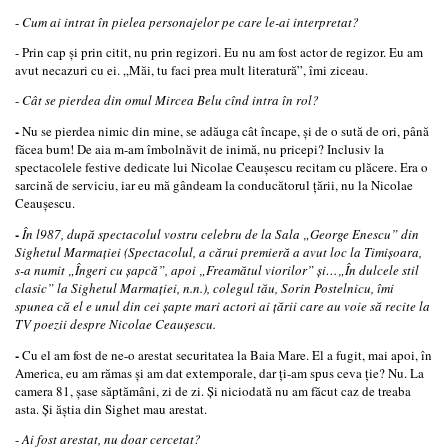
-
Cum ai intrat în pielea personajelor pe care le-­ai interpretat?
- Prin cap şi prin citit, nu prin regizori. Eu nu am fost actor de regizor. Eu am
avut necazuri cu ei. „Măi, tu faci prea mult literatură”, îmi ziceau.
-
Cât se pierdea din omul Mircea Belu cînd intra în rol?
-
Nu se pierdea nimic din mine, se adăuga cât încape, şi de o sută de ori, până
făcea bum! De aia m­-am îmbolnăvit de inimă, nu pricepi? Inclusiv la
spectacolele festive dedicate lui Nicolae Ceauşescu recitam cu plăcere. Era o
sarcină de serviciu, iar eu mă gândeam la conducătorul ţării, nu la Nicolae
Ceauşescu.
-
În l987, după spectacolul vostru celebru de la Sala „George Enescu” din
Sighetul Marmaţiei (Spectacolul, a cărui premieră a avut loc la Timişoara,
s-a numit „Îngeri cu şapcă”, apoi „Freamătul viorilor” şi…„În dulcele stil
clasic” la Sighetul Marmaţiei, n.n.), colegul tău, Sorin Postelnicu, îmi
spunea că el e unul din cei şapte mari actori ai ţării care au voie să recite la
TV poezii despre Nicolae Ceauşescu.
-
Cu el am fost de ne-­o arestat securitatea la Baia Mare. El a fugit, mai apoi, în
America, eu am rămas şi am dat extemporale, dar ţi-­am spus ceva ţie? Nu. La
camera 81, şase săptămâni, zi de zi. Şi niciodată nu am făcut caz de treaba
asta. Şi ăştia din Sighet m­au arestat.
-
Ai fost arestat, nu doar cercetat?