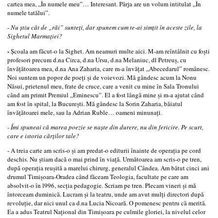
cartea mea, „În numele meu”… Interesant. Pârja are un volum intitulat „În
numele tatălui”.
-
Nu ştiu cât de „răi” sunteţi, dar spunem cum te­-ai simţit în aceste zile, la
Sighetul Marmaţiei?
-
Şcoala am făcut-­o la Sighet. Am neamuri multe aici. M­-am reîntâlnit cu foşti
profesori precum d.na Circa, d.na Ursu, d.na Melaniuc, dl Petreuş, cu
învăţătoarea mea, d.na Ana Zaharia, care m­-a învăţat „Abecedarul” românesc.
Noi suntem un popor de poeţi şi de voievozi. Mă gândesc acum la Nonu
Năsui, prietenul meu, frate de cruce, care a venit cu mine în Sala Tronului
când am primit Premiul „Eminescu”. El a fost lângă mine şi m-­a ajutat când
am fost în spital, la Bucureşti. Mă gândesc la Sorin Zaharia, băiatul
învăţătoarei mele, sau la Adrian Ruble… oameni minunaţi.
-
Îmi spuneai că marea poezie se naşte din durere, nu din fericire. Pe scurt,
care e istoria cărţilor tale?
- A treia carte am scris-­o şi am predat-­o editurii înainte de operaţia pe cord
deschis. Nu ştiam dacă o mai prind în viaţă. Următoarea am scris-­o pe tren,
după operaţia reuşită a marelui chirurg, generalul Cândea. Am bătut cinci ani
drumul Timişoara-­Oradea când făceam Teologia, facultate pe care am
absolvit-­o în l996, secţia pedagogie. Scriam pe tren. Plecam vineri şi mă
întorceam duminică. Lucram şi la teatru, unde am avut mulţi directori după
revoluţie, dar nici unul ca d.na Lucia Nicoară. O pomenesc pentru că merită.
Ea a adus Teatrul Naţional din Timişoara pe culmile gloriei, la nivelul celor