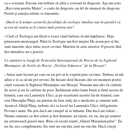
ca o coroană. Fiecare om trebuie să aibă o coroană în dragoste. Aşa am scris
„Recviem pentru Maria”, o carte de dragoste, un fel de manual de dragoste.
Fiorul şi emoţia iubirii se transmite.
-
Dacă ai fi urmat cursurile facultăţii de teologie imediat sau în paralel cu
aceea de teatru ar fi contat mult pentru tine?
-
Cred că Teologia am făcut-­o exact când trebuia să mă împlinesc. Deja
prinsesem meşteşugul. Până la Teologie am fost meşter. De acum pot să fiu,
sunt maestru, deşi urăsc acest cuvânt. Maestru în sens interior. O poezie fără
fior metafizic nu e poezie.
Ce amintiri te leagă de Festivalul Internaţional de Poezie de la Sighetul
Marmaţiei, de Serile de Poezie „Nichita Stănescu” de la Deseşti?
-
Astea sunt lucruri pe care eu nu pot să le exprim prin cuvinte. Trebuia să mă
adun o zi ca să-­mi pot reveni. De fiecare dată făceam câte un moment poetic
când veneam la Sighetul Marmaţiei sau Deseşti. Veneam mai ales în calitate
de actor şi nu în calitate de poet. Întâlneam atâta lume bună şi farul acesta de
lumină, care era Laurenţiu Ulici, şi pe secretarul acestui far de lumină, care
este Gheorghe Pârja, un prieten de bun simţ, de o modestie şi omenie rară…
Acum el, Ghiţă Pârja, trebuie să-­i ia locul lui Laurenţiu Ulici, obligatoriu.
Povara-­i mare. Nu ştiu dacă are curajul să se înhame. Dar dacă are talent…
Numai oamenii cu fior celest şi fior dramatic au talent, zic eu, dar pe nimeni
nu interesează glasul meu. Bine că există ziarul „Graiul Maramureşului”. Eu
nu fac aici complimente. Eu sunt un om dur, sunt un om rău. Dacă citeşti