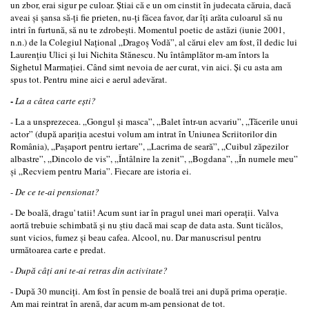
un zbor, erai sigur pe culoar. Ştiai că e un om cinstit în judecata căruia, dacă
aveai şi şansa să-­ţi fie prieten, nu-­ţi făcea favor, dar îţi arăta culoarul să nu
intri în furtună, să nu te zdrobeşti. Momentul poetic de astăzi (iunie 2001,
n.n.) de la Colegiul Naţional „Dragoş Vodă”, al cărui elev am fost, îl dedic lui
Laurenţiu Ulici şi lui Nichita Stănescu. Nu întâmplător m-­am întors la
Sighetul Marmaţiei. Când simt nevoia de aer curat, vin aici. Şi cu asta am
spus tot. Pentru mine aici e aerul adevărat.
-
La a câtea carte eşti?
- La a unsprezecea. „Gongul şi masca”, „Balet într­-un acvariu”, „Tăcerile unui
actor” (după apariţia acestui volum am intrat în Uniunea Scriitorilor din
România), „Paşaport pentru iertare”, „Lacrima de seară”, „Cuibul zăpezilor
albastre”, „Dincolo de vis”, „Întâlnire la zenit”, „Bogdana”, „În numele meu”
şi „Recviem pentru Maria”. Fiecare are istoria ei.
-
De ce te-­ai pensionat?
- De boală, dragu' tatii! Acum sunt iar în pragul unei mari operaţii. Valva
aortă trebuie schimbată şi nu ştiu dacă mai scap de data asta. Sunt ticălos,
sunt vicios, fumez şi beau cafea. Alcool, nu. Dar manuscrisul pentru
următoarea carte e predat.
-
După câţi ani te-­ai retras din activitate?
- După 30 munciţi. Am fost în pensie de boală trei ani după prima operaţie.
Am mai reintrat în arenă, dar acum m­-am pensionat de tot.