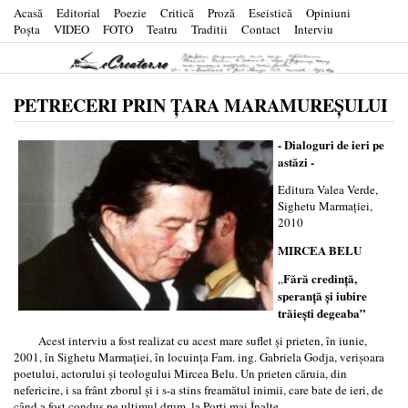
Acasă
Editorial
Poezie
Critică
Proză
Eseistică
Opiniuni
Poşta
VIDEO
FOTO
Teatru
Traditii
Contact
Interviu
PETRECERI PRIN ŢARA MARAMUREŞULUI
- Dialoguri de ieri pe
astăzi -
Editura Valea Verde,
Sighetu Marmației,
2010
MIRCEA BELU
Fără credinţă,
„
speranţă şi iubire
trăieşti degeaba”
Acest interviu a fost realizat cu acest mare suflet şi prieten, în iunie,
2001, în Sighetu Marmaţiei, în locuinţa Fam. ing. Gabriela Godja, verişoara
poetului, actorului şi teologului Mircea Belu. Un prieten căruia, din
nefericire, i s­a frânt zborul şi i s­-a stins freamătul inimii, care bate de ieri, de
când a fost condus pe ultimul drum, la Porţi mai Înalte.