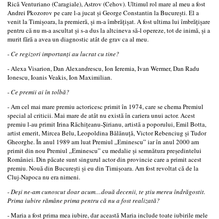
Rică Venturiano (Caragiale), Astrov (Cehov). Ultimul rol mare al meu a fost
Andrei Pkozorov pe care l-­a jucat şi George Constantin la Bucureşti. El a
venit la Timişoara, la premieră, şi m­-a îmbrăţişat. A fost ultima lui îmbrăţişare
pentru că nu m­-a ascultat şi s-­a dus la altcineva să-­l opereze, tot de inimă, şi a
murit fără a avea un diagnostic atât de grav ca al meu.
-
Ce regizori importanţi au lucrat cu tine?
- Alexa Visarion, Dan Alexandrescu, Ion Ieremia, Ivan Wermer, Dan Radu
Ionescu, Ioanis Veakis, Ion Maximilian.
-
Ce premii ai în tolbă?
- Am cel mai mare premiu actoricesc primit în 1974, care se chema Premiul
special al criticii. Mai mare de atât nu există în cariera unui actor. Acest
premiu l-­au primit Irina Răchiţeanu-Şirianu, artistă a poporului, Emil Botta,
artist emerit, Mircea Belu, Leopoldina Bălănuţă, Victor Rebenciug şi Tudor
Gheorghe. În anul 1989 am luat Premiul „Eminescu” iar în anul 2000 am
primit din nou Premiul „Eminescu” cu medalie şi semnătura preşedintelui
României. Din păcate sunt singurul actor din provincie care a primit acest
premiu. Nouă din Bucureşti şi eu din Timişoara. Am fost revoltat că de la
Cluj-Napoca nu era nimeni.
-
Deşi ne­-am cunoscut doar acum…două decenii, te ştiu mereu îndrăgostit.
Prima iubire rămâne prima pentru că nu a fost realizată?
- Maria a fost prima mea iubire, dar această Maria include toate iubirile mele