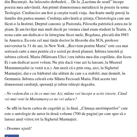
din Bucureşti. Au înlocuit­o derbedeii… De la „Lacrima de seară” începe
poezia mea adevărată. Am primit dimensiunea metafizicii în poezie în urma
Teologiei. Credincios am fost şi creştin toată viaţa. Am foarte mulţi preoţi în
familie din partea mamei. Credinţa adevărată şi ştiinţa, Christologia care am
făcut­-o la Institut, Dreptul canonic şi Pastorala, Filosofia patristică ­astea nu le
ştiam. Şi am învăţat mai mult decât pe vremea când eram student la Teatru. A
noua carte am dedicat-­o în întregime fiicei mele, Bogdana, plecată din l983
în America. Ea este cel mai tânăr doctor în filozofie din SUA, profesor
universitar la 31 de ani, în New York. „Recviem pentru Maria” este cea mai
serioasă carte a mea pentru că e scrisă pe două planuri. Iubirea terestră şi
iubirea celestă. Maria (Mărioara Ulici ) era iubita mea din copilărie, din liceu.
Ei i-­am dedicat acest volum. Nu ştiu dacă vine azi la lansare, la Muzeul
Maramureşului (a venit n.n.). Am auzit că e prin oraş, aici, la Sighetul
Marmaţiei, dar e cu bărbatul său alături de care s­-a stabilit, mai demult, în
Germania. Iubirea celestă este Sfânta Fecioară Maria. Fără aceste trei
dimensiuni­ credinţă, speranţă şi iubire­ trăieşti degeaba.
-
Ne vedem din ce în ce mai rar. Azi, mâine voi începe a scrie istorie. Când
vei mai veni în Maramureş ce ne vei aduce?
- Se află în lucru cartea de cugetări şi, la final, „Cămaşa anotimpurilor” care
este o antologie de autor în două volume (700 de pagini) pe care sper să o
lansez anul viitor, tot la Sighetul Marmaţiei.
-
Doamne ajută!