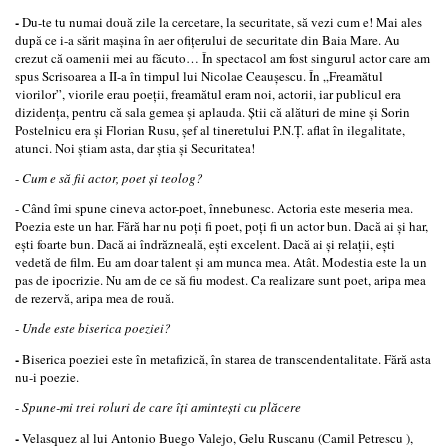
-
Du-­te tu numai două zile la cercetare, la securitate, să vezi cum e! Mai ales
după ce i­-a sărit maşina în aer ofiţerului de securitate din Baia Mare. Au
crezut că oamenii mei au făcut­o… În spectacol am fost singurul actor care am
spus Scrisoarea a II-­a în timpul lui Nicolae Ceauşescu. În „Freamătul
viorilor”, viorile erau poeţii, freamătul eram noi, actorii, iar publicul era
dizidenţa, pentru că sala gemea şi aplauda. Ştii că alături de mine şi Sorin
Postelnicu era şi Florian Rusu, şef al tineretului P.N.Ţ.­ aflat în ilegalitate,
atunci. Noi ştiam asta, dar ştia şi Securitatea!
-
Cum e să fii actor, poet şi teolog?
- Când îmi spune cineva actor-­poet, înnebunesc. Actoria este meseria mea.
Poezia este un har. Fără har nu poţi fi poet, poţi fi un actor bun. Dacă ai şi har,
eşti foarte bun. Dacă ai îndrăzneală, eşti excelent. Dacă ai şi relaţii, eşti
vedetă de film. Eu am doar talent şi am munca mea. Atât. Modestia este la un
pas de ipocrizie. Nu am de ce să fiu modest. Ca realizare sunt poet, aripa mea
de rezervă, aripa mea de rouă.
-
Unde este biserica poeziei?
-
Biserica poeziei este în metafizică, în starea de transcendentalitate. Fără asta
nu-­i poezie.
-
Spune-­mi trei roluri de care îţi aminteşti cu plăcere
-
Velasquez al lui Antonio Buego Valejo, Gelu Ruscanu (Camil Petrescu ),