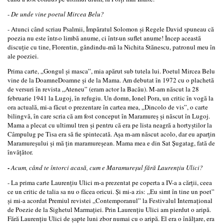
-
De unde vine poetul Mircea Belu?
- Atunci când scriau Psalmii, Împăratul Solomon şi Regele David spuneau că
poezia nu este într-­o limbă anume, ci într-­un suflet anume! Încep această
discuţie cu tine, Florentin, gândindu-­mă la Nichita Stănescu, patronul meu în
ale poeziei.
Prima carte, „Gongul şi masca”, mi­a apărut sub tutela lui. Poetul Mircea Belu
vine de la Doamne­Doamne şi de la Mama. Am debutat în 1972 cu o plachetă
de versuri în revista „Ateneu” (eram actor la Bacău). M-­am născut la 28
februarie 1941 la Lugoj, în refugiu. Un domn, Ionel Pora, un critic în vogă la
ora actuală, mi-­a făcut o prezentare în cartea mea, „Dincolo de vis”, o carte
bilingvă, în care scria că am fost conceput în Maramureş şi născut în Lugoj.
Mama a plecat cu ultimul tren şi pentru că era pe lista neagră a hortyştilor la
Câmpulug pe Tisa era să fie spintecată. Aşa m­-am născut acolo, dar eu aparţin
Maramureşului şi mă ţin maramureşean. Mama mea e din Sat Şugatag, fată de
învăţător.
-
Acum, când te întorci acasă, cum e Maramureşul fără Laurenţiu Ulici?
- La prima carte Laurenţiu Ulici m-­a prezentat pe coperta a IV-­a a cărţii, ceea
ce un critic de talia sa nu o făcea oricui. Şi mi­-a zis: „Eu simt în tine un poet”
şi mi-a acordat Premiul revistei „Contemporanul” la Festivalul Internaţional
de Poezie de la Sighetul Marmaţiei. Prin Laurenţiu Ulici am pierdut o aripă.
Fără Laurenţiu Ulici de şapte luni zbor numai cu o aripă. El era o înălţare, era