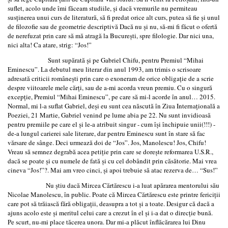
suflet, acolo unde îmi făceam studiile, şi dacă vremurile nu permiteau
susţinerea unui curs de literatură, să fi predat orice alt curs, putea să fie şi unul
de filozofie sau de geometrie descriptivă Dacă nu şi nu, să-mi fi făcut o ofertă
de nerefuzat prin care să mă atragă la Bucureşti, spre filologie. Dar nici una,
nici alta! Ca atare, strig: “Jos!”
Sunt supărată şi pe Gabriel Chifu, pentru Premiul “Mihai
Eminescu”. La debutul meu literar din anul 1993, am trimis o scrisoare
adresată criticii româneşti prin care o exoneram de orice obligaţie de a scrie
despre viitoarele mele cărţi, sau de a-mi acorda vreun premiu. Cu o singură
excepţie, Premiul “Mihai Eminescu”, pe care să mi-l acorde în anul… 2015.
Normal, mi l-a suflat Gabriel, deşi eu sunt cea născută în Ziua Internaţională a
Poeziei, 21 Martie, Gabriel venind pe lume abia pe 22. Nu sunt invidioasă
pentru premiile pe care el şi le-a atribuit singur - cum îşi închipuie unii(!!!) -
de-a lungul carierei sale literare, dar pentru Eminescu sunt în stare să fac
vărsare de sânge. Deci urmează doi de “Jos”. Jos, Manolescu! Jos, Chifu!
Vreau să semnez degrabă acea petiţie prin care se doreşte reformarea U.S.R.,
dacă se poate şi cu numele de fată şi cu cel dobândit prin căsătorie. Mai vrea
cineva “Jos!”?. Mai am vreo cinci, şi apoi trebuie să atac rezerva de… “Sus!”
Nu ştiu dacă Mircea Cărtărescu i-a luat apărarea mentorului său
Nicolae Manolescu, în public. Poate că Mircea Cărtărescu este printre fericiţii
care pot să trăiască fără obligaţii, deasupra a tot şi a toate. Desigur că dacă a
ajuns acolo este şi meritul celui care a crezut în el şi i-a dat o direcţie bună.
Pe scurt, nu-mi place tăcerea unora. Dar mi-a plăcut înflăcărarea lui Dinu