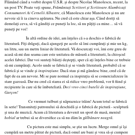
Flămând când a vorbit despre U.S.R. şi despre Nicolae Manolescu, recent, la
un post TV. Poate veţi spune,
Frământaţi Scriitori şi Scriitoare Alambicaţi
Consumatori Ai Cernelii Albastre,
că Manolescu este Manolescu şi nu are
nevoie să îi ia cineva apărarea. Nu cred că este chiar aşa. Când doriţi să
demolaţi ceva, să vă gândiţi ce puneţi la loc, să nu păţiţi ca mine… să vă
puneţi pe voi!
În altă ordine de idei, am înţeles că s-a deschis o fabrică de
literatură. Fiţi drăguţi, dacă ajungeţi pe acolo să îmi cumpăraţi şi mie un kg,
un litru, sau un metru liniar de literatură. Vă descurcaţi voi, îmi este greu de
acasă să-mi dau seama care este unitatea de măsură a literaturii, la chioşcul
acelei fabrici. Dar voi sunteţi băieţi deştepţi, sper că aţi înţeles bine ce trebuie
să-mi cumpăraţi. Acolo unde se fabrică şi se vinde literatură, probabil că se
fabrică şi se vinde şi
inspiraţiune.
Dacă stau şi mă gândesc bine, cred că de
fapt de ea am nevoie. Mi se pare normal ca inspiraţia să se comercializeze în
stare gazoasă. Dar nu cred că starea ei să ridice vreo problemă, vor fi fiind şi
recipiente în care să fie îmbuteliată.
Deci vreo cinci butelii de inspiraţiune,
Garçon!
Ce vremuri tulburi şi năpraznice trăim! Acum totul se fabrică
în serie! Transmiteţi patronului să deschidă şi o fabrică de pictură - sculptură
şi una de muzică. Acum că literatura a devenit un sport de masă, meniul
hobial
ar trebui să se diversifice ca să nu dăm în
gălbânare neagră.
Cu pictura este mai simplu, se ştie un lucru. Merge omul şi îşi
cumpără un metru pătrat de pictură, dacă omul are bani şi vrea să-şi cumpere