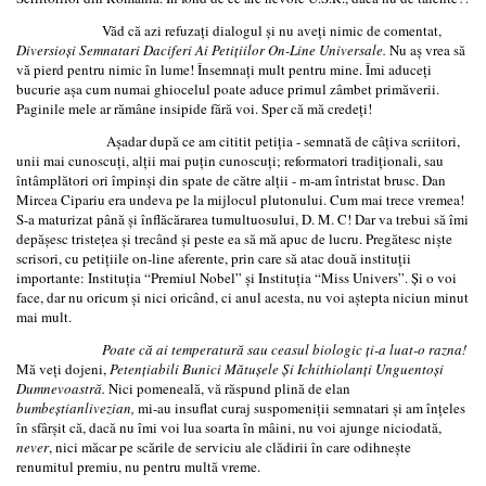
Văd că azi refuzaţi dialogul şi nu aveţi nimic de comentat,
Diversioşi Semnatari Daciferi Ai Petiţiilor On-Line Universale.
Nu aş vrea să
vă pierd pentru nimic în lume! Însemnaţi mult pentru mine. Îmi aduceţi
bucurie aşa cum numai ghiocelul poate aduce primul zâmbet primăverii.
Paginile mele ar rămâne insipide fără voi. Sper că mă credeţi!
Aşadar după ce am cititit petiţia - semnată de câţiva scriitori,
unii mai cunoscuţi, alţii mai puţin cunoscuţi; reformatori tradiţionali, sau
întâmplători ori împinşi din spate de către alţii - m-am întristat brusc. Dan
Mircea Cipariu era undeva pe la mijlocul plutonului. Cum mai trece vremea!
S-a maturizat până şi înflăcărarea tumultuosului, D. M. C! Dar va trebui să îmi
depăşesc tristeţea şi trecând şi peste ea să mă apuc de lucru. Pregătesc nişte
scrisori, cu petiţiile on-line aferente, prin care să atac două instituţii
importante: Instituţia “Premiul Nobel” şi Instituţia “Miss Univers”. Şi o voi
face, dar nu oricum şi nici oricând, ci anul acesta, nu voi aştepta niciun minut
mai mult.
Poate că ai temperatură sau ceasul biologic ţi-a luat-o razna!
Mă veţi dojeni,
Petenţiabili Bunici Mătuşele Şi Ichithiolanţi Unguentoşi
Dumnevoastră.
Nici pomeneală, vă răspund plină de elan
bumbeştianlivezian,
mi-au insuflat curaj suspomeniţii semnatari şi am înţeles
în sfârşit că, dacă nu îmi voi lua soarta în mâini, nu voi ajunge niciodată,
never
, nici măcar pe scările de serviciu ale clădirii în care odihneşte
renumitul premiu, nu pentru multă vreme.