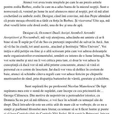
Atunci voi avea toate reuşitele pe care le-au prezis astrele
pentru zodia Berbec, zodie în care m-a adus barza de la miezul nopţii. Sunt o
norocoasă că, venind pe lume în acel alunecos miez al nopţii, pot să mă alint
cochetând cu ambele zodii. Desigur, când îmi convine, mă dau Peşte afirmând
că poate moaşa obosită m-a târât cu forţa în Berbec. Şi viceversa! Uite aşa, mă
zbat veselă între cele două zodii, una de foc şi una de apă.
Desigur că,
Octomeri Duali Ateişti Atembeli Atrombi
Atotştiitori şi Noctambuli,
mă veţi atenţiona, aducându-mi aminte că ar fi
bine să nu Îl supăr pe Cel de Sus cu pretenţii imposibil de salvat în Arcă. Am
să vă fac în ciudă, tot anul acesta , atacând şi Instituţia “Miss Univers”. Voi
iniţia o altă petiţie on-line şi o altă scrisoare prin care voi adresa doleanţele
mele organizatorilor evenimentului, urmărit cu interes de o lume întreagă. Nu
voi scrie multe şi nici nu îi voi critica prea tare, ci doar le voi aduce la
cunoştinţă că dacă vor să mă aibă printre concurente, atunci să vină ei
personal cu o cerere de înscriere. Iar dacă vor vrea să defilez în costum de
baie, atunci să schimbe câteva reguli care vor aduce fericire pe chipurile
muritoarelor de rând, prin dispariţia barierelor de vârstă, greutate şi echilibru.
Sunt supărată foc pe profesorul Nicolae Manolescu! De fapt
supărarea mea este o sumă de supărări, care începe cu cea pricinuită de…
George Călinescu. Din motive de nepotrivire a perioadelor istorice, cu
Domnia Sa nu pot să mă răfuiesc, o voi face în schimb cu urmaşul său de
drept. Dacă într-adevăr este un critic atât de mare cât se vorbeşte, de ce nu a
simţit şi parfumul filonului meu literar, ca urmare să se fi făcut luntre şi punte
şi să lege Capitala ţării de Capitala Văii Jiului. Să fi venit la Petroşani, într-un