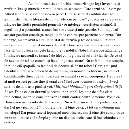
Acolo, în acel sistem închis, tronează nişte legi învechite şi
prăfuite, însuşi numele premiului trebuie schimbat. Este cazul să-l lăsăm pe
Alfred Nobel să se odihnească în pace! Cum să se poată odihni dacă tot
globul ştiinţific şi literar este cu numele său pe buze? Şi dacă cei care pun în
mişcare instituţia premiului pomenit vor înţelege necesitatea schimbării
regulilor şi a portarului, atunci îmi vor creşte şi mie şansele. Sub impulsul
acestor gânduri circulaţia sângelui de la centru spre periferie o ia razna. Din
tinereţe, nu am avut o circulaţie atât de cursivă şi tot de atunci… niciun
nume al vreunui bărbat nu mi-a dat atâţia fiori aşa cum îmi dă acesta… care
face să îmi pulseze sângele la tâmple… nobilul Nobel. Firesc, cu atâta sânge
în mişcare neuronii se încarcă de idei contagioase şi soluţii viabile. De ce să
fie nevoie de atâtea comisii şi liste lungi sau scurte? Nu ar fi mult mai simplu,
în plină eră spaţială, ca factorul de decizie să fie un robot? Care, amuşind
talentul literar şi beneficiind de nişte simţuri monstruos literare, să preia el
candidaturile direct de la… cei care au curajul să se autopropună. Trebuie să
ai mult respect pentru tine şi curaj ca să faci acest demers invaziv, mă veţi
susţine de data asta până şi voi,
Mărţişori Mâţibildinguri Gadgestimabili Şi
Roses.
După ce dau drumul şi acestui porumbel, leşinată de atâta efort
intelectual, încep să conştientizez ce mult contez pentru omenire. Poate că
Dumnezeu mă va iubi de data aceasta! Nu o dată am simţit pe pielea mea că
dacă el nu vrea, pot să îmi doresc mult şi bine ceva, că tot cu
nothingul
mă
voi alege! Dar poate sare şi iepuraşul meu bine ascuns şi cine ştie cum prin ce
minune… mi se va întâmpla şi mie un rău din acela, care să îmi schimbe viaţa
în bine.