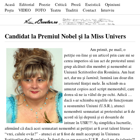
Acasă
Editorial
Poezie
Critică
Proză
Eseistică
Opiniuni
Poşta
VIDEO
FOTO
Teatru
Traditii
Contact
Interviu
Candidat la Premiul Nobel şi la Miss Univers
Am primit, pe mail, o
petiţie on-line şi un articol prin care mi se
cerea imperios să iau act de protestul unui
grup alcătuit din membri şi nemembri ai
Uniunii Scriitorilor din România. Am luat
act, dar nu şi
lumină
; lumină iau doar din
interiorul fiinţei mele. În schimb m-a
amuzat copios acel script memorabil, care
dorea să ne ia vălul de pe ochi. Adică …
dacă s-ar schimba regulile de funcţionare
a susnumitei Uniuni (U.S.R.), atunci
nemembrii semnatari ai protestului ar fi de
acord să îşi depună şi ei dosarele de
intrare în USR!?! Aş simplifica lucrurile,
afirmând că dacă acei semnatari nemembri ai petiţiei ar fi avut talent literar –
“vrei, calule ovăz?” - atunci ei ar fi fost de mult acceptaţi în Uniunea
Scriitorilor din România. În fond de ce are nevoie U.S.R., dacă nu de talente?!