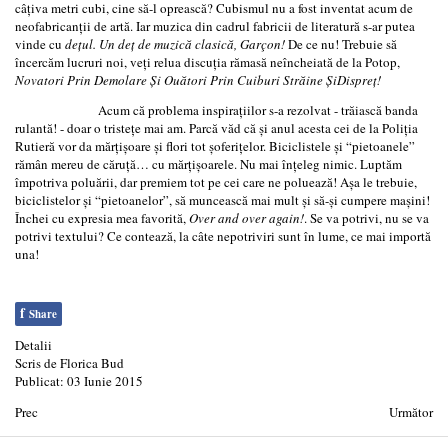
câţiva metri cubi, cine să-l oprească? Cubismul nu a fost inventat acum de
neofabricanţii de artă. Iar muzica din cadrul fabricii de literatură s-ar putea
vinde cu
deţul.
Un deţ de muzică clasică, Garçon!
De ce nu! Trebuie să
încercăm lucruri noi, veţi relua discuţia rămasă neîncheiată de la Potop,
Novatori Prin Demolare Şi Ouători Prin Cuiburi Străine ŞiDispreţ!
Acum că problema inspiraţiilor s-a rezolvat - trăiască banda
rulantă! - doar o tristeţe mai am. Parcă văd că şi anul acesta cei de la Poliţia
Rutieră vor da mărţişoare şi flori tot şoferiţelor. Biciclistele şi “pietoanele”
rămân mereu de căruţă… cu mărţişoarele. Nu mai înţeleg nimic. Luptăm
împotriva poluării, dar premiem tot pe cei care ne poluează! Aşa le trebuie,
biciclistelor şi “pietoanelor”, să muncească mai mult şi să-şi cumpere maşini!
Închei cu expresia mea favorită,
Over and over again!
. Se va potrivi, nu se va
potrivi textului? Ce contează, la câte nepotriviri sunt în lume, ce mai importă
una!
f
Share
Detalii
Scris de
Florica Bud
Publicat: 03 Iunie 2015
Prec
Următor