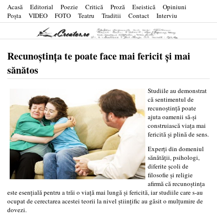
Acasă
Editorial
Poezie
Critică
Proză
Eseistică
Opiniuni
Poşta
VIDEO
FOTO
Teatru
Traditii
Contact
Interviu
Recunoştinţa te poate face mai fericit şi mai
sănătos
Studiile au demonstrat
că sentimentul de
recunoştinţă poate
ajuta oamenii să-şi
construiască viaţa mai
fericită şi plină de sens.
Experţi din domeniul
sănătăţii, psihologi,
diferite şcoli de
filosofie şi religie
afirmă că recunoştinţa
este esenţială pentru a trăi o viaţă mai lungă şi fericită, iar studiile care s-au
ocupat de cerectarea acestei teorii la nivel ştiinţific au găsit o mulţumire de
dovezi.