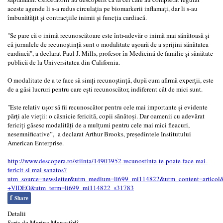
aceste agende li s-a redus circulaţia pe biomarkerii inflamaţi, dar li s-au
îmbunătăţit şi contracţiile inimii şi funcţia cardiacă.
"Se pare că o inimă recunoscătoare este într-adevăr o inimă mai sănătoasă şi
că jurnalele de recunoştinţă sunt o modalitate uşoară de a sprijini sănătatea
cardiacă", a declarat Paul J. Mills, profesor în Medicină de familie şi sănătate
publică de la Universitatea din California.
O modalitate de a te face să simţi recunoştinţă, după cum afirmă experţii, este
de a găsi lucruri pentru care eşti recunoscător, indiferent cât de mici sunt.
"Este relativ uşor să fii recunoscător pentru cele mai importante şi evidente
părţi ale vieţii: o căsnicie fericită, copii sănătoşi. Dar oamenii cu adevărat
fericiţi găsesc modalităţi de a mulţumi pentru cele mai mici fleacuri,
nesemnificative”, a declarat Arthur Brooks, preşedintele Institutului
American Enterprise.
http://www.descopera.ro/stiinta/14903952-recunostinta-te-poate-face-mai-
fericit-si-mai-sanatos?
utm_source=newsletter&utm_medium=li699_mi114822&utm_content=articol
+VIDEO&utm_term=li699_mi114822_s31783
f
Share
Detalii
Scris de
Marina Manastîrlî