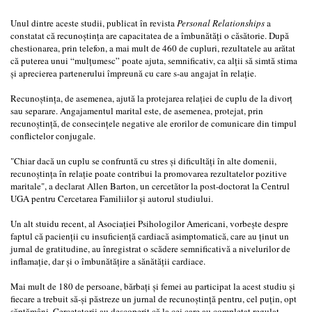
Unul dintre aceste studii, publicat în revista
Personal Relationships
a
constatat că recunoştinţa are capacitatea de a îmbunătăţi o căsătorie. După
chestionarea, prin telefon, a mai mult de 460 de cupluri, rezultatele au arătat
că puterea unui “mulţumesc” poate ajuta, semnificativ, ca alţii să simtă stima
şi aprecierea partenerului împreună cu care s-au angajat în relaţie.
Recunoştinţa, de asemenea, ajută la protejarea relaţiei de cuplu de la divorţ
sau separare. Angajamentul marital este, de asemenea, protejat, prin
recunoştinţă, de consecinţele negative ale erorilor de comunicare din timpul
conflictelor conjugale.
"Chiar dacă un cuplu se confruntă cu stres şi dificultăţi în alte domenii,
recunoştinţa în relaţie poate contribui la promovarea rezultatelor pozitive
maritale", a declarat Allen Barton, un cercetător la post-doctorat la Centrul
UGA pentru Cercetarea Familiilor şi autorul studiului.
Un alt stuidu recent, al Asociaţiei Psihologilor Americani, vorbeşte despre
faptul că pacienţii cu insuficienţă cardiacă asimptomatică, care au ţinut un
jurnal de gratitudine, au înregistrat o scădere semnificativă a nivelurilor de
inflamaţie, dar şi o îmbunătăţire a sănătăţii cardiace.
Mai mult de 180 de persoane, bărbaţi şi femei au participat la acest studiu şi
fiecare a trebuit să-şi păstreze un jurnal de recunoştinţă pentru, cel puţin, opt
săptămâni. Cercetatorii au descoperit că la cei care au completat regulat