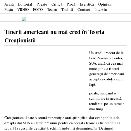
Acasă
Editorial
Poezie
Critică
Proză
Eseistică
Opiniuni
Poşta
VIDEO
FOTO
Teatru
Traditii
Contact
Interviu
Tinerii americani nu mai cred în Teoria
Creaţionistă
Un studiu recent de la
Pew Research Center,
SUA, arată că cea mai
mare parte a tinerei
generaţii de americani
acceptă evoluţia ca un
fapt,
poate, marcând o
schimbare în această
tendinţă, pe un termen
mai lung.
Creaţionismul este o scurtă superstiţie anti-ştiinţifică, dar evanghelicii de
dreapta din SUA au făcut presiuni pentru ca această teorie să fie predată la
şcoală la cursurile de ştiinţă, schimbându-i şi denumirea în "Designul