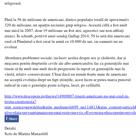
religioasă.
Până la 56 de milioane de americani, dintr-o populaţie totală de aproximativ
320 de milioane, nu aparţin niciunui grup religios. Această cifră a fost mult
mai mică în 2007, doar 19 milioane au fost atei, agnostici sau non-afiliaţi
atunci. În schimb, potrivit unui sondaj Gallup 2014, 50 la sută din americani
cred că Pământul a fost creat în urmă cu 10.000 de ani, iar oamenii nu au
evoluat.
Abordarea problemor sociale, inclusiv acelea despre sex şi căsătorie, dar şi
mişcarea pentru drepturile civile ale afro-americanilor, fac ca generaţiile mai
tinere să fie mult mai mult decât progresiste în raport cu generaţiile mai în
vârstă, relativ conservatoare. Chiar dacă un număr foarte mare de americani
nu acceptă evoluţia drept un fapt ştiinţific, acest lucru ar putea marca punctul
radical în care o generaţie poate eclipsa, încet, pe celălaltă.
http://www.descopera.ro/dnews/14900807-tinerii-americani-nu-mai-cred-in-
teoria-creationista?
utm_source=newsletter&utm_medium=li699_mi114813&utm_content=articol&
ul+o+data+pe+saptamana+nu+mai+este+un+vis.+E+o+noua+descoperire+revo
f
Share
Detalii
Scris de
Marina Manastîrlî