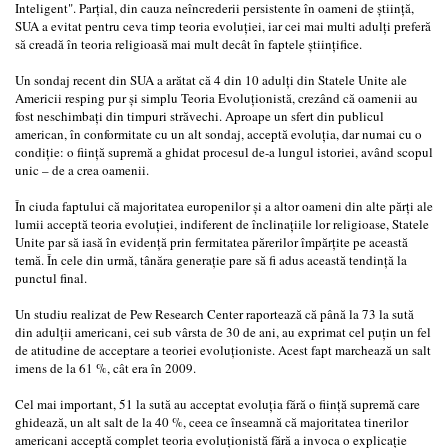
Inteligent". Parţial, din cauza neîncrederii persistente în oameni de ştiinţă,
SUA a evitat pentru ceva timp teoria evoluţiei, iar cei mai multi adulţi preferă
să creadă în teoria religioasă mai mult decât în faptele ştiinţifice.
Un sondaj recent din SUA a arătat că 4 din 10 adulţi din Statele Unite ale
Americii resping pur şi simplu Teoria Evoluţionistă, crezând că oamenii au
fost neschimbaţi din timpuri străvechi. Aproape un sfert din publicul
american, în conformitate cu un alt sondaj, acceptă evoluţia, dar numai cu o
condiţie: o fiinţă supremă a ghidat procesul de-a lungul istoriei, având scopul
unic – de a crea oamenii.
În ciuda faptului că majoritatea europenilor şi a altor oameni din alte părţi ale
lumii acceptă teoria evoluţiei, indiferent de înclinaţiile lor religioase, Statele
Unite par să iasă în evidenţă prin fermitatea părerilor împărţite pe această
temă. În cele din urmă, tânăra generaţie pare să fi adus această tendinţă la
punctul final.
Un studiu realizat de Pew Research Center raportează că până la 73 la sută
din adulţii americani, cei sub vârsta de 30 de ani, au exprimat cel puţin un fel
de atitudine de acceptare a teoriei evoluţioniste. Acest fapt marchează un salt
imens de la 61 %, cât era în 2009.
Cel mai important, 51 la sută au acceptat evoluţia fără o fiinţă supremă care
ghidează, un alt salt de la 40 %, ceea ce înseamnă că majoritatea tinerilor
americani acceptă complet teoria evoluţionistă fără a invoca o explicaţie