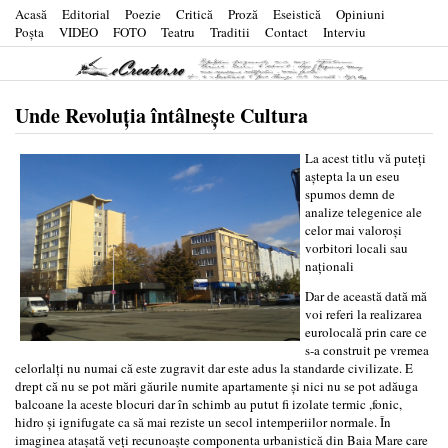
Acasă
Editorial
Poezie
Critică
Proză
Eseistică
Opiniuni
Poşta
VIDEO
FOTO
Teatru
Traditii
Contact
Interviu
Unde Revoluţia întâlneşte Cultura
La acest titlu vă puteţi
aştepta la un eseu
spumos demn de
analize telegenice ale
celor mai valoroşi
vorbitori locali sau
naţionali
Dar de această dată mă
voi referi la realizarea
eurolocală prin care ce
s-a construit pe vremea
celorlalţi nu numai că este zugravit dar este adus la standarde civilizate. E
drept că nu se pot mări găurile numite apartamente şi nici nu se pot adăuga
balcoane la aceste blocuri dar în schimb au putut fi izolate termic ,fonic,
hidro şi ignifugate ca să mai reziste un secol intemperiilor normale. În
imaginea ataşată veţi recunoaşte componenta urbanistică din Baia Mare care