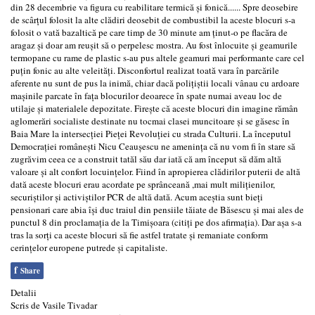
din 28 decembrie va figura cu reabilitare termică şi fonică...... Spre deosebire
de scârţul folosit la alte clădiri deosebit de combustibil la aceste blocuri s-a
folosit o vată bazaltică pe care timp de 30 minute am ţinut-o pe flacăra de
aragaz şi doar am reuşit să o perpelesc mostra. Au fost înlocuite şi geamurile
termopane cu rame de plastic s-au pus altele geamuri mai performante care cel
puţin fonic au alte veleităţi. Disconfortul realizat toată vara în parcările
aferente nu sunt de pus la inimă, chiar dacă poliţiştii locali vânau cu ardoare
maşinile parcate în faţa blocurilor deoarece în spate numai aveau loc de
utilaje şi materialele depozitate. Fireşte că aceste blocuri din imagine rămân
aglomerări socialiste destinate nu tocmai clasei muncitoare şi se găsesc în
Baia Mare la intersecţiei Pieţei Revoluţiei cu strada Culturii. La începutul
Democraţiei româneşti Nicu Ceauşescu ne ameninţa că nu vom fi în stare să
zugrăvim ceea ce a construit tatăl său dar iată că am început să dăm altă
valoare şi alt confort locuinţelor. Fiind în apropierea clădirilor puterii de altă
dată aceste blocuri erau acordate pe sprânceană ,mai mult miliţienilor,
securiştilor şi activiştilor PCR de altă dată. Acum aceştia sunt bieţi
pensionari care abia îşi duc traiul din pensiile tăiate de Băsescu şi mai ales de
punctul 8 din proclamaţia de la Timişoara (citiţi pe dos afirmaţia). Dar aşa s-a
tras la sorţi ca aceste blocuri să fie astfel tratate şi remaniate conform
cerinţelor europene putrede şi capitaliste.
f
Share
Detalii
Scris de
Vasile Tivadar