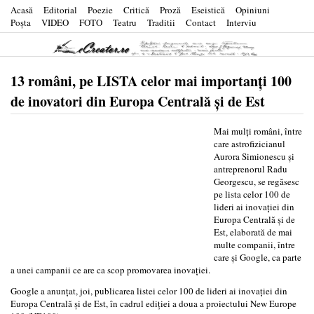
Acasă
Editorial
Poezie
Critică
Proză
Eseistică
Opiniuni
Poşta
VIDEO
FOTO
Teatru
Traditii
Contact
Interviu
13 români, pe LISTA celor mai importanţi 100
de inovatori din Europa Centrală şi de Est
Mai mulţi români, între
care astrofizicianul
Aurora Simionescu şi
antreprenorul Radu
Georgescu, se regăsesc
pe lista celor 100 de
lideri ai inovaţiei din
Europa Centrală şi de
Est, elaborată de mai
multe companii, între
care şi Google, ca parte
a unei campanii ce are ca scop promovarea inovaţiei.
Google a anunţat, joi, publicarea listei celor 100 de lideri ai inovaţiei din
Europa Centrală şi de Est, în cadrul ediţiei a doua a proiectului New Europe