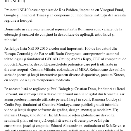
100 (NE100).
Proiectul NE100 este organizat de Res Publica, împreună cu Visegrad Fund,
Google şi Financial Times şi în cooperare cu importante instituţii din această
regiune a Europei.
Domeniile în care s-au remarcat reprezentanţii României sunt variate: de la
educaţie şi creatori de conţinut la dezvoltare de aplicaţii, astrofizică şi
robotică.
Astfel, pe lista NE100 2015 a celor mai importanţi 100 de inovatori din
Europa Centrală şi de Est se află Radu Georgescu, antreprenor în sectorul
tehnologiei şi fondator al GECAD Group; András Kapy, CEO al companiei de
robotică Axosuits, dezvoltă exoschelete puternice care pot fi utilizate în
diverse scopuri; Cosmin Mihaiu, cofondator al MIRA Rehab, care dezvoltă o
serie de jocuri şi lecţii interactive pentru diverse dispozitive, precum Kinect,
cu scopul de a ajuta recuperarea medicală.
Pe această listă se regăsesc şi Paul Balogh şi Cristian Dinu, fondatori ai Read
Forward, un start-up care a dezvoltat primul manual digital din România, iar
acum produce manuale utilizate pe scară largă în şcoli; Ramona Cordoş şi
Codin Pop, fondatori ai Creative Monkeyz, care publică gratuit tutoriale
video şi lecţii despre software de grafică, design, montaj şi modelare 3D;
Stefania Druga, fondator al HacKIDemia, o reţea globală care dezvoltă
seminarii şi kit-uri ce ajută copiii să rezolve diverse provocări prin
curiozitate, joacă şi empatie; Eduard Alexandrian, cofondator al SafeDrive, o
aplicaţie românească, ce recompensează şoferii care nu folosesc telefonul în