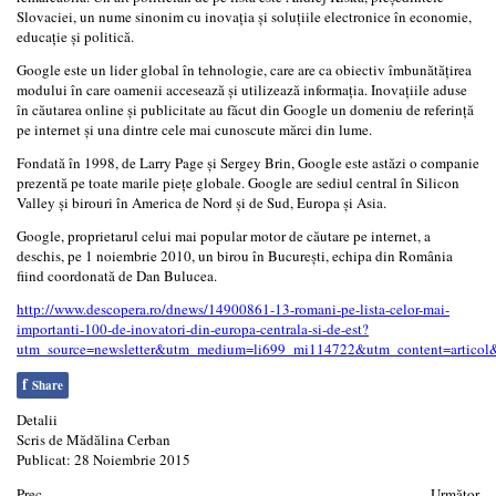
Slovaciei, un nume sinonim cu inovaţia şi soluţiile electronice în economie,
educaţie şi politică.
Google este un lider global în tehnologie, care are ca obiectiv îmbunătăţirea
modului în care oamenii accesează şi utilizează informaţia. Inovaţiile aduse
în căutarea online şi publicitate au făcut din Google un domeniu de referinţă
pe internet şi una dintre cele mai cunoscute mărci din lume.
Fondată în 1998, de Larry Page şi Sergey Brin, Google este astăzi o companie
prezentă pe toate marile pieţe globale. Google are sediul central în Silicon
Valley şi birouri în America de Nord şi de Sud, Europa şi Asia.
Google, proprietarul celui mai popular motor de căutare pe internet, a
deschis, pe 1 noiembrie 2010, un birou în Bucureşti, echipa din România
fiind coordonată de Dan Bulucea.
http://www.descopera.ro/dnews/14900861-13-romani-pe-lista-celor-mai-
importanti-100-de-inovatori-din-europa-centrala-si-de-est?
utm_source=newsletter&utm_medium=li699_mi114722&utm_content=artico
f
Share
Detalii
Scris de
Mădălina Cerban
Publicat: 28 Noiembrie 2015
Prec
Următor