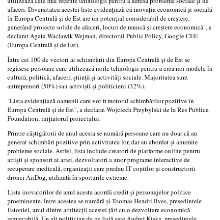
utilizează cele mai recente tehnologii pentru a adresa probleme sociale şi de
afaceri. Diversitatea acestei liste evidenţiază că inovaţia economică şi socială
în Europa Centrală şi de Est are un potenţial considerabil de creştere,
generând proiecte solide de afaceri, locuri de muncă şi creştere economică", a
declarat Agata Wacławik-Wejman, directorul Public Policy, Google CEE
(Europa Centrală şi de Est).
Între cei 100 de vectori ai schimbării din Europa Centrală şi de Est se
regăsesc persoane care utilizează noile tehnologii pentru a crea noi modele în
cultură, politică, afaceri, ştiinţă şi activităţi sociale. Majoritatea sunt
antreprenori (50%) sau activişti şi politicieni (32%).
"Lista evidenţiază oamenii care vor fi motorul schimbărilor pozitive în
Europa Centrală şi de Est", a declarat Wojciech Przybylski de la Res Publica
Foundation, iniţiatorul proiectului.
Printre câştigătorii de anul acesta se numără persoane care nu doar că au
generat schimbări pozitive prin activitatea lor, dar au abordat şi anumite
probleme sociale. Astfel, lista include creatori de platforme online pentru
artişti şi sponsori ai artei, dezvoltatori a unor programe interactive de
recuperare medicală, organizaţii care predau IT copiilor şi constructorii
dronei AirDog, utilizată în sporturile extreme.
Lista inovatorilor de anul acesta acordă credit şi personajelor politice
proeminente. Între acestea se numără şi Toomas Hendri Ilves, preşedintele
Estoniei, unul dintre arhitecţii acestei ţări cu o dezvoltare economică
remarcabilă. Un alt politician de pe listă este Andrej Kiska, preşedintele