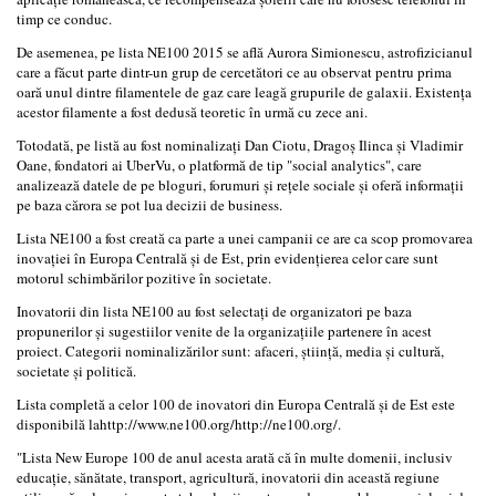
timp ce conduc.
De asemenea, pe lista NE100 2015 se află Aurora Simionescu, astrofizicianul
care a făcut parte dintr-un grup de cercetători ce au observat pentru prima
oară unul dintre filamentele de gaz care leagă grupurile de galaxii. Existenţa
acestor filamente a fost dedusă teoretic în urmă cu zece ani.
Totodată, pe listă au fost nominalizaţi Dan Ciotu, Dragoş Ilinca şi Vladimir
Oane, fondatori ai UberVu, o platformă de tip "social analytics", care
analizează datele de pe bloguri, forumuri şi reţele sociale şi oferă informaţii
pe baza cărora se pot lua decizii de business.
Lista NE100 a fost creată ca parte a unei campanii ce are ca scop promovarea
inovaţiei în Europa Centrală şi de Est, prin evidenţierea celor care sunt
motorul schimbărilor pozitive în societate.
Inovatorii din lista NE100 au fost selectaţi de organizatori pe baza
propunerilor şi sugestiilor venite de la organizaţiile partenere în acest
proiect. Categorii nominalizărilor sunt: afaceri, ştiinţă, media şi cultură,
societate şi politică.
Lista completă a celor 100 de inovatori din Europa Centrală şi de Est este
disponibilă lahttp://www.ne100.org/http://ne100.org/.
"Lista New Europe 100 de anul acesta arată că în multe domenii, inclusiv
educaţie, sănătate, transport, agricultură, inovatorii din această regiune