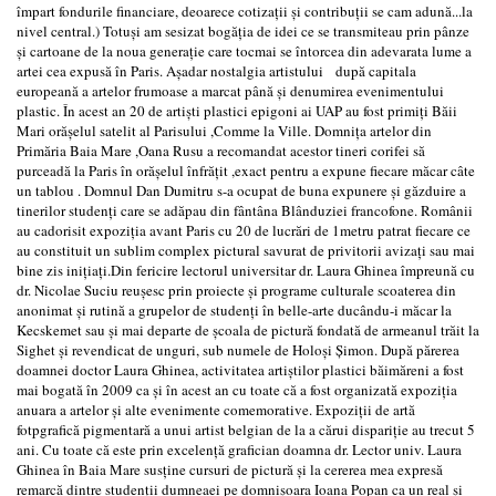
împart fondurile financiare, deoarece cotizaţii şi contribuţii se cam adună...la
nivel central.) Totuşi am sesizat bogăţia de idei ce se transmiteau prin pânze
şi cartoane de la noua generaţie care tocmai se întorcea din adevarata lume a
artei cea expusă în Paris. Aşadar nostalgia artistului după capitala
europeană a artelor frumoase a marcat până şi denumirea evenimentului
plastic. În acest an 20 de artişti plastici epigoni ai UAP au fost primiţi Băii
Mari orăşelul satelit al Parisului ,Comme la Ville. Domniţa artelor din
Primăria Baia Mare ,Oana Rusu a recomandat acestor tineri corifei să
purceadă la Paris în orăşelul înfrăţit ,exact pentru a expune fiecare măcar câte
un tablou . Domnul Dan Dumitru s-a ocupat de buna expunere şi găzduire a
tinerilor studenţi care se adăpau din fântâna Blânduziei francofone. Românii
au cadorisit expoziţia avant Paris cu 20 de lucrări de 1metru patrat fiecare ce
au constituit un sublim complex pictural savurat de privitorii avizaţi sau mai
bine zis iniţiaţi.Din fericire lectorul universitar dr. Laura Ghinea împreună cu
dr. Nicolae Suciu reuşesc prin proiecte şi programe culturale scoaterea din
anonimat şi rutină a grupelor de studenţi în belle-arte ducându-i măcar la
Kecskemet sau şi mai departe de şcoala de pictură fondată de armeanul trăit la
Sighet şi revendicat de unguri, sub numele de Holoşi Şimon. După părerea
doamnei doctor Laura Ghinea, activitatea artiştilor plastici băimăreni a fost
mai bogată în 2009 ca şi în acest an cu toate că a fost organizată expoziţia
anuara a artelor şi alte evenimente comemorative. Expoziţii de artă
fotpgrafică pigmentară a unui artist belgian de la a cărui dispariţie au trecut 5
ani. Cu toate că este prin excelenţă grafician doamna dr. Lector univ. Laura
Ghinea în Baia Mare susţine cursuri de pictură şi la cererea mea expresă
remarcă dintre studenţii dumneaei pe domnişoara Ioana Popan ca un real şi