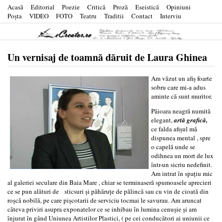
Acasă
Editorial
Poezie
Critică
Proză
Eseistică
Opiniuni
Poşta
VIDEO
FOTO
Teatru
Traditii
Contact
Interviu
Un vernisaj de toamnă dăruit de Laura Ghinea
Am văzut un afiş foarte
sobru care mi-a adus
aminte că sunt muritor.
Păioara neagră numită
elegant,
artă grafică,
ce falda afişul mă
dispunea mental , spre
o capelă unde se
odihnea un mort de lux
într-un sicriu nedefinit.
Am intrat în spaţiu mic
al galeriei seculare din Baia Mare , chiar se terminaseră spumoasele aprecieri
ce se pun alături de sticsuri şi păhăruţe de pălincă sau cu vin de cioată din
roşcă nobilă, pe care pişcotarii de serviciu tocmai le savurau. Am aruncat
câteva priviri asupra exponatelor ce se inhibau în lumina cenuşie şi am
înjurat în gând Uniunea Artistilor Plastici, ( pe cei conducători ai uniunii ce