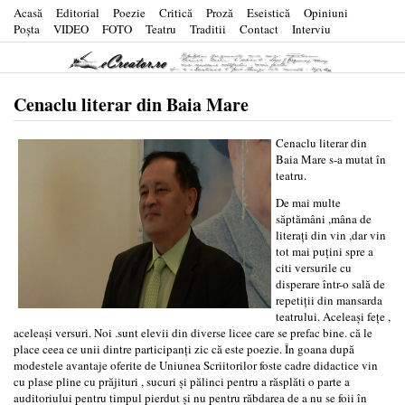
Acasă
Editorial
Poezie
Critică
Proză
Eseistică
Opiniuni
Poşta
VIDEO
FOTO
Teatru
Traditii
Contact
Interviu
Cenaclu literar din Baia Mare
Cenaclu literar din
Baia Mare s-a mutat în
teatru.
De mai multe
săptămâni ,mâna de
literaţi din vin ,dar vin
tot mai puţini spre a
citi versurile cu
disperare într-o sală de
repetiţii din mansarda
teatrului. Aceleaşi feţe ,
aceleaşi versuri. Noi .sunt elevii din diverse licee care se prefac bine. că le
place ceea ce unii dintre participanţi zic că este poezie. În goana după
modestele avantaje oferite de Uniunea Scriitorilor foste cadre didactice vin
cu plase pline cu prăjituri , sucuri şi pălinci pentru a răsplăti o parte a
auditoriului pentru timpul pierdut şi nu pentru răbdarea de a nu se foii în