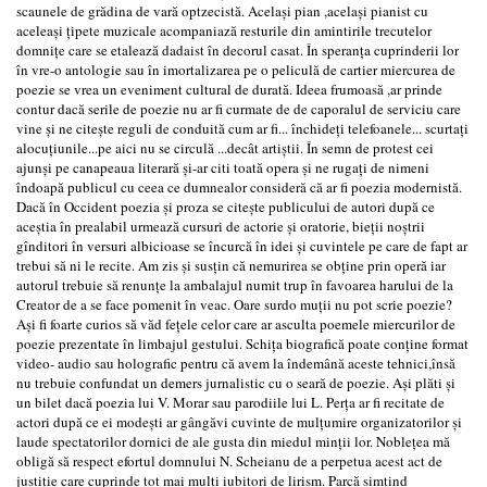
scaunele de grădina de vară optzecistă. Acelaşi pian ,acelaşi pianist cu
aceleaşi ţipete muzicale acompaniază resturile din amintirile trecutelor
domniţe care se etalează dadaist în decorul casat. În speranţa cuprinderii lor
în vre-o antologie sau în imortalizarea pe o peliculă de cartier miercurea de
poezie se vrea un eveniment cultural de durată. Ideea frumoasă ,ar prinde
contur dacă serile de poezie nu ar fi curmate de de caporalul de serviciu care
vine şi ne citeşte reguli de conduită cum ar fi... închideţi telefoanele... scurtaţi
alocuţiunile...pe aici nu se circulă ...decât artiştii. În semn de protest cei
ajunşi pe canapeaua literară şi-ar citi toată opera şi ne rugaţi de nimeni
îndoapă publicul cu ceea ce dumnealor consideră că ar fi poezia modernistă.
Dacă în Occident poezia şi proza se citeşte publicului de autori după ce
aceştia în prealabil urmează cursuri de actorie şi oratorie, bieţii noştrii
gînditori în versuri albicioase se încurcă în idei şi cuvintele pe care de fapt ar
trebui să ni le recite. Am zis şi susţin că nemurirea se obţine prin operă iar
autorul trebuie să renunţe la ambalajul numit trup în favoarea harului de la
Creator de a se face pomenit în veac. Oare surdo muţii nu pot scrie poezie?
Aşi fi foarte curios să văd feţele celor care ar asculta poemele miercurilor de
poezie prezentate în limbajul gestului. Schiţa biografică poate conţine format
video- audio sau holografic pentru că avem la îndemână aceste tehnici,însă
nu trebuie confundat un demers jurnalistic cu o seară de poezie. Aşi plăti şi
un bilet dacă poezia lui V. Morar sau parodiile lui L. Perţa ar fi recitate de
actori după ce ei modeşti ar gângăvi cuvinte de mulţumire organizatorilor şi
laude spectatorilor dornici de ale gusta din miedul minţii lor. Nobleţea mă
obligă să respect efortul domnului N. Scheianu de a perpetua acest act de
justiţie care cuprinde tot mai mulţi iubitori de lirism. Parcă simţind