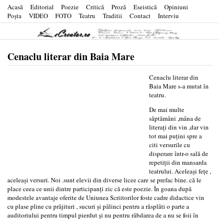
Acasă
Editorial
Poezie
Critică
Proză
Eseistică
Opiniuni
Poşta
VIDEO
FOTO
Teatru
Traditii
Contact
Interviu
Cenaclu literar din Baia Mare
Cenaclu literar din
Baia Mare s-a mutat în
teatru.
De mai multe
săptămâni ,mâna de
literaţi din vin ,dar vin
tot mai puţini spre a
citi versurile cu
disperare într-o sală de
repetiţii din mansarda
teatrului. Aceleaşi feţe ,
aceleaşi versuri. Noi .sunt elevii din diverse licee care se prefac bine. că le
place ceea ce unii dintre participanţi zic că este poezie. În goana după
modestele avantaje oferite de Uniunea Scriitorilor foste cadre didactice vin
cu plase pline cu prăjituri , sucuri şi pălinci pentru a răsplăti o parte a
auditoriului pentru timpul pierdut şi nu pentru răbdarea de a nu se foii în