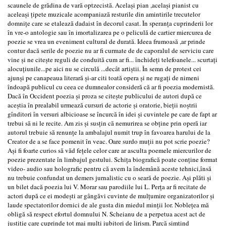
scaunele de grădina de vară optzecistă. Acelaşi pian ,acelaşi pianist cu
aceleaşi ţipete muzicale acompaniază resturile din amintirile trecutelor
domniţe care se etalează dadaist în decorul casat. În speranţa cuprinderii lor
în vre-o antologie sau în imortalizarea pe o peliculă de cartier miercurea de
poezie se vrea un eveniment cultural de durată. Ideea frumoasă ,ar prinde
contur dacă serile de poezie nu ar fi curmate de de caporalul de serviciu care
vine şi ne citeşte reguli de conduită cum ar fi... închideţi telefoanele... scurtaţi
alocuţiunile...pe aici nu se circulă ...decât artiştii. În semn de protest cei
ajunşi pe canapeaua literară şi-ar citi toată opera şi ne rugaţi de nimeni
îndoapă publicul cu ceea ce dumnealor consideră că ar fi poezia modernistă.
Dacă în Occident poezia şi proza se citeşte publicului de autori după ce
aceştia în prealabil urmează cursuri de actorie şi oratorie, bieţii noştrii
gînditori în versuri albicioase se încurcă în idei şi cuvintele pe care de fapt ar
trebui să ni le recite. Am zis şi susţin că nemurirea se obţine prin operă iar
autorul trebuie să renunţe la ambalajul numit trup în favoarea harului de la
Creator de a se face pomenit în veac. Oare surdo muţii nu pot scrie poezie?
Aşi fi foarte curios să văd feţele celor care ar asculta poemele miercurilor de
poezie prezentate în limbajul gestului. Schiţa biografică poate conţine format
video- audio sau holografic pentru că avem la îndemână aceste tehnici,însă
nu trebuie confundat un demers jurnalistic cu o seară de poezie. Aşi plăti şi
un bilet dacă poezia lui V. Morar sau parodiile lui L. Perţa ar fi recitate de
actori după ce ei modeşti ar gângăvi cuvinte de mulţumire organizatorilor şi
laude spectatorilor dornici de ale gusta din miedul minţii lor. Nobleţea mă
obligă să respect efortul domnului N. Scheianu de a perpetua acest act de
justiţie care cuprinde tot mai mulţi iubitori de lirism. Parcă simţind