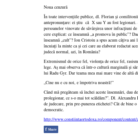
Noua cenzură
În toate intervenţiile publice, dl. Florian şi comilito
antepronunţare: ei ştiu că X sau Y au fost legionari. 
persoanelor vinovate de săvârşirea unor infracţiuni d
cere explicat: ce înseamnă „a promova în public”? Dac
înseamnă „cult”? Ion Cristoiu a spus acum câţiva ani l
încuiaţi la minte ca şi cei care au elaborat redactat ac
judecă normal, azi, în România?
Extremismul de orice fel, violenţa de orice fel, rasism
lege. Aş mai observa că într-o cultură marginală şi s
lui Radu Gyr. Dar teama mea mai mare vine de altă dire
„Cine nu e cu noi, e împotriva noastră!”
Când mă pregăteam să închei aceste însemnări, dau de c
prolegionar, ce s-o mai tot scăldăm?”. Dl. Alexandru F
de judecare, prin pre-punerea etichetei? Cât de bine o 
democratic.
http://www.constiintaortodoxa.ro/component/content/
f
Share