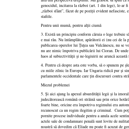
genocidul, incitarea la război (art. 1 din lege), le-ar f
„război sfânt”, făcut de pe poziţii evident nefasciste, e
stafiile.
Pentru unii mumă, pentru alţii ciumă
3. Există un principiu conform căruia o lege trebuie să 
e mai rău. Nu întâmplător, apărătorii ei (nu cei de la p
publicarea operelor lui Ţuţea sau Vulcănescu, nu se vo
nu are nimic împotriva publicării lui Cioran. De unde ş
haos al subiectivităţii şi ne-legiuirii ne aruncă această
4. Pentru că despre asta este vorba, să o spunem pe şle
cu miile zilnic în Europa. Iar Ungaria ridică pur şi s
parlamentele occidentale care ţin discursuri contra str
Miezul problemei
5. Şi aici ajung la apexul absurdităţii legii şi la imor
judecătorească română ori străină sau prin orice hotărâ
foarte bine, oricine era împotriva regimului era autom
recunoscut ca un regim ilegitim şi criminal. Cum poţi
pornite procese individuale pentru a anula acele sentin
actele sale de condamnare penală sunt lovite de nulitat
noastră să dovedim că Eliade nu poate fi acuzat de ge