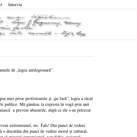
ct
Interviu
numele de „legea antilegionară”.
 lipsa unei prese profesioniste şi „pe fază”, legea a zăcut
ile publice.
Mă gândesc la expresia în vogă prin anii
şnuiască a preveni abuzurile, după ce ele s-au petrecut
reveni extremismul, etc. Fals! Din punct de vedere
 să o discutăm din punct de vedere moral şi cultural,
sat să prevină extremismul, xenofobia, rasismul,