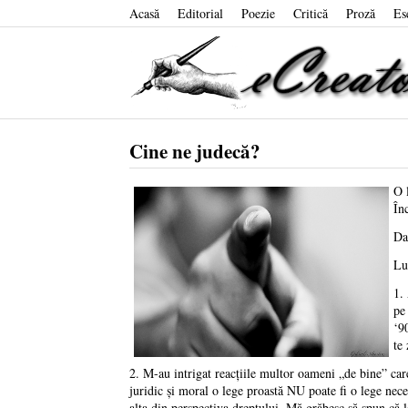
Acasă
Editorial
Poezie
Critică
Proză
Es
Cine ne judecă?
O 
În
Da
Lu
1. 
pe
‘9
te
2. M-au intrigat reacţiile multor oameni „de bine” car
juridic şi moral o lege proastă NU poate fi o lege nece
alta din perspectiva dreptului. Mă grăbesc să spun că 