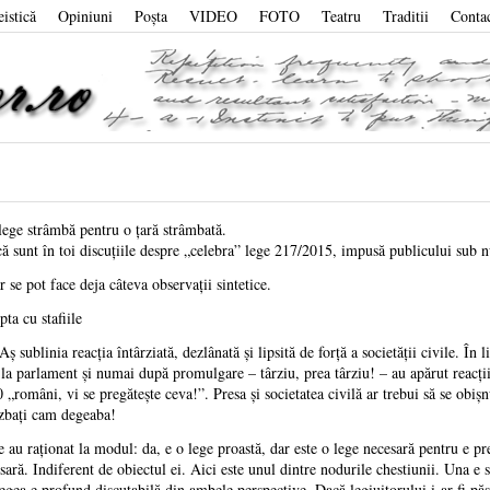
eistică
Opiniuni
Poşta
VIDEO
FOTO
Teatru
Traditii
Conta
lege strâmbă pentru o ţară strâmbată.
că sunt în toi discuţiile despre „celebra” lege 217/2015, impusă publicului sub 
r se pot face deja câteva observaţii sintetice.
pta cu stafiile
Aş sublinia reacţia întârziată, dezlânată şi lipsită de forţă a societăţii civile. În
 la parlament şi numai după promulgare – târziu, prea târziu! – au apărut reacţi
0 „români, vi se pregăteşte ceva!”. Presa şi societatea civilă ar trebui să se obi
 zbaţi cam degeaba!
e au raţionat la modul: da, e o lege proastă, dar este o lege necesară pentru e p
sară. Indiferent de obiectul ei. Aici este unul dintre nodurile chestiunii. Una e
legea e profund discutabilă din ambele perspective. Dacă legiuitorului i-ar fi pă