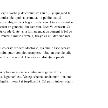
n lege e vorba şi de comunism (nu e!), şi ajungând la
rmulări de tipul „a promova, în public, cultul
are ambiguă până la golirea de sens. Fiecare cuvânt se
cuzat de genocid, din câte ştiu. Nici Vulcănescu. Ce
rict adevărate. Şi a fost amendat de oameni la fel de
i? Pentru o minte normală, fireşte că nu, dar cine mai
u colorate strident ideologic, aşa cum o face această
mplu, autor complet necunoscut. Sau un poet de talia
ul, ci prezentul. Dar asta e o discuţie separată.
 optica mea, cine-i contra antilegionarilor, e
ist, legionar” etc. Vedeţi schema condamnării înainte
egală, imorală şi inaplicabilă. Cel puţin într-un regim