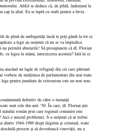
ăptuitorului. Altfel se deduce că, de pildă, îndemnul la
n cap la altul. Ea se luptă cu stafii pentru a învia
ât de plină de ambiguităţi încât te poţi gândi la tot ce
 apărare a legii au susţinut că nu se va împiedica
 să nu permită abuzurile! Să presupunem că dl. Florian
e, cu legea în mână, interzicerea acestuia? Iată în ce
nia atacând un lagăr de refugiaţi din cei care pătrund
 mai vorbesc de mulţimea de parlamentari din mai toate
 o lege pentru jumătate de extremism este un non sens.
ă condamnată definitiv de către o instanţă
te sunt cele din anii ‘50. În care, dl. Florian ştie
al statului român prin care regimul comunist este
 Aici e miezul problemei. S-a susţinut că ar trebui
ui dintre 1944-1989 drept ilegitim şi criminal, toate
ă deschidă procese şi să dovedească vinovăţii, nu a