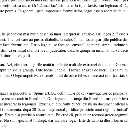
i menţionat ca atare, fără să mai facă trimitere la tipul fascist sau legionar al f
ste permis. În general, prin imprecizia formulărilor, legea este o aberaţie de la u
fie per se cât mai puţin deschisă unor interpretări abuzive. Or, legea 217 este at
nct. 2, ci cei care au pus-o, diabolic, la cale), în mai toate apariţiile publice de
r face abuzuri etc. Dar o lege nu se face pe „cuvânt”, ea pur şi simplu trebuie
tim că urmaşul său, ori vreun judecător, dacă se ajunge în instanţă, nu va decid
 făcătură ideologică.
au. Azi, când scriu, ştirile arată trupele de asalt ale extremei drepte din Germa
implu un zid la graniţă. Uite locuri unde dl. Florian ar avea de lucru. Ca să nu
ăinilor. O lege împotriva extremismului de orice fel este necesară în orice stat,
alitatea şi pericolul ei. Spune art.3/c, definindu-i pe cei vinovaţi: „orice persoan
re recunoscută în România”. Or, singurele instanţe din România care pot fi invoca
at încadrat la legionari. Exact aici e puroiul bubei: există un document oficial 
 fundamenta, după 2015, sentinţe moral juridice pe actele unui regim criminal?
ţe. Practic şi juridic o absurditate. Eu cred că, prin chiar recunoaşterea regimul
e. Nu sunt specialist în drept, dar aşa pare logic. Este de datoria dlui Florian s
nocid.