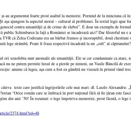
nii şi-au argumentat foarte prost asaltul la memorie. Pornind de la minciuna că î
Şi aşa ajungem la aspectul moral – cultural al problemei. În textul legii apar fo
e genocid contra umanităţii şi de crime de război”. E doar un exemplu de formul
ă public Schimbarea la faţă a României se încadrează aici? Dar filozoful nu e a
a TVR că Zelea Codreanu era un bărbat frumos şi incoruptibil, două chestiuni st
eastă lege strâmbă. Poate fi fraza respectivă încadrată la un „cult” al căpitanulu
ul ori xenofobia sunt anomalii ale umanităţii. Ele se cer condamnate ca atare, n
ăracă nu ne putem permite luxul de a pierde pe nimeni, un Vasile Băncilă de exe
cţie: anume că legea, aşa cum a fost ea gândită nu vizează în primul rând trecut
âteva texte care justifică îngrijorările cele mai mari: dl. Laszlo Alexandru: „În
lorian “Orice român care se îmbracă în port naţional fără să fie ţăran este fasc
ştim din anii ’50! În rezumat: o lege împotriva memoriei, prost făcută, o lege il
article/2374.html?ed=48