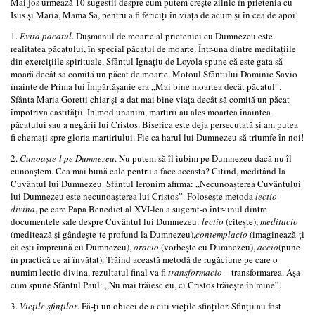
Mai jos urmează 10 sugestii despre cum putem crește zilnic în prietenia cu
Isus și Maria, Mama Sa, pentru a fi fericiți în viața de acum și în cea de apoi!
1.
Evită păcatul
. Dușmanul de moarte al prieteniei cu Dumnezeu este
realitatea păcatului, în special păcatul de moarte. Într-una dintre meditațiile
din exercițiile spirituale, Sfântul Ignațiu de Loyola spune că este gata să
moară decât să comită un păcat de moarte. Motoul Sfântului Dominic Savio
înainte de Prima lui Împărtășanie era „Mai bine moartea decât păcatul”.
Sfânta Maria Goretti chiar și-a dat mai bine viața decât să comită un păcat
împotriva castității. În mod unanim, martirii au ales moartea înaintea
păcatului sau a negării lui Cristos. Biserica este deja persecutată și am putea
fi chemați spre gloria martiriului. Fie ca harul lui Dumnezeu să triumfe în noi!
2.
Cunoaște-l pe Dumnezeu
. Nu putem să îl iubim pe Dumnezeu dacă nu îl
cunoaștem. Cea mai bună cale pentru a face aceasta? Citind, meditând la
Cuvântul lui Dumnezeu. Sfântul Ieronim afirma: „Necunoașterea Cuvântului
lui Dumnezeu este necunoașterea lui Cristos”. Folosește metoda
lectio
divina
, pe care Papa Benedict al XVI-lea a sugerat-o într-unul dintre
documentele sale despre Cuvântul lui Dumnezeu:
lectio
(citește),
meditacio
(meditează și gândește-te profund la Dumnezeu),
contemplacio
(imaginează-ți
că ești împreună cu Dumnezeu),
oracio
(vorbește cu Dumnezeu),
accio
(pune
în practică ce ai învățat). Trăind această metodă de rugăciune pe care o
numim lectio divina, rezultatul final va fi
transformacio
– transformarea. Așa
cum spune Sfântul Paul: „Nu mai trăiesc eu, ci Cristos trăiește în mine”.
3.
Viețile sfinților
. Fă-ți un obicei de a citi viețile sfinților. Sfinții au fost