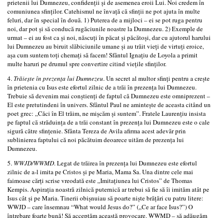
prietenii lui Dumnezeu, confidenții și de asemenea eroii Lui. Noi credem în
comuniunea sfinților. Catehismul ne învață că sfinții ne pot ajuta în multe
feluri, dar în special în două. 1) Puterea de a mijloci – ei se pot ruga pentru
noi, dar pot și să conducă rugăciunile noastre la Dumnezeu. 2) Exemple de
urmat – ei au fost ca și noi, născuți în păcat și păcătoși, dar cu ajutorul harului
lui Dumnezeu au biruit slăbiciunile umane și au trăit vieți de virtuți eroice,
așa cum suntem toți chemați să facem! Sfântul Ignațiu de Loyola a primit
multe haruri pe drumul spre convertire citind viețile sfinților.
4.
Trăiește în prezența lui Dumnezeu
. Un secret al multor sfinți pentru a crește
în prietenia cu Isus este efortul zilnic de a trăi în prezența lui Dumnezeu.
Trebuie să devenim mai conștienți de faptul că Dumnezeu este omniprezent –
El este pretutindeni în univers. Sfântul Paul ne amintește de aceasta citând un
poet grec: „Căci în El trăim, ne mișcăm și suntem”. Fratele Laurențiu insista
pe faptul că străduința de a trăi constant în prezența lui Dumnezeu este o cale
sigură către sfințenie. Sfânta Tereza de Avila afirma acest adevăr prin
sublinierea faptului că noi păcătuim deoarece uităm de prezența lui
Dumnezeu.
5.
WWJD/WWMD
. Legat de trăirea în prezența lui Dumnezeu este efortul
zilnic de a-l imita pe Cristos și pe Maria, Mama Sa. Una dintre cele mai
faimoase cărți scrise vreodată este „Imitațiunea lui Cristos” de Thomas
Kempis. Aspirația noastră zilnică puternică ar trebui să fie să îi imităm atât pe
Isus cât și pe Maria. Tinerii obișnuiau să poarte niște brățări cu patru litere:
WWJD – care însemnau “What would Jesus do?” („Ce ar face Isus?”) O
întrebare foarte bună! Să acceptăm această provocare. WWMD – să adăugăm