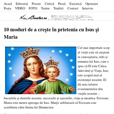
Acasă
Editorial
Poezie
Critică
Proză
Eseistică
Opiniuni
Poşta
VIDEO
FOTO
Teatru
Traditii
Contact
Interviu
10 moduri de a crește în prietenia cu Isus și
Maria
Cel mai important scop
al vieții este să creștem
în cunoașterea, iubi și
urmarea lui Isus, care a
spus că El este Calea,
Adevărul și Viața. Isus
este scopul real al
existenței noastre. El
dă sens tuturor
evenimentelor din
viețile noastre –
bucuriile și durerile noastre, succesele și eșecurile, viața și moartea. Fecioara
Maria este mereu aproape de Isus. Sfinții subliniază că Fecioara este
scurtătura către Inima lui Dumnezeu.