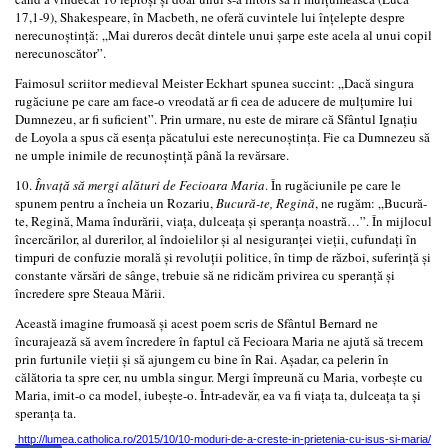
17,1-9), Shakespeare, în Macbeth, ne oferă cuvintele lui înțelepte despre
nerecunoștință: „Mai dureros decât dintele unui șarpe este acela al unui copil
nerecunoscător”.
Faimosul scriitor medieval Meister Eckhart spunea succint: „Dacă singura
rugăciune pe care am face-o vreodată ar fi cea de aducere de mulțumire lui
Dumnezeu, ar fi suficient”. Prin urmare, nu este de mirare că Sfântul Ignațiu
de Loyola a spus că esența păcatului este nerecunoștința. Fie ca Dumnezeu să
ne umple inimile de recunoștință până la revărsare.
10.
Învață să mergi alături de Fecioara Maria
. În rugăciunile pe care le
spunem pentru a încheia un Rozariu,
Bucură-te, Regină
, ne rugăm: „Bucură-
te, Regină, Mama îndurării, viața, dulceața și speranța noastră…”. În mijlocul
încercărilor, al durerilor, al îndoielilor și al nesiguranței vieții, cufundați în
timpuri de confuzie morală și revoluții politice, în timp de război, suferință și
constante vărsări de sânge, trebuie să ne ridicăm privirea cu speranță și
încredere spre Steaua Mării.
Această imagine frumoasă și acest poem scris de Sfântul Bernard ne
încurajează să avem încredere în faptul că Fecioara Maria ne ajută să trecem
prin furtunile vieții și să ajungem cu bine în Rai. Așadar, ca pelerin în
călătoria ta spre cer, nu umbla singur. Mergi împreună cu Maria, vorbește cu
Maria, imit-o ca model, iubește-o. Într-adevăr, ea va fi viața ta, dulceața ta și
speranța ta.
http://lumea.catholica.ro/2015/10/10-moduri-de-a-creste-in-prietenia-cu-isus-si-maria/