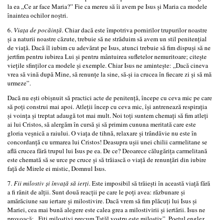
la ea „Ce ar face Maria?” Fie ca mereu să îi avem pe Isus și Maria ca modele
înaintea ochilor noștri.
6.
Viața de pocăință
. Chiar dacă este împotriva pornirilor trupurilor noastre
și a naturii noastre căzute, trebuie să ne străduim să avem un stil penitențial
de viață. Dacă îl iubim cu adevărat pe Isus, atunci trebuie să fim dispuși să ne
jertfim pentru iubirea Lui și pentru mântuirea sufletelor nemuritoare; citește
viețile sfinților ca modele și exemple. Chiar Isus ne amintește: „Dacă cineva
vrea să vină după Mine, să renunțe la sine, să-și ia crucea în fiecare zi și să mă
urmeze”.
Dacă nu ești obișnuit să practici acte de penitență, începe cu ceva mic pe care
să poți construi mai apoi. Atleții încep cu ceva mic, își antrenează respirația
și voința și treptat adaugă tot mai mult. Noi toți suntem chemați să fim atleți
ai lui Cristos, să alergăm în cursă și să primim cununa meritată care este
gloria veșnică a raiului. O viața de tihnă, relaxare și trândăvie nu este în
concordanță cu urmarea lui Cristos! Deasupra ușii unei chilii carmelitane se
află crucea fără trupul lui Isus pe ea. De ce? Deoarece călugărița carmelitană
este chemată să se urce pe cruce și să trăiască o viață de renunțări din iubire
față de Mirele ei mistic, Domnul Isus.
7.
Fii milostiv și învață să ierți
. Este imposibil să trăiești în această viață fără
a fi rănit de alții. Sunt două reacții pe care le poți avea: răzbunare și
amărăciune sau iertare și milostivire. Dacă vrem să fim plăcuți lui Isus și
Mariei, cea mai bună alegere este calea grea a milostivirii și iertării. Isus ne
provoacă: „Fiți milostivi precum Tatăl vostru este milostiv”. Poetul englez