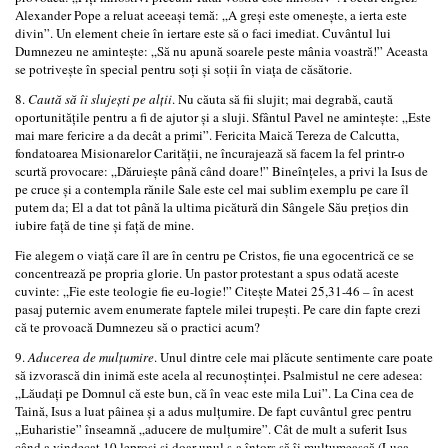
Alexander Pope a reluat aceeași temă: „A greși este omenește, a ierta este
divin”. Un element cheie în iertare este să o faci imediat. Cuvântul lui
Dumnezeu ne amintește: „Să nu apună soarele peste mânia voastră!” Aceasta
se potrivește în special pentru soți și soții în viața de căsătorie.
8.
Caută să îi slujești pe alții
. Nu căuta să fii slujit; mai degrabă, caută
oportunitățile pentru a fi de ajutor și a sluji. Sfântul Pavel ne amintește: „Este
mai mare fericire a da decât a primi”. Fericita Maică Tereza de Calcutta,
fondatoarea Misionarelor Carității, ne încurajează să facem la fel printr-o
scurtă provocare: „Dăruiește până când doare!” Bineînțeles, a privi la Isus de
pe cruce și a contempla rănile Sale este cel mai sublim exemplu pe care îl
putem da; El a dat tot până la ultima picătură din Sângele Său prețios din
iubire față de tine și față de mine.
Fie alegem o viață care îl are în centru pe Cristos, fie una egocentrică ce se
concentrează pe propria glorie. Un pastor protestant a spus odată aceste
cuvinte: „Fie este teologie fie eu-logie!” Citește Matei 25,31-46 – în acest
pasaj puternic avem enumerate faptele milei trupești. Pe care din fapte crezi
că te provoacă Dumnezeu să o practici acum?
9.
Aducerea de mulțumire
. Unul dintre cele mai plăcute sentimente care poate
să izvorască din inimă este acela al recunoștinței. Psalmistul ne cere adesea:
„Lăudați pe Domnul că este bun, că în veac este mila Lui”. La Cina cea de
Taină, Isus a luat pâinea și a adus mulțumire. De fapt cuvântul grec pentru
„Euharistie” înseamnă „aducere de mulțumire”. Cât de mult a suferit Isus
când a vindecat 10 leproși și doar unul s-a întors să îi mulțumească (Luca