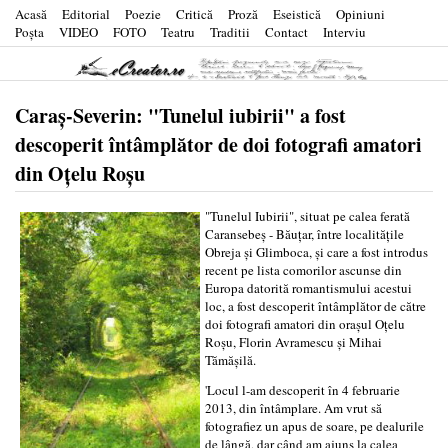
Acasă
Editorial
Poezie
Critică
Proză
Eseistică
Opiniuni
Poşta
VIDEO
FOTO
Teatru
Traditii
Contact
Interviu
Caraș-Severin: "Tunelul iubirii" a fost
descoperit întâmplător de doi fotografi amatori
din Oțelu Roșu
"Tunelul Iubirii", situat pe calea ferată
Caransebeș - Băuțar, între localitățile
Obreja și Glimboca, și care a fost introdus
recent pe lista comorilor ascunse din
Europa datorită romantismului acestui
loc, a fost descoperit întâmplător de către
doi fotografi amatori din orașul Oțelu
Roșu, Florin Avramescu și Mihai
Tămășilă.
'Locul l-am descoperit în 4 februarie
2013, din întâmplare. Am vrut să
fotografiez un apus de soare, pe dealurile
de lângă, dar când am ajuns la calea