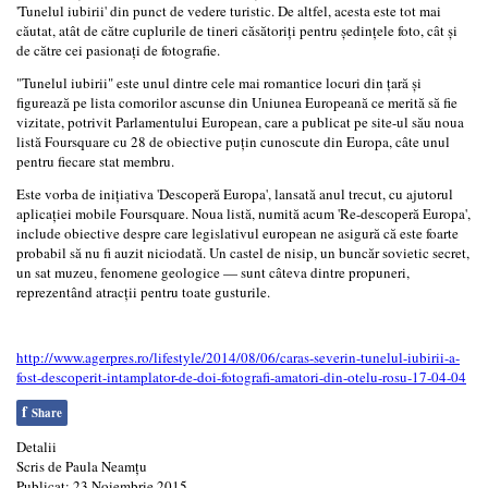
'Tunelul iubirii' din punct de vedere turistic. De altfel, acesta este tot mai
căutat, atât de către cuplurile de tineri căsătoriți pentru ședințele foto, cât și
de către cei pasionați de fotografie.
"Tunelul iubirii" este unul dintre cele mai romantice locuri din țară și
figurează pe lista comorilor ascunse din Uniunea Europeană ce merită să fie
vizitate, potrivit Parlamentului European, care a publicat pe site-ul său noua
listă Foursquare cu 28 de obiective puțin cunoscute din Europa, câte unul
pentru fiecare stat membru.
Este vorba de inițiativa 'Descoperă Europa', lansată anul trecut, cu ajutorul
aplicației mobile Foursquare. Noua listă, numită acum 'Re-descoperă Europa',
include obiective despre care legislativul european ne asigură că este foarte
probabil să nu fi auzit niciodată. Un castel de nisip, un buncăr sovietic secret,
un sat muzeu, fenomene geologice — sunt câteva dintre propuneri,
reprezentând atracții pentru toate gusturile.
http://www.agerpres.ro/lifestyle/2014/08/06/caras-severin-tunelul-iubirii-a-
fost-descoperit-intamplator-de-doi-fotografi-amatori-din-otelu-rosu-17-04-04
f
Share
Detalii
Scris de
Paula Neamțu
Publicat: 23 Noiembrie 2015