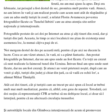
ferată, nu am mai ajuns la apus. Deși era
februarie, iar peisajul a fost destul de sec, promitea mult pentru vară. Atunci,
ne-am întors în vară și am realizat pozele care acum sunt atât de răspândite și
care au adus mulți turiști în zonă', a relatat Florin Avramescu povestea
fotografiilor făcute cu 'Tunelul Iubirii' care au atras atenția site-urilor
naționale și internaționale.
Fotografiile postate de cei doi pe Internet au atras și alți tineri din zonă, dar și
turiști din țară. Aceasta, în timp ce nici localnicii nu știau de existența unui
asemenea loc, la numai câțiva pași de ei.
'Noi mergem destul de des pe această rută, pentru că pe aici ne ducem la
lucru. Ceea ce am văzut atunci, în vară, ni s-a părut fantastic. Am postat
fotografiile pe Internet, dar nu am spus unde au fost făcute. Cu toții au crezut
că sunt realizate la faimosul tunel din Ucraina. Într-un final am spus unde sunt
făcute, dar nu am fost crezuți. Și atunci au venit prietenii noștri, după care au
venit și alții, turiști din județ și chiar din țară, ca să vadă cu ochii lor', a
afirmat Mihai Tămășilă.
Atât cei doi tineri, cât și turiștii care au trecut pe aici spun că locul ar trebui
mult mai mult mediatizat, pentru că, altfel, este greu de reperat. Totodată, cei
doi susțin că reprezentanții CFR ar trebui să nu defrișeze locul, ci doar să-l
întrețină, pentru că nu afectează circulația trenurilor.
Și autoritățile locale din Glimboca intenționează de acum să promoveze