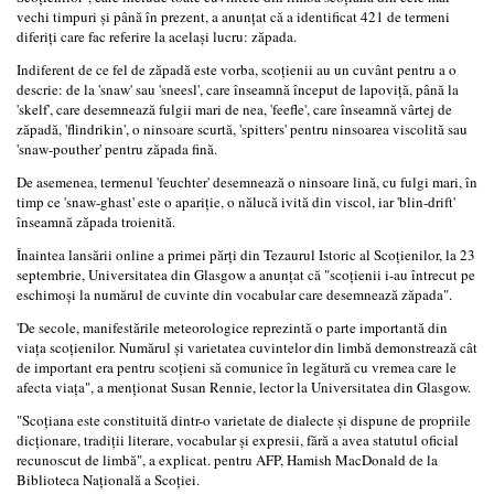
vechi timpuri şi până în prezent, a anunţat că a identificat 421 de termeni
diferiţi care fac referire la acelaşi lucru: zăpada.
Indiferent de ce fel de zăpadă este vorba, scoţienii au un cuvânt pentru a o
descrie: de la 'snaw' sau 'sneesl', care înseamnă început de lapoviţă, până la
'skelf', care desemnează fulgii mari de nea, 'feefle', care înseamnă vârtej de
zăpadă, 'flindrikin', o ninsoare scurtă, 'spitters' pentru ninsoarea viscolită sau
'snaw-pouther' pentru zăpada fină.
De asemenea, termenul 'feuchter' desemnează o ninsoare lină, cu fulgi mari, în
timp ce 'snaw-ghast' este o apariţie, o nălucă ivită din viscol, iar 'blin-drift'
înseamnă zăpada troienită.
Înaintea lansării online a primei părţi din Tezaurul Istoric al Scoţienilor, la 23
septembrie, Universitatea din Glasgow a anunţat că "scoţienii i-au întrecut pe
eschimoşi la numărul de cuvinte din vocabular care desemnează zăpada".
'De secole, manifestările meteorologice reprezintă o parte importantă din
viaţa scoţienilor. Numărul şi varietatea cuvintelor din limbă demonstrează cât
de important era pentru scoţieni să comunice în legătură cu vremea care le
afecta viaţa", a menţionat Susan Rennie, lector la Universitatea din Glasgow.
"Scoţiana este constituită dintr-o varietate de dialecte şi dispune de propriile
dicţionare, tradiţii literare, vocabular şi expresii, fără a avea statutul oficial
recunoscut de limbă", a explicat. pentru AFP, Hamish MacDonald de la
Biblioteca Naţională a Scoţiei.