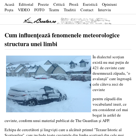
Acasă
Editorial
Poezie
Critică
Proză
Eseistică
Opiniuni
Poşta
VIDEO
FOTO
Teatru
Traditii
Contact
Interviu
Cum influenţează fenomenele meteorologice
structura unei limbi
În dialectul scoţian
există nu mai puţin de
421 de cuvinte care
desemnează zăpada, "o
avalanşă" care îngroapă
cele câteva zeci de
cuvinte
pentru zăpadă din
vocabularul inuit, ce
era considerat cel mai
bogat în astfel de
cuvinte, conform unui material publicat de The Guardian şi AFP.
Echipa de cercetători şi lingvişti care a alcătuit primul "Tezaur Istoric al
Scoţienilor", care include toate cuvintele din limba scoţiană din cele mai