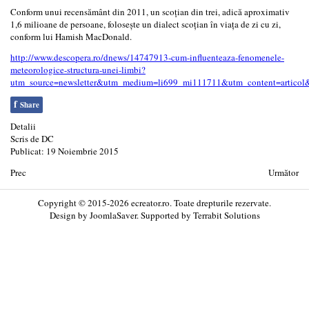
Conform unui recensământ din 2011, un scoţian din trei, adică aproximativ
1,6 milioane de persoane, foloseşte un dialect scoţian în viaţa de zi cu zi,
conform lui Hamish MacDonald.
http://www.descopera.ro/dnews/14747913-cum-influenteaza-fenomenele-
meteorologice-structura-unei-limbi?
utm_source=newsletter&utm_medium=li699_mi111711&utm_content=artico
f
Share
Detalii
Scris de
DC
Publicat: 19 Noiembrie 2015
Prec
Următor
Copyright © 2015-2026 ecreator.ro. Toate drepturile rezervate.
Design by
JoomlaSaver
. Supported by
Terrabit Solutions