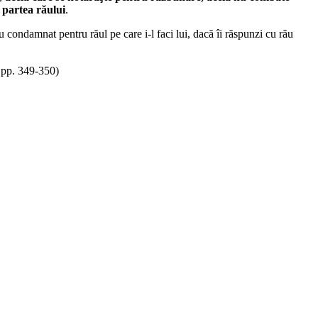
e partea răului
.
tu condamnat pentru răul pe care i-l faci lui, dacă îi răspunzi cu rău
, pp. 349-350)