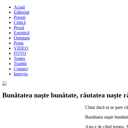
Acasă
Editorial
Poezie
Critică
Proză
Eseistică
Opiniuni
Poşta
VIDEO
FOTO
Teatru
Traditii
Contact
Interviu
Bunătatea naşte bunătate, răutatea naşte r
Chiar dacă ni se pare că
Bunătatea naşte bunătate
Asta e de când lumea. Ac