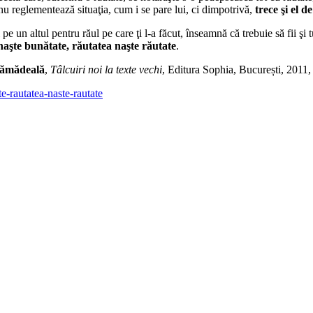
 nu reglementează situaţia, cum i se pare lui, ci dimpotrivă,
trece şi el d
 un altul pentru răul pe care ţi l-a făcut, înseamnă că trebuie să fii şi 
aşte bunătate, răutatea naşte răutate
.
lămădeală
,
Tâlcuiri noi la texte vechi
, Editura Sophia, București, 2011
e-rautatea-naste-rautate