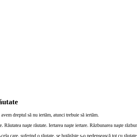
ăutate
 avem dreptul să nu iertăm, atunci trebuie să iertăm.
. Răutatea naşte răutate. Iertarea naşte iertare. Răzbunarea naşte răzbu
ela care, suferind o răutate, se hotărăşte s-o pedepsească tot cu răutat