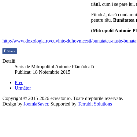
răul
, cum i se pare lui,
Fiindcă, dacă condamni pe
pentru rău.
Bunătatea n
(
Mitropolit Antonie P
http://www.doxologia.ro/cuvinte-duhovnicesti/bunatatea-naste-bunatat
f
Share
Detalii
Scris de
Mitropolitul Antonie Plămădeală
Publicat: 18 Noiembrie 2015
Prec
Următor
Copyright © 2015-2026 ecreator.ro. Toate drepturile rezervate.
Design by
JoomlaSaver
. Supported by
Terrabit Solutions