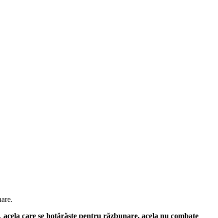
nare.
e,
acela care se hotărăşte pentru răzbunare, acela nu combate