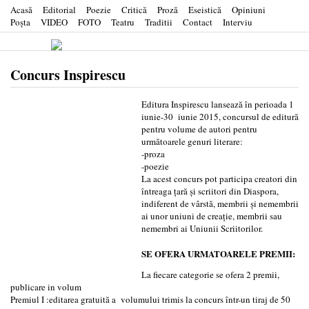
Acasă
Editorial
Poezie
Critică
Proză
Eseistică
Opiniuni
Poşta
VIDEO
FOTO
Teatru
Traditii
Contact
Interviu
Concurs Inspirescu
Editura Inspirescu lansează în perioada 1
iunie-30 iunie 2015, concursul de editură
pentru volume de autori pentru
următoarele genuri literare:
-proza
-poezie
La acest concurs pot participa creatori din
întreaga ţară şi scriitori din Diaspora,
indiferent de vârstă, membrii şi nemembrii
ai unor uniuni de creaţie, membrii sau
nemembri ai Uniunii Scriitorilor.
SE OFERA URMATOARELE PREMII:
La fiecare categorie se ofera 2 premii,
publicare in volum
Premiul I :editarea gratuită a volumului trimis la concurs într-un tiraj de 50