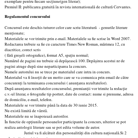
exemplare pentru fiecare secţiune(gen literar);
Premiul II: publicarea gratuită în revista internatională de cultură Cervantes.
Regulamentul concursului
Concursul este deschis tuturor celor care scriu literatură - genurile literare
menţionate;
Materialele se vor trimite prin e-mail. Materialele sa fie scrise în Word 2007.
Redactarea trebuie sa fie cu caractere Times New Roman, mărimea 12, cu
diacritice, corect scris
( fără greşeli ortografice), format A5, spaţiu normal;
Numărul de pagini nu trebuie să depăşească 100. Depăşirea acestui nr de
pagini atrage după sine neparticiparea la concurs.
Numele autorului nu se trece pe materialul care intra in concurs.
Materialul va fi însoţit de un motto care se va comunica prin email de către
concurenţi la terminarea concursului ( anunţarea rezultatelor).
După anunţarea rezultatelor concursului, premianţii vor trimite la redacţie
c.v.-ul literar, o fotografie tip portret, date de contact: nume si prenume, adresa
de domiciliu, e-mail, telefon.
Materialele se vor trimite până la data de 30 iunie 2015.
Nu există limită de vârstă.
Materialele nu se înapoiează autorilor.
În functie de opţiunile persoanelor participante la concurs, ulterior se pot
realiza antologii literare sau se pot edita volume de autor.
Juriul va fi alcătuit din personalităţi din cultura naţională.Si 2