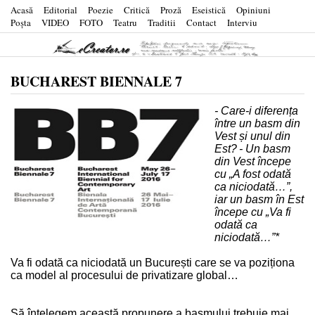
Acasă
Editorial
Poezie
Critică
Proză
Eseistică
Opiniuni
Poşta
VIDEO
FOTO
Teatru
Traditii
Contact
Interviu
BUCHAREST BIENNALE 7
- Care-i diferența
între un basm din
Vest și unul din
Est?
- Un basm
din Vest începe
cu „A fost odată
ca niciodată…”,
iar un basm în Est
începe cu „Va fi
odată ca
niciodată…”*
Va fi odată ca niciodată un București care se va poziționa
ca model al procesului de privatizare global…
Să înțelegem această propunere a basmului trebuie mai