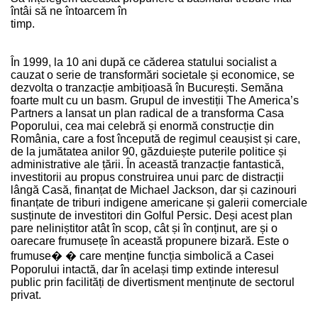
întâi să ne întoarcem în
timp.
În 1999, la 10 ani după ce căderea statului socialist a
cauzat o serie de transformări societale și economice, se
dezvolta o tranzacție ambițioasă în București. Semăna
foarte mult cu un basm. Grupul de investiții The America’s
Partners a lansat un plan radical de a transforma Casa
Poporului, cea mai celebră și enormă construcție din
România, care a fost începută de regimul ceaușist și care,
de la jumătatea anilor 90, găzduiește puterile politice și
administrative ale țării. În această tranzacție fantastică,
investitorii au propus construirea unui parc de distracții
lângă Casă, finanțat de Michael Jackson, dar și cazinouri
finanțate de triburi indigene americane și galerii comerciale
susținute de investitori din Golful Persic. Deși acest plan
pare neliniștitor atât în scop, cât și în conținut, are și o
oarecare frumusețe în această propunere bizară. Este o
frumuse� � care menține funcția simbolică a Casei
Poporului intactă, dar în același timp extinde interesul
public prin facilități de divertisment menținute de sectorul
privat.