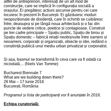
altfel de antreprenori, interesați de un alt mod de
construcție, care se implică în configurația socială a
orașului. Ei pregătesc acțiuni ascunse pentru cei care
locuiesc în prezent în București. Ei găzduiesc moduri
neopoziționale de disidență, care în schimb se cuibăresc
între, deasupra și pe lângă noua arhitectură și o fac din
puncte de vedere critice, poetice și contagioase. Construit
pe trei cadre principale – Spațiu public, Spațiu de birou și
Spațiu domestic – fabrică relații neobișnuite între oameni și
neoameni, corporații și organizații, obiecte și idei, redând o
conștiință publică unui mediu urban privatizat și corporatist.
Și așa, basmul se transformă în ceva care va fi odată ca
niciodată… (Niels Van Tomme)
Bucharest Biennale 7
What are we building down there?
26 Mai – 17 Iunie 2016
București, România
Programul și lista de participanți vor fi anunțate în 2016.
Echipa curatorială: