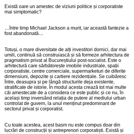
Există oare un amestec de viziuni politice și corporatiste
mai simptomatic?
…între timp Michael Jackson a murit, iar această fantezie a
fost abandonată…
Totuși, o mare diversitate de alți investitori dornici, dar mai
umili, continuă să construiască și să formeze arhitectura de
pragmatism privat al Bucureștiului post-socialist. Este o
arhitectură care sărbătorește imobile industriale, spații
corporatiste, centre comerciale, supermarketuri de diferite
dimensiuni, depozite și cartiere rezidențiale. Se cuibăresc
între, deasupra și pe lângă structurile deja existente,
stratificate de istorie. În modul acesta crează tot mai multe
căi amestecate de a considera ce este public și ce nu, în
același timp inversând relația de putere al mediului urban
controlat de guvern, la unul menținut predominant de
sectorul privat și corporatist.
Cu toate acestea, acest basm nu este compus doar din
lucrări de construcții și antreprenori corporatiști. Există și