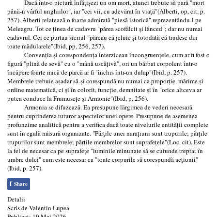
Dacă într-o pictură înfățișezi un om mort, atunci trebuie să pară "mort
până-n vârful unghiilor", iar "cei vii, cu adevărat în viață"(Alberti, op, cit, p.
257). Alberti relatează o foarte admirată "piesă istorică" reprezentându-l pe
Meleagru. Tot ce ținea de cadavru "părea scofâlcit și lânced"; dar nu numai
cadavrul. Cei ce purtau sicriul "păreau că jeluie și totodată că trudesc din
toate mădularele"(Ibid, pp, 256, 257).
Convenția și corespondența interziceau incongruențele, cum ar fi fost o
figură "plină de sevă" cu o "mână uscățivă", ori un bărbat corpolent într-o
încăpere foarte mică de parcă ar fi "închis într-un dulap"(Ibid, p. 257).
Membrele trebuie așadar să-și corespundă nu numai ca proporție, mărime și
ordine matematică, ci și în colorit, funcție, demnitate și în "orice altceva ar
putea conduce la Frumusețe și Armonie"(Ibid, p, 256).
Armonia se difuzează. Ea presupune lărgimea de vederi necesară
pentru cuprinderea tuturor aspectelor unei opere. Presupune de asemenea
profunzime analitică pentru a verifica dacă toate nivelurile entității complete
sunt în egală măsură organizate. "Părțile unei narațiuni sunt trupurile; părțile
trupurilor sunt membrele; părțile membrelor sunt suprafețele"(Loc, cit). Este
la fel de necesar ca pe suprafețe "luminile minunate să se cufunde treptat în
umbre dulci" cum este necesar ca "toate corpurile să corespundă acțiunii"
(Ibid, p. 257).
f
Share
Detalii
Scris de
Valentin Lupea
Publicat: 19 Mai 2026