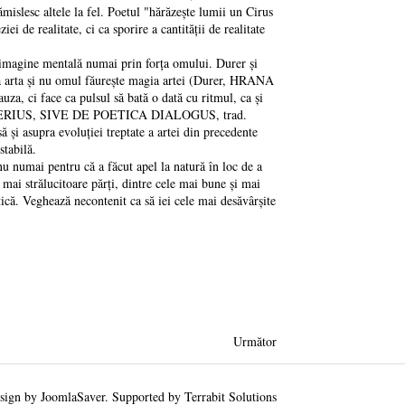
ămislesc altele la fel. Poetul "hărăzește lumii un Cirus
ei de realitate, ci ca sporire a cantității de realitate
o imagine mentală numai prin forța omului. Durer și
ă arta și nu omul făurește magia artei (Durer, HRANA
, ci face ca pulsul să bată o dată cu ritmul, ca și
ro, NAUGERIUS, SIVE DE POETICA DIALOGUS, trad.
ă și asupra evoluției treptate a artei din precedente
stabilă.
 numai pentru că a făcut apel la natură în loc de a
 mai strălucitoare părți, dintre cele mai bune și mai
tică. Veghează necontenit ca să iei cele mai desăvârșite
Următor
sign by
JoomlaSaver
. Supported by
Terrabit Solutions