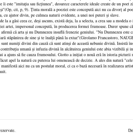
e îi este "imitația sau ficțiunea", deoarece caracterele ideale create de un poet z
și"(Op, cit, p, 9). Ținta morală a poeziei este concepută aici nu ca divorț al poezi
, cu ajutor divin, pe culmea naturii evidente, a unei noi puteri și slave.
la a găsi ceea ce, deși ascuns, există deja, la a selecta, a crea sau a modela 
iei artei, impersonal concepută, în producerea formei frumoase. Durer spune c
rmă că arta și nu Dumnezeu insuflă frenezie geniului. "Nu Dumnezeu este cauza
e să piară stăpânirea de sine și te înalță până la extaz"(Girolamo Francasto
sunt numiți divini din cauză că sunt atinși de această nebunie divină. Insistă îns
ontribuția umană și infuzia divină în alcătuirea geniului este abia vizibilă și in
s să fie cauza frumosului. Giotto a inițiat o nouă eră în istoria picturii nu
 făcut apel la natură cu puterea lui omenească de decizie. A ales din natură "cele
 manifestă aici nu ca un postulat moral, ci ca o bază necesară în realizarea artis
uit.
rezervate.
De