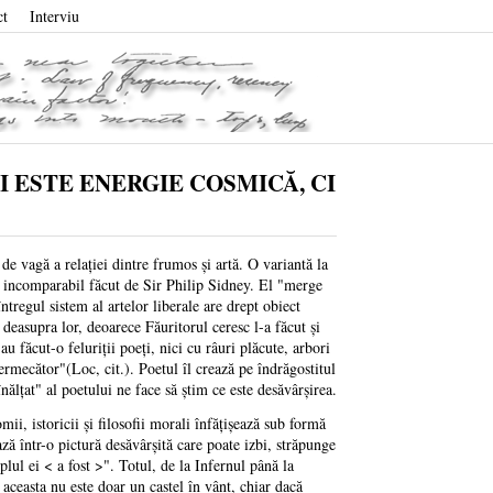
ct
Interviu
I ESTE ENERGIE COSMICĂ, CI
e vagă a relației dintre frumos și artă. O variantă la
ui incomparabil făcut de Sir Philip Sidney. El "merge
tregul sistem al artelor liberale are drept obiect
e deasupra lor, deoarece Făuritorul ceresc l-a făcut și
u făcut-o feluriții poeți, nici cu râuri plăcute, arbori
ermecător"(Loc, cit.). Poetul îl crează pe îndrăgostitul
nălțat" al poetului ne face să știm ce este desăvârșirea.
mii, istoricii și filosofii morali înfățișează sub formă
ză într-o pictură desăvârșită care poate izbi, străpunge
plul ei < a fost >". Totul, de la Infernul până la
 aceasta nu este doar un castel în vânt, chiar dacă