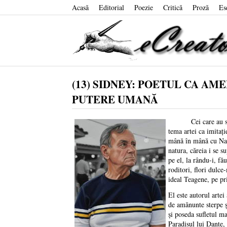
Acasă
Editorial
Poezie
Critică
Proză
Es
(13) SIDNEY: POETUL CA AM
PUTERE UMANĂ
Cei care au scris d
tema artei ca imitaț
mână în mână cu Natur
natura, căreia i se s
pe el, la rându-i, fă
roditori, flori dulce
ideal Teagene, pe pri
El este autorul artei
de amănunte sterpe și
și poseda sufletul ma
Paradisul lui Dante, 