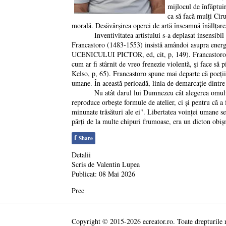
mijlocul de înfăptuir
ca să facă mulți Ciru
morală. Desăvârșirea operei de artă înseamnă înăllțarea
Inventivitatea artistului s-a deplasat insensibil de 
Francastoro (1483-1553) insistă amândoi asupra energ
UCENICULUI PICTOR, ed, cit, p, 149). Francastoro afi
cum ar fi stârnit de vreo frenezie violentă, și fac
Kelso, p, 65). Francastoro spune mai departe că poeții 
umane. În această perioadă, linia de demarcație dintre c
Nu atât darul lui Dumnezeu cât alegerea omului a ajun
reproduce orbește formule de atelier, ci și pentru că a
minunate trăsături ale ei". Libertatea voinței umane se
părți de la multe chipuri frumoase, era un dicton obișn
f
Share
Detalii
Scris de
Valentin Lupea
Publicat: 08 Mai 2026
Prec
Copyright © 2015-2026 ecreator.ro. Toate drepturile 