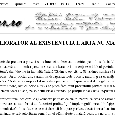
eistică
Opiniuni
Poşta
VIDEO
FOTO
Teatru
Traditii
Conta
ELIORATOR AL EXISTENTULUI. ARTA NU MA
espre teoria poeziei și-au întemeiat observațiile critice pe o filosofie la fel d
ie a adevărului interior precum și ca furnizare de frumusețe este tabloul poetul
a", dar "devine în fapt altă Natură"(Sidney, op, cit, p, 8). Sidney susține că în
upune. Sigur poetul este capabil să depășească toate operele naturii și să se înalț
uritor. "Natura n-a împodobit niciodată pământul în tapiserii atât de bogate cum a
-mirositoare, nici cu orice altceva ar putea face mult preaiubitul pământ și mai f
etenul ideal Pilade, pe soldatul ideal Orlando, pe prințul ideal Cirus. "Spiritul î
 arhitecturale, cea care le guvernează pe toate celelalte, pentru că ceea ce astrono
 izolate sau sub formă de "descrieri prolixe" și "simple reguli", poetul înfățișea
i mult decât filosofia, și este mai darnică în tipare perfecte decât istoria "cu sim
aflându-se sub autoritatea penei lui, el plăsmuiește o natură deasupra naturii. Și