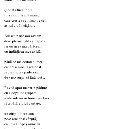
Și toată firea înota
în a căldurii apă mare,
care creștea cât timp pe cer
astrul era în cățărare.
Adesea parte noi aveam
de-o ploaie caldă și rapidă,
iar eu în ea mă bălăceam
cu îndârjirea mea avidă,
până ce mă certau ai mei
că iarăși nu-s la adăpost
și c-aș putea parte să am
de vreo surpriză fără rost...
Revăd apoi mersu-n pădure
cu a copiilor grupare,
unde intram în lumea umbrei
și-a păsăretului cântare,
un ciripit la unison
pe-o arie desăvârșită,
că unii Ciripeș numeau
întreaga zonă-mpădurită.