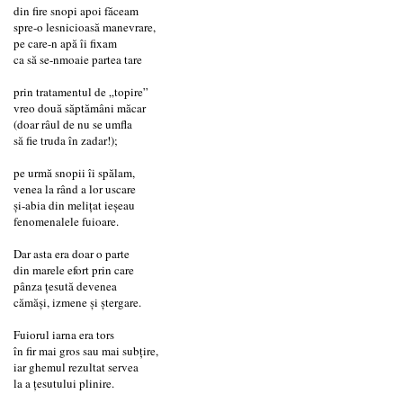
din fire snopi apoi făceam
spre-o lesnicioasă manevrare,
pe care-n apă îi fixam
ca să se-nmoaie partea tare
prin tratamentul de „topire”
vreo două săptămâni măcar
(doar râul de nu se umfla
să fie truda în zadar!);
pe urmă snopii îi spălam,
venea la rând a lor uscare
și-abia din melițat ieșeau
fenomenalele fuioare.
Dar asta era doar o parte
din marele efort prin care
pânza țesută devenea
cămăși, izmene și ștergare.
Fuiorul iarna era tors
în fir mai gros sau mai subțire,
iar ghemul rezultat servea
la a țesutului plinire.