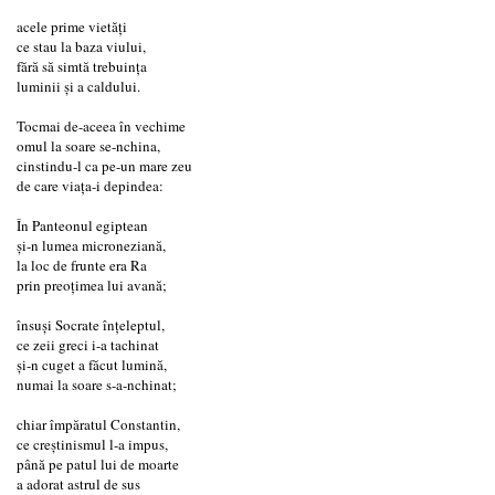
acele prime vietăți
ce stau la baza viului,
fără să simtă trebuința
luminii și a caldului.
Tocmai de-aceea în vechime
omul la soare se-nchina,
cinstindu-l ca pe-un mare zeu
de care viața-i depindea:
În Panteonul egiptean
și-n lumea microneziană,
la loc de frunte era Ra
prin preoțimea lui avană;
însuși Socrate înțeleptul,
ce zeii greci i-a tachinat
și-n cuget a făcut lumină,
numai la soare s-a-nchinat;
chiar împăratul Constantin,
ce creștinismul l-a impus,
până pe patul lui de moarte
a adorat astrul de sus