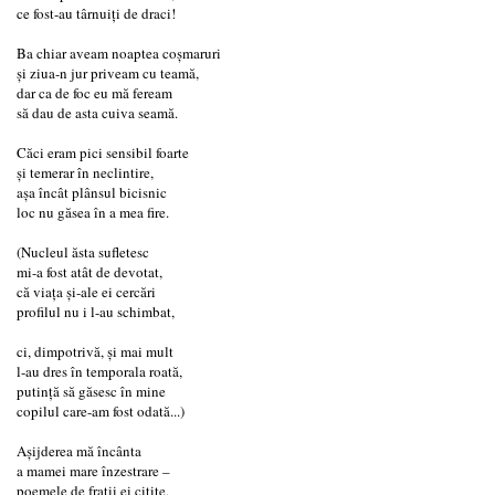
ce fost-au târnuiți de draci!
Ba chiar aveam noaptea coșmaruri
și ziua-n jur priveam cu teamă,
dar ca de foc eu mă feream
să dau de asta cuiva seamă.
Căci eram pici sensibil foarte
și temerar în neclintire,
așa încât plânsul bicisnic
loc nu găsea în a mea fire.
(Nucleul ăsta sufletesc
mi-a fost atât de devotat,
că viața și-ale ei cercări
profilul nu i l-au schimbat,
ci, dimpotrivă, și mai mult
l-au dres în temporala roată,
putință să găsesc în mine
copilul care-am fost odată...)
Așijderea mă încânta
a mamei mare înzestrare –
poemele de frații ei citite,