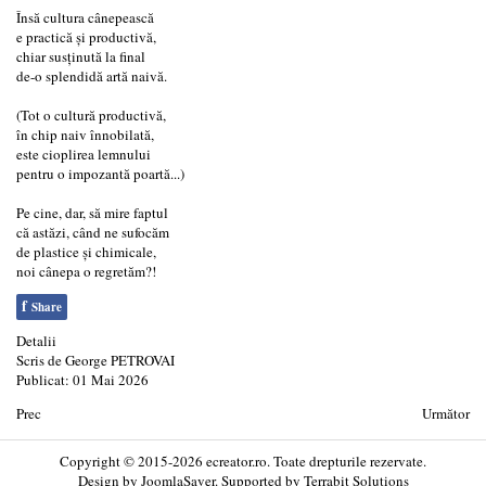
Însă cultura cânepească
e practică și productivă,
chiar susținută la final
de-o splendidă artă naivă.
(Tot o cultură productivă,
în chip naiv înnobilată,
este cioplirea lemnului
pentru o impozantă poartă...)
Pe cine, dar, să mire faptul
că astăzi, când ne sufocăm
de plastice și chimicale,
noi cânepa o regretăm?!
f
Share
Detalii
Scris de
George PETROVAI
Publicat: 01 Mai 2026
Prec
Următor
Copyright © 2015-2026 ecreator.ro. Toate drepturile rezervate.
Design by
JoomlaSaver
. Supported by
Terrabit Solutions