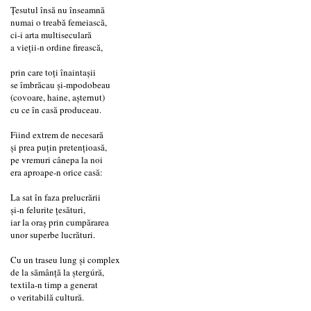
Țesutul însă nu înseamnă
numai o treabă femeiască,
ci-i arta multiseculară
a vieții-n ordine firească,
prin care toți înaintașii
se îmbrăcau și-mpodobeau
(covoare, haine, așternut)
cu ce în casă produceau.
Fiind extrem de necesară
și prea puțin pretențioasă,
pe vremuri cânepa la noi
era aproape-n orice casă:
La sat în faza prelucrării
și-n felurite țesături,
iar la oraș prin cumpărarea
unor superbe lucrături.
Cu un traseu lung și complex
de la sămânță la ștergúră,
textila-n timp a generat
o veritabilă cultură.