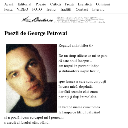
Acasă
Editorial
Poezie
Critică
Proză
Eseistică
Opiniuni
Poşta
VIDEO
FOTO
Teatru
Traditii
Contact
Interviu
Poezii de George Petrovai
Regatul amintirilor (I)
De-un timp trăiesc ce mi se pare
că este noul început –
am trupul în prezent înfipt
și duhu-ntors înspre trecut,
spre lumea-n care sunt un puști
în casa mică, deșelată,
dar fără seamăn căci eram
părinți și frați întreolaltă.
O văd pe mama cum torcea
la lampa cu fitilul pâlpâind
și-n poală-i cum eu capul mi-l puneam
s-ascult al fusului cânt blând.