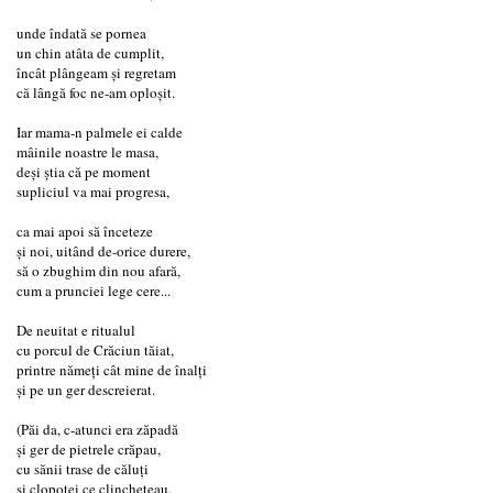
unde îndată se pornea
un chin atâta de cumplit,
încât plângeam și regretam
că lângă foc ne-am oploșit.
Iar mama-n palmele ei calde
mâinile noastre le masa,
deși știa că pe moment
supliciul va mai progresa,
ca mai apoi să înceteze
și noi, uitând de-orice durere,
să o zbughim din nou afară,
cum a prunciei lege cere...
De neuitat e ritualul
cu porcul de Crăciun tăiat,
printre nămeți cât mine de înalți
și pe un ger descreierat.
(Păi da, c-atunci era zăpadă
și ger de pietrele crăpau,
cu sănii trase de căluți
și clopoței ce clincheteau.