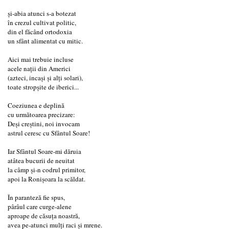
și-abia atunci s-a botezat
în crezul cultivat politic,
din el făcând ortodoxia
un sfânt alimentat cu mitic.
Aici mai trebuie incluse
acele nații din Americi
(azteci, incași și alți solari),
toate stropșite de iberici...
Coeziunea e deplină
cu următoarea precizare:
Deși creștini, noi invocam
astrul ceresc cu Sfântul Soare!
Iar Sfântul Soare-mi dăruia
atâtea bucurii de neuitat
la câmp și-n codrul primitor,
apoi la Ronișoara la scăldat.
În paranteză fie spus,
pârâul care curge-alene
aproape de căsuța noastră,
avea pe-atunci mulți raci și mrene.