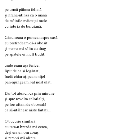
pe urmă pâinea feliată
și hrana-ntinsă ca o mană
de mâinile măicuței mele
cu iute iz de buruiană.
Când seara o porneam spre casă,
eu pretindeam că-s obosit
și mama mă sălta cu drag
pe spatele ei mult trudit,
unde eram așa ferice,
lipit de ea și legănat,
încât chiar ațipeam nițel
pân-ajungeam l-al nost olat.
Dar tot atunci, ca prin minune
și spre revolta celorlalți,
pe loc uitam de oboseală
ca să-ntâlnesc niște fârtați...
O bucurie similară
cu tata-n brazdă mă cerca,
deși era un om abraș
și rareori mă alinta.