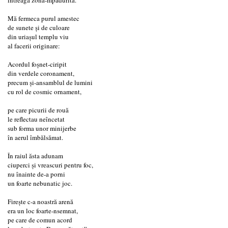
Mă fermeca purul amestec
de sunete și de culoare
din uriașul templu viu
al facerii originare:
Acordul foșnet-ciripit
din verdele coronament,
precum și-ansamblul de lumini
cu rol de cosmic ornament,
pe care picurii de rouă
le reflectau neîncetat
sub forma unor minijerbe
în aerul îmbălsămat.
În raiul ăsta adunam
ciuperci și vreascuri pentru foc,
nu înainte de-a porni
un foarte nebunatic joc.
Firește c-a noastră arenă
era un loc foarte-nsemnat,
pe care de comun acord