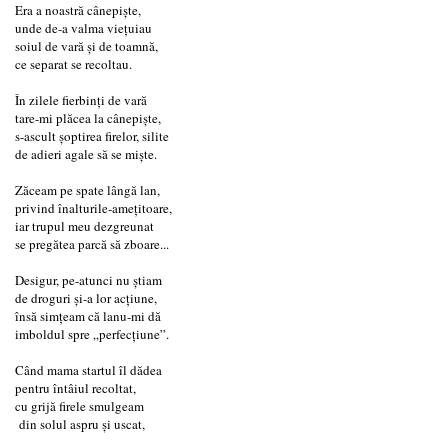
Era a noastră cânepiște,
unde de-a valma viețuiau
soiul de vară și de toamnă,
ce separat se recoltau.
În zilele fierbinți de vară
tare-mi plăcea la cânepiște,
s-ascult șoptirea firelor, silite
de adieri agale să se miște.
Zăceam pe spate lângă lan,
privind înalturile-amețitoare,
iar trupul meu dezgreunat
se pregătea parcă să zboare...
Desigur, pe-atunci nu știam
de droguri și-a lor acțiune,
însă simțeam că lanu-mi dă
imboldul spre „perfecțiune”.
Când mama startul îl dădea
pentru întâiul recoltat,
cu grijă firele smulgeam
din solul aspru și uscat,