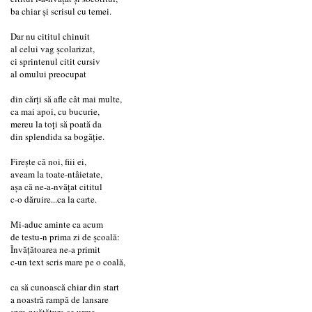
ba chiar și scrisul cu temei.
Dar nu cititul chinuit
al celui vag școlarizat,
ci sprintenul citit cursiv
al omului preocupat
din cărți să afle cât mai multe,
ca mai apoi, cu bucurie,
mereu la toți să poată da
din splendida sa bogăție.
Firește că noi, fiii ei,
aveam la toate-ntâietate,
așa că ne-a-nvățat cititul
c-o dăruire...ca la carte.
Mi-aduc aminte ca acum
de testu-n prima zi de școală:
Învățătoarea ne-a primit
c-un text scris mare pe o coală,
ca să cunoască chiar din start
a noastră rampă de lansare
spre-nvățătura ce urma