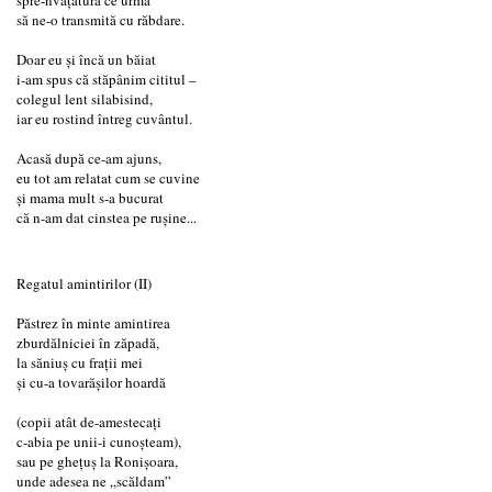
să ne-o transmită cu răbdare.
Doar eu și încă un băiat
i-am spus că stăpânim cititul –
colegul lent silabisind,
iar eu rostind întreg cuvântul.
Acasă după ce-am ajuns,
eu tot am relatat cum se cuvine
și mama mult s-a bucurat
că n-am dat cinstea pe rușine...
Regatul amintirilor (II)
Păstrez în minte amintirea
zburdălniciei în zăpadă,
la săniuș cu frații mei
și cu-a tovarășilor hoardă
(copii atât de-amestecați
c-abia pe unii-i cunoșteam),
sau pe ghețuș la Ronișoara,
unde adesea ne „scăldam”