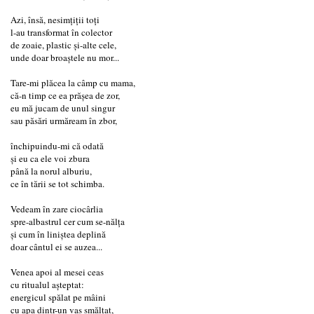
Azi, însă, nesimțiții toți
l-au transformat în colector
de zoaie, plastic și-alte cele,
unde doar broaștele nu mor...
Tare-mi plăcea la câmp cu mama,
că-n timp ce ea prășea de zor,
eu mă jucam de unul singur
sau păsări urmăream în zbor,
închipuindu-mi că odată
și eu ca ele voi zbura
până la norul alburiu,
ce în tării se tot schimba.
Vedeam în zare ciocârlia
spre-albastrul cer cum se-nălța
și cum în liniștea deplină
doar cântul ei se auzea...
Venea apoi al mesei ceas
cu ritualul așteptat:
energicul spălat pe mâini
cu apa dintr-un vas smălțat,