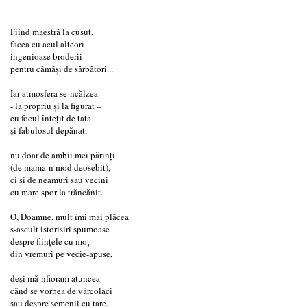
Fiind maestră la cusut,
făcea cu acul alteori
ingenioase broderii
pentru cămăși de sărbători...
Iar atmosfera se-ncălzea
- la propriu și la figurat –
cu focul întețit de tata
și fabulosul depănat,
nu doar de ambii mei părinți
(de mama-n mod deosebit),
ci și de neamuri sau vecini
cu mare spor la trăncănit.
O, Doamne, mult îmi mai plăcea
s-ascult istorisiri spumoase
despre ființele cu moț
din vremuri pe vecie-apuse,
deși mă-nfioram atuncea
când se vorbea de vârcolaci
sau despre semenii cu tare,