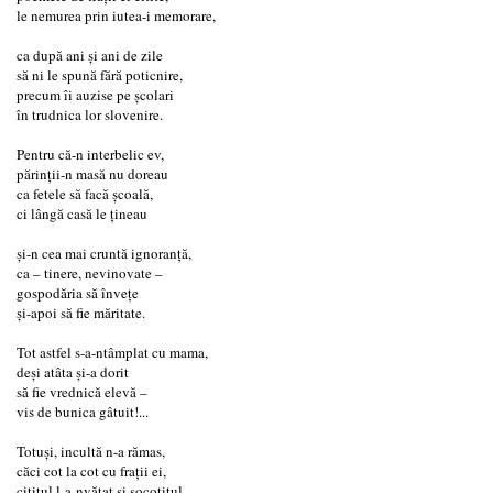
le nemurea prin iutea-i memorare,
ca după ani și ani de zile
să ni le spună fără poticnire,
precum îi auzise pe școlari
în trudnica lor slovenire.
Pentru că-n interbelic ev,
părinții-n masă nu doreau
ca fetele să facă școală,
ci lângă casă le țineau
și-n cea mai cruntă ignoranță,
ca – tinere, nevinovate –
gospodăria să învețe
și-apoi să fie măritate.
Tot astfel s-a-ntâmplat cu mama,
deși atâta și-a dorit
să fie vrednică elevă –
vis de bunica gâtuit!...
Totuși, incultă n-a rămas,
căci cot la cot cu frații ei,
cititul l-a-nvățat și socotitul,