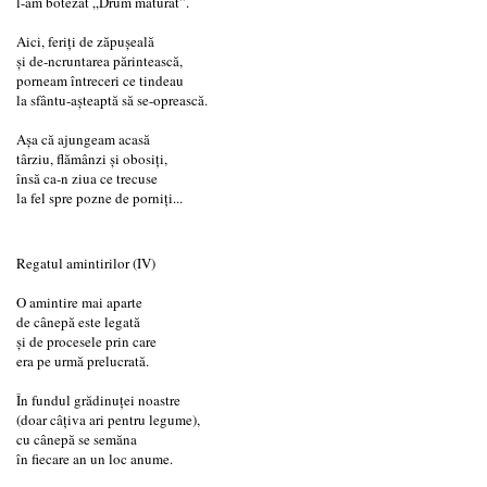
l-am botezat „Drum măturat”.
Aici, feriți de zăpușeală
și de-ncruntarea părintească,
porneam întreceri ce tindeau
la sfântu-așteaptă să se-oprească.
Așa că ajungeam acasă
târziu, flămânzi și obosiți,
însă ca-n ziua ce trecuse
la fel spre pozne de porniți...
Regatul amintirilor (IV)
O amintire mai aparte
de cânepă este legată
și de procesele prin care
era pe urmă prelucrată.
În fundul grădinuței noastre
(doar câțiva ari pentru legume),
cu cânepă se semăna
în fiecare an un loc anume.