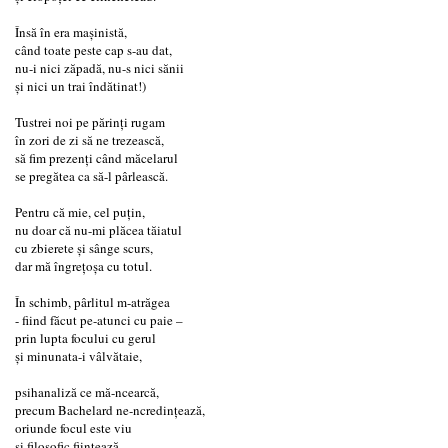
Însă în era mașinistă,
când toate peste cap s-au dat,
nu-i nici zăpadă, nu-s nici sănii
și nici un trai îndătinat!)
Tustrei noi pe părinți rugam
în zori de zi să ne trezească,
să fim prezenți când măcelarul
se pregătea ca să-l pârlească.
Pentru că mie, cel puțin,
nu doar că nu-mi plăcea tăiatul
cu zbierete și sânge scurs,
dar mă îngrețoșa cu totul.
În schimb, pârlitul m-atrăgea
- fiind făcut pe-atunci cu paie –
prin lupta focului cu gerul
și minunata-i vâlvătaie,
psihanaliză ce mă-ncearcă,
precum Bachelard ne-ncredințează,
oriunde focul este viu
și filosofic ființează.