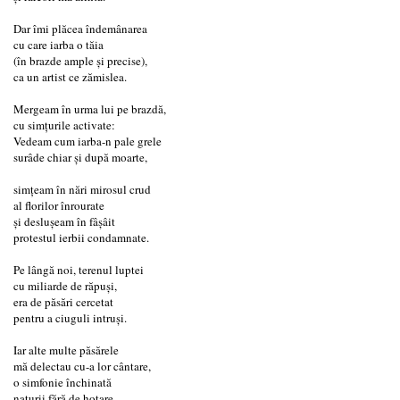
Dar îmi plăcea îndemânarea
cu care iarba o tăia
(în brazde ample și precise),
ca un artist ce zămislea.
Mergeam în urma lui pe brazdă,
cu simțurile activate:
Vedeam cum iarba-n pale grele
surâde chiar și după moarte,
simțeam în nări mirosul crud
al florilor înrourate
și deslușeam în fâșâit
protestul ierbii condamnate.
Pe lângă noi, terenul luptei
cu miliarde de răpuși,
era de păsări cercetat
pentru a ciuguli intruși.
Iar alte multe păsărele
mă delectau cu-a lor cântare,
o simfonie închinată
naturii fără de hotare.