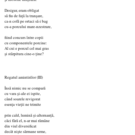
Desigur, eram obligat
să fiu de față la tranșare,
ca-n cofă pe ortaci să-i bag
cu-a porcului mare-nzestrare,
fiind concurs între copii
cu componentele porcine:
Al cui e porcul cel mai gras
și stârpitura cine-o ține?
Regatul amintirilor (III)
Însă nimic nu se compară
cu vara și-ale ei ispite,
când soarele revigorat
esența vieții ne trimite
prin cald, lumină și-alternanță,
căci fără el, n-ar mai rămâne
din viul diversificat
decât niște sărmane urme,