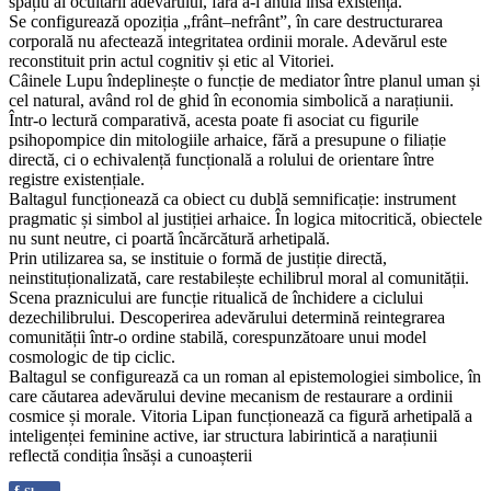
spațiu al ocultării adevărului, fără a-i anula însă existența.
Se configurează opoziția „frânt–nefrânt”, în care destructurarea
corporală nu afectează integritatea ordinii morale. Adevărul este
reconstituit prin actul cognitiv și etic al Vitoriei.
Câinele Lupu îndeplinește o funcție de mediator între planul uman și
cel natural, având rol de ghid în economia simbolică a narațiunii.
Într-o lectură comparativă, acesta poate fi asociat cu figurile
psihopompice din mitologiile arhaice, fără a presupune o filiație
directă, ci o echivalență funcțională a rolului de orientare între
registre existențiale.
Baltagul funcționează ca obiect cu dublă semnificație: instrument
pragmatic și simbol al justiției arhaice. În logica mitocritică, obiectele
nu sunt neutre, ci poartă încărcătură arhetipală.
Prin utilizarea sa, se instituie o formă de justiție directă,
neinstituționalizată, care restabilește echilibrul moral al comunității.
Scena praznicului are funcție ritualică de închidere a ciclului
dezechilibrului. Descoperirea adevărului determină reintegrarea
comunității într-o ordine stabilă, corespunzătoare unui model
cosmologic de tip ciclic.
Baltagul se configurează ca un roman al epistemologiei simbolice, în
care căutarea adevărului devine mecanism de restaurare a ordinii
cosmice și morale. Vitoria Lipan funcționează ca figură arhetipală a
inteligenței feminine active, iar structura labirintică a narațiunii
reflectă condiția însăși a cunoașterii