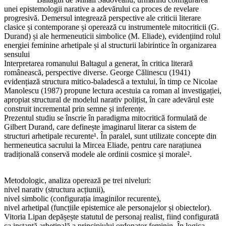
unei epistemologii narative a adevărului ca proces de revelare
progresivă. Demersul integrează perspective ale criticii literare
clasice și contemporane și operează cu instrumentele mitocriticii (G.
Durand) și ale hermeneuticii simbolice (M. Eliade), evidențiind rolul
energiei feminine arhetipale și al structurii labirintice în organizarea
sensului
Interpretarea romanului Baltagul a generat, în critica literară
românească, perspective diverse. George Călinescu (1941)
evidențiază structura mitico-baladescă a textului, în timp ce Nicolae
Manolescu (1987) propune lectura acestuia ca roman al investigației,
apropiat structural de modelul narativ polițist, în care adevărul este
construit incremental prin semne și inferențe.
Prezentul studiu se înscrie în paradigma mitocritică formulată de
Gilbert Durand, care definește imaginarul literar ca sistem de
structuri arhetipale recurente¹. În paralel, sunt utilizate concepte din
hermeneutica sacrului la Mircea Eliade, pentru care narațiunea
tradițională conservă modele ale ordinii cosmice și morale².
Metodologic, analiza operează pe trei niveluri:
nivel narativ (structura acțiunii),
nivel simbolic (configurația imaginilor recurente),
nivel arhetipal (funcțiile epistemice ale personajelor și obiectelor).
Vitoria Lipan depășește statutul de personaj realist, fiind configurată
ca instanță arhetipală a principiului ordonator feminin. În logica