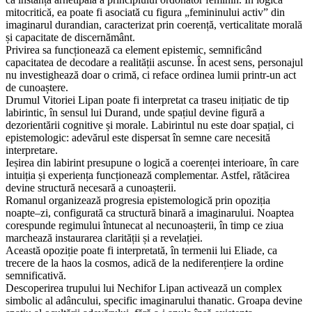
mitocritică, ea poate fi asociată cu figura „femininului activ” din
imaginarul durandian, caracterizat prin coerență, verticalitate morală
și capacitate de discernământ.
Privirea sa funcționează ca element epistemic, semnificând
capacitatea de decodare a realității ascunse. În acest sens, personajul
nu investighează doar o crimă, ci reface ordinea lumii printr-un act
de cunoaștere.
Drumul Vitoriei Lipan poate fi interpretat ca traseu inițiatic de tip
labirintic, în sensul lui Durand, unde spațiul devine figură a
dezorientării cognitive și morale. Labirintul nu este doar spațial, ci
epistemologic: adevărul este dispersat în semne care necesită
interpretare.
Ieșirea din labirint presupune o logică a coerenței interioare, în care
intuiția și experiența funcționează complementar. Astfel, rătăcirea
devine structură necesară a cunoașterii.
Romanul organizează progresia epistemologică prin opoziția
noapte–zi, configurată ca structură binară a imaginarului. Noaptea
corespunde regimului întunecat al necunoașterii, în timp ce ziua
marchează instaurarea clarității și a revelației.
Această opoziție poate fi interpretată, în termenii lui Eliade, ca
trecere de la haos la cosmos, adică de la nediferențiere la ordine
semnificativă.
Descoperirea trupului lui Nechifor Lipan activează un complex
simbolic al adâncului, specific imaginarului thanatic. Groapa devine