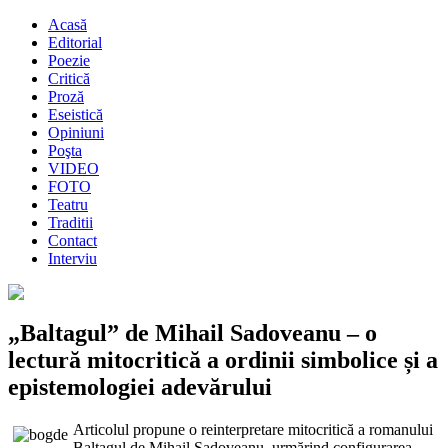
Acasă
Editorial
Poezie
Critică
Proză
Eseistică
Opiniuni
Poşta
VIDEO
FOTO
Teatru
Traditii
Contact
Interviu
„Baltagul” de Mihail Sadoveanu – o
lectură mitocritică a ordinii simbolice și a
epistemologiei adevărului
Articolul propune o reinterpretare mitocritică a romanului
Baltagul de Mihail Sadoveanu, urmărind configurarea