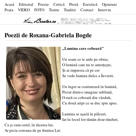
Acasă
Editorial
Poezie
Critică
Proză
Eseistică
Opiniuni
Poşta
VIDEO
FOTO
Teatru
Traditii
Contact
Interviu
Poezii de Roxana-Gabriela Bogde
„Lumina care coboară”
Un soare ce te arde pe obraz,
O lumină care nu te amorțește,
Și ai impresia că pe cer
Se vede lumina dulce a Învierii.
Un înger se conturează în lumină,
Pictat dintr-o imagine sublimă,
O rază ce coboară din văzduh,
Cu două aripi ce se duc spre apus.
Lumina se așază în pâlcuri,
Iar în locul lor rămân doar rânduri,
Ca și cum cerul, în tăcerea lui,
Ar picta coroana de pe fruntea Lui