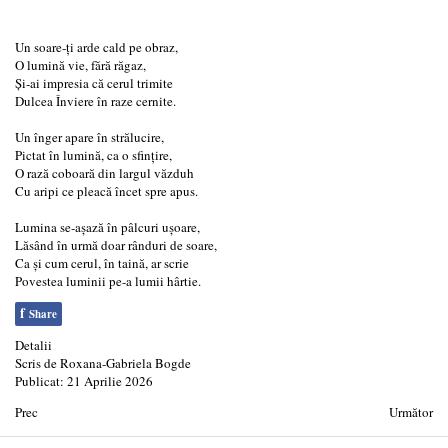
Un soare‑ți arde cald pe obraz,
O lumină vie, fără răgaz,
Și‑ai impresia că cerul trimite
Dulcea Înviere în raze cernite.
Un înger apare în strălucire,
Pictat în lumină, ca o sfințire,
O rază coboară din largul văzduh
Cu aripi ce pleacă încet spre apus.
Lumina se‑așază în pâlcuri ușoare,
Lăsând în urmă doar rânduri de soare,
Ca și cum cerul, în taină, ar scrie
Povestea luminii pe-a lumii hârtie.
f
Share
Detalii
Scris de
Roxana-Gabriela Bogde
Publicat: 21 Aprilie 2026
Prec
Următor