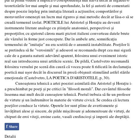
teoretizările lor mai ample și mai aprofundate, la fel și autorii de comentarii
despre poezie înțeleg prin imitația literară a acțiunilor, comportărilor și
moravurilor omenești un lucru mai riguros și mai metodic decât ar lăsa-o să se
creadă termenul izolat. POETICILE lui Aristotel și Horațiu au devenit
instrumente literare analoge cu științele anatomiei, perspectivei și
proporțiilor, cu ajutorul cărora marii pictori italieni converteau datele brute
ale văzului în forme just concepute. Dar în ambele arte, semnificația
termenului de "imitație" nu era scutită de o anumită instabilitate. Poeților li
se pretindea să fie "verosimili" și adeseori se recomanda drept cea mai sigură
cale de a garanta naturii adevărul aparent, folosirea unui eveniment istoric
real sau introducerea unui artificiu scenic. De pildă, Castelvetro recomandă
folosirea versului pe scenă din cauză că vocea poate fi ridicată în declamația
poetică mai ușor decât în discursul în proză obișnuit stimulând astfel stările
emoționale (Castelvetro, LA POETICA D'ARISTOTELE, p, 30).
Cunoașterea tehnică a artei poeziei asimilată din Aristotel și Horațiu i-
a preschimbat pe poeți și pe critici în "filosofi morali". Dar cuvântul filosofie
însemna mai mult decât cunoaștere tehnică. Poetul trebuia să fie un profesor
de virtute și un îndrumător în materie de virtute civică. Se credea că lectura
poeților conduce la virtute. Operele lor sunt pline de avertismente și
învățături alese și sincere, de pilde mișcătoare și ademenitoare de virtuți, de
chipuri de eroi viteji, eroine caste, vasali credincioși și imperii ale dreptății.
f
Share
Detalii