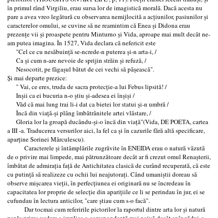
în primul rând Virgiliu, erau sursa lor de imagistică morală. Dacă acesta nu
pare a avea vreo legătură cu observarea nemijlocită a acțiunilor, pasiunilor și
caracterelor omului, se cuvine să ne reamintim că Enea și Didona erau
prezențe vii și proaspete pentru Minturno și Vida, aproape mai mult decât ne-
am putea imagina. În 1527, Vida declara că nefericit este
"Cel ce cu nesăbuință se-ncrede-n puterea și-n arta-i, /
Ca și cum n-are nevoie de sprijin străin și refuză, /
Nesocotit, pe făgașul bătut de cei vechi să pășească".
Și mai departe prezice:
" Vai, ce eres, truda de sacra protecție-a lui Febus lipsită! /
Inșii ca ei bucuria n-o știu și-adesea ei înșiși /
Văd că mai lung trai li-i dat ca bietei lor statui și-n umbră /
Încă din viață-și plâng îmbătrânitele artei vlăstare, /
Gloria lor la groapă ducându-și-o încă din viață"(Vida, DE POETA, cartea
a III -a. Traducerea versurilor aici, la fel ca și în cazurile fără altă specificare,
aparține Sorinei Mărculescu).
Caracterele și întâmplările zugrăvite în ENEIDA erau o natură văzută
de o privire mai limpede, mai pătrunzătoare decât ar fi crezut omul Renașterii,
îmbătat de admirația față de Antichitatea clasică de curând recuperată, că este
cu putință să realizeze cu ochii lui neajutorați. Când umaniștii doreau să
observe mișcarea vieții, în perfecțiunea ei originară nu se încredeau în
capacitatea lor proprie de selecție din aparițiile ce li se perindau în jur, ei se
cufundau în lectura anticilor, "care știau cum s-o facă".
Dar tocmai cum referirile pictorilor la raportul dintre arta lor și natură
par la prima vedere a implica o corespondență mai naivă decât ar îngădui-o