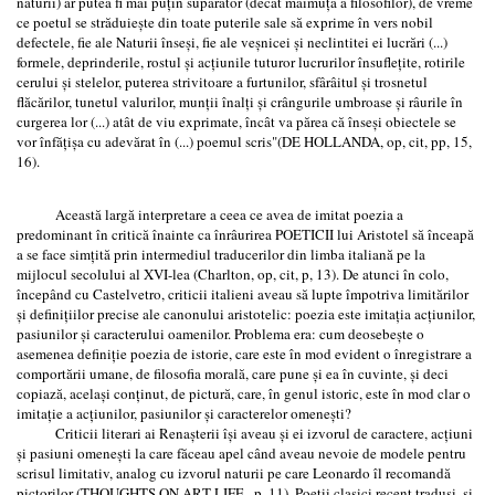
naturii) ar putea fi mai puțin supărător (decât maimuță a filosofilor), de vreme
ce poetul se străduiește din toate puterile sale să exprime în vers nobil
defectele, fie ale Naturii înseși, fie ale veșnicei și neclintitei ei lucrări (...)
formele, deprinderile, rostul și acțiunile tuturor lucrurilor însuflețite, rotirile
cerului și stelelor, puterea strivitoare a furtunilor, sfârâitul și trosnetul
flăcărilor, tunetul valurilor, munții înalți și crângurile umbroase și râurile în
curgerea lor (...) atât de viu exprimate, încât va părea că înseși obiectele se
vor înfățișa cu adevărat în (...) poemul scris"(DE HOLLANDA, op, cit, pp, 15,
16).
Această largă interpretare a ceea ce avea de imitat poezia a
predominant în critică înainte ca înrâurirea POETICII lui Aristotel să înceapă
a se face simțită prin intermediul traducerilor din limba italiană pe la
mijlocul secolului al XVI-lea (Charlton, op, cit, p, 13). De atunci în colo,
începând cu Castelvetro, criticii italieni aveau să lupte împotriva limitărilor
și definițiilor precise ale canonului aristotelic: poezia este imitația acțiunilor,
pasiunilor și caracterului oamenilor. Problema era: cum deosebește o
asemenea definiție poezia de istorie, care este în mod evident o înregistrare a
comportării umane, de filosofia morală, care pune și ea în cuvinte, și deci
copiază, același conținut, de pictură, care, în genul istoric, este în mod clar o
imitație a acțiunilor, pasiunilor și caracterelor omenești?
Criticii literari ai Renașterii își aveau și ei izvorul de caractere, acțiuni
și pasiuni omenești la care făceau apel când aveau nevoie de modele pentru
scrisul limitativ, analog cu izvorul naturii pe care Leonardo îl recomandă
pictorilor (THOUGHTS ON ART LIFE , p, 11). Poeții clasici recent traduși, și