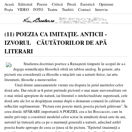
Acasă
Editorial
Poezie
Critică
Proză
Eseistică
Opiniuni
Poşta
VIDEO
FOTO
Teatru
Traditii
Contact
Interviu
(11) POEZIA CA IMITAȚIE. ANTICII -
IZVORUL CĂUTĂTORILOR DE APĂ
LITERARI
Studierea doctrinei poetice a Renașterii timpurii în scopul de a-i
degaja semnificația filosofică oferă un tablou analog. În genere, arta
picturii era considerată ca filosofie a mișcării sau a naturii fizice, iar arta
literaturii, filosofie a moravurilor.
Unul dintre amuzamentele vremii era disputa în jurul meritelor celor
două arte. Dar oricât ar fi putut pretinde pictorul o mai mare universalitate ori
o mai strâsă apropiere de natură, iar literatul o intelectualitate superioară, cele
două arte ale lor se despărțeau numai după o demarare comună în calitate de
reflectări suplimentare. "Pictura este poezie mută, poezia pictură grăitoare". În
ceea dintâi APĂRARE importantă A POEZIEI, cea a lui Boccaccio, care în
multe privințe a constituit modelul celor scrise în următorii două sute de ani,
autorul își tratează arta ca pe o maimuță generală a naturii, aducând astfel
poezia foarte aproape de ceea ce ținea să fie pictura. "Epitetul (maimuță a