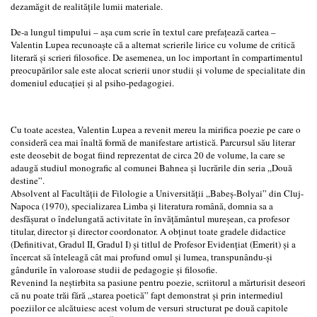
dezamăgit de realitățile lumii materiale.
De-a lungul timpului – așa cum scrie în textul care prefațează cartea –
Valentin Lupea recunoaște că a alternat scrierile lirice cu volume de critică
literară și scrieri filosofice. De asemenea, un loc important în compartimentul
preocupărilor sale este alocat scrierii unor studii și volume de specialitate din
domeniul educației și al psiho-pedagogiei.
Cu toate acestea, Valentin Lupea a revenit mereu la mirifica poezie pe care o
consideră cea mai înaltă formă de manifestare artistică. Parcursul său literar
este deosebit de bogat fiind reprezentat de circa 20 de volume, la care se
adaugă studiul monografic al comunei Bahnea și lucrările din seria „Două
destine”.
Absolvent al Facultății de Filologie a Universității „Babeș-Bolyai” din Cluj-
Napoca (1970), specializarea Limba și literatura română, domnia sa a
desfășurat o îndelungată activitate în învățământul mureșean, ca profesor
titular, director și director coordonator. A obținut toate gradele didactice
(Definitivat, Gradul II, Gradul I) și titlul de Profesor Evidențiat (Emerit) și a
încercat să înteleagă cât mai profund omul și lumea, transpunându-și
gândurile în valoroase studii de pedagogie și filosofie.
Revenind la neștirbita sa pasiune pentru poezie, scriitorul a mărturisit deseori
că nu poate trăi fără „starea poetică” fapt demonstrat și prin intermediul
poeziilor ce alcătuiesc acest volum de versuri structurat pe două capitole