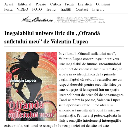
Acasă
Editorial
Poezie
Critică
Proză
Eseistică
Opiniuni
Poşta
VIDEO
FOTO
Teatru
Traditii
Contact
Interviu
Inegalabilul univers liric din „Ofrandă
sufletului meu” de Valentin Lupea
În volumul „Ofrandă sufletului meu”,
Valentin Lupea construiește un univers
liric inegalabil de frumos, inconfundabil
din punct de vedere stilistic și tematic, ce
scoate în evidență, încă de la primele
pagini, faptul că autorul versurilor are un
respect deosebit pentru creațiile lirice pe
care reușește să le expună într-un spațiu
literar eliberat de orice fel de constrângeri.
Când se referă la poezie, Valentin Lupea
se teleportează într-o lume ideală și
armonioasă menită să îi pună în mișcare
imaginația. Pentru a-și putea exploata în
liniște emoțiile interioare și interogațiile
existențiale, scriitorul se retrage în lumea poeziei ori de câte ori este