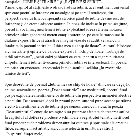
esențiale: „IUBIRE ȘI TRĂIRE ” și „RAȚIUNE ȘI SPIRIT”.
Primul capitol al cărții este o ofrandă adusă iubirii, acel sentiment universal
spre care poetul se întoarce cu nostalgie și pe care îl retrăiește, din
perspectiva eului liric, cu speranța că orice gând de iubire devine rost de
întinerire și de eternă aducere aminte. În poeziile incluse în prima secțiune,
poetul invocă imaginea femeii iubite exploatând ideea că rememorarea
primelor iubiri generează mereu emoții puternice, pe care le transpune în
diafane expresii lirice și atractive imagini vizuale și auditive, așa cum
întâlnim în poemul intitulat „Iubita mea cu chip de floare”. Autorul folosește
aici metafore și epitete cu valoare expresivă : „chip de floare”, „obraji de
iarbă primăvara”, „ochii calzi și blânzi ca vara” pentru a sugera puritatea
chipului femeii iubite. Evocarea primelor iubiri se intersectează, în poezia
amintită, cu evocarea „ancestralei lumi a satului” scăldat „în zvonurile
tainice de ieri”.
Spre deosebire de poemul „Iubita mea cu chip de floare” din care se degajă o
anume senzualitate, poezia „Doar amintirile” este meditativă, accetul fiind
pus pe exploaterea sentimentelor de iubire din perspectiva memoriei afective
a poetului. De asemenea, dacă în primul poem, autorul pune accent pe trăirea
efectivă a sentimentelor de iubire și pe comuniunea cu natura, în poezia
„Doar amintirile” emoțiile resimțite sunt puternic afectate de trecerea anilor.
În capitolul al doilea se produce o schimbare a registrului tematic, scriitorul
fiind preocupat de problema dimensiunilor estetice și spirituale ale creației
lirice, ca suprem act artistic așa cum se refectă în următoarea strofă:
„În spiritul ființei mele,