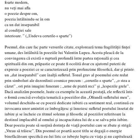
foarte modern,
nu veți mai afla
o poezie despre om,
poezia întâlnindu-se în om
ca un dat inseparabil
al condiției sale
interioare. ” („Undeva cerurile-s sparte”)
Poemul, din care fac parte versurile citate, explorează tema fragilității finței
umane, des întâlnită în poeziile lui Valentin Lupea. Acesta pleacă de la
convingerea că există o ruptură profundă între partea rațională și cea
spirituală din om, prăpastie ce poate fi ocolită doar cu ajutorul puterii de
expresie a poeziei ce se caracterizează prin profunzime filosofică, dar și printr-
un „dat inseparabil” care înalță sufletul. Tonul grav al poemului este redat
prin simboluri ale dezordinii cosmice precum : „cerurile-s sparte”, „o stea a
căzut” , ori prin imagini funerare ; „urne de piatră reci” și „lespezile grele”.
Dacă analizăm poemele, luate ca exemplu în această postață, ele reflectă într-
o formă concisă evoluția tematică a poeziilor din „Ofrandă sufletului meu”,
volumul deschidu-se cu poezii dedicate iubirii ca sentiment real, continuă cu
invocarea unor amintiri ce îmbogățesc și înnoiesc sufletul poetului însetat de
iubire și se încheie cu ritmul solemn și filosofic al poeziilor referitoare la
destinul implacabil al omului și incapacitatea lui de a se salva prin iubire.
Doar poezia poate să susțină dorința de viață poetului care se zbate și strigă:
„Vreau să trăiesc”. Din poemul ce poartă acest titlu se degajă o energie
binefăcătoare specifică eu-lui liric ce iubește lupta cu viața și nu capitulează