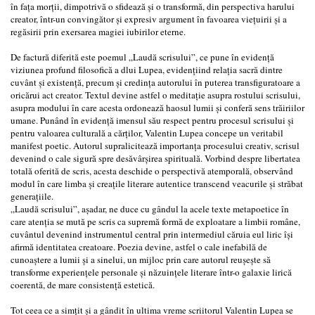
în fața morții, dimpotrivă o sfidează și o transformă, din perspectiva harului
creator, într-un convingător și expresiv argument în favoarea viețuirii și a
regăsirii prin exersarea magiei iubirilor eterne.
De factură diferită este poemul „Laudă scrisului”, ce pune în evidență
viziunea profund filosofică a dlui Lupea, evidențiind relația sacră dintre
cuvânt și existență, precum și credința autorului în puterea transfiguratoare a
oricărui act creator. Textul devine astfel o meditație asupra rostului scrisului,
asupra modului în care acesta ordonează haosul lumii și conferă sens trăiriilor
umane. Punând în evidență imensul său respect pentru procesul scrisului și
pentru valoarea culturală a cărților, Valentin Lupea concepe un veritabil
manifest poetic. Autorul supralicitează importanța procesului creativ, scrisul
devenind o cale sigură spre desăvârșirea spirituală. Vorbind despre libertatea
totală oferită de scris, acesta deschide o perspectivă atemporală, observând
modul în care limba și creațile literare autentice transcend veacurile și străbat
generațiile.
„Laudă scrisului”, așadar, ne duce cu gândul la acele texte metapoetice în
care atenția se mută pe scris ca supremă formă de exploatare a limbii române,
cuvântul devenind instrumentul central prin intermediul căruia eul liric își
afirmă identitatea creatoare. Poezia devine, astfel o cale inefabilă de
cunoaștere a lumii și a sinelui, un mijloc prin care autorul reușește să
transforme experiențele personale și năzuințele literare într-o galaxie lirică
coerentă, de mare consistență estetică.
Tot ceea ce a simțit și a gândit în ultima vreme scriitorul Valentin Lupea se