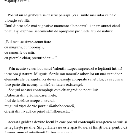
respirația lumii.
Poetul nu se grăbește să descrie peisajul, ci îl simte mai întâi ca pe o
vibrație subtilă.
Unul dintre cele mai sugestive momente ale poemului apare atunci când
poetul își exprimă sentimentul de apropiere profundă față de natură:
„Eul meu se simte-acum frate
cu mugurii, cu toporașii,
cu ramurile de măr,
cu pietrele chiar, pretutindeni…”
Prin aceste versuri, domnul Valentin Lupea sugerează o legătură intimă
între om și natură. Mugurii, florile sau ramurile arborilor nu mai sunt doar
elemente ale peisajului, ci devin prezențe apropiate sufletului, ca și cum ar
face parte din aceeași tainică unitate a existenței.
Spațiul acestei contemplații este chiar grădina poetului:
„Arbuștii din grădina casei mele,
firul de iarbă ce-ncepe a-nverzi,
mugurul viței de vie pornit să-nbobocească,
cireșii din livadă ce prind să înflorească…”
Această grădină devine locul în care poetul contemplă renașterea naturii și
se regăsește pe sine. Singurătatea nu este apăsătoare, ci liniștitoare, pentru că
fiecare semn al primăverii îi ține companie.