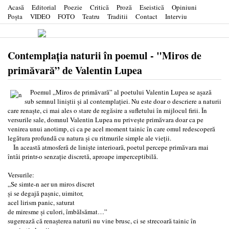
Acasă
Editorial
Poezie
Critică
Proză
Eseistică
Opiniuni
Poşta
VIDEO
FOTO
Teatru
Traditii
Contact
Interviu
Contemplația naturii în poemul - "Miros de
primăvară” de Valentin Lupea
Poemul „Miros de primăvară” al poetului Valentin Lupea se așază
sub semnul liniștii și al contemplației. Nu este doar o descriere a naturii
care renaște, ci mai ales o stare de regăsire a sufletului în mijlocul firii. În
versurile sale, domnul Valentin Lupea nu privește primăvara doar ca pe
venirea unui anotimp, ci ca pe acel moment tainic în care omul redescoperă
legătura profundă cu natura și cu ritmurile simple ale vieții.
În această atmosferă de liniște interioară, poetul percepe primăvara mai
întâi printr-o senzație discretă, aproape imperceptibilă.
Versurile:
„Se simte-n aer un miros discret
și se degajă pașnic, uimitor,
acel lirism panic, saturat
de miresme și culori, îmbălsămat…”
sugerează că renașterea naturii nu vine brusc, ci se strecoară tainic în