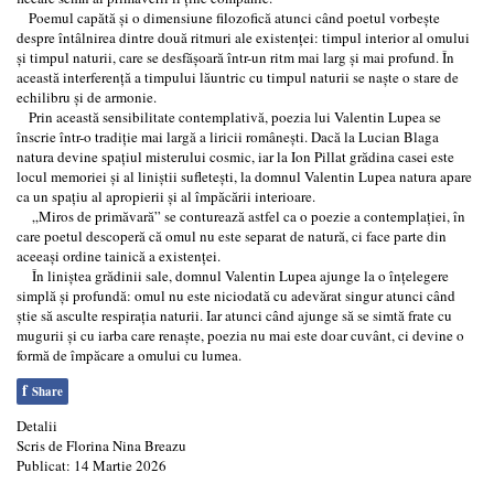
Poemul capătă și o dimensiune filozofică atunci când poetul vorbește
despre întâlnirea dintre două ritmuri ale existenței: timpul interior al omului
și timpul naturii, care se desfășoară într-un ritm mai larg și mai profund. În
această interferență a timpului lăuntric cu timpul naturii se naște o stare de
echilibru și de armonie.
Prin această sensibilitate contemplativă, poezia lui Valentin Lupea se
înscrie într-o tradiție mai largă a liricii românești. Dacă la Lucian Blaga
natura devine spațiul misterului cosmic, iar la Ion Pillat grădina casei este
locul memoriei și al liniștii sufletești, la domnul Valentin Lupea natura apare
ca un spațiu al apropierii și al împăcării interioare.
„Miros de primăvară” se conturează astfel ca o poezie a contemplației, în
care poetul descoperă că omul nu este separat de natură, ci face parte din
aceeași ordine tainică a existenței.
În liniștea grădinii sale, domnul Valentin Lupea ajunge la o înțelegere
simplă și profundă: omul nu este niciodată cu adevărat singur atunci când
știe să asculte respirația naturii. Iar atunci când ajunge să se simtă frate cu
mugurii și cu iarba care renaște, poezia nu mai este doar cuvânt, ci devine o
formă de împăcare a omului cu lumea.
f
Share
Detalii
Scris de
Florina Nina Breazu
Publicat: 14 Martie 2026