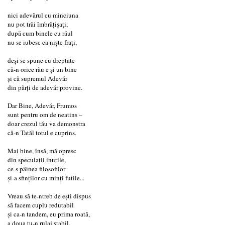
nici adevărul cu minciuna
nu pot trăi îmbrăţişaţi,
după cum binele cu răul
nu se iubesc ca nişte fraţi,
deşi se spune cu dreptate
că-n orice rău e şi un bine
şi că supremul Adevăr
din părţi de adevăr provine.
Dar Bine, Adevăr, Frumos
sunt pentru om de neatins –
doar crezul tău va demonstra
că-n Tatăl totul e cuprins.
Mai bine, însă, mă opresc
din speculaţii inutile,
ce-s pâinea filosofilor
şi-a sfinţilor cu minţi futile...
Vreau să te-ntreb de eşti dispus
să facem cuplu redutabil
şi ca-n tandem, eu prima roată,
a doua tu-n rulaj stabil.