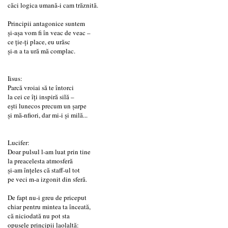
căci logica umană-i cam trăznită.
Principii antagonice suntem
şi-aşa vom fi în veac de veac –
ce ţie-ţi place, eu urăsc
şi-n a ta ură mă complac.
Iisus:
Parcă vroiai să te întorci
la cei ce îţi inspiră silă –
eşti lunecos precum un şarpe
şi mă-nfiori, dar mi-i şi milă...
Lucifer:
Doar pulsul l-am luat prin tine
la preacelesta atmosferă
şi-am înţeles că staff-ul tot
pe veci m-a izgonit din sferă.
De fapt nu-i greu de priceput
chiar pentru mintea ta înceată,
că niciodată nu pot sta
opusele principii laolaltă: