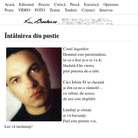
Acasă
Editorial
Poezie
Critică
Proză
Eseistică
Opiniuni
Poşta
VIDEO
FOTO
Teatru
Traditii
Contact
Interviu
Întâlnirea din pustie
Corul îngerilor:
Domnul este pretutindeni,
în ce-a fost şi-n ce va fi;
lăudată-I fie vrerea
prin puterea de-a iubi.
Căci Iubire El se cheamă
şi din ea ne-a zămislit –
cu iubire, de aceea,
de noi este răsplătit.
Lăudaţi şi cîntaţi
şi vă bucuraţi:
Fiul este printre voi,
Lui vă închinaţi!