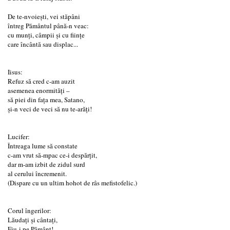
De te-nvoieşti, vei stăpâni
întreg Pământul până-n veac:
cu munţi, câmpii şi cu fiinţe
care încântă sau displac...
Iisus:
Refuz să cred c-am auzit
asemenea enormităţi –
să piei din faţa mea, Satano,
şi-n veci de veci să nu te-arăţi!
Lucifer:
Întreaga lume să constate
c-am vrut să-mpac ce-i despărţit,
dar m-am izbit de zidul surd
al cerului încremenit.
(Dispare cu un ultim hohot de râs mefistofelic.)
Corul îngerilor:
Lăudaţi şi cântaţi,
Fiu-i pe Pământ!