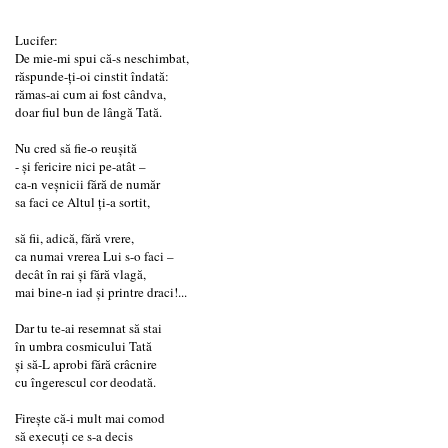
Lucifer:
De mie-mi spui că-s neschimbat,
răspunde-ţi-oi cinstit îndată:
rămas-ai cum ai fost cândva,
doar fiul bun de lângă Tată.
Nu cred să fie-o reuşită
- şi fericire nici pe-atât –
ca-n veşnicii fără de număr
sa faci ce Altul ţi-a sortit,
să fii, adică, fără vrere,
ca numai vrerea Lui s-o faci –
decât în rai şi fără vlagă,
mai bine-n iad şi printre draci!...
Dar tu te-ai resemnat să stai
în umbra cosmicului Tată
şi să-L aprobi fără crâcnire
cu îngerescul cor deodată.
Fireşte că-i mult mai comod
să execuţi ce s-a decis