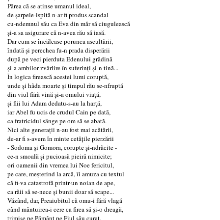
Părea că se atinse umanul ideal,
de şarpele-ispită n-ar fi produs scandal
cu-ndemnul său ca Eva din măr să ciugulească
şi-a sa asigurare că n-avea rău să iasă.
Dar cum se încălcase porunca ascultării,
îndată şi perechea fu-n prada disperării
după pe veci pierduta Edenului grădină
şi-a ambilor zvârlire în suferinţi şi-n tină...
În logica firească acestei lumi coruptă,
unde şi hâda moarte şi timpul rău se-nfruptă
din viul fără vină şi-a omului viaţă,
şi fiii lui Adam dedatu-s-au la harţă,
iar Abel fu ucis de crudul Cain pe dată,
ca fratricidul sânge pe om să se abată.
Nici alte generaţii n-au fost mai acătării,
de-ar fi s-avem în minte cetăţile pierzării
- Sodoma şi Gomora, corupte şi-ndrăcite -
ce-n smoală şi pucioasă pieiră nimicite;
ori oamenii din vremea lui Noe fericitul,
pe care, meşterind la arcă, îi amuza cu textul
că fi-va catastrofă printr-un noian de ape,
ca răii să se-nece şi bunii doar să scape...
Văzând, dar, Preaiubitul că omu-i fără vlagă
când mântuirea-i cere ca firea să şi-o dreagă,
trimise pe Pământ pe Fiul său curat,