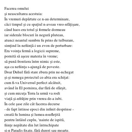
Facerea omului
şi neascultarea acestuia:
În vremuri depărtate ce n-au determinare,
căci timpul şi cu spaţiul n-aveau vreo-nfăţişare,
când haos era totul şi formele dormeau
iar siderale blocuri în negură pluteau,
atunci neantul sumbru fu prins de tulburare,
simţind în nefiinţă-i un zvon de perturbare:
Era voinţa fermă a logicii supreme,
pornită să aşeze materia în vreme;
să pună frontiera între nimic şi este,
aşa ca nefiinţa s-ajungă de poveste.
Doar Duhul fără stare zbura prin ne-nchegat
şi-şi rumega proiectul ce-abia era schiţat:
cum fi-va Universul perfect alcătuit,
având în El pornirea, dar fără de sfârşit,
şi cum micuţa Terra la urmă va rodi
viaţă şi-nfrăţire prin vrerea de-a iubi.
În cele şase zile cât facerea decurse
- de fapt întinse epoci din infinit desprinse -
creată fu lumina şi lumea-nsufleţită
pentru întâiul cuplu, ‘nainte de ispită,
fiinţe nepătate din lut întruchipate
şi-n Paradis fixate, fără dureri sau moarte.