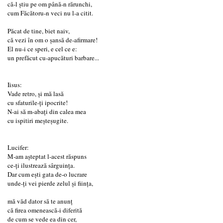
că-l ştiu pe om până-n rărunchi,
cum Făcătoru-n veci nu l-a citit.
Păcat de tine, biet naiv,
că vezi în om o şansă de-afirmare!
El nu-i ce speri, e cel ce e:
un prefăcut cu-apucături barbare...
Iisus:
Vade retro, şi mă lasă
cu sfaturile-ţi ipocrite!
N-ai să m-abaţi din calea mea
cu ispitiri meşteşugite.
Lucifer:
M-am aşteptat l-acest răspuns
ce-ţi ilustrează sârguinţa.
Dar cum eşti gata de-o lucrare
unde-ţi vei pierde zelul şi fiinţa,
mă văd dator să te anunţ
că firea omenească-i diferită
de cum se vede ea din cer,