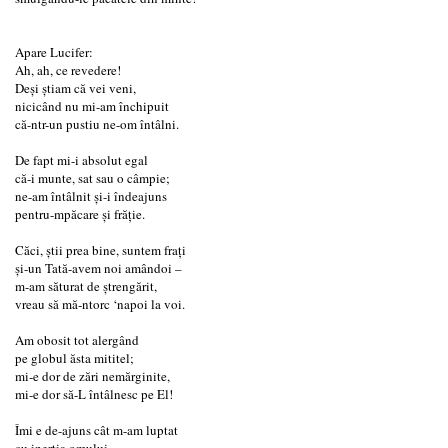
Apare Lucifer:
Ah, ah, ce revedere!
Deşi ştiam că vei veni,
nicicând nu mi-am închipuit
că-ntr-un pustiu ne-om întâlni.
De fapt mi-i absolut egal
că-i munte, sat sau o câmpie;
ne-am întâlnit şi-i îndeajuns
pentru-mpăcare şi frăţie.
Căci, ştii prea bine, suntem fraţi
şi-un Tată-avem noi amândoi –
m-am săturat de ştrengărit,
vreau să mă-ntorc ‘napoi la voi.
Am obosit tot alergând
pe globul ăsta mititel;
mi-e dor de zări nemărginite,
mi-e dor să-L întâlnesc pe El!
Îmi e de-ajuns cât m-am luptat
cu inerţia omului,