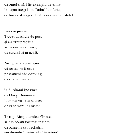
ca omului să-i fie exemplu de urmat
în lupta inegală cu Duhul luciferic,
ce lumea strânge-n braţe c-un râs mefistofelic.
Iisus în pustie:
Trecut-au zilele de post
şi eu sunt pregătit
să intru-n astă lume,
de sarcini să m-achit.
Nu-i greu de presupus
că nu-mi va fi uşor
pe oameni să-i conving
că-s izbăvirea lor
în dubla-mi ipostază
de Om şi Dumnezeu:
lucrarea va avea succes
de ei se vor iubi mereu.
Te rog, Atotputernice Părinte,
să fim ce-am fost mai înainte,
ca oamenii să-i reclădim
smulgându-le păcatele din minte!