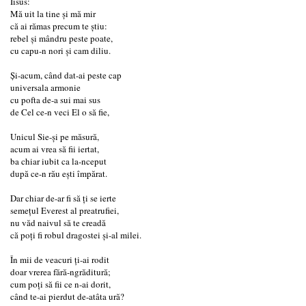
Iisus:
Mă uit la tine şi mă mir
că ai rămas precum te ştiu:
rebel şi mândru peste poate,
cu capu-n nori şi cam diliu.
Şi-acum, când dat-ai peste cap
universala armonie
cu pofta de-a sui mai sus
de Cel ce-n veci El o să fie,
Unicul Sie-şi pe măsură,
acum ai vrea să fii iertat,
ba chiar iubit ca la-nceput
după ce-n rău eşti împărat.
Dar chiar de-ar fi să ţi se ierte
semeţul Everest al preatrufiei,
nu văd naivul să te creadă
că poţi fi robul dragostei şi-al milei.
În mii de veacuri ţi-ai rodit
doar vrerea fără-ngrăditură;
cum poţi să fii ce n-ai dorit,
când te-ai pierdut de-atâta ură?