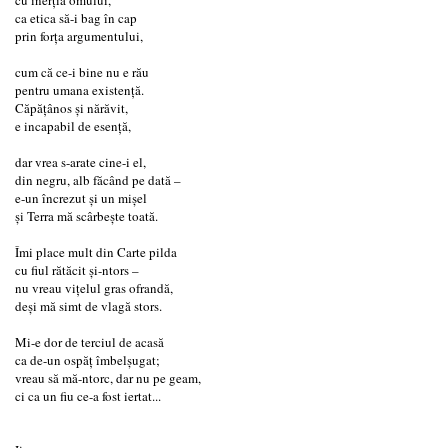
ca etica să-i bag în cap
prin forţa argumentului,
cum că ce-i bine nu e rău
pentru umana existenţă.
Căpăţânos şi nărăvit,
e incapabil de esenţă,
dar vrea s-arate cine-i el,
din negru, alb făcând pe dată –
e-un încrezut şi un mişel
şi Terra mă scârbeşte toată.
Îmi place mult din Carte pilda
cu fiul rătăcit şi-ntors –
nu vreau viţelul gras ofrandă,
deşi mă simt de vlagă stors.
Mi-e dor de terciul de acasă
ca de-un ospăţ îmbelşugat;
vreau să mă-ntorc, dar nu pe geam,
ci ca un fiu ce-a fost iertat...