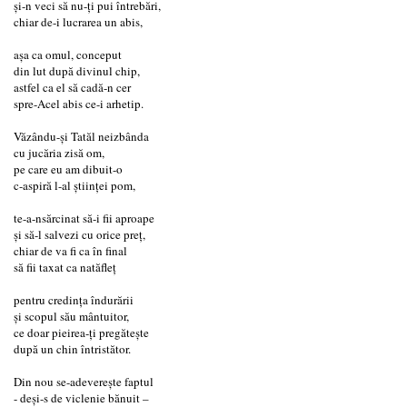
şi-n veci să nu-ţi pui întrebări,
chiar de-i lucrarea un abis,
aşa ca omul, conceput
din lut după divinul chip,
astfel ca el să cadă-n cer
spre-Acel abis ce-i arhetip.
Văzându-şi Tatăl neizbânda
cu jucăria zisă om,
pe care eu am dibuit-o
c-aspiră l-al ştiinţei pom,
te-a-nsărcinat să-i fii aproape
şi să-l salvezi cu orice preţ,
chiar de va fi ca în final
să fii taxat ca natăfleţ
pentru credinţa îndurării
şi scopul său mântuitor,
ce doar pieirea-ţi pregăteşte
după un chin întristător.
Din nou se-adevereşte faptul
- deşi-s de viclenie bănuit –