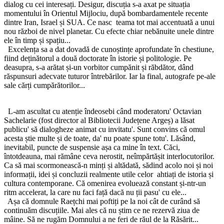
dialog cu cei interesați. Desigur, discuția s-a axat pe situația
momentului în Orientul Mijlociu, după bombardamentele recente
dintre Iran, Israel și SUA. Ce nasc teama tot mai accentuată a unui
nou război de nivel planetar. Cu efecte chiar nebănuite unele dintre
ele în timp și spațiu...
Excelența sa a dat dovadă de cunoștințe aprofundate în chestiune,
fiind deținătorul a două doctorate în istorie și politologie. Pe
deasupra, s-a arătat și-un vorbitor cumpănit și răbdător, dând
răspunsuri adecvate tuturor întrebărilor. Iar la final, autografe pe-ale
sale cărți cumpărătorilor...
L-am ascultat cu atenție îndeosebi când moderatoru' Octavian
Sachelarie (fost director al Bibliotecii Județene Argeș) a lăsat
publicu' să dialogheze animat cu invitatu'. Sunt convins că omul
acesta știe multe și de toate, da' nu poate spune totu'. Lăsând,
inevitabil, puncte de suspensie așa ca mine în text. Căci,
întotdeauna, mai rămâne ceva nerostit, neîmpărtășit interlocutorilor.
Ca să mai scormonească-n minți și altădată, sădind acolo noi și noi
informații, idei și concluzii realmente utile celor ahtiați de istoria și
cultura contemporane. Că omenirea evoluează constant și-ntr-un
ritm accelerat, la care nu faci față dacă nu ții pasu' cu ele...
Așa că domnule Raețchi mai poftiți pe la noi cât de curând să
continuăm discuțiile. Mai ales că nu știm ce ne rezervă ziua de
mâine. Să ne rugăm Domnului a ne feri de răul de la Răsărit...