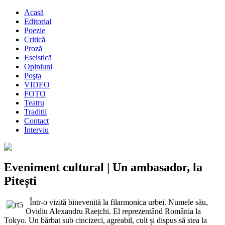
Acasă
Editorial
Poezie
Critică
Proză
Eseistică
Opiniuni
Poşta
VIDEO
FOTO
Teatru
Traditii
Contact
Interviu
Eveniment cultural | Un ambasador, la
Pitești
Într-o vizită binevenită la filarmonica urbei. Numele său,
Ovidiu Alexandru Raețchi. El reprezentând România la
Tokyo. Un bărbat sub cincizeci, agreabil, cult și dispus să stea la