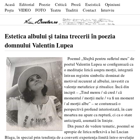
Acasă
Editorial
Poezie
Critică
Proză
Eseistică
Opiniuni
Poşta
VIDEO
FOTO
Teatru
Traditii
Contact
Interviu
Estetica albului și taina trecerii în poezia
domnului Valentin Lupea
Poemul „Slujbă pentru sufletul meu” de
poetul Valentin Lupea se configurează ca
o meditație lirică asupra morții, integrată
într-un registru simbolic dominat de
motivul recurent al albului, investit cu
valențe metafizice și ritualice. Încă din
incipit – „Tind mereu / să cred / că
momentul / morții mele / va fi un moment
/ al morții albe” – se conturează o
perspectivă profund interiorizată, în care
moartea nu apare ca ruptură, ci ca o stare
anticipată, asumată în liniște.
Din punct de vedere tematic, poemul se
apropie de lirica reflexivă a lui Lucian
Blaga, în special prin tendința de a converti experiența-limită într-o revelație