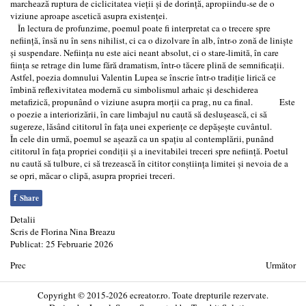
marchează ruptura de ciclicitatea vieții și de dorință, apropiindu-se de o
viziune aproape ascetică asupra existenței.
În lectura de profunzime, poemul poate fi interpretat ca o trecere spre
neființă, însă nu în sens nihilist, ci ca o dizolvare în alb, într-o zonă de liniște
și suspendare. Neființa nu este aici neant absolut, ci o stare-limită, în care
ființa se retrage din lume fără dramatism, într-o tăcere plină de semnificații.
Astfel, poezia domnului Valentin Lupea se înscrie într-o tradiție lirică ce
îmbină reflexivitatea modernă cu simbolismul arhaic și deschiderea
metafizică, propunând o viziune asupra morții ca prag, nu ca final. Este
o poezie a interiorizării, în care limbajul nu caută să deslușească, ci să
sugereze, lăsând cititorul în fața unei experiențe ce depășește cuvântul.
În cele din urmă, poemul se așează ca un spațiu al contemplării, punând
cititorul în fața propriei condiții și a inevitabilei treceri spre neființă. Poetul
nu caută să tulbure, ci să trezească în cititor conștiința limitei și nevoia de a
se opri, măcar o clipă, asupra propriei treceri.
f
Share
Detalii
Scris de
Florina Nina Breazu
Publicat: 25 Februarie 2026
Prec
Următor
Copyright © 2015-2026 ecreator.ro. Toate drepturile rezervate.