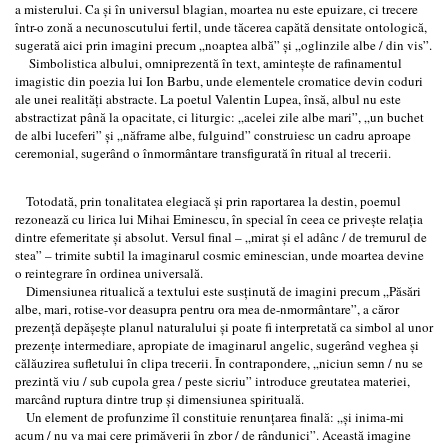
a misterului. Ca și în universul blagian, moartea nu este epuizare, ci trecere
într-o zonă a necunoscutului fertil, unde tăcerea capătă densitate ontologică,
sugerată aici prin imagini precum „noaptea albă” și „oglinzile albe / din vis”.
Simbolistica albului, omniprezentă în text, amintește de rafinamentul
imagistic din poezia lui Ion Barbu, unde elementele cromatice devin coduri
ale unei realități abstracte. La poetul Valentin Lupea, însă, albul nu este
abstractizat până la opacitate, ci liturgic: „acelei zile albe mari”, „un buchet
de albi luceferi” și „năframe albe, fulguind” construiesc un cadru aproape
ceremonial, sugerând o înmormântare transfigurată în ritual al trecerii.
Totodată, prin tonalitatea elegiacă și prin raportarea la destin, poemul
rezonează cu lirica lui Mihai Eminescu, în special în ceea ce privește relația
dintre efemeritate și absolut. Versul final – „mirat și el adânc / de tremurul de
stea” – trimite subtil la imaginarul cosmic eminescian, unde moartea devine
o reintegrare în ordinea universală.
Dimensiunea ritualică a textului este susținută de imagini precum „Păsări
albe, mari, rotise-vor deasupra pentru ora mea de-nmormântare”, a căror
prezență depășește planul naturalului și poate fi interpretată ca simbol al unor
prezențe intermediare, apropiate de imaginarul angelic, sugerând veghea și
călăuzirea sufletului în clipa trecerii. În contrapondere, „niciun semn / nu se
prezintă viu / sub cupola grea / peste sicriu” introduce greutatea materiei,
marcând ruptura dintre trup și dimensiunea spirituală.
Un element de profunzime îl constituie renunțarea finală: „și inima-mi
acum / nu va mai cere primăverii în zbor / de rândunici”. Această imagine