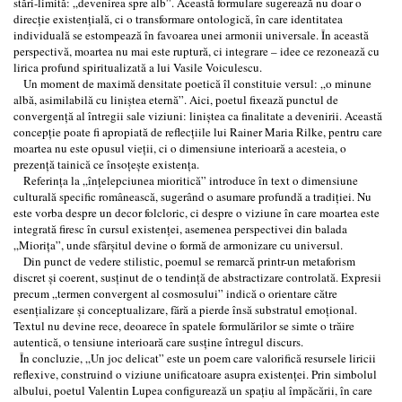
stări-limită: „devenirea spre alb”. Această formulare sugerează nu doar o
direcție existențială, ci o transformare ontologică, în care identitatea
individuală se estompează în favoarea unei armonii universale. În această
perspectivă, moartea nu mai este ruptură, ci integrare – idee ce rezonează cu
lirica profund spiritualizată a lui Vasile Voiculescu.
Un moment de maximă densitate poetică îl constituie versul: „o minune
albă, asimilabilă cu liniștea eternă”. Aici, poetul fixează punctul de
convergență al întregii sale viziuni: liniștea ca finalitate a devenirii. Această
concepție poate fi apropiată de reflecțiile lui Rainer Maria Rilke, pentru care
moartea nu este opusul vieții, ci o dimensiune interioară a acesteia, o
prezență tainică ce însoțește existența.
Referința la „înțelepciunea mioritică” introduce în text o dimensiune
culturală specific românească, sugerând o asumare profundă a tradiției. Nu
este vorba despre un decor folcloric, ci despre o viziune în care moartea este
integrată firesc în cursul existenței, asemenea perspectivei din balada
„Miorița”, unde sfârșitul devine o formă de armonizare cu universul.
Din punct de vedere stilistic, poemul se remarcă printr-un metaforism
discret și coerent, susținut de o tendință de abstractizare controlată. Expresii
precum „termen convergent al cosmosului” indică o orientare către
esențializare și conceptualizare, fără a pierde însă substratul emoțional.
Textul nu devine rece, deoarece în spatele formulărilor se simte o trăire
autentică, o tensiune interioară care susține întregul discurs.
În concluzie, „Un joc delicat” este un poem care valorifică resursele liricii
reflexive, construind o viziune unificatoare asupra existenței. Prin simbolul
albului, poetul Valentin Lupea configurează un spațiu al împăcării, în care