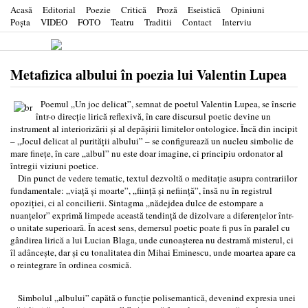
Acasă
Editorial
Poezie
Critică
Proză
Eseistică
Opiniuni
Poşta
VIDEO
FOTO
Teatru
Traditii
Contact
Interviu
Metafizica albului în poezia lui Valentin Lupea
Poemul „Un joc delicat”, semnat de poetul Valentin Lupea, se înscrie
într-o direcție lirică reflexivă, în care discursul poetic devine un
instrument al interiorizării și al depășirii limitelor ontologice. Încă din incipit
– „Jocul delicat al purității albului” – se configurează un nucleu simbolic de
mare finețe, în care „albul” nu este doar imagine, ci principiu ordonator al
întregii viziuni poetice.
Din punct de vedere tematic, textul dezvoltă o meditație asupra contrariilor
fundamentale: „viață și moarte”, „ființă și neființă”, însă nu în registrul
opoziției, ci al concilierii. Sintagma „nădejdea dulce de estompare a
nuanțelor” exprimă limpede această tendință de dizolvare a diferențelor într-
o unitate superioară. În acest sens, demersul poetic poate fi pus în paralel cu
gândirea lirică a lui Lucian Blaga, unde cunoașterea nu destramă misterul, ci
îl adâncește, dar și cu tonalitatea din Mihai Eminescu, unde moartea apare ca
o reintegrare în ordinea cosmică.
Simbolul „albului” capătă o funcție polisemantică, devenind expresia unei