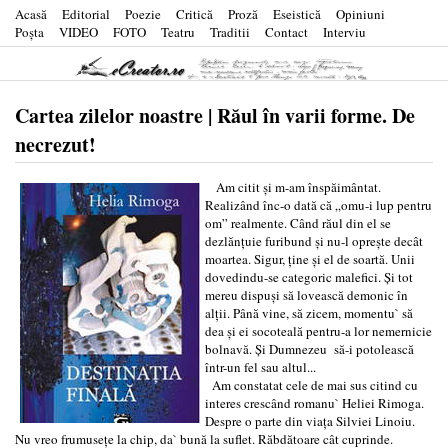
Acasă
Editorial
Poezie
Critică
Proză
Eseistică
Opiniuni
Poşta
VIDEO
FOTO
Teatru
Traditii
Contact
Interviu
Cartea zilelor noastre | Răul în varii forme. De
necrezut!
Am citit și m-am înspăimântat.
Realizând înc-o dată că „omu-i lup pentru
om” realmente. Când răul din el se
dezlănțuie furibund și nu-l oprește decât
moartea. Sigur, ține și el de soartă. Unii
dovedindu-se categoric malefici. Și tot
mereu dispuși să lovească demonic în
alții. Până vine, să zicem, momentu` să
dea și ei socoteală pentru-a lor nemernicie
bolnavă. Și Dumnezeu să-i potolească
într-un fel sau altul...
Am constatat cele de mai sus citind cu
interes crescând romanu` Heliei Rimoga.
Despre o parte din viața Silviei Linoiu.
Nu vreo frumusețe la chip, da` bună la suflet. Răbdătoare cât cuprinde.