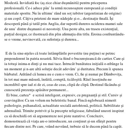
Modestă. Invidiată foc (aș zice chiar dușmănită) pentru priceperea
profesională. Ce-i aduce pân` la urmă recunoaștere europeană și condiții
materiale sporite. Nu în ultimu` rând un soț iubitor (argentinian de origine)
și-un copil. Câțiva prieteni de mare nădejde și-o... destinație finală. Își
descoperă până și tatăl prin Anglia, dar suportă dureros uciderea mamei sale
de unu` dintre dușmanii ei neostoiți. Una peste alta, un traseu existențial,
parțial desigur, ce ilustrează din plin afirmația din titlu. Eroina confruntându-
se o vreme, nevinovată, cu suferința și durerea...
E de la sine-nțeles că toate întâmplările povestite (nu puține) se petrec
preponderent în patria noastră. Silvia fiind o bucureșteancă de cartier. Care-și
ia totuși inima-n dinți și nu mai tace. Întrucât bunătatea inițială o-nfrânge la
un moment și n-are altă soluție decât adevăru` și duritatea. Precum îi spunea
bărbatul. Arătând că lumea nu e cum o vrem. Ci, fie și numai pe Dâmbovița,
în tot mai mare măsură, înrăită, coruptă, ticăloșită. Răul însoțindu-ne
incredibil spre iad zi de zi, ceas de ceas, clipă de clipă. Destinul făcându-și
cunoscută prezența apăsător permanent...
Ei bine, cartea* e scrisă inteligent, expresiv, cu pregnanță și stil. Cursiv și
convingător. Ca un volum nu beletristic banal. Fincă-nglobează nimerit
psihologie, psihanaliză, actualitate socială autohtonă, politică. Subtilitate și
adrenalină. Trimite potrivit și la precepte religioase, fabulând uneori inspirat
ca să deschidă ori să argumenteze noi piste narative. Concluziv,
demonstrează că viața are-o introducere, un conținut și-un sfârșit pentru
fiecare dintre noi. Pe care, vrând-nevrând, trebuie să le ducem până la capăt.