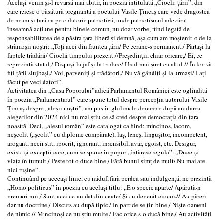
Același venin și-l revarsă mai abitir, în poezia intitulată „Cioclii țării”, din
care reiese o trăsătură pregnantă a poetului Vasile Țincaș care vede dragostea
de neam și țară ca pe o datorie patriotică, unde patriotismul adevărat
înseamnă acțiune pentru binele comun, nu doar vorbe, fiind legată de
responsabilitatea de a păstra țara liberă și demnă, așa cum am moștenit-o de la
strămoșii noștri: „Toți acei din fruntea țării/ Pe ecrane-s permanent,/ Părtași la
faptele trădării/ Cioclii timpului prezent.//Președinții, chiar oricare,/ Ei, ce
reprezintă statul,/ Dispuși la jaf și la trădare/ Unul mai șiret ca altul.// În loc să
fiți țării slujbași,/ Voi, parveniți și trădători,/ Nu vă gândiți și la urmași/ I-ați
făcut pe veci datori”.
Activitatea din „Casa Poporului”adică Parlamentul României este oglindită
în poezia „Parlamentarul” care spune totul despre percepția autorului Vasile
Țincaș despre „aleșii noștri”, am pus în ghilimele deoarece după anularea
alegerilor din 2024 nici nu mai știu ce să cred despre democrația din țara
noastră. Deci, „alesul român” este catalogat ca fiind: mincinos, lacom,
neșcolit („școlit” cu diplome cumpărate), laș, leneș, lingușitor, incompetent,
arogant, necinstit, ipocrit, ignorant, insensibil, avar, egoist, etc. Desigur,
există și excepții care, cum se spune în popor „întăresc regula”: „Duce-și
viața în tumult,/ Peste tot o duce bine,/ Fără bunul simț de mult/ Nu mai are
nici rușine”.
Continuând pe aceeași linie, cu năduf, fără perdea sau indulgență, ne prezintă
„Homo politicus” în poezia cu același titlu: „E o specie aparte/ Apărută-n
vremuri noi,/ Sunt acei ce-au dat din coate/ Și au devenit ciocoi.// Au păreri
dar nu doctrine,/ Discurs au după tipic,/ În partide se țin bine,/ Niște oameni
de nimic.// Mincinoși ce nu știu multe,/ Fac orice s-o ducă bine,/ Au activități