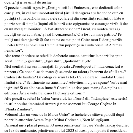
oculte/ și n-au urmă de rușine”.
O poezie numită sugestiv „Denigratorii lui Eminescu„ este dedicată celor
care și azi, în cel mai important for al țării îl denigrează și fac tot ce este cu
putință să-l scoată din manualele școlare și din conștiința românilor. Este o
poezie scrisă simplu (faptul că la bază este epigramist se cunoaște vizibil) dar
cu un mesaj tulburător: „A fost atunci vizionar/ Lucid, cu mintea trează,/
Inculții ce nu au habar/ Și azi îl cenzurează.// C-a fost un mare patriot,/ Pe
mulți mai deranjează/ Și fac acuma ce mai pot:/ Chiar mort îl denigrează//
Iubit-a limba și pe-ai lui/ Ca unul din popor/ Și în ciuda orișicui/ A rămas
nemuritor”.
Alte teme abordate se referă la defectele umane, iar titlurile poeziilor spun
acest lucru: „Zgârcitul”, „Egoistul”, „Ipohondrul”, etc.
Nici confrații nu sunt menajați, în poezia „Pseudopoetul”: „La cenacluri e
prezent,/ Ca poet el se dă mare/ Și se crede un talent,/ Încrezut de cât îl are.//
Cartea este lăudată/ De colegi ce scriu la fel,/ Că valoarea-i limitată/ Cum e
limitat și el.// Sentimente nu transmite,/ Adevăruri nu prea spune/ Vorbe mari
înșiruite/ Și cu ele iese-n lume.// Costul nu a fost prea mare,/ S-a-nțeles cu
editorii./ Ăsta e volumul care/ Plictisește cititorii.”
Alte poezii se referă la Valea Vaserului, iar „Nuntă din întâmplare” este scrisă
în stil popular, îmbinând ritmuri şi rime asemeni lui George Coşbuc în
„Nunta Zamfirei”.
Volumul „La un veac de la Marea Unire” se încheie cu câteva parodii după
poeziile autorilor Avram Pojar, Mihai Codreanu, Nicu Murgăşanu.
Personal mi-a plăcut poezia „O nouă primăvară” în care Vasile Ţincaş descrie,
cu lux de amănunte, primăvara anului 2023 şi acest poem poate fi considerat