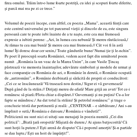
firea omului. Trăim într-o lume foarte pestriță, cu idei și scopuri foarte diferite,
și parcă mai rea pe zi ce trece.”
Volumul de poezii începe, cum altfel, cu poezia „Mama”, această ființă care
este centrul universului pe tot parcursul vieții și dincolo de ea, este singura
persoană care te poate iubi înainte de a te naște, este cea mai frumoasă
expresie a iubirii perene: „Azi, în lumea cea nebună/ Și mereu răutăcioasă,/
Ai rămas tu cea mai bună/ Și mereu cea mai frumoasă.// Cât voi fi în astă
lume/ Îți doresc doar cer senin,/ Toate gândurile bune/ Numai ție ți le-nchin”.
Pe poet îl preocupă soarta României, vedem acest fapt din următorul poem
numit „România la un veac de la Marea Unire”, în care Vasile Țincaș
păstrează vie memoria înaintașilor, adevărate simboluri și modele de urmat și
face comparație cu România de azi, o Românie în derută, o Românie ocupată
de „antiromâni”, o Românie dezbinată și sărăcită de proprii ei conducători:
„Cei ce se înscăunează/ Vă trasează nou destin,/ Sigur ei vă guvernează/
După gând de la străin.// Dirijați mereu de-afară/ Mare grijă au avut/ Tot ce-i
românesc să piară:/Flota chiar a dispărut.// Guvernanți și nu puțini/ Cu-a lor
fapte se mândresc./ Au dat totul la străini/ Și petrolul românesc” și trage o
concluzie tristă dar pertinentă și reală: „CENTENAR – e sărbătoare,/ Ani s-au
împlinit o sută,/ România e datoare,/ România e vândută!”.
Politicienii nu sunt nici ei uitați sau menajați în poezia numită „Cei din
politică”: „Biată țară oropsită/ Sfâșiată de durere,/ Ai ajuns batjocorită/ Că
sunt hoții la putere.// Ești arenă de dispute/ Că-i poporul amorțit/ Și-n partide
se dau lupte,/ Ești un hoit de împărțit!”.