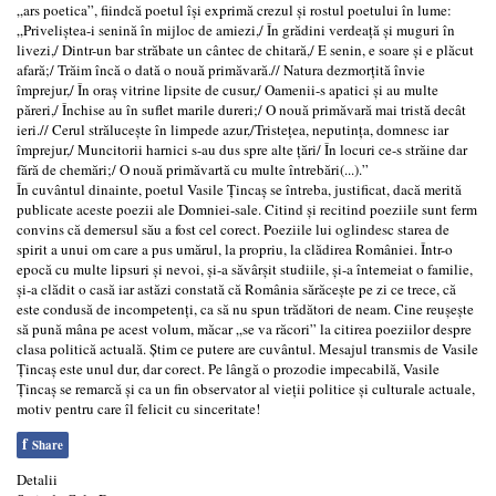
„ars poetica”, fiindcă poetul îşi exprimă crezul şi rostul poetului în lume:
„Priveliştea-i senină în mijloc de amiezi,/ În grădini verdeaţă şi muguri în
livezi,/ Dintr-un bar străbate un cântec de chitară,/ E senin, e soare şi e plăcut
afară;/ Trăim încă o dată o nouă primăvară.// Natura dezmorţită învie
împrejur,/ În oraş vitrine lipsite de cusur,/ Oamenii-s apatici şi au multe
păreri,/ Închise au în suflet marile dureri;/ O nouă primăvară mai tristă decât
ieri.// Cerul străluceşte în limpede azur,/Tristeţea, neputinţa, domnesc iar
împrejur,/ Muncitorii harnici s-au dus spre alte ţări/ În locuri ce-s străine dar
fără de chemări;/ O nouă primăvartă cu multe întrebări(...).”
În cuvântul dinainte, poetul Vasile Ţincaş se întreba, justificat, dacă merită
publicate aceste poezii ale Domniei-sale. Citind şi recitind poeziile sunt ferm
convins că demersul său a fost cel corect. Poeziile lui oglindesc starea de
spirit a unui om care a pus umărul, la propriu, la clădirea României. Într-o
epocă cu multe lipsuri şi nevoi, şi-a săvârşit studiile, şi-a întemeiat o familie,
şi-a clădit o casă iar astăzi constată că România sărăceşte pe zi ce trece, că
este condusă de incompetenţi, ca să nu spun trădători de neam. Cine reuşeşte
să pună mâna pe acest volum, măcar „se va răcori” la citirea poeziilor despre
clasa politică actuală. Știm ce putere are cuvântul. Mesajul transmis de Vasile
Țincaș este unul dur, dar corect. Pe lângă o prozodie impecabilă, Vasile
Țincaș se remarcă și ca un fin observator al vieții politice și culturale actuale,
motiv pentru care îl felicit cu sinceritate!
f
Share
Detalii